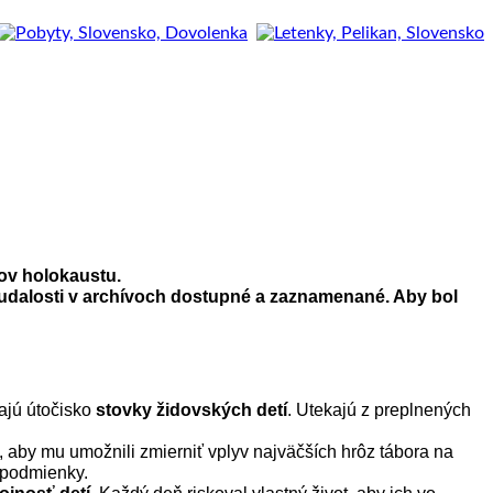
tov holokaustu.
udalosti v archívoch dostupné a zaznamenané. Aby bol
ajú útočisko
stovky židovských detí
. Utekajú z preplnených
, aby mu umožnili zmierniť vplyv najväčších hrôz tábora na
a podmienky.