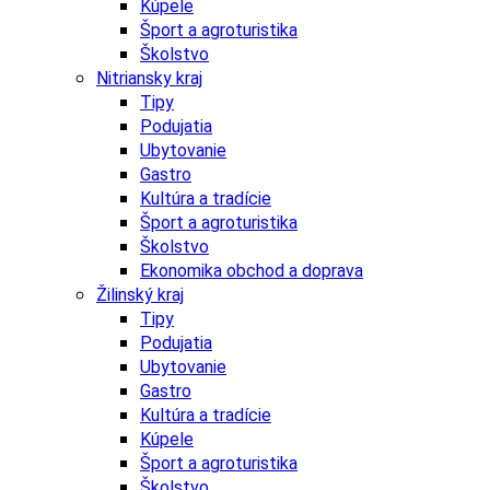
Kúpele
Šport a agroturistika
Školstvo
Nitriansky kraj
Tipy
Podujatia
Ubytovanie
Gastro
Kultúra a tradície
Šport a agroturistika
Školstvo
Ekonomika obchod a doprava
Žilinský kraj
Tipy
Podujatia
Ubytovanie
Gastro
Kultúra a tradície
Kúpele
Šport a agroturistika
Školstvo