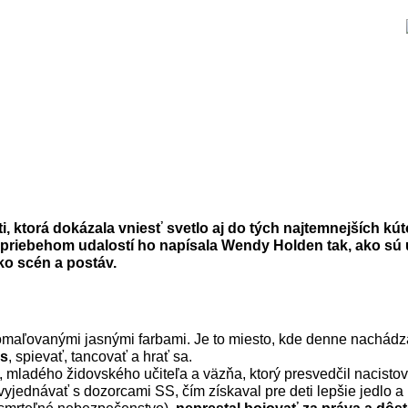
i, ktorá dokázala vniesť svetlo aj do tých najtemnejších kú
riebehom udalostí ho napísala Wendy Holden tak, ako sú 
ľko scén a postáv.
omaľovanými jasnými farbami. Je to miesto, kde denne nachádz
as
, spievať, tancovať a hrať sa.
, mladého židovského učiteľa a väzňa, ktorý presvedčil nacistov
vyjednávať s dozorcami SS, čím získaval pre deti lepšie jedlo 