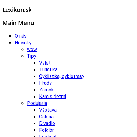
Lexikon.sk
Main Menu
O nás
Novinky
wow
Tipy
Výlet
Turistika
Cyklistika, cyklotrasy
Hrady
Zámok
Kam s deťmi
Podujatia
Výstava
Galéria
Divadlo
Folklór
Festival