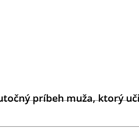
utočný príbeh muža, ktorý učil