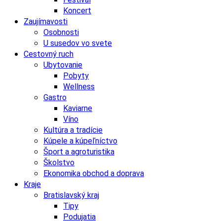
Koncert
Zaujímavosti
Osobnosti
U susedov vo svete
Cestovný ruch
Ubytovanie
Pobyty
Wellness
Gastro
Kaviarne
Víno
Kultúra a tradície
Kúpele a kúpeľníctvo
Šport a agroturistika
Školstvo
Ekonomika obchod a doprava
Kraje
Bratislavský kraj
Tipy
Podujatia