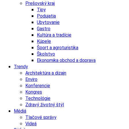
Prešovský kraj
Tipy
Podujatia
Ubytovanie
Gastro
Kultúra a tradície
Kúpele
Šport a agroturistika
Školstvo
Ekonomika obchod a doprava
Trendy
Architektúra a dizajn
Enviro
Konferencie
Kongres
Technológie
Zdravý životný štýl
Médiá
Tlačové správy
Videá