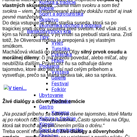
Kultúra a tradície
vlastných skúseností
:
„Sama mám svokru a som tiež
Kúpele
svokra – viem, že neprimerané zásahy dokážu rozbiť aj inak
Šport a agroturistika
pevné manželstvo.“
Školstvo
Do deja vstupuje aj Oľga, staršia suseda, ktorá sa po
Ekonomika obchod a doprava
tragickej smrti dcéry uzavrela pred svetom. Keď však zistí, s
Banskobystrický kraj
kým sa Nina zaplietla, v jej vnútri sa prebudí stará rana. Zistí
Tipy
totiž, že Oliverova rodina je prepojená s jej vlastným
Výlet
smútkom.
Turistika
Macháčová vkladá do postavy Oľgy
silný prvok osudu a
Cyklistika
morálnej dilemy
: či má pravdu povedať, alebo mlčať, aby
Hrady
neublížila ďalším. Práve cez ňu sa odhaľuje dávne
Podujatia
tajomstvo, ktoré ako tieň visí nad celým príbehom a
Výstava
vysvetľuje, prečo sa Marta správa tak, ako sa správa.
Galéria
Festival
Folklór
Ubytovanie
Wellness
Živé dialógy a dôveryhodné emócie
Gastro
Kaviarne
„Na pozadí príbehu sa odkrýva dávne tajomstvo, ktoré Martu
Kultúra a tradície
aj po rokoch ťaží,“
hovorí autorka.
„Často spomína na Oľgu,
Kúpele
ktorá tak trochu aj jej pričinením prišla o dcéru.“
Šport a agroturistika
Treba oceniť realistickosť,
živé dialógy a dôveryhodné
Školstvo