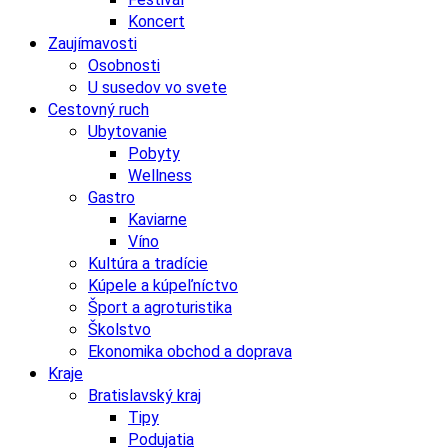
Koncert
Zaujímavosti
Osobnosti
U susedov vo svete
Cestovný ruch
Ubytovanie
Pobyty
Wellness
Gastro
Kaviarne
Víno
Kultúra a tradície
Kúpele a kúpeľníctvo
Šport a agroturistika
Školstvo
Ekonomika obchod a doprava
Kraje
Bratislavský kraj
Tipy
Podujatia