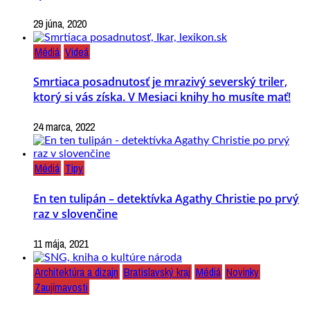
29 júna, 2020
Médiá
Videá
Smrtiaca posadnutosť je mrazivý severský triler,
ktorý si vás získa. V Mesiaci knihy ho musíte mať!
24 marca, 2022
Médiá
Tipy
En ten tulipán – detektívka Agathy Christie po prvý
raz v slovenčine
11 mája, 2021
Architektúra a dizajn
Bratislavský kraj
Médiá
Novinky
Zaujímavosti