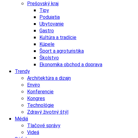
Prešovský kraj
Tipy
Podujatia
Ubytovanie
Gastro
Kultúra a tradície
Kúpele
Šport a agroturistika
Školstvo
Ekonomika obchod a doprava
Trendy
Architektúra a dizajn
Enviro
Konferencie
Kongres
Technológie
Zdravý životný štýl
Médiá
Tlačové správy
Videá