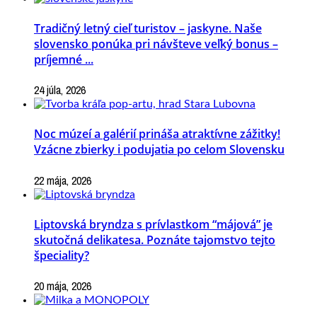
Tradičný letný cieľ turistov – jaskyne. Naše
slovensko ponúka pri návšteve veľký bonus –
príjemné ...
24 júla, 2026
Noc múzeí a galérií prináša atraktívne zážitky!
Vzácne zbierky i podujatia po celom Slovensku
22 mája, 2026
Liptovská bryndza s prívlastkom “májová” je
skutočná delikatesa. Poznáte tajomstvo tejto
špeciality?
20 mája, 2026