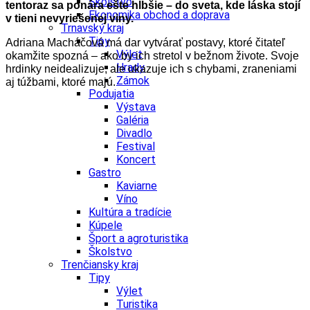
Školstvo
tentoraz sa ponára ešte hlbšie – do sveta, kde láska stojí
Ekonomika obchod a doprava
v tieni nevyriešenej viny.
Trnavský kraj
Tipy
Adriana Macháčová má dar vytvárať postavy, ktoré čitateľ
Výlet
okamžite spozná – ako by ich stretol v bežnom živote. Svoje
Hrady
hrdinky neidealizuje, ale ukazuje ich s chybami, zraneniami
Zámok
aj túžbami, ktoré majú.
Podujatia
Výstava
Galéria
Divadlo
Festival
Koncert
Gastro
Kaviarne
Víno
Kultúra a tradície
Kúpele
Šport a agroturistika
Školstvo
Trenčiansky kraj
Tipy
Výlet
Turistika