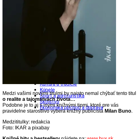
Tipy
Výlet
Turistika
Cyklistika
Hrady
Podujatia
Výstava
Galéria
Folklór
Ubytovanie
Pobyty
Wellness
Gastro
Kaviarne
Kultúra a tradície
Kúpele
Medzi vašimi novými titulmi by naisto nemal chýbať tento titul
Šport a agroturistika
o realite a tajomstvách života…
Školstvo
Podobne je to aj s inými knižnými tipmi, ktoré pre vás
Ekonomika obchod a doprava
pravidelne starostlivo vyberá knižný publicista
Milan Buno
.
Medzititulky: redakcia
Foto: IKAR a pixabay
Knižné hity a bestsellery
nájdete na:
www.bux.sk