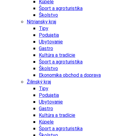
Kúpele
Šport a agroturistika
Školstvo
Nitriansky kraj
Tipy
Podujatia
Ubytovanie
Gastro
Kultúra a tradície
Šport a agroturistika
Školstvo
Ekonomika obchod a doprava
Žilinský kraj
Tipy
Podujatia
Ubytovanie
Gastro
Kultúra a tradície
Kúpele
Šport a agroturistika
Školstvo