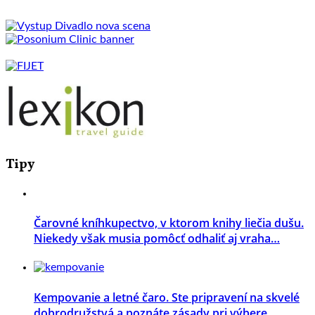
Tipy
Čarovné kníhkupectvo, v ktorom knihy liečia dušu.
Niekedy však musia pomôcť odhaliť aj vraha…
Kempovanie a letné čaro. Ste pripravení na skvelé
dobrodružstvá a poznáte zásady pri výbere