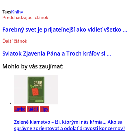
Tags
Knihy
Predchádzajúci článok
Farebný svet je prijateľnejší ako vidieť všetko ...
Ďalší článok
Sviatok Zjavenia Pána a Troch kráľov si ...
Mohlo by vás zaujímať:
Enviro
Médiá
Tipy
Zelené klamstvo – lži, ktorými nás kŕmia… Ako sa
správne zorientovať a odolať dravosti koncernov?