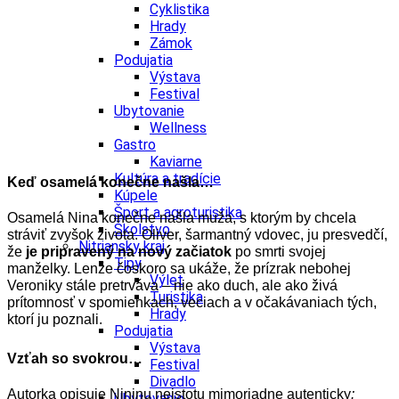
Cyklistika
Hrady
Zámok
Podujatia
Výstava
Festival
Ubytovanie
Wellness
Gastro
Kaviarne
Kultúra a tradície
Keď osamelá konečne našla…
Kúpele
Šport a agroturistika
Osamelá Nina konečne našla muža, s ktorým by chcela
Školstvo
stráviť zvyšok života. Oliver, šarmantný vdovec, ju presvedčí,
Nitriansky kraj
že
je pripravený na nový začiatok
po smrti svojej
Tipy
manželky. Lenže čoskoro sa ukáže, že prízrak nebohej
Výlet
Veroniky stále pretrváva – nie ako duch, ale ako živá
Turistika
prítomnosť v spomienkach, veciach a v očakávaniach tých,
Hrady
ktorí ju poznali.
Podujatia
Výstava
Vzťah so svokrou…
Festival
Divadlo
Autorka opisuje Nininu neistotu mimoriadne autenticky
:
Ubytovanie