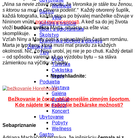
„Nina sa nevie zbaviť pocitu, že Veronika je stále tou ženou,
Wellness
s ktorou sa musí o Olivera podeliť.“
Každý otvorený šuplík,
Gastro
každá fotografia, každá stopa po bývalej manželke oživuje v
Víno
Nininom vnútri
pocit menejcennosti
. A keď sa do jej života
Kultúra a tradície
vloží
budúca svokra
Marta, situácia sa ešte viac
Šport a agroturistika
skomplikuje.
Školstvo
Vzťah Niny a Marty patrí k najnapätejším častiam románu.
Ekonomika obchod a doprava
Marta je typ ženy, ktorá musí mať pravdu za každých
Žilinský kraj
okolností. Nič, čo Nina urobí, jej nie je po chuti. Každý detail
Tipy
– od spôsobu varenia až po výzdobu bytu – sa stáva
Výlet
zámienkou na výčitky a hádky.
Turistika
Cyklistika
Hrady
Neprehliadnite:
Podujatia
Výstava
Galéria
Festival
Bežkovanie je čoraz obľúbenejším zimným športom.
Folklór
Kde nájdete tie najlepšie bežkárske možnosti?
Koncert
Ubytovanie
Pobyty
Sebapriznanie
Wellness
Gastro
Adriana Macháčová priznáva, že inšpiráciu
čerpala aj z