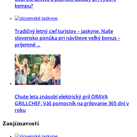
kempu?
Tradičný letný cieľ turistov – jaskyne. Naše
slovensko ponúka pri návšteve veľký bonus –
príjemné ...
Chute leta znásobí elektrický gril ORAVA
GRILLCHEF. Váš pomocník na grilovanie 365 dní v
roku
Zaujímavosti