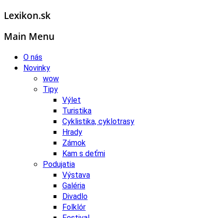
Lexikon.sk
Main Menu
O nás
Novinky
wow
Tipy
Výlet
Turistika
Cyklistika, cyklotrasy
Hrady
Zámok
Kam s deťmi
Podujatia
Výstava
Galéria
Divadlo
Folklór
Festival