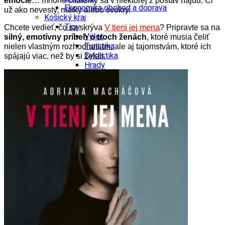
emócie
… mnohé čitateľky sa v niektorej z postáv nájdu. Či
Ekonomika obchod a doprava
už ako nevesty, matky alebo svokry.
Košický kraj
Tipy
Chcete vedieť, čo sa skrýva
V tieni jej mena
? Pripravte sa na
Výlet
silný, emotívny príbeh o troch ženách
, ktoré musia čeliť
Turistika
nielen vlastným rozhodnutiam, ale aj tajomstvám, ktoré ich
Cyklistika
spájajú viac, než by si želali.
Hrady
Podujatia
Výstava
Galéria
Divadlo
Folklór
Fašiangy
Ubytovanie
Pobyty
Gastro
Kaviarne
Víno
Kultúra a tradície
Šport a agroturistika
Školstvo
Ekonomika obchod a doprava
Prešovský kraj