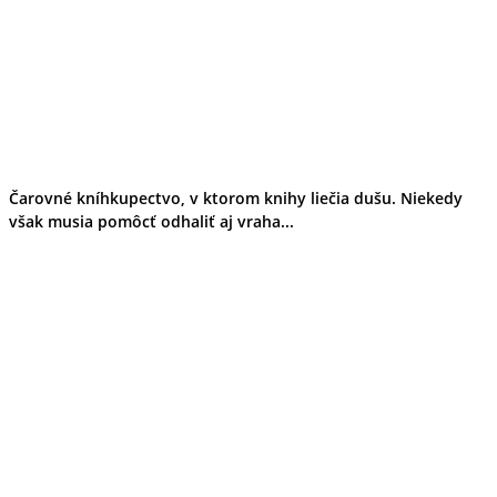
Čarovné kníhkupectvo, v ktorom knihy liečia dušu. Niekedy
však musia pomôcť odhaliť aj vraha...