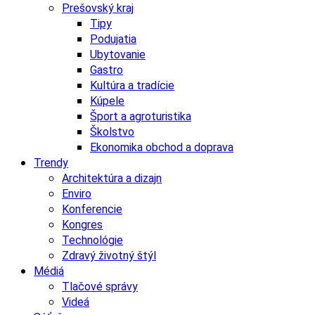
Prešovský kraj
Tipy
Podujatia
Ubytovanie
Gastro
Kultúra a tradície
Kúpele
Šport a agroturistika
Školstvo
Ekonomika obchod a doprava
Trendy
Architektúra a dizajn
Enviro
Konferencie
Kongres
Technológie
Zdravý životný štýl
Médiá
Tlačové správy
Videá