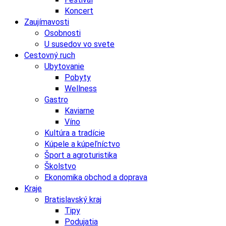
Koncert
Zaujímavosti
Osobnosti
U susedov vo svete
Cestovný ruch
Ubytovanie
Pobyty
Wellness
Gastro
Kaviarne
Víno
Kultúra a tradície
Kúpele a kúpeľníctvo
Šport a agroturistika
Školstvo
Ekonomika obchod a doprava
Kraje
Bratislavský kraj
Tipy
Podujatia