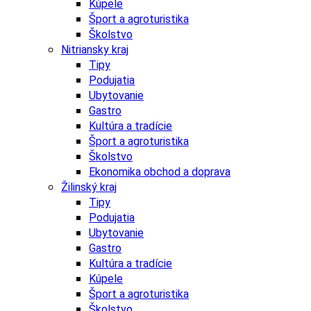
Kúpele
Šport a agroturistika
Školstvo
Nitriansky kraj
Tipy
Podujatia
Ubytovanie
Gastro
Kultúra a tradície
Šport a agroturistika
Školstvo
Ekonomika obchod a doprava
Žilinský kraj
Tipy
Podujatia
Ubytovanie
Gastro
Kultúra a tradície
Kúpele
Šport a agroturistika
Školstvo