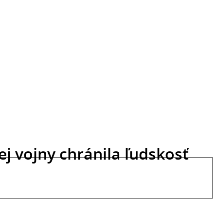
j vojny chránila ľudskosť