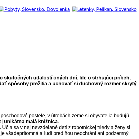
 skutočných udalostí oných dní. Ide o strhujúci príbeh,
adať spôsoby prežitia a uchovať si duchovný rozmer skrytý
ojposchodové postele, v útrobách zeme si obyvatelia budujú
aj
unikátna malá knižnica
.
. Učia sa v nej nevzdelané deti z robotníckej triedy a ženy si
ť je všadeprítomná a ľudí pred ňou neochráni ani podzemný