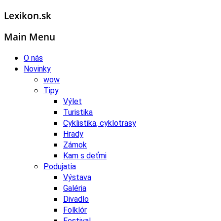
Lexikon.sk
Main Menu
O nás
Novinky
wow
Tipy
Výlet
Turistika
Cyklistika, cyklotrasy
Hrady
Zámok
Kam s deťmi
Podujatia
Výstava
Galéria
Divadlo
Folklór
Festival