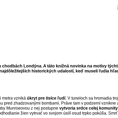
 chodbách Londýna. A táto knižná novinka na motívy týchto
ajdôležitejších historických udalostí, keď museli ľudia hľ
i metra vzniká
úkryt pre tisíce ľudí
. V tuneloch sa hromadia tr
hranu pred zhadzovanými bombami. Práve tam v podzemí vznikne 
Ruby Munroeovou z nej postupne
vytvoria srdce celej komunity
dhodlanie žien vytrvať vo svojom úsilí osud trpko pokúša. Smr