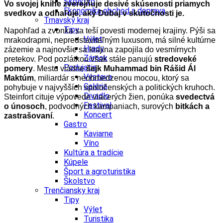
Školstvo
Vo svojej knihe zverejňuje desivé skúsenosti priamych
Ekonomika obchod a doprava
svedkov a odhaľuje, aký Dubaj v skutočnosti je.
Trnavský kraj
Tipy
Napohľad a zvonka sa teší povesti modernej krajiny. Pýši sa
Výlet
mrakodrapmi, nepredstaviteľným luxusom, má silné kultúrne
Hrady
zázemie a najnovšie sa krajina zapojila do vesmírnych
Zámok
pretekov. Pod pozlátkou však stále panujú
stredoveké
Podujatia
pomery
. Mestu vládne
šejk Muhammad bin Rášid Ál
Výstava
Maktúm
, miliardár s neobmedzenou mocou, ktorý sa
Galéria
pohybuje v najvyšších spoločenských a politických kruhoch.
Divadlo
Steinfort cituje výpovede viacerých žien, ponúka
svedectvá
Festival
o únosoch
, podvodných kampaniach, surových
bitkách a
Koncert
zastrašovaní
.
Gastro
Kaviarne
Víno
Kultúra a tradície
Kúpele
Šport a agroturistika
Školstvo
Trenčiansky kraj
Tipy
Výlet
Turistika