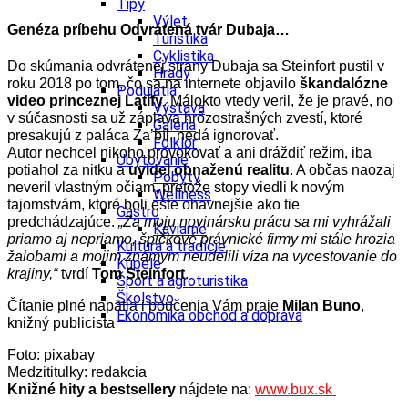
Tipy
Výlet
Genéza príbehu Odvrátená tvár Dubaja…
Turistika
Cyklistika
Do skúmania odvrátenej strany Dubaja sa Steinfort pustil v
Hrady
roku 2018 po tom, čo sa na internete objavilo
škandalózne
Podujatia
video princeznej Latífy
. Málokto vtedy veril, že je pravé, no
Výstava
v súčasnosti sa už záplava hrôzostrašných zvestí, ktoré
Galéria
presakujú z paláca Za’bíl, nedá ignorovať.
Folklór
Autor n
echcel nikoho provokovať a ani dráždiť režim, iba
Ubytovanie
potiahol za nitku a
uvidel obnaženú realitu
. A občas naozaj
Pobyty
neveril vlastným očiam, pretože stopy viedli k novým
Wellness
tajomstvám, ktoré boli ešte ohavnejšie ako tie
Gastro
predchádzajúce.
„Za moju novinársku prácu sa mi vyhrážali
Kaviarne
priamo aj nepriamo, špičkové právnické firmy mi stále hrozia
Kultúra a tradície
žalobami a mojim známym neudelili víza na vycestovanie do
Kúpele
krajiny,“
tvrdí
Tom Steinfort
.
Šport a agroturistika
Školstvo
Čítanie plné napätia i poučenia Vám praje
Milan Buno
,
Ekonomika obchod a doprava
knižný publicista
Foto: pixabay
Medzititulky: redakcia
Knižné hity a bestsellery
nájdete na:
www.bux.sk