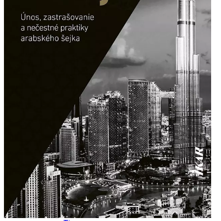
Ekonomika obchod a doprava
Košický kraj
Tipy
Výlet
Turistika
Cyklistika
Hrady
Podujatia
Výstava
Galéria
Divadlo
Folklór
Fašiangy
Ubytovanie
Pobyty
Gastro
Kaviarne
Víno
Kultúra a tradície
Šport a agroturistika
Školstvo
Ekonomika obchod a doprava
Prešovský kraj