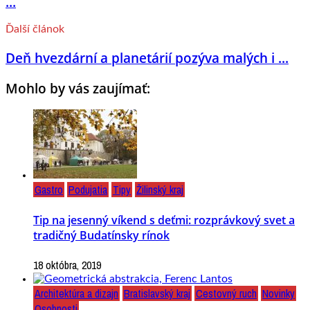
...
Ďalší článok
Deň hvezdární a planetárií pozýva malých i ...
Mohlo by vás zaujímať:
Gastro
Podujatia
Tipy
Žilinský kraj
Tip na jesenný víkend s deťmi: rozprávkový svet a
tradičný Budatínsky rínok
18 októbra, 2019
Architektúra a dizajn
Bratislavský kraj
Cestovný ruch
Novinky
Osobnosti