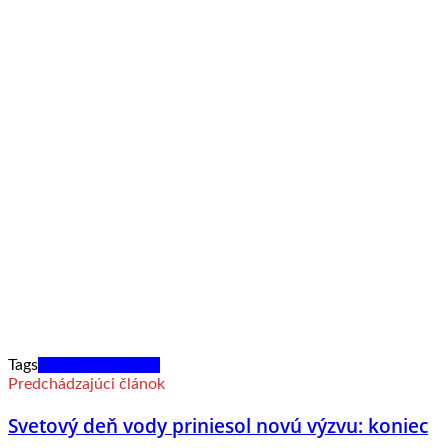
Tags
Kultúra a tradície
Predchádzajúci článok
Svetový deň vody priniesol novú výzvu: koniec