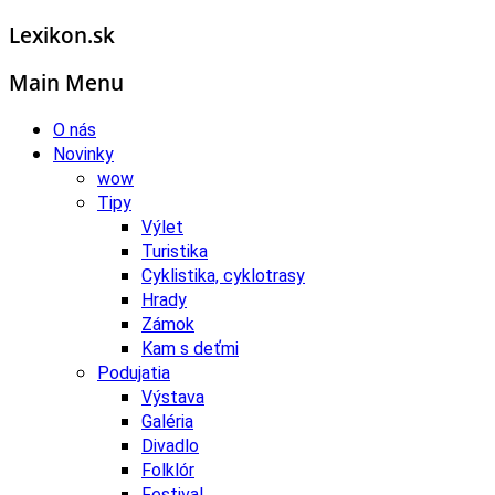
Lexikon.sk
Main Menu
O nás
Novinky
wow
Tipy
Výlet
Turistika
Cyklistika, cyklotrasy
Hrady
Zámok
Kam s deťmi
Podujatia
Výstava
Galéria
Divadlo
Folklór
Festival