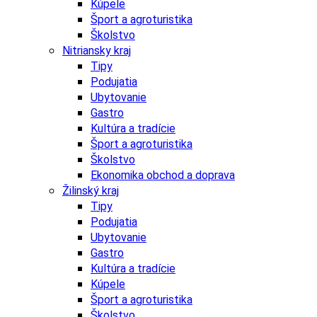
Kúpele
Šport a agroturistika
Školstvo
Nitriansky kraj
Tipy
Podujatia
Ubytovanie
Gastro
Kultúra a tradície
Šport a agroturistika
Školstvo
Ekonomika obchod a doprava
Žilinský kraj
Tipy
Podujatia
Ubytovanie
Gastro
Kultúra a tradície
Kúpele
Šport a agroturistika
Školstvo