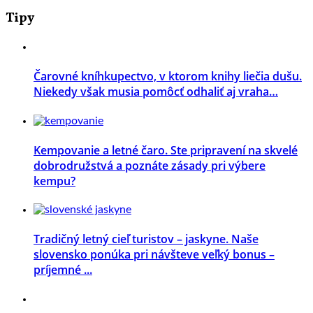
Tipy
Čarovné kníhkupectvo, v ktorom knihy liečia dušu.
Niekedy však musia pomôcť odhaliť aj vraha…
Kempovanie a letné čaro. Ste pripravení na skvelé
dobrodružstvá a poznáte zásady pri výbere
kempu?
Tradičný letný cieľ turistov – jaskyne. Naše
slovensko ponúka pri návšteve veľký bonus –
príjemné ...