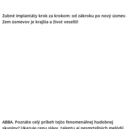
Zubné implantáty krok za krokom: od zákroku po nový úsmev.
Zem úsmevov je krajšia a život veselší!
ABBA. Poznáte celý príbeh tejto fenomenálnej hudobnej
skupiny? Ukazuje cenu slávy, talentu aj nesmrteľných melódií