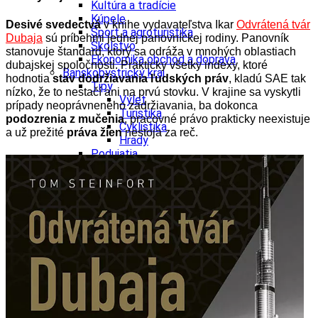
Kultúra a tradície
Kúpele
Desivé svedectvá
v knihe vydavateľstva Ikar
Odvrátená tvár
Šport a agroturistika
Dubaja
sú príbehmi jednej panovníckej rodiny. Panovník
Školstvo
stanovuje štandard, ktorý sa odráža v mnohých oblastiach
Ekonomika obchod a doprava
dubajskej spoločnosti. Prakticky všetky indexy, ktoré
Banskobystrický kraj
hodnotia
stav dodržiavania ľudských práv
, kladú SAE tak
Tipy
nízko, že to nestačí ani na prvú stovku. V krajine sa vyskytli
Výlet
prípady neoprávneného zadržiavania, ba dokonca
Turistika
podozrenia z mučenia
, pracovné právo prakticky neexistuje
Cyklistika
a už prežité
práva žien
nestoja za reč.
Hrady
Podujatia
Výstava
Galéria
Festival
Folklór
Ubytovanie
Wellness
Gastro
Kaviarne
Kultúra a tradície
Kúpele
Šport a agroturistika
Školstvo