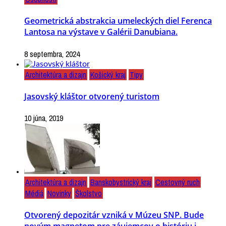
Geometrická abstrakcia umeleckých diel Ferenca
Lantosa na výstave v Galérii Danubiana.
8 septembra, 2024
Architektúra a dizajn
Košický kraj
Tipy
Jasovský kláštor otvorený turistom
10 júna, 2019
Architektúra a dizajn
Banskobystrický kraj
Cestovný ruch
Médiá
Novinky
Školstvo
Otvorený depozitár vzniká v Múzeu SNP. Bude