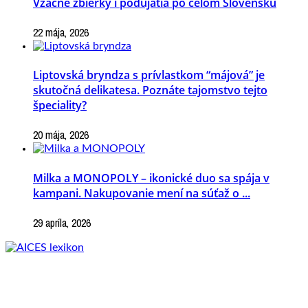
Vzácne zbierky i podujatia po celom Slovensku
22 mája, 2026
Liptovská bryndza s prívlastkom “májová” je
skutočná delikatesa. Poznáte tajomstvo tejto
špeciality?
20 mája, 2026
Milka a MONOPOLY – ikonické duo sa spája v
kampani. Nakupovanie mení na súťaž o ...
29 apríla, 2026