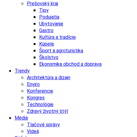
Prešovský kraj
Tipy
Podujatia
Ubytovanie
Gastro
Kultúra a tradície
Kúpele
Šport a agroturistika
Školstvo
Ekonomika obchod a doprava
Trendy
Architektúra a dizajn
Enviro
Konferencie
Kongres
Technológie
Zdravý životný štýl
Médiá
Tlačové správy
Videá