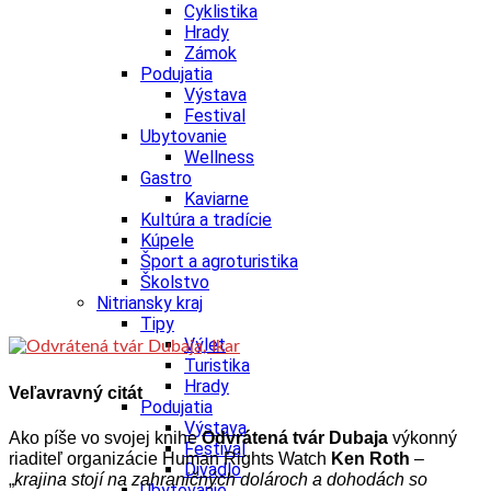
Cyklistika
Hrady
Zámok
Podujatia
Výstava
Festival
Ubytovanie
Wellness
Gastro
Kaviarne
Kultúra a tradície
Kúpele
Šport a agroturistika
Školstvo
Nitriansky kraj
Tipy
Výlet
Turistika
Hrady
Veľavravný citát
Podujatia
Výstava
Ako píše vo svojej knihe
Odvrátená tvár Dubaja
výkonný
Festival
riaditeľ organizácie Human Rights Watch
Ken Roth
–
Divadlo
„
krajina stojí na zahraničných dolároch a dohodách so
Ubytovanie