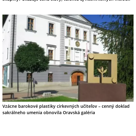
Vzácne barokové plastiky cirkevných učiteľov – cenný doklad
sakrálneho umenia obnovila Oravská galéria