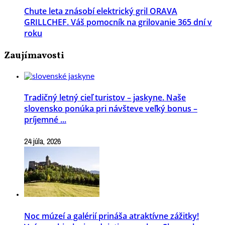
Chute leta znásobí elektrický gril ORAVA
GRILLCHEF. Váš pomocník na grilovanie 365 dní v
roku
Zaujímavosti
Tradičný letný cieľ turistov – jaskyne. Naše
slovensko ponúka pri návšteve veľký bonus –
príjemné ...
24 júla, 2026
Noc múzeí a galérií prináša atraktívne zážitky!