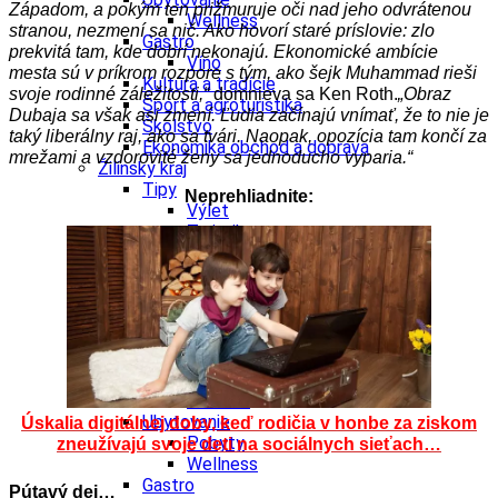
Západom, a pokým ten prižmuruje oči nad jeho odvrátenou
Wellness
stranou, nezmení sa nič. Ako hovorí staré príslovie: zlo
Gastro
prekvitá tam, kde dobrí nekonajú. Ekonomické ambície
Víno
mesta sú v príkrom rozpore s tým, ako šejk Muhammad rieši
Kultúra a tradície
svoje rodinné záležitosti,“
domnieva sa Ken Roth.
„Obraz
Šport a agroturistika
Dubaja sa však asi zmení. Ľudia začínajú vnímať, že to nie je
Školstvo
taký liberálny raj, ako sa tvári. Naopak, opozícia tam končí za
Ekonomika obchod a doprava
mrežami a vzdorovité ženy sa jednoducho vyparia.“
Žilinský kraj
Tipy
Neprehliadnite:
Výlet
Turistika
Cyklistika
Hrady
Podujatia
Výstava
Galéria
Festival
Folklór
Koncert
Ubytovanie
Úskalia digitálnej doby, keď rodičia v honbe za ziskom
Pobyty
zneužívajú svoje deti na sociálnych sieťach…
Wellness
Gastro
Pútavý dej…