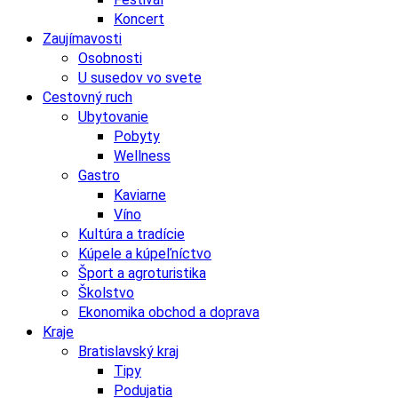
Koncert
Zaujímavosti
Osobnosti
U susedov vo svete
Cestovný ruch
Ubytovanie
Pobyty
Wellness
Gastro
Kaviarne
Víno
Kultúra a tradície
Kúpele a kúpeľníctvo
Šport a agroturistika
Školstvo
Ekonomika obchod a doprava
Kraje
Bratislavský kraj
Tipy
Podujatia