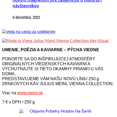
novým magnetom pre záujemcov o históriu i
návštevníkov
9 decembra, 2022
UMENIE, POÉZIA A KAVIARNE – PÝCHA VIEDNE
PONORTE SA DO INŠPIRUJÚCEJ ATMOSFÉRY
ORIGINÁLNYCH VIEDENSKÝCH KAVIARNÍ A
VYCHUTNAJTE SI TIETO OKAMIHY PRIAMO U VÁS
DOMA.
PREDSTAVUJEME VÁM NAŠU NOVÚ LÍNIU 250 g
ZRNKOVÝCH KÁV JULIUS MEINL VIENNA COLLECTION.
Viac na
www.meinl.sk
7 € s DPH / 250 g