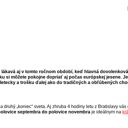
e lákavá aj v tomto ročnom období, keď hlavná dovolenková s
u si môžete pokojne dopriať aj počas európskej jesene. Je
ecky a trošku ďalej ako do tradičných a obľúbených chorvá
druhý „koniec“ sveta. Aj zhruba 4 hodiny letu z Bratislavy vás
polovice septembra do polovice novembra
je ideálnym na
kr