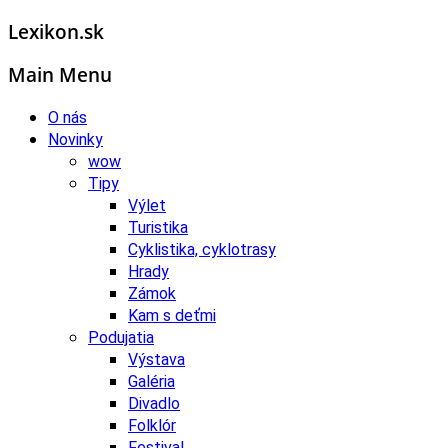
Lexikon.sk
Main Menu
O nás
Novinky
wow
Tipy
Výlet
Turistika
Cyklistika, cyklotrasy
Hrady
Zámok
Kam s deťmi
Podujatia
Výstava
Galéria
Divadlo
Folklór
Festival