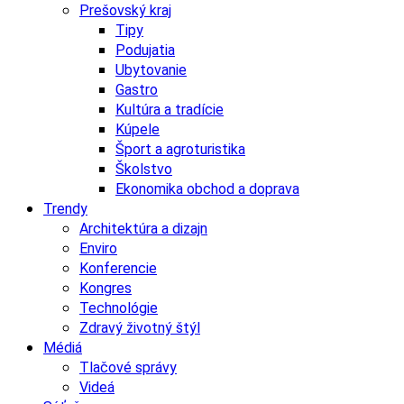
Prešovský kraj
Tipy
Podujatia
Ubytovanie
Gastro
Kultúra a tradície
Kúpele
Šport a agroturistika
Školstvo
Ekonomika obchod a doprava
Trendy
Architektúra a dizajn
Enviro
Konferencie
Kongres
Technológie
Zdravý životný štýl
Médiá
Tlačové správy
Videá