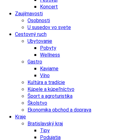
Koncert
Zaujímavosti
Osobnosti
U susedov vo svete
Cestovný ruch
Ubytovanie
Pobyty
Wellness
Gastro
Kaviarne
Víno
Kultúra a tradície
Kúpele a kúpeľníctvo
Šport a agroturistika
Školstvo
Ekonomika obchod a doprava
Kraje
Bratislavský kraj
Tipy
Podujatia