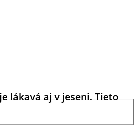
 lákavá aj v jeseni. Tieto