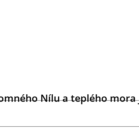
jomného Nílu a teplého mora je