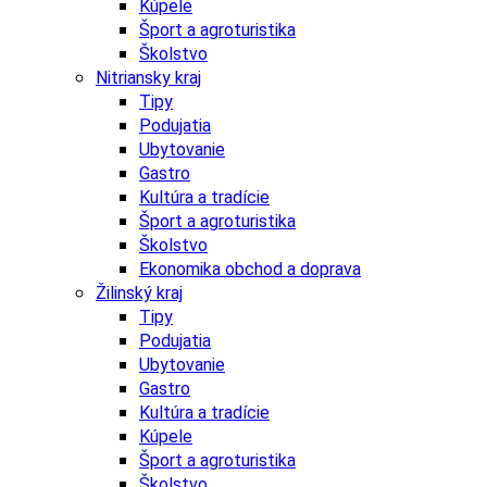
Kúpele
Šport a agroturistika
Školstvo
Nitriansky kraj
Tipy
Podujatia
Ubytovanie
Gastro
Kultúra a tradície
Šport a agroturistika
Školstvo
Ekonomika obchod a doprava
Žilinský kraj
Tipy
Podujatia
Ubytovanie
Gastro
Kultúra a tradície
Kúpele
Šport a agroturistika
Školstvo