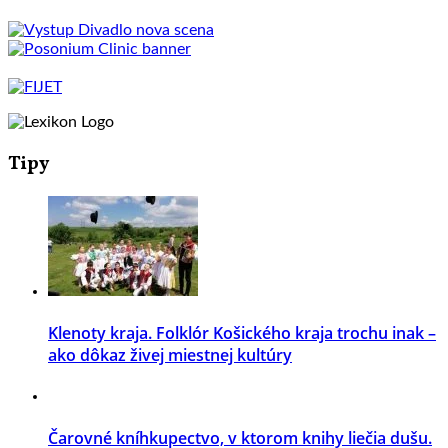
Tipy
Klenoty kraja. Folklór Košického kraja trochu inak –
ako dôkaz živej miestnej kultúry
Čarovné kníhkupectvo, v ktorom knihy liečia dušu.