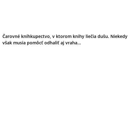
Čarovné kníhkupectvo, v ktorom knihy liečia dušu. Niekedy
však musia pomôcť odhaliť aj vraha...