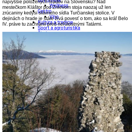
najvyššie položených hradov na Slovensku? Nad
Wellness
mestečkom Kláštor pod Znievom stoja naozaj už len
Gastro
zrúcaniny kedysi slávneho sídla Turčianskej stolice. V
Víno
dejinách o hrade je stále živá povesť o tom, ako sa kráľ Belo
Kultúra a tradície
IV. práve tu zachránil pred neľútostnými Tatármi.
Šport a agroturistika
Školstvo
Ekonomika obchod a doprava
Žilinský kraj
Tipy
Výlet
Turistika
Cyklistika
Hrady
Podujatia
Výstava
Galéria
Festival
Folklór
Koncert
Ubytovanie
Pobyty
Wellness
Gastro