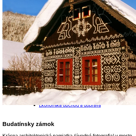
Tipy
Výlet
Turistika
Cyklistika
Hrady
Podujatia
Výstava
Galéria
Folklór
Ubytovanie
Pobyty
Wellness
Gastro
Kaviarne
Kultúra a tradície
Kúpele
Šport a agroturistika
Školstvo
Ekonomika obchod a doprava
Budatínsky zámok
Krásna architektonická pamiatka
(úvodná fotografia)
v meste