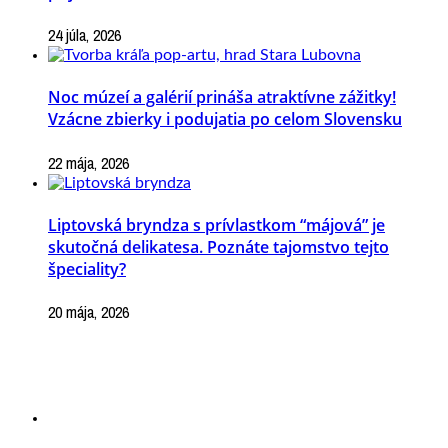
24 júla, 2026
Noc múzeí a galérií prináša atraktívne zážitky!
Vzácne zbierky i podujatia po celom Slovensku
22 mája, 2026
Liptovská bryndza s prívlastkom “májová” je
skutočná delikatesa. Poznáte tajomstvo tejto
špeciality?
20 mája, 2026