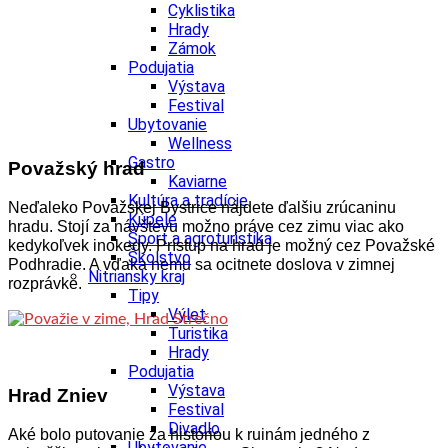
Cyklistika
Hrady
Zámok
Podujatia
Výstava
Festival
Ubytovanie
Wellness
Gastro
Považský hrad
Kaviarne
Kultúra a tradície
Neďaleko Považskej Bystrice nájdete ďalšiu zrúcaninu
Kúpele
hradu. Stojí za návštevu možno práve cez zimu viac ako
Šport a agroturistika
kedykoľvek inokedy. Prístup na hrad je možný cez Považské
Školstvo
Podhradie. A vďaka nemu sa ocitnete doslova v zimnej
Nitriansky kraj
rozprávke.
Tipy
Výlet
Turistika
Hrady
Podujatia
Výstava
Hrad Zniev
Festival
Divadlo
Aké bolo putovanie za históriou k ruinám jedného z
Ubytovanie