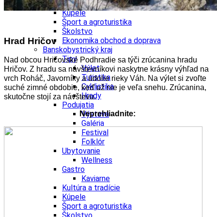
Kultúra a tradície
Kúpele
Šport a agroturistika
Školstvo
Hrad Hričov
Ekonomika obchod a doprava
Banskobystrický kraj
Tipy
Nad obcou Hričovské Podhradie sa týči zrúcanina hradu
Výlet
Hričov. Z hradu sa návštevníkovi naskytne krásny výhľad na
Turistika
vrch Roháč, Javorníky a údolie rieky Váh. Na výlet si zvoľte
Cyklistika
suché zimné obdobie, keď už nie je veľa snehu. Zrúcanina,
Hrady
skutočne stojí za návštevu.
Podujatia
Neprehliadnite:
Výstava
Galéria
Festival
Folklór
Ubytovanie
Wellness
Gastro
Kaviarne
Kultúra a tradície
Kúpele
Šport a agroturistika
Školstvo