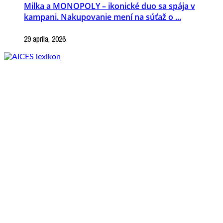
Milka a MONOPOLY – ikonické duo sa spája v
kampani. Nakupovanie mení na súťaž o ...
29 apríla, 2026