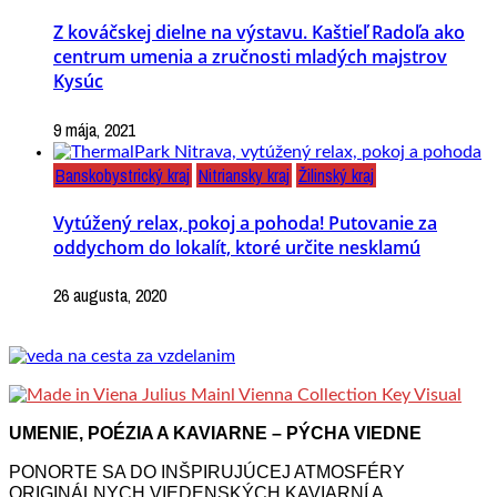
Z kováčskej dielne na výstavu. Kaštieľ Radoľa ako
centrum umenia a zručnosti mladých majstrov
Kysúc
9 mája, 2021
Banskobystrický kraj
Nitriansky kraj
Žilinský kraj
Vytúžený relax, pokoj a pohoda! Putovanie za
oddychom do lokalít, ktoré určite nesklamú
26 augusta, 2020
UMENIE, POÉZIA A KAVIARNE – PÝCHA VIEDNE
PONORTE SA DO INŠPIRUJÚCEJ ATMOSFÉRY
ORIGINÁLNYCH VIEDENSKÝCH KAVIARNÍ A