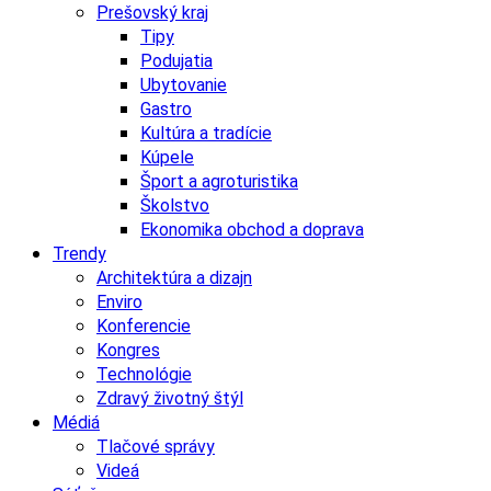
Prešovský kraj
Tipy
Podujatia
Ubytovanie
Gastro
Kultúra a tradície
Kúpele
Šport a agroturistika
Školstvo
Ekonomika obchod a doprava
Trendy
Architektúra a dizajn
Enviro
Konferencie
Kongres
Technológie
Zdravý životný štýl
Médiá
Tlačové správy
Videá