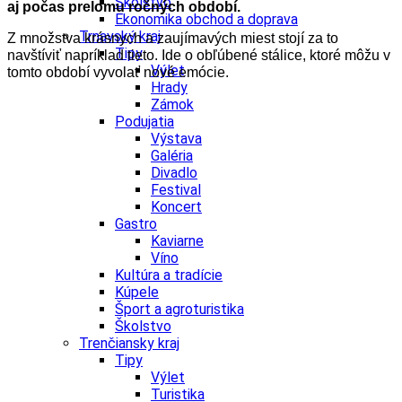
Školstvo
aj počas prelomu ročných období.
Ekonomika obchod a doprava
Trnavský kraj
Z množstva krásnych a zaujímavých miest stojí za to
Tipy
navštíviť napríklad tieto. Ide o obľúbené stálice, ktoré môžu v
Výlet
tomto období vyvolať nové emócie.
Hrady
Zámok
Podujatia
Výstava
Galéria
Divadlo
Festival
Koncert
Gastro
Kaviarne
Víno
Kultúra a tradície
Kúpele
Šport a agroturistika
Školstvo
Trenčiansky kraj
Tipy
Výlet
Turistika