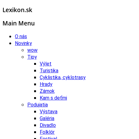
Lexikon.sk
Main Menu
O nás
Novinky
wow
Tipy
Výlet
Turistika
Cyklistika, cyklotrasy
Hrady
Zámok
Kam s deťmi
Podujatia
Výstava
Galéria
Divadlo
Folklór
Festival