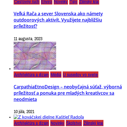
Cestovný ruch
Enviro
Novinky
Tipy
Žilinský kraj
Veľká Rača a sever Slovenska ako námety
outdoorových aktivít. Využijete najbližšiu
príležitosť?
11 augusta, 2023
Architektúra a dizajn
Médiá
U susedov vo svete
CarpathiaEtnoDesign – neobyčajná súťaž, výborná
príležitosť a ponuka pre mladých kreatívcov sa
neodmieta
10 júla, 2021
Architektúra a dizajn
Novinky
Školstvo
Žilinský kraj