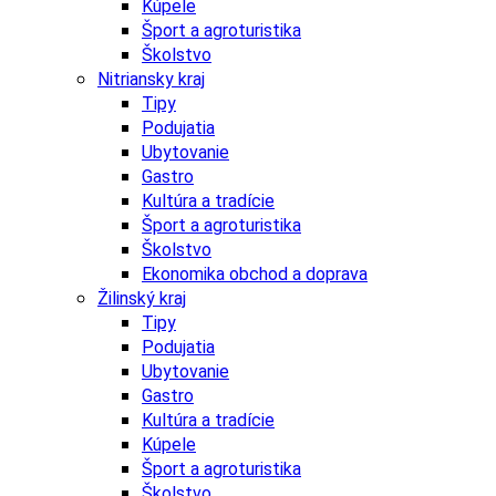
Kúpele
Šport a agroturistika
Školstvo
Nitriansky kraj
Tipy
Podujatia
Ubytovanie
Gastro
Kultúra a tradície
Šport a agroturistika
Školstvo
Ekonomika obchod a doprava
Žilinský kraj
Tipy
Podujatia
Ubytovanie
Gastro
Kultúra a tradície
Kúpele
Šport a agroturistika
Školstvo