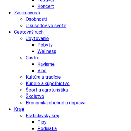
Koncert
Zaujímavosti
Osobnosti
U susedov vo svete
Cestovný ruch
Ubytovanie
Pobyty
Wellness
Gastro
Kaviarne
Víno
Kultúra a tradície
Kúpele a kúpeľníctvo
Šport a agroturistika
Školstvo
Ekonomika obchod a doprava
Kraje
Bratislavský kraj
Tipy
Podujatia