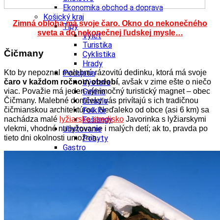
Ekonomika obchod a doprava
Košický kraj
Zimná obloha má svoje čaro. Okno do nekonečného
Tipy
sveta a do nekonečnej ľudskej mysle…
Výlet
Turistika
Čičmany
Cyklistika
Hrady
Kto by nepoznal malebnú rázovitú dedinku, ktorá má svoje
Podujatia
čaro v každom ročnom období
, avšak v zime ešte o niečo
Výstava
viac. Považie má jeden výnimočný turistický magnet – obec
Galéria
Čičmany. Malebné domčeky vás privítajú s ich tradičnou
Divadlo
čičmianskou architektúrou. Neďaleko od obce (asi 6 km) sa
Folklór
nachádza malé
lyžiarske stredisko
Javorinka s lyžiarskymi
Fašiangy
vlekmi, vhodné na lyžovanie i malých detí; ak to, pravda po
Ubytovanie
tieto dni okolnosti umožnia.
Pobyty
Gastro
Kaviarne
Víno
Kultúra a tradície
Šport a agroturistika
Školstvo
Ekonomika obchod a doprava
Prešovský kraj