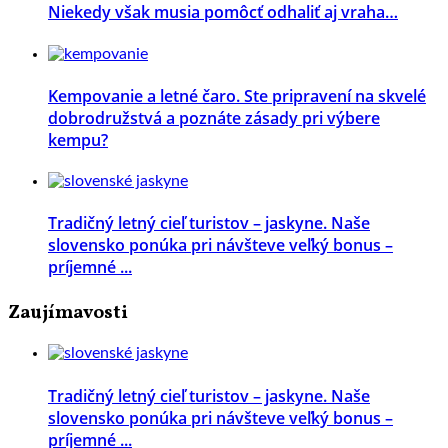
Niekedy však musia pomôcť odhaliť aj vraha…
Kempovanie a letné čaro. Ste pripravení na skvelé
dobrodružstvá a poznáte zásady pri výbere
kempu?
Tradičný letný cieľ turistov – jaskyne. Naše
slovensko ponúka pri návšteve veľký bonus –
príjemné ...
Zaujímavosti
Tradičný letný cieľ turistov – jaskyne. Naše
slovensko ponúka pri návšteve veľký bonus –
príjemné ...