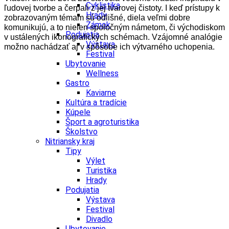
Cyklistika
ľudovej tvorbe a čerpali z jej tvarovej čistoty. I keď prístupy k
Hrady
zobrazovaným témam sú odlišné, diela veľmi dobre
Zámok
komunikujú, a to nielen spoločným námetom, či východiskom
Podujatia
v ustálených ikonografických schémach. Vzájomné analógie
Výstava
možno nachádzať aj v spôsobe ich výtvarného uchopenia.
Festival
Ubytovanie
Wellness
Gastro
Kaviarne
Kultúra a tradície
Kúpele
Šport a agroturistika
Školstvo
Nitriansky kraj
Tipy
Výlet
Turistika
Hrady
Podujatia
Výstava
Festival
Divadlo
Ubytovanie