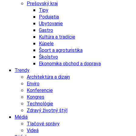
Prešovský kraj
Tipy
Podujatia
Ubytovanie
Gastro
Kultúra a tradície
Kúpele
Šport a agroturistika
Školstvo
Ekonomika obchod a doprava
Trendy
Architektúra a dizajn
Enviro
Konferencie
Kongres
Technológie
Zdravý životný štýl
Médiá
Tlačové správy
Videá