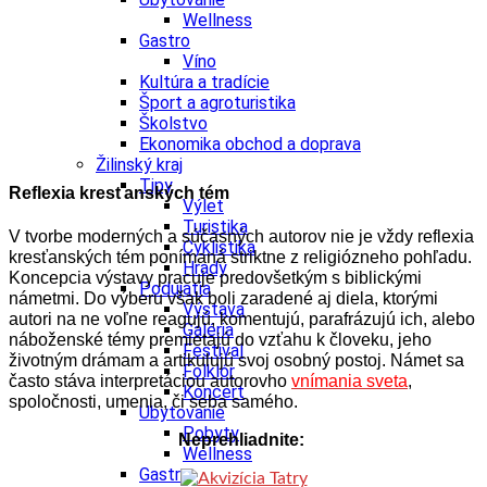
Wellness
Gastro
Víno
Kultúra a tradície
Šport a agroturistika
Školstvo
Ekonomika obchod a doprava
Žilinský kraj
Tipy
Reflexia kresťanských tém
Výlet
Turistika
V tvorbe moderných a súčasných autorov nie je vždy reflexia
Cyklistika
kresťanských tém
ponímaná striktne z religiózneho pohľadu.
Hrady
Koncepcia výstavy pracuje predovšetkým s biblickými
Podujatia
námetmi. Do výberu však boli zaradené aj diela, ktorými
Výstava
autori na ne voľne reagujú, komentujú, parafrázujú ich, alebo
Galéria
náboženské témy premietajú do vzťahu k človeku, jeho
Festival
životným drámam a artikulujú svoj osobný postoj. Námet sa
Folklór
často stáva interpretáciou autorovho
vnímania sveta
,
Koncert
spoločnosti, umenia, či seba samého.
Ubytovanie
Pobyty
Neprehliadnite:
Wellness
Gastro