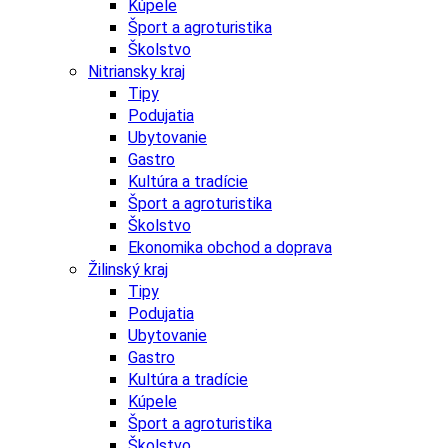
Kúpele
Šport a agroturistika
Školstvo
Nitriansky kraj
Tipy
Podujatia
Ubytovanie
Gastro
Kultúra a tradície
Šport a agroturistika
Školstvo
Ekonomika obchod a doprava
Žilinský kraj
Tipy
Podujatia
Ubytovanie
Gastro
Kultúra a tradície
Kúpele
Šport a agroturistika
Školstvo