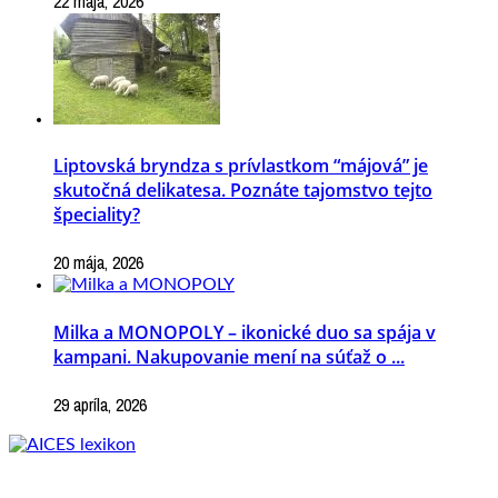
22 mája, 2026
Liptovská bryndza s prívlastkom “májová” je
skutočná delikatesa. Poznáte tajomstvo tejto
špeciality?
20 mája, 2026
Milka a MONOPOLY – ikonické duo sa spája v
kampani. Nakupovanie mení na súťaž o ...
29 apríla, 2026