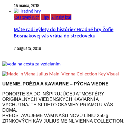
16 marca, 2019
Cestovný ruch
Tipy
Žilinský kraj
Máte radi výlety do histórie? Hradné hry Žofie
Bosniakovej vás vrátia do stredoveku
7 augusta, 2019
UMENIE, POÉZIA A KAVIARNE – PÝCHA VIEDNE
PONORTE SA DO INŠPIRUJÚCEJ ATMOSFÉRY
ORIGINÁLNYCH VIEDENSKÝCH KAVIARNÍ A
VYCHUTNAJTE SI TIETO OKAMIHY PRIAMO U VÁS
DOMA.
PREDSTAVUJEME VÁM NAŠU NOVÚ LÍNIU 250 g
ZRNKOVÝCH KÁV JULIUS MEINL VIENNA COLLECTION.