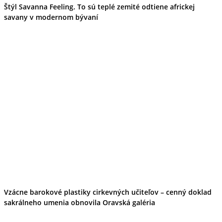
Štýl Savanna Feeling. To sú teplé zemité odtiene africkej
savany v modernom bývaní
Vzácne barokové plastiky cirkevných učiteľov – cenný doklad
sakrálneho umenia obnovila Oravská galéria