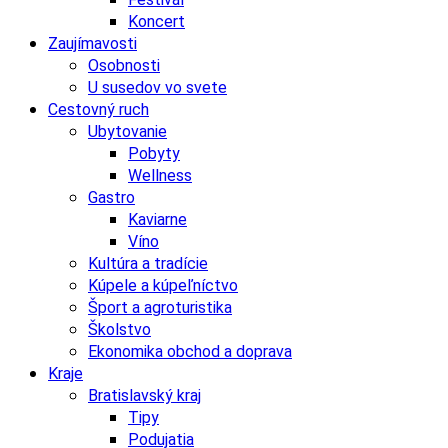
Koncert
Zaujímavosti
Osobnosti
U susedov vo svete
Cestovný ruch
Ubytovanie
Pobyty
Wellness
Gastro
Kaviarne
Víno
Kultúra a tradície
Kúpele a kúpeľníctvo
Šport a agroturistika
Školstvo
Ekonomika obchod a doprava
Kraje
Bratislavský kraj
Tipy
Podujatia