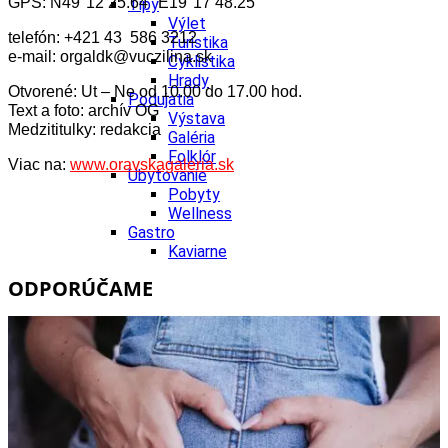
GPS: N49°12’25.64″ E19°17’48.25″
Tipy
Výlet
telefón: +421 43 586 3212
Turistika
e-mail: orgaldk@vuczilina.sk
Cyklistika
Hrady
Otvorené: Ut – Ne od 10.00 do 17.00 hod.
Podujatia
Text a foto: archív OG
Výstava
Medzititulky: redakcia
Galéria
Folklór
Viac na:
www.oravskagaleria.sk
Ubytovanie
Pobyty
Wellness
Gastro
Kaviarne
Kultúra a tradície
ODPORÚČAME
Kúpele
Šport a agroturistika
Školstvo
Ekonomika obchod a doprava