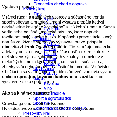
Ekonomika obchod a doprava
Výstava prepája
Košický kraj
Tipy
V rámci rúcania tradičných vzorcov a súčasného trendu
Výlet
spochybňovania hraníc v umení výstava prepája kedysi
Turistika
nezlučiteľné kategórie “vysokého” a “nízkeho” umenia. Stavia
Cyklistika
vedľa seba odlišné umelecké prístupy, ktoré napriek
Hrady
rozdielom majú k sebe blízko. K spôsobu prezentácie, ktorý
Podujatia
narúša zaužívané stereotypy výstavnej praxe, prispela
Výstava
diverzita zbierok Oravskej galérie
. Tie zahŕňajú umelecké
Galéria
artefakty od stredoveku až po súčasnosť a okrem kolekcie
Divadlo
diel slovenských a zahraničných vizuálnych umelcov v
Folklór
niekoľkých umeleckých disciplínach sú ich súčasťou aj
Fašiangy
zbierky vzácneho ľudového a insitného umenia. V súvislosti
Ubytovanie
s blížiacim sa vianočným obdobím zároveň tvorcovia vyvinuli
Pobyty
úsilie o sprostredkovanie duchovného zážitku
, ktoré
Gastro
vystavené diela sprítomňujú.
Kaviarne
Víno
Ako sa k nám dostanete?
Kultúra a tradície
Šport a agroturistika
Školstvo
Oravská galéria v Dolnom Kubíne
Ekonomika obchod a doprava
Hviezdoslavovo námestie 11, 026 01 Dolný Kubín
Prešovský kraj