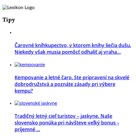
Tipy
Čarovné kníhkupectvo, v ktorom knihy liečia dušu.
Niekedy však musia pomôcť odhaliť aj vraha…
Kempovanie a letné čaro. Ste pripravení na skvelé
dobrodružstvá a poznáte zásady pri výbere
kempu?
Tradičný letný cieľ turistov – jaskyne. Naše
slovensko ponúka pri návšteve veľký bonus –
príjemné ...