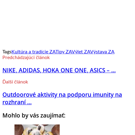
Tags
Kultúra a tradície ZA
Tipy ZA
Výlet ZA
Výstava ZA
Predchádzajúci článok
NIKE, ADIDAS, HOKA ONE ONE, ASICS – ...
Ďalší článok
Outdoorové aktivity na podporu imunity na
rozhraní ...
Mohlo by vás zaujímať: