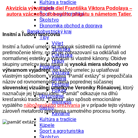
Kultúra a tradície
Kúpele
Akvizícia výtvarných diel Františka Viktora Podolaya –
Šport a agroturistika
autora vzácneho dobového plagátu s námetom Tatier.
Školstvo
Ekonomika obchod a doprava
Banskobystrický kraj
Insitní a ľudoví tvorcovia
Tipy
Výlet
Insitní a ľudoví umelci sa naopak sústredili na úprimné
Turistika
pretlmočenie témy, no pri jej zobrazovaní sa odkláňali od
Cyklistika
normatívnej estetiky a vytvárali si vlastné kánony. Obidve
Hrady
skupiny umelcov teda spája aj
vysoká miera slobody vo
Podujatia
výtvarnom vyjadrení
, no každý umelec ju uplatňoval
Výstava
vlastným spôsobom.
Výstava “Pamäť extázy” si prepožičala
Galéria
názov od rovnomenného diela poprednej súčasnej
Festival
slovenskej vizuálnej umelkyne Veroniky Rónaiovej
, ktorý
Folklór
naznačuje jej hlavnú ideu. “Pamäť” odkazuje na dlhú
Ubytovanie
kresťanskú tradíciu. “Extáza” ako spôsob emocionálne
Wellness
vypätého
náboženského prežívania
je v prípade tejto výstavy
Gastro
zároveň metaforou precítenia samotného procesu tvorby.
Kaviarne
Kultúra a tradície
Kúpele
Šport a agroturistika
Školstvo