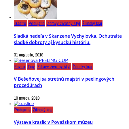
Gastro
Podujatia
Zdravý životný štýl
Žilinský kraj
Sladká nedeľa v Skanzene Vychylovka. Ochutnáte
sladké dobroty aj kysuckú históriu.
31 augusta, 2019
Enviro
Tipy
Zdravý životný štýl
Žilinský kraj
V Bešeňovej sa stretnú majstri v peelingových
procedúrach
10 marca, 2019
Podujatia
Žilinský kraj
Výstava kraslíc v Považskom múzeu