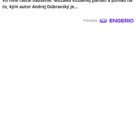
Vo mne rastie nadšenie. Mozaika vizuálnej pamäti a pohľad na
to, kým autor Andrej Dúbravský je...