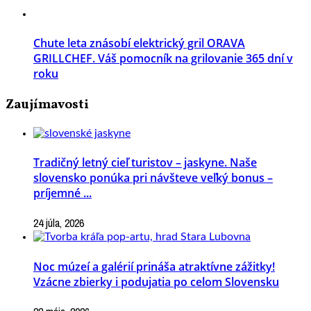
Chute leta znásobí elektrický gril ORAVA
GRILLCHEF. Váš pomocník na grilovanie 365 dní v
roku
Zaujímavosti
Tradičný letný cieľ turistov – jaskyne. Naše
slovensko ponúka pri návšteve veľký bonus –
príjemné ...
24 júla, 2026
Noc múzeí a galérií prináša atraktívne zážitky!
Vzácne zbierky i podujatia po celom Slovensku