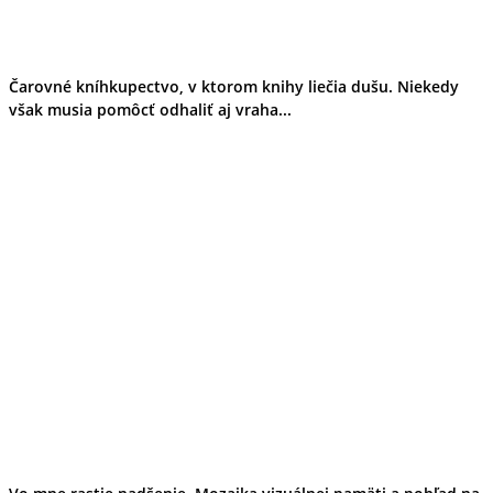
Čarovné kníhkupectvo, v ktorom knihy liečia dušu. Niekedy
však musia pomôcť odhaliť aj vraha...