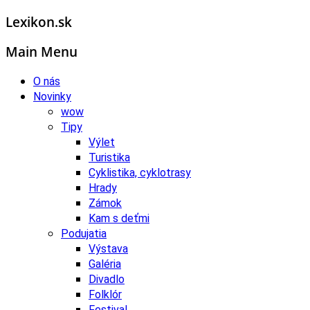
Lexikon.sk
Main Menu
O nás
Novinky
wow
Tipy
Výlet
Turistika
Cyklistika, cyklotrasy
Hrady
Zámok
Kam s deťmi
Podujatia
Výstava
Galéria
Divadlo
Folklór
Festival