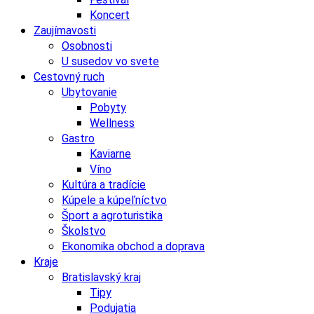
Koncert
Zaujímavosti
Osobnosti
U susedov vo svete
Cestovný ruch
Ubytovanie
Pobyty
Wellness
Gastro
Kaviarne
Víno
Kultúra a tradície
Kúpele a kúpeľníctvo
Šport a agroturistika
Školstvo
Ekonomika obchod a doprava
Kraje
Bratislavský kraj
Tipy
Podujatia