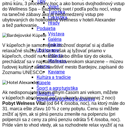
Tipy
pitnú kúru, 3 procedúry /noc a ako bonus dvojhodinový vstup
Výlet
do Wellness Spa – bazénový svet / podľa počtu nocí, vstup
Turistika
na tanečné zábavy ako aj neobmedzený vstup pre
Cyklistika
ubytovaných do hotelového Wellness v hoteli Alexander
Hrady
a tiež parkovanie.
Podujatia
Výstava
Galéria
Folklór
V kúpeľoch je samozrejme možnosť dopriať si aj ďalšie
Ubytovanie
relaxačné služby. Dá sa tu však aj lyžovať priamo v
Pobyty
kúpeľoch, chodiť na kratšie alebo dlhšie túry do okolia,
Wellness
prechádzať sa v najstaršom slovenskom skanzene – múzeu
Gastro
ľudovej kultúry, alebo navštíviť mesto Bardejov, zapísané do
Kaviarne
Zoznamu UNESCO.
Kultúra a tradície
Kúpele
Šport a agroturistika
Ak nedisponujete takým dlhým časom ani vekom, môžete
Školstvo
v kúpeľoch absolvovať počas víkendu (najmenej 2 noci)
Ekonomika obchod a doprava
Pobyt Welness Vítal
(od 64 € /osoba, noc), na ktorý máte do
31. marca ešte zľavu 10 % z ceny pobytu. Cenu si môžete
znížiť aj tým, ak si plnú penziu zmeníte na polpenziu (pri
polpenzii sa z ceny za plnú penziu odráta 5 € /osoba, noc).
Príde vám to vhod vtedy, ak sa rozhodnete relax využiť aj na