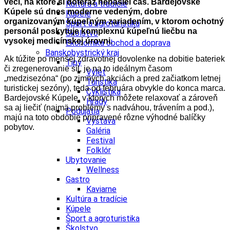
veci, na ktoré si doteraz nenašiel čas. Bardejovské
Kultúra a tradície
Kúpele sú dnes moderne vedeným, dobre
Kúpele
organizovaným kúpeľným zariadením, v ktorom ochotný
Šport a agroturistika
personál poskytuje komplexnú kúpeľnú liečbu na
Školstvo
vysokej medicínskej úrovni.
Ekonomika obchod a doprava
Banskobystrický kraj
Ak túžite po menšej zdravotnej dovolenke na dobitie bateriek
Tipy
či zregenerovanie síl, je na to ideálnym časom
Výlet
„medzisezóna“ (po zimných akciách a pred začiatkom letnej
Turistika
turistickej sezóny), teda od februára obvykle do konca marca.
Cyklistika
Bardejovské Kúpele, v ktorých môžete relaxovať a zároveň
Hrady
sa aj liečiť (najmä problémy s nadváhou, trávením a pod.),
Podujatia
majú na toto obdobie pripravené rôzne výhodné balíčky
Výstava
pobytov.
Galéria
Festival
Folklór
Ubytovanie
Wellness
Gastro
Kaviarne
Kultúra a tradície
Kúpele
Šport a agroturistika
Školstvo