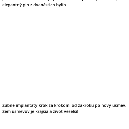
elegantný gin z dvanástich bylín
Zubné implantáty krok za krokom: od zákroku po nový úsmev.
Zem úsmevov je krajšia a život veselší!