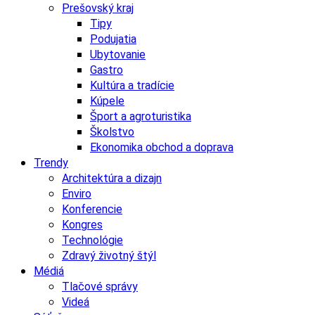
Prešovský kraj
Tipy
Podujatia
Ubytovanie
Gastro
Kultúra a tradície
Kúpele
Šport a agroturistika
Školstvo
Ekonomika obchod a doprava
Trendy
Architektúra a dizajn
Enviro
Konferencie
Kongres
Technológie
Zdravý životný štýl
Médiá
Tlačové správy
Videá