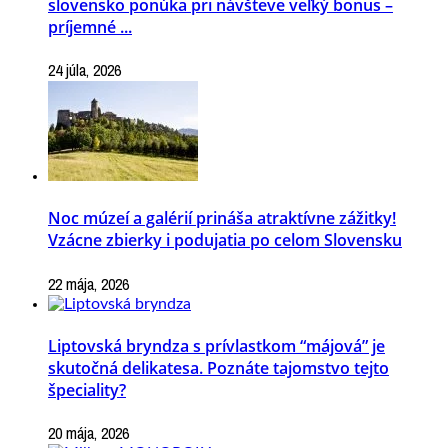
slovensko ponúka pri návšteve veľký bonus –
príjemné ...
24 júla, 2026
Noc múzeí a galérií prináša atraktívne zážitky!
Vzácne zbierky i podujatia po celom Slovensku
22 mája, 2026
Liptovská bryndza s prívlastkom “májová” je
skutočná delikatesa. Poznáte tajomstvo tejto
špeciality?
20 mája, 2026