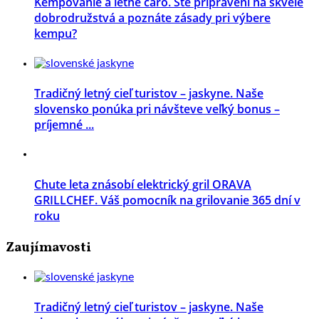
Kempovanie a letné čaro. Ste pripravení na skvelé
dobrodružstvá a poznáte zásady pri výbere
kempu?
Tradičný letný cieľ turistov – jaskyne. Naše
slovensko ponúka pri návšteve veľký bonus –
príjemné ...
Chute leta znásobí elektrický gril ORAVA
GRILLCHEF. Váš pomocník na grilovanie 365 dní v
roku
Zaujímavosti
Tradičný letný cieľ turistov – jaskyne. Naše