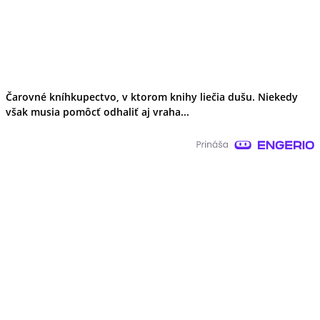
Čarovné kníhkupectvo, v ktorom knihy liečia dušu. Niekedy
však musia pomôcť odhaliť aj vraha...