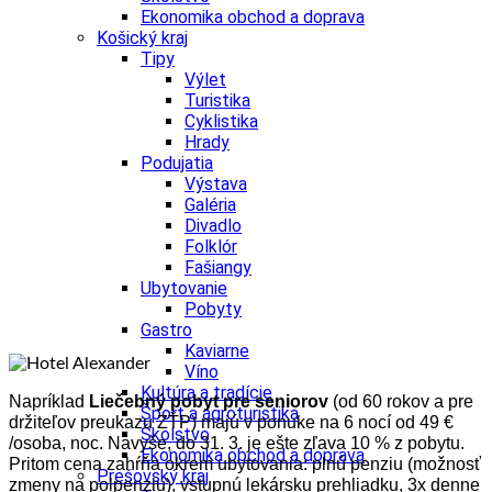
Ekonomika obchod a doprava
Košický kraj
Tipy
Výlet
Turistika
Cyklistika
Hrady
Podujatia
Výstava
Galéria
Divadlo
Folklór
Fašiangy
Ubytovanie
Pobyty
Gastro
Kaviarne
Víno
Kultúra a tradície
Napríklad
Liečebný pobyt pre seniorov
(od 60 rokov a pre
Šport a agroturistika
držiteľov preukazu ZŤP) majú v ponuke na 6 nocí od 49 €
Školstvo
/osoba, noc. Navyše, do 31. 3. je ešte zľava 10 % z pobytu.
Ekonomika obchod a doprava
Pritom cena zahŕňa okrem ubytovania: plnú penziu (možnosť
Prešovský kraj
zmeny na polpenziu), vstupnú lekársku prehliadku, 3x denne