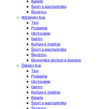
Kúpele
Šport a agroturistika
Školstvo
Nitriansky kraj
Tipy
Podujatia
Ubytovanie
Gastro
Kultúra a tradície
Šport a agroturistika
Školstvo
Ekonomika obchod a doprava
Žilinský kraj
Tipy
Podujatia
Ubytovanie
Gastro
Kultúra a tradície
Kúpele
Šport a agroturistika
Školstvo