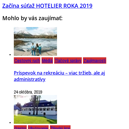
Začína súťaž HOTELIER ROKA 2019
Mohlo by vás zaujímať:
Cestovný ruch
Médiá
Tlačové správy
Zaujímavosti
Príspevok na rekreáciu – viac tržieb, ale aj
administratívy
24 októbra, 2019
Gastro
Ubytovanie
Žilinský kraj