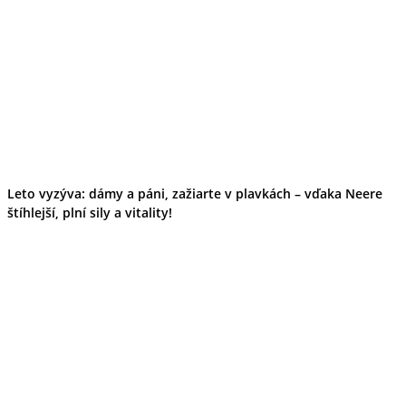
Leto vyzýva: dámy a páni, zažiarte v plavkách – vďaka Neere
štíhlejší, plní sily a vitality!