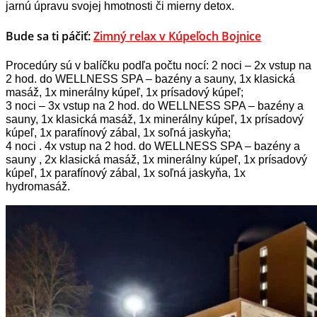
jarnú úpravu svojej hmotnosti či mierny detox.
Bude sa ti páčiť:
Zimný relax v Kúpeľoch Bojnice
Procedúry sú v balíčku podľa počtu nocí:
2 noci – 2x vstup na
2 hod. do WELLNESS SPA – bazény a sauny, 1x klasická
masáž, 1x minerálny kúpeľ, 1x prísadový kúpeľ;
3 noci – 3x vstup na 2 hod. do WELLNESS SPA – bazény a
sauny, 1x klasická masáž, 1x minerálny kúpeľ, 1x prísadový
kúpeľ, 1x parafínový zábal, 1x soľná jaskyňa;
4 noci . 4x vstup na 2 hod. do WELLNESS SPA – bazény a
sauny , 2x klasická masáž, 1x minerálny kúpeľ, 1x prísadový
kúpeľ, 1x parafínový zábal, 1x soľná jaskyňa, 1x
hydromasáž.