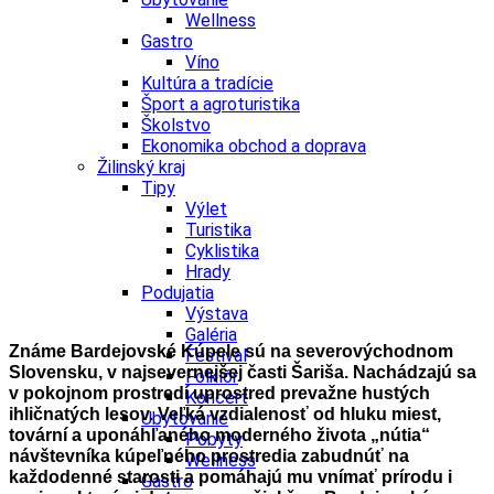
Wellness
Gastro
Víno
Kultúra a tradície
Šport a agroturistika
Školstvo
Ekonomika obchod a doprava
Žilinský kraj
Tipy
Výlet
Turistika
Cyklistika
Hrady
Podujatia
Výstava
Galéria
Známe Bardejovské Kúpele sú na severovýchodnom
Festival
Slovensku, v najsevernejšej časti Šariša. Nachádzajú sa
Folklór
v pokojnom prostredí uprostred prevažne hustých
Koncert
ihličnatých lesov. Veľká vzdialenosť od hluku miest,
Ubytovanie
tovární a uponáhľaného moderného života „nútia“
Pobyty
návštevníka kúpeľného prostredia zabudnúť na
Wellness
každodenné starosti a pomáhajú mu vnímať prírodu i
Gastro