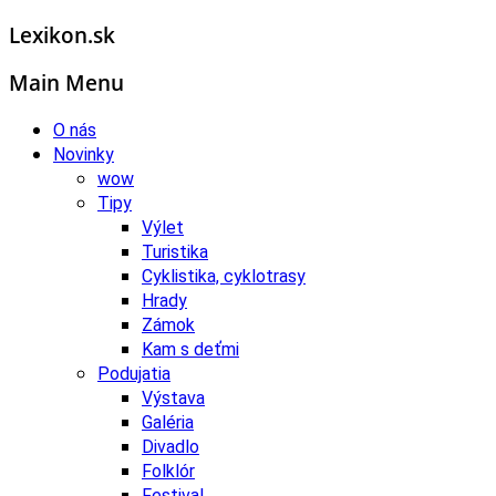
Lexikon.sk
Main Menu
O nás
Novinky
wow
Tipy
Výlet
Turistika
Cyklistika, cyklotrasy
Hrady
Zámok
Kam s deťmi
Podujatia
Výstava
Galéria
Divadlo
Folklór
Festival