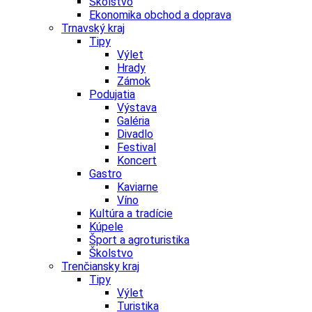
Školstvo
Ekonomika obchod a doprava
Trnavský kraj
Tipy
Výlet
Hrady
Zámok
Podujatia
Výstava
Galéria
Divadlo
Festival
Koncert
Gastro
Kaviarne
Víno
Kultúra a tradície
Kúpele
Šport a agroturistika
Školstvo
Trenčiansky kraj
Tipy
Výlet
Turistika