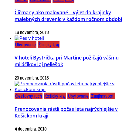
Čičmany ako maľované – výlet do krajinky
malebných dreveníc v každom ročnom období
16 novembra, 2018
Ubytovanie
Žilinský kraj
V hoteli Bystrička pri Martine požičajú vášmu
miláčikovi aj peliešok
20 novembra, 2018
Cestovný ruch
Košický kraj
Ubytovanie
Zaujímavosti
Prenocovania rástli počas leta najrýchlejšie v
Košickom kraji
4 decembra, 2019