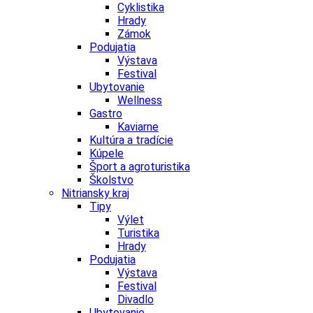
Cyklistika
Hrady
Zámok
Podujatia
Výstava
Festival
Ubytovanie
Wellness
Gastro
Kaviarne
Kultúra a tradície
Kúpele
Šport a agroturistika
Školstvo
Nitriansky kraj
Tipy
Výlet
Turistika
Hrady
Podujatia
Výstava
Festival
Divadlo
Ubytovanie