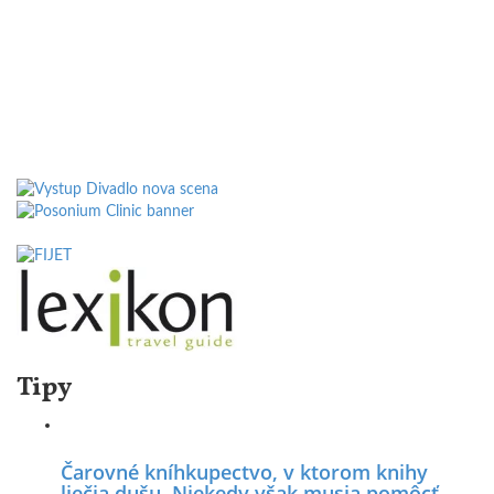
Tipy
Čarovné kníhkupectvo, v ktorom knihy
liečia dušu. Niekedy však musia pomôcť