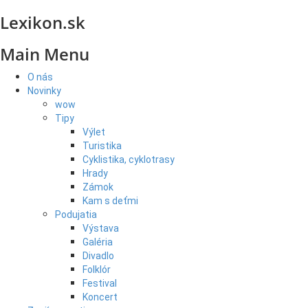
Lexikon.sk
Main Menu
O nás
Novinky
wow
Tipy
Výlet
Turistika
Cyklistika, cyklotrasy
Hrady
Zámok
Kam s deťmi
Podujatia
Výstava
Galéria
Divadlo
Folklór
Festival
Koncert