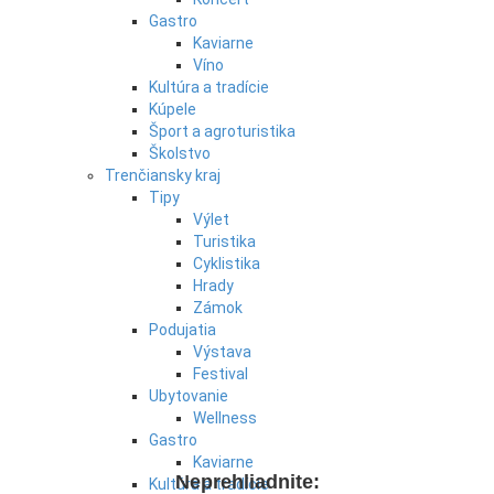
Gastro
Kaviarne
Víno
Kultúra a tradície
Kúpele
Šport a agroturistika
Školstvo
Trenčiansky kraj
Tipy
Výlet
Turistika
Cyklistika
Hrady
Zámok
Podujatia
Výstava
Festival
Ubytovanie
Wellness
Gastro
Kaviarne
Neprehliadnite:
Kultúra a tradície