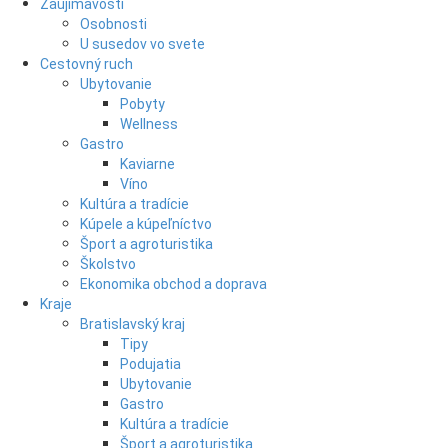
Zaujímavosti
Osobnosti
U susedov vo svete
Cestovný ruch
Ubytovanie
Pobyty
Wellness
Gastro
Kaviarne
Víno
Kultúra a tradície
Kúpele a kúpeľníctvo
Šport a agroturistika
Školstvo
Ekonomika obchod a doprava
Kraje
Bratislavský kraj
Tipy
Podujatia
Ubytovanie
Gastro
Kultúra a tradície
Šport a agroturistika