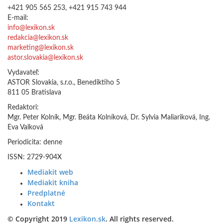
+421 905 565 253, +421 915 743 944
E-mail:
info@lexikon.sk
redakcia@lexikon.sk
marketing@lexikon.sk
astor.slovakia@lexikon.sk
Vydavateľ:
ASTOR Slovakia, s.r.o., Benediktiho 5
811 05 Bratislava
Redaktori:
Mgr. Peter Kolník, Mgr. Beáta Kolníková, Dr. Sylvia Maliariková, Ing.
Eva Valková
Periodicita: denne
ISSN: 2729-904X
Mediakit web
Mediakit kniha
Predplatné
Kontakt
© Copyright 2019
Lexikon.sk
. All rights reserved.