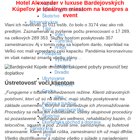
Hotel Alexander v luxuse Bardejovských
Kúpele
Kúpeľov je ideálnym miestom na kongres a
Šport a agroturistika
event
Školstvo
Nitriansky kraj
Vlani ich navštívilo 31 011 osôb, čo bolo o 3174 viac ako rok
Tipy
predtým. Zaznamenali aj zvýšenie počtu prenocovaní o 17 289,
Výlet
na celkových 289 353. Služby hosťom poskytovalo 357
Turistika
zamestnancov. Aj v tomto roku sa kúpeľom darilo, napríklad na
Hrady
Veľkú noc mali vypredanú celú kapacitu. Pandémia koronavírusu
Podujatia
im však nateraz zmarila všetky plány…
Výstava
Festival
Divadlo
Ubytovanie
Ústretovosť voči klientom
Wellness
Gastro
„Fungujeme v totálne obmedzenom režime. Klienti zdravotných
Víno
poisťovní, ktorí už sú na liečení, majú služby poskytované na
Kultúra a tradície
základe usmernení, ktorými sa zamedzuje ich zhromažďovanie.
Šport a agroturistika
Procedúry sa riešia len individuálne, všetky skupinové procedúry
Školstvo
sú pozastavené. Nefungujú ani wellness, rehabilitačný bazén, či
Ekonomika obchod a doprava
telocvične, squash a pod. Zrušili sme, samozrejme, aj bufetové
Žilinský kraj
stravovanie. Klienti dostali rúška, zamestnanci ich už majú dlhšie.
Tipy
Všetko dezinfikujeme a robíme všetko v súlade s nariadeniami