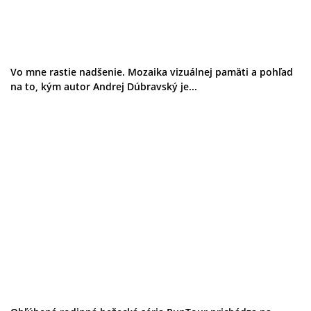
Galéria
Folklór
Ubytovanie
Pobyty
Wellness
Vo mne rastie nadšenie. Mozaika vizuálnej pamäti a pohľad
Gastro
na to, kým autor Andrej Dúbravský je...
Kaviarne
Kultúra a tradície
Kúpele
Šport a agroturistika
Školstvo
Ekonomika obchod a doprava