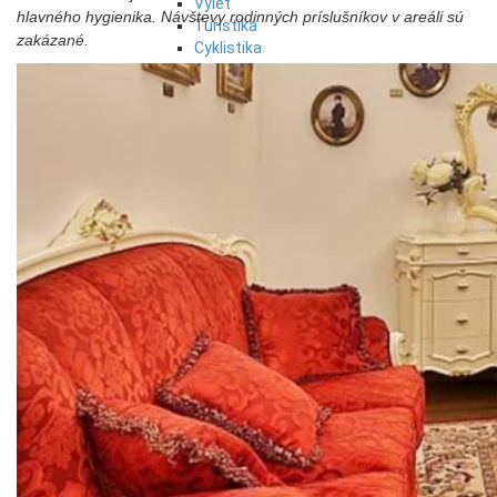
Výlet
hlavného hygienika. Návštevy rodinných príslušníkov v areáli sú
Turistika
zakázané.
Cyklistika
Hrady
Podujatia
Výstava
Galéria
Festival
Folklór
Koncert
Ubytovanie
Pobyty
Wellness
Gastro
Kultúra a tradície
Kúpele
Šport a agroturistika
Školstvo
Ekonomika obchod a doprava
Banskobystrický kraj
Tipy
Výlet
Turistika