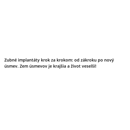
Podujatia
Výstava
Galéria
Divadlo
Folklór
Fašiangy
Ubytovanie
Pobyty
Gastro
Kaviarne
Zubné implantáty krok za krokom: od zákroku po nový
Víno
úsmev. Zem úsmevov je krajšia a život veselší!
Kultúra a tradície
Šport a agroturistika
Školstvo
Ekonomika obchod a doprava
Prešovský kraj
Tipy
Výlet
Turistika
Cyklistika
Hrady
Podujatia
Výstava