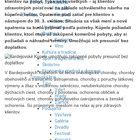
klientov na pobyt. Týka sa to všetkých – aj klientov
Zdravý životný štýl
Galéria
zdravotných poisťovní na základe schváleného návrhu na
Divadlo
kúpeľnú liečbu. Opatrenie platí zatiaľ pre klientov s
E-shopy
Festival
nástupom do 30. 3. vrátane. Situácia sa však mení a nové
Koncert
Ubytovanie
opatrenia sa budú prijímať podľa potreby. Kúpele požiadali
Gastro
klientov, ktorí majú už zakúpené komerčné pobyty, aby si
Kaviarne
požiadali o náhradné termíny. Umožňujú ich presunúť bez
Víno
doplatkov.
Kultúra a tradície
Šport a agroturistika
Školstvo
Ekonomika obchod a doprava
V Bardejovských Kúpeľoch sa liečia onkologické choroby, choroby
Trnavský kraj
obehového a tráviaceho ústrojenstva, choroby z poruchy látkovej
Tipy
výmeny a žliaz s vnútornou sekréciou, netuberkulózne choroby
Výlet
dýchacích ciest, choroby z povolania, ochorenia obličiek a
Hrady
močových ciest, choroby pohybového ústrojenstva a ženské
Zámok
ochorenia. Sú príjemným miestom na relax aj pre zdravých
Podujatia
klientov.
Výstava
Galéria
Divadlo
Festival
Koncert