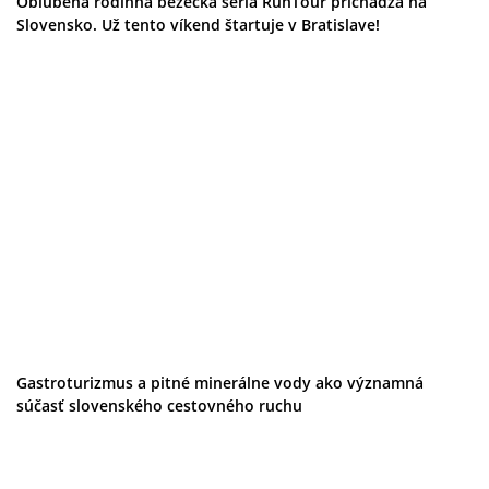
Obľúbená rodinná bežecká séria RunTour prichádza na
Slovensko. Už tento víkend štartuje v Bratislave!
Gastroturizmus a pitné minerálne vody ako významná
súčasť slovenského cestovného ruchu