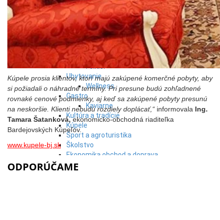
Cyklistika
Hrady
Podujatia
Výstava
Galéria
Festival
Folklór
Ubytovanie
Kúpele prosia klientov, ktorí majú zakúpené komerčné pobyty, aby
Wellness
si požiadali o náhradné termíny. Pri presune budú zohľadnené
Gastro
rovnaké cenové podmienky, aj keď sa zakúpené pobyty presunú
Kaviarne
na neskoršie. Klienti nebudú rozdiely doplácať,“
informovala
Ing.
Kultúra a tradície
Tamara Šatanková,
ekonomicko-obchodná riaditeľka
Kúpele
Bardejovských Kúpeľov.
Šport a agroturistika
www.kupele-bj.sk
Školstvo
Ekonomika obchod a doprava
ODPORÚČAME
Košický kraj
Tipy
Výlet
Turistika
Cyklistika
Hrady