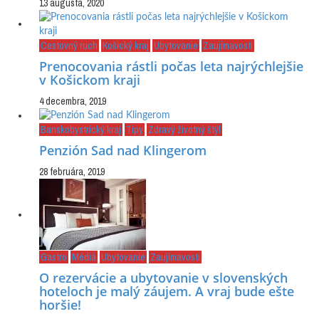
13 augusta, 2020
Cestovný ruch
Košický kraj
Ubytovanie
Zaujímavosti
Prenocovania rástli počas leta najrýchlejšie
v Košickom kraji
4 decembra, 2019
Banskobystrický kraj
Tipy
Zdravý životný štýl
Penzión Sad nad Klingerom
28 februára, 2019
Gastro
Médiá
Ubytovanie
Zaujímavosti
O rezervácie a ubytovanie v slovenských
hoteloch je malý záujem. A vraj bude ešte
horšie!