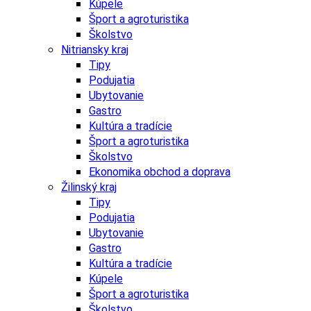
Kúpele
Šport a agroturistika
Školstvo
Nitriansky kraj
Tipy
Podujatia
Ubytovanie
Gastro
Kultúra a tradície
Šport a agroturistika
Školstvo
Ekonomika obchod a doprava
Žilinský kraj
Tipy
Podujatia
Ubytovanie
Gastro
Kultúra a tradície
Kúpele
Šport a agroturistika
Školstvo