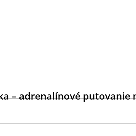
a – adrenalínové putovanie n