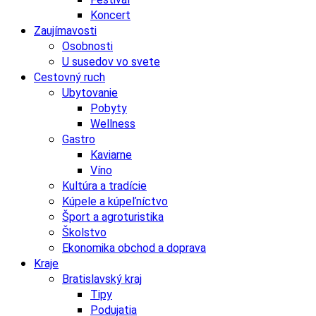
Koncert
Zaujímavosti
Osobnosti
U susedov vo svete
Cestovný ruch
Ubytovanie
Pobyty
Wellness
Gastro
Kaviarne
Víno
Kultúra a tradície
Kúpele a kúpeľníctvo
Šport a agroturistika
Školstvo
Ekonomika obchod a doprava
Kraje
Bratislavský kraj
Tipy
Podujatia