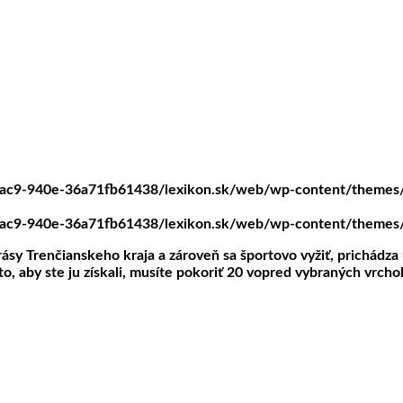
4ac9-940e-36a71fb61438/lexikon.sk/web/wp-content/themes/t
4ac9-940e-36a71fb61438/lexikon.sk/web/wp-content/themes/t
ásy Trenčianskeho kraja a zároveň sa športovo vyžiť, prichádza 
, aby ste ju získali, musíte pokoriť 20 vopred vybraných vrcho