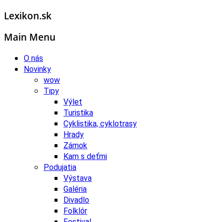
Lexikon.sk
Main Menu
O nás
Novinky
wow
Tipy
Výlet
Turistika
Cyklistika, cyklotrasy
Hrady
Zámok
Kam s deťmi
Podujatia
Výstava
Galéria
Divadlo
Folklór
Festival