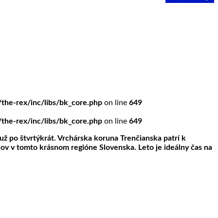
he-rex/inc/libs/bk_core.php
on line
649
he-rex/inc/libs/bk_core.php
on line
649
už po štvrtýkrát. Vrchárska koruna Trenčianska patrí k
lov v tomto krásnom regióne Slovenska. Leto je ideálny čas na