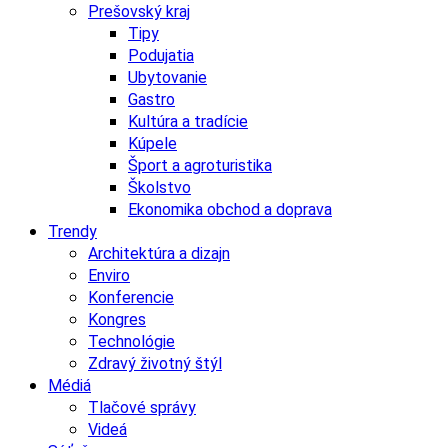
Prešovský kraj
Tipy
Podujatia
Ubytovanie
Gastro
Kultúra a tradície
Kúpele
Šport a agroturistika
Školstvo
Ekonomika obchod a doprava
Trendy
Architektúra a dizajn
Enviro
Konferencie
Kongres
Technológie
Zdravý životný štýl
Médiá
Tlačové správy
Videá