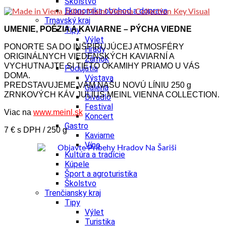
Školstvo
Ekonomika obchod a doprava
Trnavský kraj
UMENIE, POÉZIA A KAVIARNE – PÝCHA VIEDNE
Tipy
Výlet
PONORTE SA DO INŠPIRUJÚCEJ ATMOSFÉRY
Hrady
ORIGINÁLNYCH VIEDENSKÝCH KAVIARNÍ A
Zámok
VYCHUTNAJTE SI TIETO OKAMIHY PRIAMO U VÁS
Podujatia
DOMA.
Výstava
PREDSTAVUJEME VÁM NAŠU NOVÚ LÍNIU 250 g
Galéria
ZRNKOVÝCH KÁV JULIUS MEINL VIENNA COLLECTION.
Divadlo
Festival
Viac na
www.meinl.sk
Koncert
Gastro
7 € s DPH / 250 g
Kaviarne
Víno
Kultúra a tradície
Kúpele
Šport a agroturistika
Školstvo
Trenčiansky kraj
Tipy
Výlet
Turistika