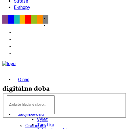
Súťaže
E-shopy
O nás
digitálna doba
Novinky
wow
Tipy
Zaujímavosti
Výlet
Turistika
Osobnosti