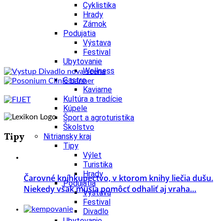
Cyklistika
Hrady
Zámok
Podujatia
Výstava
Festival
Ubytovanie
Wellness
Gastro
Kaviarne
Kultúra a tradície
Kúpele
Šport a agroturistika
Školstvo
Tipy
Nitriansky kraj
Tipy
Výlet
Turistika
Hrady
Čarovné kníhkupectvo, v ktorom knihy liečia dušu.
Podujatia
Niekedy však musia pomôcť odhaliť aj vraha…
Výstava
Festival
Divadlo
Ubytovanie