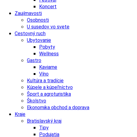
Koncert
Zaujímavosti
Osobnosti
U susedov vo svete
Cestovný ruch
Ubytovanie
Pobyty
Wellness
Gastro
Kaviarne
Víno
Kultúra a tradície
Kúpele a kúpeľníctvo
Šport a agroturistika
Školstvo
Ekonomika obchod a doprava
Kraje
Bratislavský kraj
Tipy
Podujatia