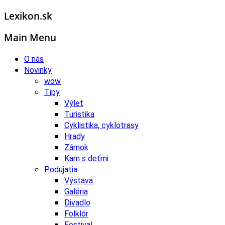
Lexikon.sk
Main Menu
O nás
Novinky
wow
Tipy
Výlet
Turistika
Cyklistika, cyklotrasy
Hrady
Zámok
Kam s deťmi
Podujatia
Výstava
Galéria
Divadlo
Folklór
Festival