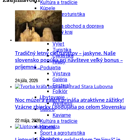
Zaujímavosti
Kultúra a tradície
Kúpele
Šport a agroturistika
Školstvo
Ekonomika obchod a doprava
Banskobystrický kraj
Tipy
Výlet
Turistika
Tradičný letný cieľ turistov – jaskyne. Naše
Cyklistika
slovensko ponúka pri návšteve veľký bonus –
Hrady
príjemné ...
Podujatia
Výstava
Galéria
24 júla, 2026
Festival
Folklór
Ubytovanie
Noc múzeí a galérií prináša atraktívne zážitky!
Wellness
Vzácne zbierky i podujatia po celom Slovensku
Gastro
Kaviarne
22 mája, 2026
Kultúra a tradície
Kúpele
Šport a agroturistika
Školstvo
Liptovská bryndza s prívlastkom “májová” je