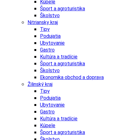
Kúpele
Šport a agroturistika
Školstvo
Nitriansky kraj
Tipy
Podujatia
Ubytovanie
Gastro
Kultúra a tradície
Šport a agroturistika
Školstvo
Ekonomika obchod a doprava
Žilinský kraj
Tipy
Podujatia
Ubytovanie
Gastro
Kultúra a tradície
Kúpele
Šport a agroturistika
Školstvo