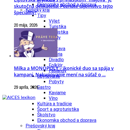
Ekonomika obchod a doprava
skutočná delikatesa. Poznáte tajomstvo tejto
Košický kraj
špeciality?
Tipy
Výlet
20 mája, 2026
Turistika
Cyklistika
Hrady
Podujatia
Výstava
Galéria
Divadlo
Folklór
Milka a MONOPOLY – ikonické duo sa spája v
Fašiangy
kampani. Nakupovanie mení na súťaž o ...
Ubytovanie
Pobyty
29 apríla, 2026
Gastro
Kaviarne
Víno
Kultúra a tradície
Šport a agroturistika
Školstvo
Ekonomika obchod a doprava
Prešovský kraj