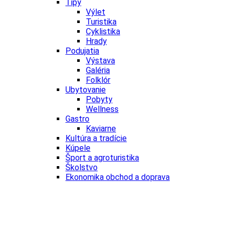
Tipy
Výlet
Turistika
Cyklistika
Hrady
Podujatia
Výstava
Galéria
Folklór
Ubytovanie
Pobyty
Wellness
Gastro
Kaviarne
Kultúra a tradície
Kúpele
Šport a agroturistika
Školstvo
Ekonomika obchod a doprava