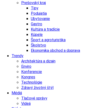
Prešovský kraj
Tipy
Podujatia
Ubytovanie
Gastro
Kultúra a tradície
Kúpele
Šport a agroturistika
Školstvo
Ekonomika obchod a doprava
Trendy
Architektúra a dizajn
Enviro
Konferencie
Kongres
Technológie
Zdravý životný štýl
Médiá
Tlačové správy
Videá