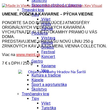
Školstvo
Ekonomika obchod a doprava
Trnavský kraj
UMENIE, POÉZIA A KAVIARNE – PÝCHA VIEDNE
Tipy
Výlet
PONORTE SA DO INŠPIRUJÚCEJ ATMOSFÉRY
Hrady
ORIGINÁLNYCH VIEDENSKÝCH KAVIARNÍ A
Zámok
VYCHUTNAJTE SI TIETO OKAMIHY PRIAMO U VÁS
Podujatia
DOMA.
Výstava
PREDSTAVUJEME VÁM NAŠU NOVÚ LÍNIU 250 g
Galéria
ZRNKOVÝCH KÁV JULIUS MEINL VIENNA COLLECTION.
Divadlo
Festival
Viac na
www.meinl.sk
Koncert
Gastro
7 € s DPH / 250 g
Kaviarne
Víno
Kultúra a tradície
Kúpele
Šport a agroturistika
Školstvo
Trenčiansky kraj
Tipy
Výlet
Turistika