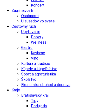
Koncert
Zaujímavosti
Osobnosti
U susedov vo svete
Cestovný ruch
Ubytovanie
Pobyty
Wellness
Gastro
Kaviarne
Víno
Kultúra a tradície
Kúpele a kúpeľníctvo
Šport a agroturistika
Školstvo
Ekonomika obchod a doprava
Kraje
Bratislavský kraj
Tipy
Podujatia