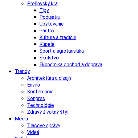
Prešovský kraj
Tipy
Podujatia
Ubytovanie
Gastro
Kultúra a tradície
Kúpele
Šport a agroturistika
Školstvo
Ekonomika obchod a doprava
Trendy
Architektúra a dizajn
Enviro
Konferencie
Kongres
Technológie
Zdravý životný štýl
Médiá
Tlačové správy
Videá