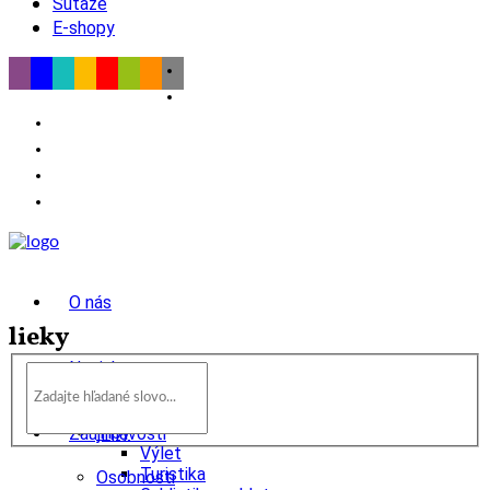
Súťaže
E-shopy
O nás
lieky
Novinky
wow
Tipy
Zaujímavosti
Výlet
Turistika
Osobnosti