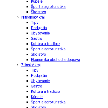
Kúpele
Šport a agroturistika
Školstvo
Nitriansky kraj
Tipy
Podujatia
Ubytovanie
Gastro
Kultúra a tradície
Šport a agroturistika
Školstvo
Ekonomika obchod a doprava
Žilinský kraj
Tipy
Podujatia
Ubytovanie
Gastro
Kultúra a tradície
Kúpele
Šport a agroturistika
Školstvo