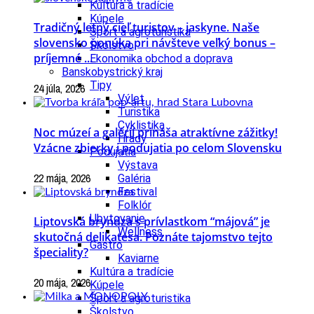
Kultúra a tradície
Kúpele
Tradičný letný cieľ turistov – jaskyne. Naše
Šport a agroturistika
slovensko ponúka pri návšteve veľký bonus –
Školstvo
príjemné ...
Ekonomika obchod a doprava
Banskobystrický kraj
Tipy
24 júla, 2026
Výlet
Turistika
Cyklistika
Noc múzeí a galérií prináša atraktívne zážitky!
Hrady
Vzácne zbierky i podujatia po celom Slovensku
Podujatia
Výstava
22 mája, 2026
Galéria
Festival
Folklór
Ubytovanie
Liptovská bryndza s prívlastkom “májová” je
Wellness
skutočná delikatesa. Poznáte tajomstvo tejto
Gastro
špeciality?
Kaviarne
Kultúra a tradície
20 mája, 2026
Kúpele
Šport a agroturistika
Školstvo