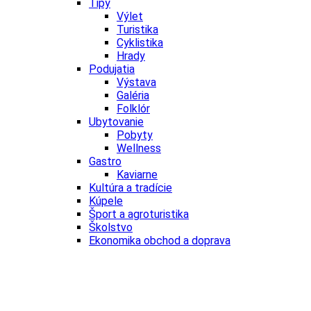
Tipy
Výlet
Turistika
Cyklistika
Hrady
Podujatia
Výstava
Galéria
Folklór
Ubytovanie
Pobyty
Wellness
Gastro
Kaviarne
Kultúra a tradície
Kúpele
Šport a agroturistika
Školstvo
Ekonomika obchod a doprava