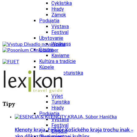
Cyklistika
Hrady
Zámok
Podujatia
Výstava
Festival
Ubytovanie
Wellness
Gastro
Kaviarne
Kultúra a tradície
Kúpele
Šport a agroturistika
Školstvo
Nitriansky kraj
Tipy
Výlet
Turistika
Tipy
Hrady
Podujatia
Výstava
Festival
Klenoty kraja. Folklór Košického kraja trochu inak –
Divadlo
ako dôkaz živej miestnej kultúry
Ubytovanie