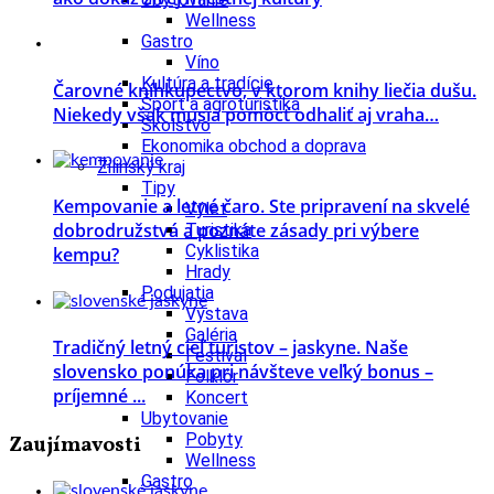
Wellness
Gastro
Víno
Kultúra a tradície
Čarovné kníhkupectvo, v ktorom knihy liečia dušu.
Šport a agroturistika
Niekedy však musia pomôcť odhaliť aj vraha…
Školstvo
Ekonomika obchod a doprava
Žilinský kraj
Tipy
Kempovanie a letné čaro. Ste pripravení na skvelé
Výlet
dobrodružstvá a poznáte zásady pri výbere
Turistika
Cyklistika
kempu?
Hrady
Podujatia
Výstava
Galéria
Tradičný letný cieľ turistov – jaskyne. Naše
Festival
slovensko ponúka pri návšteve veľký bonus –
Folklór
príjemné ...
Koncert
Ubytovanie
Pobyty
Zaujímavosti
Wellness
Gastro