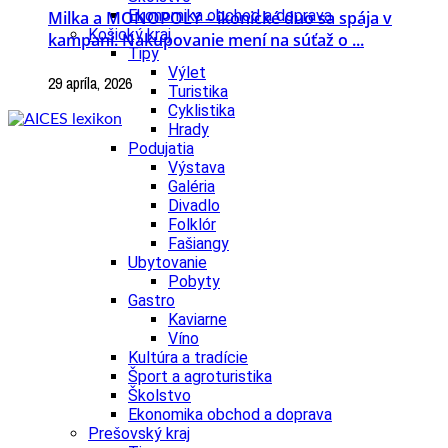
Ekonomika obchod a doprava
Milka a MONOPOLY – ikonické duo sa spája v
Košický kraj
kampani. Nakupovanie mení na súťaž o ...
Tipy
Výlet
29 apríla, 2026
Turistika
Cyklistika
Hrady
Podujatia
Výstava
Galéria
Divadlo
Folklór
Fašiangy
Ubytovanie
Pobyty
Gastro
Kaviarne
Víno
Kultúra a tradície
Šport a agroturistika
Školstvo
Ekonomika obchod a doprava
Prešovský kraj