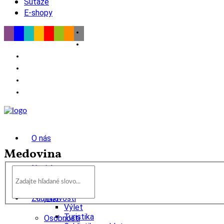
Súťaže
E-shopy
O nás
Medovina
Novinky
wow
Tipy
Zaujímavosti
Výlet
Turistika
Osobnosti