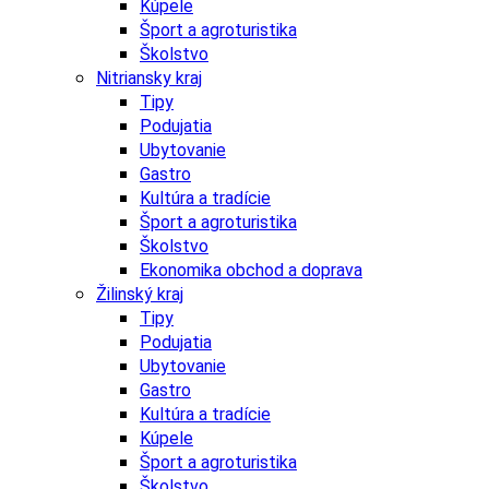
Kúpele
Šport a agroturistika
Školstvo
Nitriansky kraj
Tipy
Podujatia
Ubytovanie
Gastro
Kultúra a tradície
Šport a agroturistika
Školstvo
Ekonomika obchod a doprava
Žilinský kraj
Tipy
Podujatia
Ubytovanie
Gastro
Kultúra a tradície
Kúpele
Šport a agroturistika
Školstvo