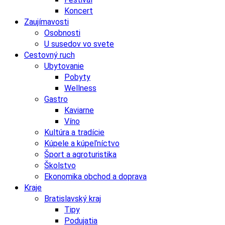
Koncert
Zaujímavosti
Osobnosti
U susedov vo svete
Cestovný ruch
Ubytovanie
Pobyty
Wellness
Gastro
Kaviarne
Víno
Kultúra a tradície
Kúpele a kúpeľníctvo
Šport a agroturistika
Školstvo
Ekonomika obchod a doprava
Kraje
Bratislavský kraj
Tipy
Podujatia