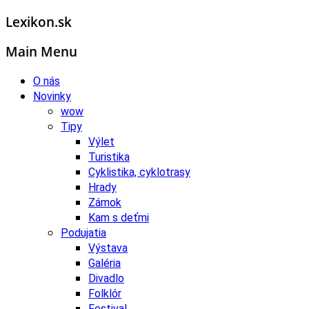
Lexikon.sk
Main Menu
O nás
Novinky
wow
Tipy
Výlet
Turistika
Cyklistika, cyklotrasy
Hrady
Zámok
Kam s deťmi
Podujatia
Výstava
Galéria
Divadlo
Folklór
Festival