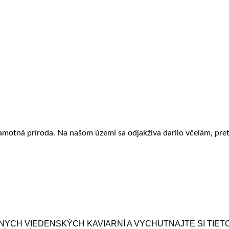
samotná príroda. Na našom území sa odjakživa darilo včelám, pret
YCH VIEDENSKÝCH KAVIARNÍ A VYCHUTNAJTE SI TIET