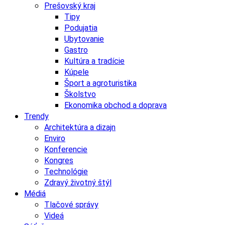
Prešovský kraj
Tipy
Podujatia
Ubytovanie
Gastro
Kultúra a tradície
Kúpele
Šport a agroturistika
Školstvo
Ekonomika obchod a doprava
Trendy
Architektúra a dizajn
Enviro
Konferencie
Kongres
Technológie
Zdravý životný štýl
Médiá
Tlačové správy
Videá