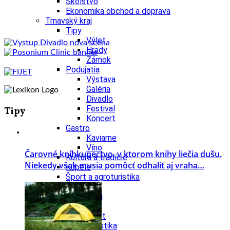
Školstvo
Ekonomika obchod a doprava
Trnavský kraj
Tipy
Výlet
Hrady
Zámok
Podujatia
Výstava
Galéria
Divadlo
Festival
Tipy
Koncert
Gastro
Kaviarne
Víno
Čarovné kníhkupectvo, v ktorom knihy liečia dušu.
Kultúra a tradície
Niekedy však musia pomôcť odhaliť aj vraha…
Kúpele
Šport a agroturistika
Školstvo
Trenčiansky kraj
Tipy
Výlet
Turistika