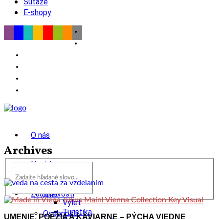
Súťaže
E-shopy
O nás
Archives
Novinky
wow
Tipy
Zaujímavosti
Výlet
Turistika
Osobnosti
UMENIE, POÉZIA A KAVIARNE – PÝCHA VIEDNE