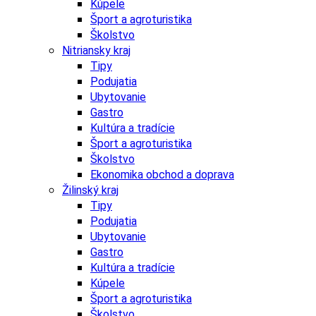
Kúpele
Šport a agroturistika
Školstvo
Nitriansky kraj
Tipy
Podujatia
Ubytovanie
Gastro
Kultúra a tradície
Šport a agroturistika
Školstvo
Ekonomika obchod a doprava
Žilinský kraj
Tipy
Podujatia
Ubytovanie
Gastro
Kultúra a tradície
Kúpele
Šport a agroturistika
Školstvo