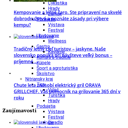
Cyklistika
Hrady
Kempovanie a letné čaro. Ste pripravení na skvelé
Zámok
dobrodružstvá a poznáte zásady pri výbere
Podujatia
kempu?
Výstava
Festival
Ubytovanie
Wellness
Gastro
Tradičný letný cieľ turistov – jaskyne. Naše
Kaviarne
slovensko ponúka pri návšteve veľký bonus –
Kultúra a tradície
príjemné ...
Kúpele
Šport a agroturistika
Školstvo
Nitriansky kraj
Tipy
Chute leta znásobí elektrický gril ORAVA
Výlet
GRILLCHEF. Váš pomocník na grilovanie 365 dní v
Turistika
roku
Hrady
Podujatia
Zaujímavosti
Výstava
Festival
Divadlo
Ubytovanie