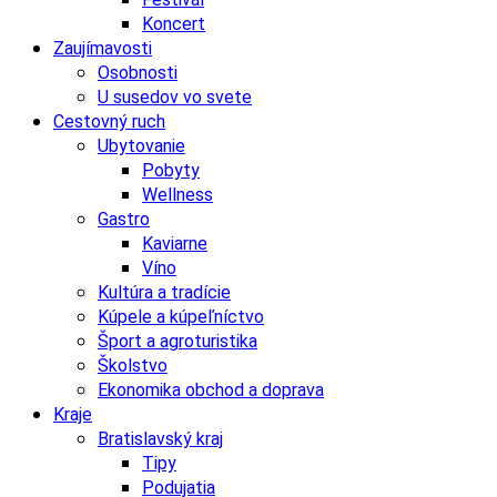
Koncert
Zaujímavosti
Osobnosti
U susedov vo svete
Cestovný ruch
Ubytovanie
Pobyty
Wellness
Gastro
Kaviarne
Víno
Kultúra a tradície
Kúpele a kúpeľníctvo
Šport a agroturistika
Školstvo
Ekonomika obchod a doprava
Kraje
Bratislavský kraj
Tipy
Podujatia