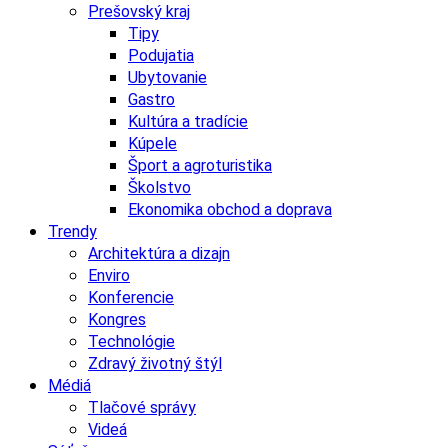
Prešovský kraj
Tipy
Podujatia
Ubytovanie
Gastro
Kultúra a tradície
Kúpele
Šport a agroturistika
Školstvo
Ekonomika obchod a doprava
Trendy
Architektúra a dizajn
Enviro
Konferencie
Kongres
Technológie
Zdravý životný štýl
Médiá
Tlačové správy
Videá