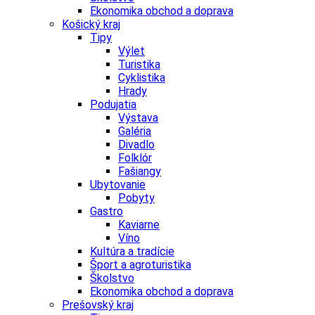
Ekonomika obchod a doprava
Košický kraj
Tipy
Výlet
Turistika
Cyklistika
Hrady
Podujatia
Výstava
Galéria
Divadlo
Folklór
Fašiangy
Ubytovanie
Pobyty
Gastro
Kaviarne
Víno
Kultúra a tradície
Šport a agroturistika
Školstvo
Ekonomika obchod a doprava
Prešovský kraj