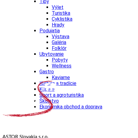
Tipy
Výlet
Turistika
Cyklistika
Hrady
Podujatia
Výstava
Galéria
Folklór
Ubytovanie
Pobyty
Wellness
Gastro
Kaviarne
Kultúra a tradície
Kúpele
Šport a agroturistika
Školstvo
Ekonomika obchod a doprava
ASTOR Slovakia s.r.o.