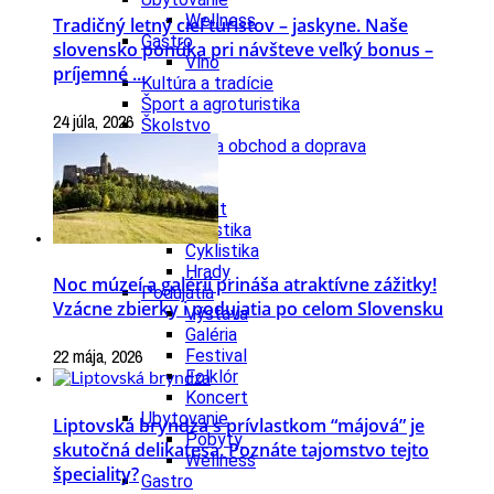
Wellness
Tradičný letný cieľ turistov – jaskyne. Naše
Gastro
slovensko ponúka pri návšteve veľký bonus –
Víno
príjemné ...
Kultúra a tradície
Šport a agroturistika
24 júla, 2026
Školstvo
Ekonomika obchod a doprava
Žilinský kraj
Tipy
Výlet
Turistika
Cyklistika
Hrady
Noc múzeí a galérií prináša atraktívne zážitky!
Podujatia
Vzácne zbierky i podujatia po celom Slovensku
Výstava
Galéria
22 mája, 2026
Festival
Folklór
Koncert
Ubytovanie
Liptovská bryndza s prívlastkom “májová” je
Pobyty
skutočná delikatesa. Poznáte tajomstvo tejto
Wellness
špeciality?
Gastro