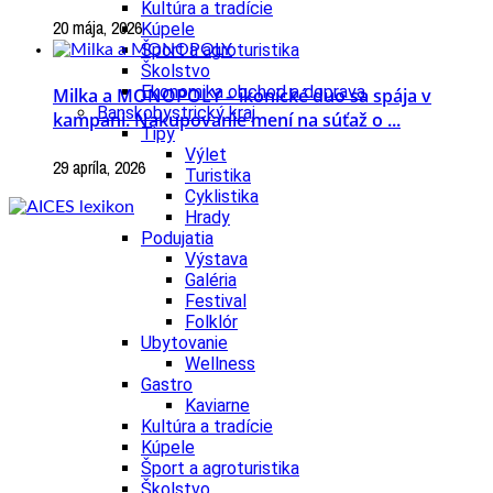
Kultúra a tradície
20 mája, 2026
Kúpele
Šport a agroturistika
Školstvo
Ekonomika obchod a doprava
Milka a MONOPOLY – ikonické duo sa spája v
Banskobystrický kraj
kampani. Nakupovanie mení na súťaž o ...
Tipy
Výlet
29 apríla, 2026
Turistika
Cyklistika
Hrady
Podujatia
Výstava
Galéria
Festival
Folklór
Ubytovanie
Wellness
Gastro
Kaviarne
Kultúra a tradície
Kúpele
Šport a agroturistika
Školstvo