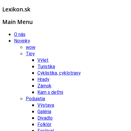
Lexikon.sk
Main Menu
O nás
Novinky
wow
Tipy
Výlet
Turistika
Cyklistika, cyklotrasy
Hrady
Zámok
Kam s deťmi
Podujatia
Výstava
Galéria
Divadlo
Folklór
Festival