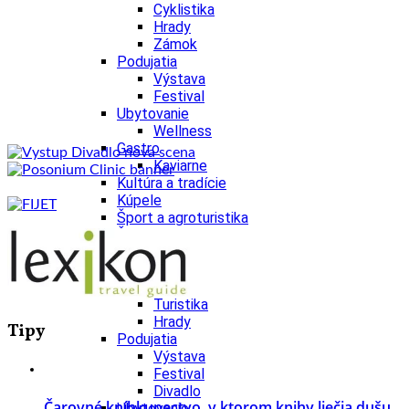
Cyklistika
Hrady
Zámok
Podujatia
Výstava
Festival
Ubytovanie
Wellness
Gastro
Kaviarne
Kultúra a tradície
Kúpele
Šport a agroturistika
Školstvo
Nitriansky kraj
Tipy
Výlet
Turistika
Hrady
Tipy
Podujatia
Výstava
Festival
Divadlo
Čarovné kníhkupectvo, v ktorom knihy liečia dušu.
Ubytovanie