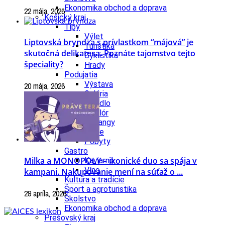
Ekonomika obchod a doprava
22 mája, 2026
Košický kraj
Tipy
Výlet
Liptovská bryndza s prívlastkom “májová” je
Turistika
skutočná delikatesa. Poznáte tajomstvo tejto
Cyklistika
špeciality?
Hrady
Podujatia
Výstava
20 mája, 2026
Galéria
Divadlo
Folklór
Fašiangy
Ubytovanie
Pobyty
Gastro
Milka a MONOPOLY – ikonické duo sa spája v
Kaviarne
Víno
kampani. Nakupovanie mení na súťaž o ...
Kultúra a tradície
Šport a agroturistika
29 apríla, 2026
Školstvo
Ekonomika obchod a doprava
Prešovský kraj