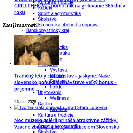
Kultúra a tradície
GRILLCHEF. Váš pomocník na grilovanie 365 dní v
Kúpele
roku
Šport a agroturistika
Školstvo
Zaujímavosti
Ekonomika obchod a doprava
Banskobystrický kraj
Tipy
Výlet
Turistika
Cyklistika
Hrady
Podujatia
Výstava
Tradičný letný cieľ turistov – jaskyne. Naše
Galéria
Festival
slovensko ponúka pri návšteve veľký bonus –
Folklór
príjemné ...
Ubytovanie
Wellness
24 júla, 2026
Gastro
Kaviarne
Kultúra a tradície
Noc múzeí a galérií prináša atraktívne zážitky!
Kúpele
Vzácne zbierky i podujatia po celom Slovensku
Šport a agroturistika
Školstvo