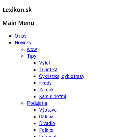
Lexikon.sk
Main Menu
O nás
Novinky
wow
Tipy
Výlet
Turistika
Cyklistika, cyklotrasy
Hrady
Zámok
Kam s deťmi
Podujatia
Výstava
Galéria
Divadlo
Folklór
Festival