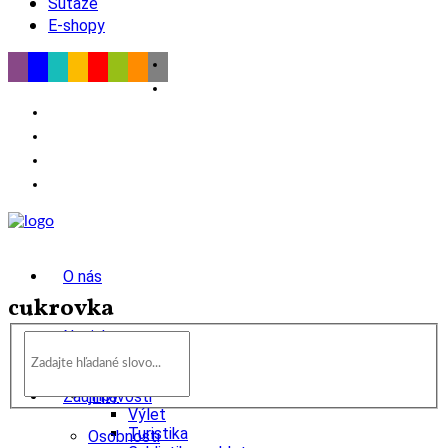
Súťaže
E-shopy
O nás
cukrovka
Novinky
wow
Tipy
Zaujímavosti
Výlet
Turistika
Osobnosti