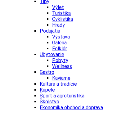
Tipy
Výlet
Turistika
Cyklistika
Hrady
Podujatia
Výstava
Galéria
Folklór
Ubytovanie
Pobyty
Wellness
Gastro
Kaviarne
Kultúra a tradície
Kúpele
Šport a agroturistika
Školstvo
Ekonomika obchod a doprava