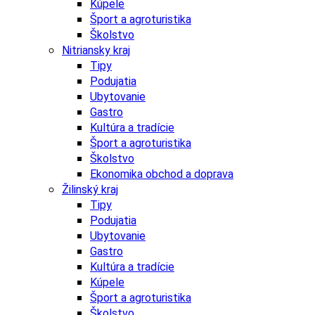
Kúpele
Šport a agroturistika
Školstvo
Nitriansky kraj
Tipy
Podujatia
Ubytovanie
Gastro
Kultúra a tradície
Šport a agroturistika
Školstvo
Ekonomika obchod a doprava
Žilinský kraj
Tipy
Podujatia
Ubytovanie
Gastro
Kultúra a tradície
Kúpele
Šport a agroturistika
Školstvo