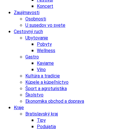
Koncert
Zaujímavosti
Osobnosti
U susedov vo svete
Cestovný ruch
Ubytovanie
Pobyty
Wellness
Gastro
Kaviarne
Víno
Kultúra a tradície
Kúpele a kúpeľníctvo
Šport a agroturistika
Školstvo
Ekonomika obchod a doprava
Kraje
Bratislavský kraj
Tipy
Podujatia