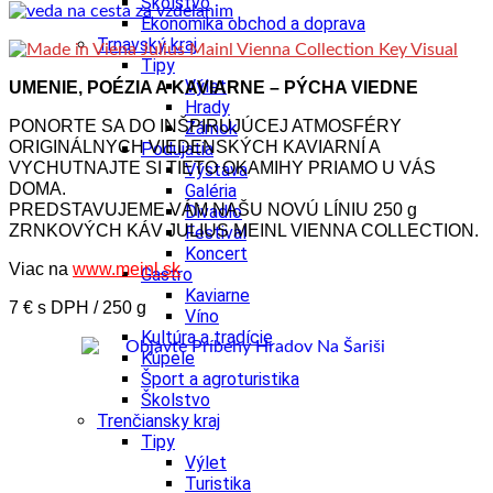
Školstvo
Ekonomika obchod a doprava
Trnavský kraj
Tipy
Výlet
UMENIE, POÉZIA A KAVIARNE – PÝCHA VIEDNE
Hrady
PONORTE SA DO INŠPIRUJÚCEJ ATMOSFÉRY
Zámok
ORIGINÁLNYCH VIEDENSKÝCH KAVIARNÍ A
Podujatia
VYCHUTNAJTE SI TIETO OKAMIHY PRIAMO U VÁS
Výstava
DOMA.
Galéria
PREDSTAVUJEME VÁM NAŠU NOVÚ LÍNIU 250 g
Divadlo
ZRNKOVÝCH KÁV JULIUS MEINL VIENNA COLLECTION.
Festival
Koncert
Viac na
www.meinl.sk
Gastro
Kaviarne
7 € s DPH / 250 g
Víno
Kultúra a tradície
Kúpele
Šport a agroturistika
Školstvo
Trenčiansky kraj
Tipy
Výlet
Turistika