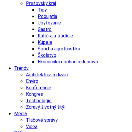
Prešovský kraj
Tipy
Podujatia
Ubytovanie
Gastro
Kultúra a tradície
Kúpele
Šport a agroturistika
Školstvo
Ekonomika obchod a doprava
Trendy
Architektúra a dizajn
Enviro
Konferencie
Kongres
Technológie
Zdravý životný štýl
Médiá
Tlačové správy
Videá