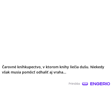
Čarovné kníhkupectvo, v ktorom knihy liečia dušu. Niekedy
však musia pomôcť odhaliť aj vraha...