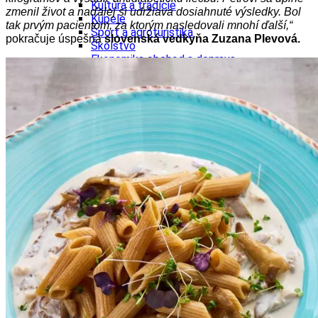
Kultúra a tradície
zmenil život a naďalej si udržiava dosiahnuté výsledky. Bol
Kúpele
tak prvým pacientom, za ktorým nasledovali mnohí ďalší,“
Šport a agroturistika
pokračuje úspešná
slovenská vedkyňa
Zuzana Plevová.
Školstvo
Ekonomika obchod a doprava
Banskobystrický kraj
Tipy
Výlet
Turistika
Cyklistika
Hrady
Podujatia
Výstava
Galéria
Festival
Folklór
Ubytovanie
Wellness
Gastro
Kaviarne
Kultúra a tradície
Kúpele
Šport a agroturistika
Školstvo