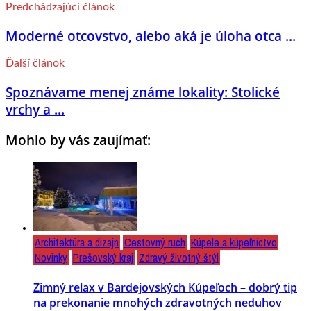
Predchádzajúci článok
Moderné otcovstvo, alebo aká je úloha otca ...
Ďalší článok
Spoznávame menej známe lokality: Stolické
vrchy a ...
Mohlo by vás zaujímať:
Architektúra a dizajn
Cestovný ruch
Kúpele a kúpeľníctvo
Novinky
Prešovský kraj
Zdravý životný štýl
Zimný relax v Bardejovských Kúpeľoch – dobrý tip
na prekonanie mnohých zdravotných neduhov