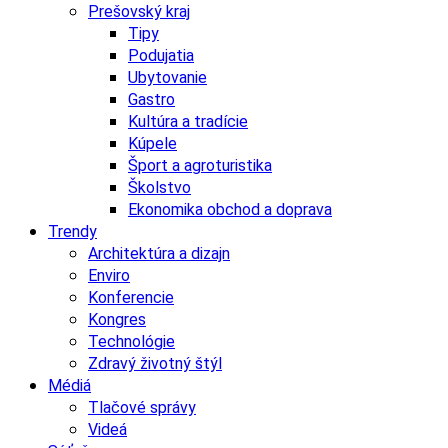
Prešovský kraj
Tipy
Podujatia
Ubytovanie
Gastro
Kultúra a tradície
Kúpele
Šport a agroturistika
Školstvo
Ekonomika obchod a doprava
Trendy
Architektúra a dizajn
Enviro
Konferencie
Kongres
Technológie
Zdravý životný štýl
Médiá
Tlačové správy
Videá