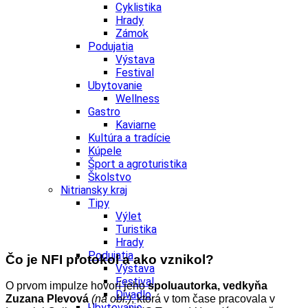
Cyklistika
Hrady
Zámok
Podujatia
Výstava
Festival
Ubytovanie
Wellness
Gastro
Kaviarne
Kultúra a tradície
Kúpele
Šport a agroturistika
Školstvo
Nitriansky kraj
Tipy
Výlet
Turistika
Hrady
Podujatia
Čo je NFI protokol a ako vznikol?
Výstava
Festival
O prvom impulze hovorí jeho
spoluautorka, vedkyňa
Divadlo
Zuzana Plevová
(na obr.)
, ktorá v tom čase pracovala v
Ubytovanie