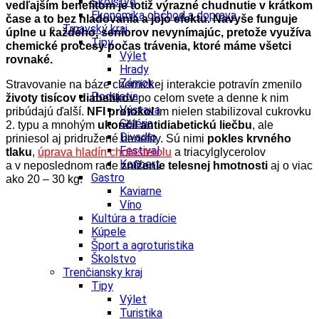
Školstvo
vedľajším benefitom je totiž výrazné chudnutie v krátkom
Ekonomika obchod a doprava
čase a to bez hladovania a jojo efektu.
Navyše funguje
Trnavský kraj
úplne u každého, seniorov nevynímajúc, pretože využíva
Tipy
chemické procesy počas trávenia, ktoré máme všetci
Výlet
rovnaké.
Hrady
Zámok
Stravovanie na báze chemickej interakcie potravín zmenilo
Podujatia
životy tisícov diabetikov
po celom svete a denne k nim
Výstava
pribúdajú ďalší.
NFI protokol
im nielen stabilizoval cukrovku
Galéria
2. typu a mnohým
ukončil antidiabetickú liečbu
, ale
Divadlo
priniesol aj pridružené benefity. Sú nimi
pokles krvného
Festival
tlaku
,
úprava hladín cholesterolu
a triacylglycerolov
Koncert
a v neposlednom rade
zníženie telesnej hmotnosti
aj o viac
Gastro
ako 20 –­ 30 kg.
Kaviarne
Víno
Kultúra a tradície
Kúpele
Šport a agroturistika
Školstvo
Trenčiansky kraj
Tipy
Výlet
Turistika