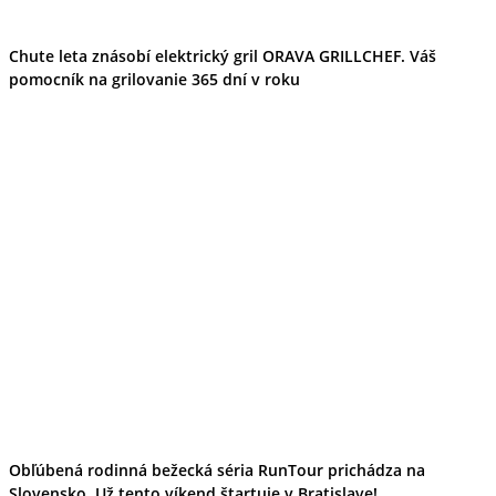
Chute leta znásobí elektrický gril ORAVA GRILLCHEF. Váš
pomocník na grilovanie 365 dní v roku
Obľúbená rodinná bežecká séria RunTour prichádza na
Slovensko. Už tento víkend štartuje v Bratislave!