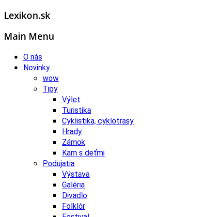
Lexikon.sk
Main Menu
O nás
Novinky
wow
Tipy
Výlet
Turistika
Cyklistika, cyklotrasy
Hrady
Zámok
Kam s deťmi
Podujatia
Výstava
Galéria
Divadlo
Folklór
Festival