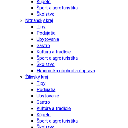
Kúpele
Šport a agroturistika
Školstvo
Nitriansky kraj
Tipy
Podujatia
Ubytovanie
Gastro
Kultúra a tradície
Šport a agroturistika
Školstvo
Ekonomika obchod a doprava
Žilinský kraj
Tipy
Podujatia
Ubytovanie
Gastro
Kultúra a tradície
Kúpele
Šport a agroturistika
Školstvo