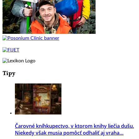
Tipy
Čarovné kníhkupectvo, v ktorom knihy liečia dušu.
Niekedy však musia pomôcť odhaliť aj vraha…