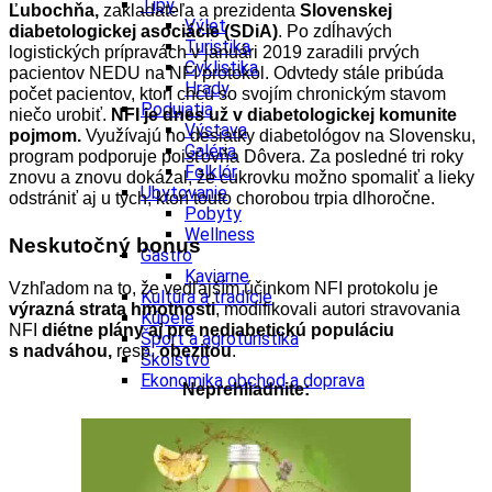
Tipy
Ľubochňa,
zakladateľa a prezidenta
Slovenskej
Výlet
diabetologickej asociácie (SDiA)
. Po zdĺhavých
Turistika
logistických prípravách v januári 2019 zaradili prvých
Cyklistika
pacientov NEDU na NFI protokol. Odvtedy stále pribúda
Hrady
počet pacientov, ktorí chcú so svojím chronickým stavom
Podujatia
niečo urobiť.
NFI je dnes už v diabetologickej komunite
Výstava
pojmom.
Využívajú ho desiatky diabetológov na Slovensku,
Galéria
program podporuje poisťovňa Dôvera. Za posledné tri roky
Folklór
znovu a znovu dokázal, že cukrovku možno spomaliť a lieky
Ubytovanie
odstrániť aj u tých, ktorí touto chorobou trpia dlhoročne.
Pobyty
Wellness
Neskutočný bonus
Gastro
Kaviarne
Vzhľadom na to, že vedľajším účinkom NFI protokolu je
Kultúra a tradície
výrazná strata hmotnosti
, modifikovali autori stravovania
Kúpele
NFI
diétne plány aj pre nediabetickú populáciu
Šport a agroturistika
s
nadváhou,
resp.
obezitou
.
Školstvo
Ekonomika obchod a doprava
Neprehliadnite: