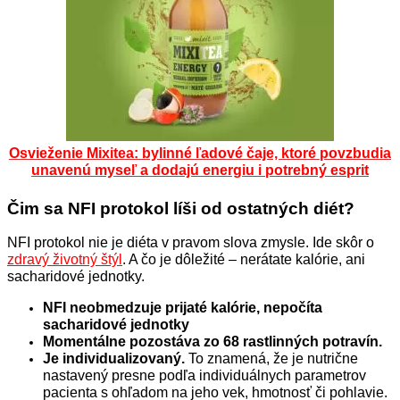
Osvieženie Mixitea: bylinné ľadové čaje, ktoré povzbudia
unavenú myseľ a dodajú energiu i potrebný esprit
Čim sa NFI protokol líši od ostatných diét?
NFI protokol nie je diéta v pravom slova zmysle. Ide skôr o
zdravý životný štýl
. A čo je dôležité – nerátate kalórie, ani
sacharidové jednotky.
NFI neobmedzuje prijaté kalórie, nepočíta
sacharidové jednotky
Momentálne pozostáva zo 68 rastlinných potravín.
Je individualizovaný.
To znamená, že je nutrične
nastavený presne podľa individuálnych parametrov
pacienta s ohľadom na jeho vek, hmotnosť či pohlavie.