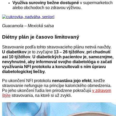
Využíva suroviny bežne dostupné
v supermarketoch
alebo obchodoch so zdravou výživou.
Guacamola – Mexická salsa
Diétny plán je časovo limitovaný
Stravovanie podľa tohto stravovacieho plánu netrvá navždy.
U diabetikov
je to zvyčajne
13 – 26 týždňov
,
pri chudnutí
asi 10 týždňov
.
U diabetických pacientov j
e, samozrejme,
nevyhnutné, aby informoval svojho diabetológa o začatí
využívania NFI protokolu a konzultovali s ním úpravu
diabetologickej liečby.
Po ukončení NFI protokolu
nenastáva jojo efekt
, keďže
stravovanie nefunguje na princípe kalorického obmedzenia.
Po jeho ukončení ľudia len prirodzene pokračujú
v zdravom
štýle
stravovania, na ktoré si už zvykli.