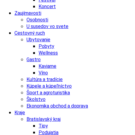
Koncert
Zaujímavosti
Osobnosti
U susedov vo svete
Cestovný ruch
Ubytovanie
Pobyty
Wellness
Gastro
Kaviarne
Víno
Kultúra a tradície
Kúpele a kúpeľníctvo
Šport a agroturistika
Školstvo
Ekonomika obchod a doprava
Kraje
Bratislavský kraj
Tipy
Podujatia