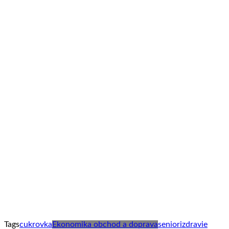
Tags
cukrovka
Ekonomika obchod a doprava
seniori
zdravie