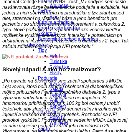
Imperial College London NHS Trust:
„V Londýne som často
Wellness
navštevovala rôzne gastronomické podujatia a exhibície. Na
Gastro
jednej z nich som narazila na prednášku o tzv. plant based
Víno
diet, stravovaní na rastlinnej báze a jeho benefitoch pre
Kultúra a tradície
pacientov so srdcovo-cievnymi ochoreniami a cukrovkou 2.
Šport a agroturistika
typu. Nové poznatky nás s partnerom ako vedcov viedli k
Školstvo
myšlienke využitia chemických interakcií v potravinách pri
Ekonomika obchod a doprava
odstraňovaní inzulínovej rezistencie u diabetikov 2. typu. Tak
Žilinský kraj
začala zdĺhavá cesta vývoja NFI protokolu.“
Tipy
Výlet
Turistika
Cyklistika
Skvelý nápad! A ako ho zrealizovať?
Hrady
Podujatia
„Po návrate na Slovensko sme začali spoluprácu s MUDr.
Výstava
Lejavovou, ktorá bola zhodou okolností aj diabetologičkou
Galéria
môjho príbuzného Petra, dlhoročného diabetika 2. typu s
Festival
výraznou nadváhou a začínajúcou neuropatiou. S
Folklór
hmotnosťou približujúcou sa k 100 kg bol ochotný urobiť
Koncert
čokoľvek, aby zlepšil svoj stav dennej rutiny inzulínových
Ubytovanie
injekcií a veľkého množstva tabletiek. Rozhodol sa NFI
Pobyty
protokol vyskúšať. Pod lekárskym vedením MUDr. Lejavovej
Wellness
sa nám úspešne podarilo znížiť jeho hmotnosť o 29
Gastro
kilogramov a vysadiť antidiabetickú liečbu. Petrovi sa úplne