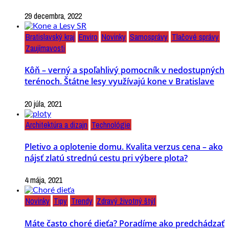
29 decembra, 2022
Bratislavský kraj
Enviro
Novinky
Samosprávy
Tlačové správy
Zaujímavosti
Kôň – verný a spoľahlivý pomocník v nedostupných
terénoch. Štátne lesy využívajú kone v Bratislave
20 júla, 2021
Architektúra a dizajn
Technológie
Pletivo a oplotenie domu. Kvalita verzus cena – ako
nájsť zlatú strednú cestu pri výbere plota?
4 mája, 2021
Novinky
Tipy
Trendy
Zdravý životný štýl
Máte často choré dieťa? Poradíme ako predchádzať