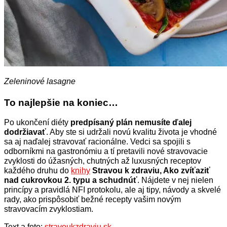
Zeleninové lasagne
To najlepšie na koniec…
Po ukončení diéty
predpísaný plán nemusíte ďalej
dodržiavať
. Aby ste si udržali novú kvalitu života je vhodné
sa aj naďalej stravovať racionálne. Vedci sa spojili s
odborníkmi na gastronómiu a tí pretavili nové stravovacie
zvyklosti do úžasných, chutných až luxusných receptov
každého druhu do
knihy
Stravou k zdraviu, Ako zvíťaziť
nad cukrovkou 2. typu a schudnúť
. Nájdete v nej nielen
princípy a pravidlá NFI protokolu, ale aj tipy, návody a skvelé
rady, ako prispôsobiť bežné recepty vašim novým
stravovacím zvyklostiam.
Text a foto:
stravoukzdraviu.sk