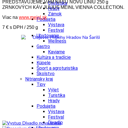
PREDSTAVUJEME VÁM NAŠU NOVÚ LÍNIU 250 g
Cyklistika
ZRNKOVÝCH KÁV JULIUS MEINL VIENNA COLLECTION.
Hrady
Zámok
Viac na
www.meinl.sk
Podujatia
Výstava
7 € s DPH / 250 g
Festival
Ubytovanie
Wellness
Gastro
Kaviarne
Kultúra a tradície
Kúpele
Šport a agroturistika
Školstvo
Nitriansky kraj
Tipy
Výlet
Turistika
Hrady
Podujatia
Výstava
Festival
Divadlo
Ubytovanie