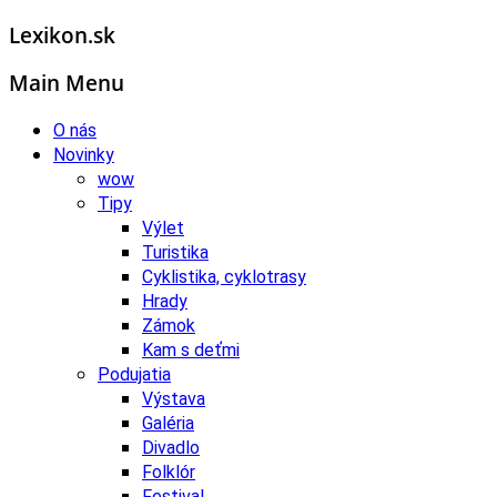
Lexikon.sk
Main Menu
O nás
Novinky
wow
Tipy
Výlet
Turistika
Cyklistika, cyklotrasy
Hrady
Zámok
Kam s deťmi
Podujatia
Výstava
Galéria
Divadlo
Folklór
Festival