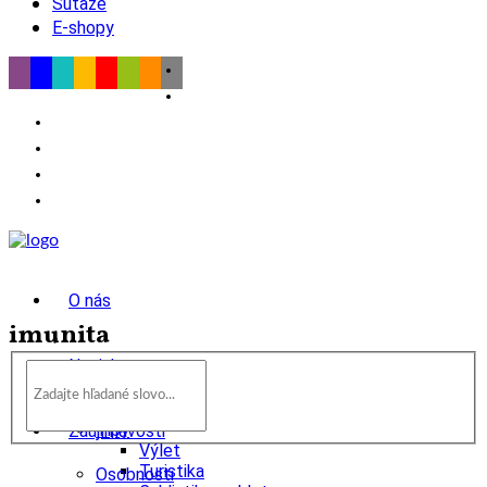
Súťaže
E-shopy
O nás
imunita
Novinky
wow
Tipy
Zaujímavosti
Výlet
Turistika
Osobnosti