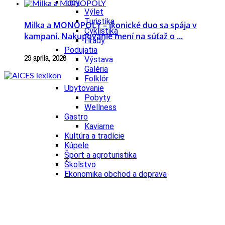
Tipy
Výlet
Turistika
Milka a MONOPOLY – ikonické duo sa spája v
Cyklistika
kampani. Nakupovanie mení na súťaž o ...
Hrady
Podujatia
29 apríla, 2026
Výstava
Galéria
Folklór
Ubytovanie
Pobyty
Wellness
Gastro
Kaviarne
Kultúra a tradície
Kúpele
Šport a agroturistika
Školstvo
Ekonomika obchod a doprava