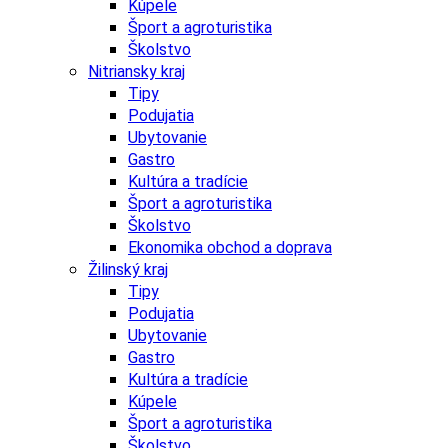
Kúpele
Šport a agroturistika
Školstvo
Nitriansky kraj
Tipy
Podujatia
Ubytovanie
Gastro
Kultúra a tradície
Šport a agroturistika
Školstvo
Ekonomika obchod a doprava
Žilinský kraj
Tipy
Podujatia
Ubytovanie
Gastro
Kultúra a tradície
Kúpele
Šport a agroturistika
Školstvo