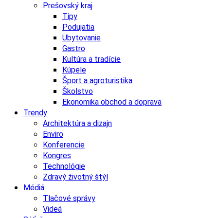
Prešovský kraj
Tipy
Podujatia
Ubytovanie
Gastro
Kultúra a tradície
Kúpele
Šport a agroturistika
Školstvo
Ekonomika obchod a doprava
Trendy
Architektúra a dizajn
Enviro
Konferencie
Kongres
Technológie
Zdravý životný štýl
Médiá
Tlačové správy
Videá