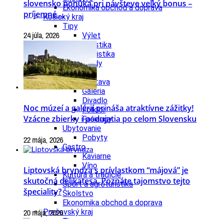
slovensko ponúka pri návšteve veľký bonus –
Ekonomika obchod a doprava
príjemné ...
Košický kraj
Tipy
24 júla, 2026
Výlet
Turistika
Cyklistika
Hrady
Podujatia
Výstava
Galéria
Divadlo
Noc múzeí a galérií prináša atraktívne zážitky!
Folklór
Vzácne zbierky i podujatia po celom Slovensku
Fašiangy
Ubytovanie
Pobyty
22 mája, 2026
Gastro
Kaviarne
Víno
Liptovská bryndza s prívlastkom “májová” je
Kultúra a tradície
skutočná delikatesa. Poznáte tajomstvo tejto
Šport a agroturistika
špeciality?
Školstvo
Ekonomika obchod a doprava
Prešovský kraj
20 mája, 2026