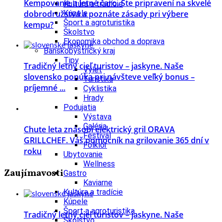
Kempovanie a letné čaro. Ste pripravení na skvelé
Kultúra a tradície
dobrodružstvá a poznáte zásady pri výbere
Kúpele
Šport a agroturistika
kempu?
Školstvo
Ekonomika obchod a doprava
Banskobystrický kraj
Tipy
Tradičný letný cieľ turistov – jaskyne. Naše
Výlet
slovensko ponúka pri návšteve veľký bonus –
Turistika
príjemné ...
Cyklistika
Hrady
Podujatia
Výstava
Galéria
Chute leta znásobí elektrický gril ORAVA
Festival
GRILLCHEF. Váš pomocník na grilovanie 365 dní v
Folklór
roku
Ubytovanie
Wellness
Zaujímavosti
Gastro
Kaviarne
Kultúra a tradície
Kúpele
Šport a agroturistika
Tradičný letný cieľ turistov – jaskyne. Naše
Školstvo