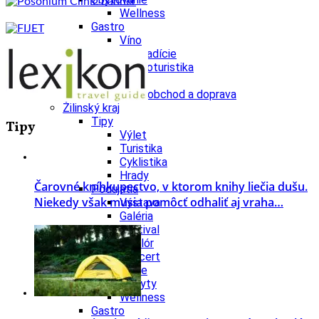
Wellness
Gastro
Víno
Kultúra a tradície
Šport a agroturistika
Školstvo
Ekonomika obchod a doprava
Žilinský kraj
Tipy
Tipy
Výlet
Turistika
Cyklistika
Hrady
Čarovné kníhkupectvo, v ktorom knihy liečia dušu.
Podujatia
Niekedy však musia pomôcť odhaliť aj vraha…
Výstava
Galéria
Festival
Folklór
Koncert
Ubytovanie
Pobyty
Wellness
Gastro