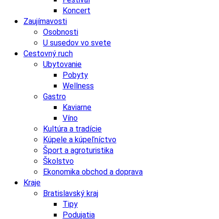
Koncert
Zaujímavosti
Osobnosti
U susedov vo svete
Cestovný ruch
Ubytovanie
Pobyty
Wellness
Gastro
Kaviarne
Víno
Kultúra a tradície
Kúpele a kúpeľníctvo
Šport a agroturistika
Školstvo
Ekonomika obchod a doprava
Kraje
Bratislavský kraj
Tipy
Podujatia