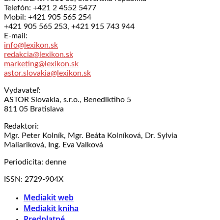
Telefón: +421 2 4552 5477
Mobil: +421 905 565 254
+421 905 565 253, +421 915 743 944
E-mail:
info@lexikon.sk
redakcia@lexikon.sk
marketing@lexikon.sk
astor.slovakia@lexikon.sk
Vydavateľ:
ASTOR Slovakia, s.r.o., Benediktiho 5
811 05 Bratislava
Redaktori:
Mgr. Peter Kolník, Mgr. Beáta Kolníková, Dr. Sylvia
Maliariková, Ing. Eva Valková
Periodicita: denne
ISSN: 2729-904X
Mediakit web
Mediakit kniha
Predplatné