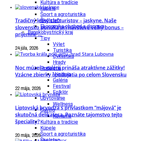
Kultúra a tradície
Kúpele
Šport a agroturistika
Tradičný letný cieľ turistov – jaskyne. Naše
Školstvo
Ekonomika obchod a doprava
slovensko ponúka pri návšteve veľký bonus –
Banskobystrický kraj
príjemné ...
Tipy
Výlet
24 júla, 2026
Turistika
Cyklistika
Hrady
Noc múzeí a galérií prináša atraktívne zážitky!
Podujatia
Vzácne zbierky i podujatia po celom Slovensku
Výstava
Galéria
Festival
22 mája, 2026
Folklór
Ubytovanie
Wellness
Liptovská bryndza s prívlastkom “májová” je
Gastro
skutočná delikatesa. Poznáte tajomstvo tejto
Kaviarne
špeciality?
Kultúra a tradície
Kúpele
Šport a agroturistika
20 mája, 2026
Školstvo