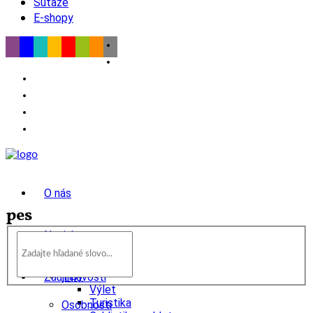
Súťaže
E-shopy
O nás
pes
Novinky
wow
Tipy
Zaujímavosti
Výlet
Turistika
Osobnosti