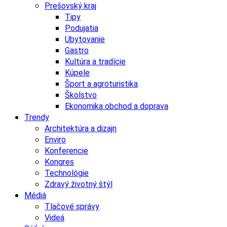
Prešovský kraj
Tipy
Podujatia
Ubytovanie
Gastro
Kultúra a tradície
Kúpele
Šport a agroturistika
Školstvo
Ekonomika obchod a doprava
Trendy
Architektúra a dizajn
Enviro
Konferencie
Kongres
Technológie
Zdravý životný štýl
Médiá
Tlačové správy
Videá