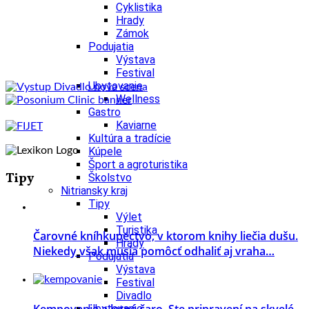
Cyklistika
Hrady
Zámok
Podujatia
Výstava
Festival
Ubytovanie
Wellness
Gastro
Kaviarne
Kultúra a tradície
Kúpele
Šport a agroturistika
Tipy
Školstvo
Nitriansky kraj
Tipy
Výlet
Turistika
Čarovné kníhkupectvo, v ktorom knihy liečia dušu.
Hrady
Niekedy však musia pomôcť odhaliť aj vraha…
Podujatia
Výstava
Festival
Divadlo
Kempovanie a letné čaro. Ste pripravení na skvelé
Ubytovanie