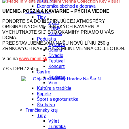
Školstvo
Ekonomika obchod a doprava
UMENIE, POÉZIA A KAVIARNE – PÝCHA VIEDNE
Trnavský kraj
Tipy
PONORTE SA DO INŠPIRUJÚCEJ ATMOSFÉRY
Výlet
ORIGINÁLNYCH VIEDENSKÝCH KAVIARNÍ A
Hrady
VYCHUTNAJTE SI TIETO OKAMIHY PRIAMO U VÁS
Zámok
DOMA.
Podujatia
PREDSTAVUJEME VÁM NAŠU NOVÚ LÍNIU 250 g
Výstava
ZRNKOVÝCH KÁV JULIUS MEINL VIENNA COLLECTION.
Galéria
Divadlo
Viac na
www.meinl.sk
Festival
Koncert
7 € s DPH / 250 g
Gastro
Kaviarne
Víno
Kultúra a tradície
Kúpele
Šport a agroturistika
Školstvo
Trenčiansky kraj
Tipy
Výlet
Turistika