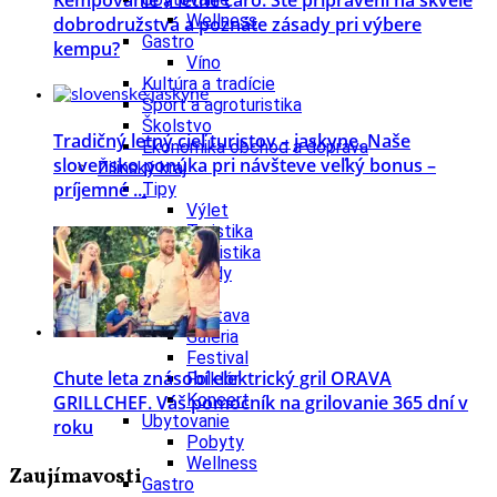
Wellness
dobrodružstvá a poznáte zásady pri výbere
Gastro
kempu?
Víno
Kultúra a tradície
Šport a agroturistika
Školstvo
Tradičný letný cieľ turistov – jaskyne. Naše
Ekonomika obchod a doprava
slovensko ponúka pri návšteve veľký bonus –
Žilinský kraj
príjemné ...
Tipy
Výlet
Turistika
Cyklistika
Hrady
Podujatia
Výstava
Galéria
Festival
Chute leta znásobí elektrický gril ORAVA
Folklór
Koncert
GRILLCHEF. Váš pomocník na grilovanie 365 dní v
Ubytovanie
roku
Pobyty
Wellness
Zaujímavosti
Gastro