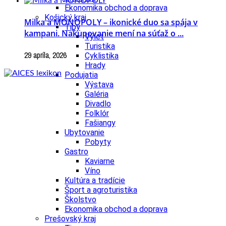
Ekonomika obchod a doprava
Košický kraj
Milka a MONOPOLY – ikonické duo sa spája v
Tipy
kampani. Nakupovanie mení na súťaž o ...
Výlet
Turistika
29 apríla, 2026
Cyklistika
Hrady
Podujatia
Výstava
Galéria
Divadlo
Folklór
Fašiangy
Ubytovanie
Pobyty
Gastro
Kaviarne
Víno
Kultúra a tradície
Šport a agroturistika
Školstvo
Ekonomika obchod a doprava
Prešovský kraj