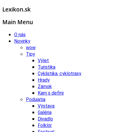
Lexikon.sk
Main Menu
O nás
Novinky
wow
Tipy
Výlet
Turistika
Cyklistika, cyklotrasy
Hrady
Zámok
Kam s deťmi
Podujatia
Výstava
Galéria
Divadlo
Folklór
Festival