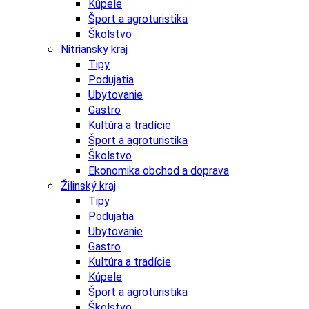
Kúpele
Šport a agroturistika
Školstvo
Nitriansky kraj
Tipy
Podujatia
Ubytovanie
Gastro
Kultúra a tradície
Šport a agroturistika
Školstvo
Ekonomika obchod a doprava
Žilinský kraj
Tipy
Podujatia
Ubytovanie
Gastro
Kultúra a tradície
Kúpele
Šport a agroturistika
Školstvo