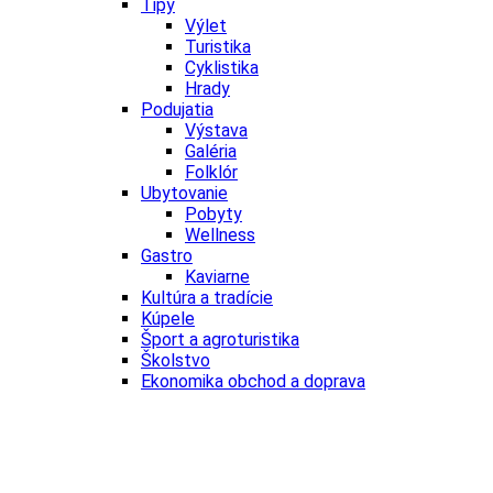
Tipy
Výlet
Turistika
Cyklistika
Hrady
Podujatia
Výstava
Galéria
Folklór
Ubytovanie
Pobyty
Wellness
Gastro
Kaviarne
Kultúra a tradície
Kúpele
Šport a agroturistika
Školstvo
Ekonomika obchod a doprava