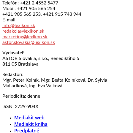
Telefón: +421 2 4552 5477
Mobil: +421 905 565 254
+421 905 565 253, +421 915 743 944
E-mail:
info@lexikon.sk
redakcia@lexikon.sk
marketing@lexikon.sk
astor.slovakia@lexikon.sk
Vydavateľ:
ASTOR Slovakia, s.r.o., Benediktiho 5
811 05 Bratislava
Redaktori:
Mgr. Peter Kolník, Mgr. Beáta Kolníková, Dr. Sylvia
Maliariková, Ing. Eva Valková
Periodicita: denne
ISSN: 2729-904X
Mediakit web
Mediakit kniha
Predplatné