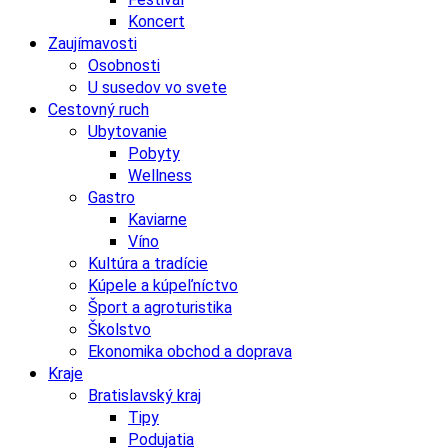
Koncert
Zaujímavosti
Osobnosti
U susedov vo svete
Cestovný ruch
Ubytovanie
Pobyty
Wellness
Gastro
Kaviarne
Víno
Kultúra a tradície
Kúpele a kúpeľníctvo
Šport a agroturistika
Školstvo
Ekonomika obchod a doprava
Kraje
Bratislavský kraj
Tipy
Podujatia