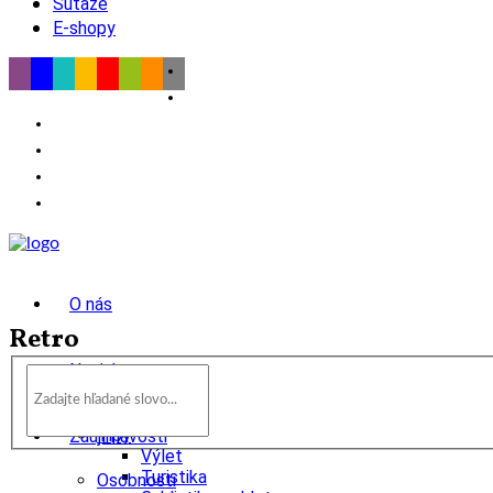
Súťaže
E-shopy
O nás
Retro
Novinky
wow
Tipy
Zaujímavosti
Výlet
Turistika
Osobnosti