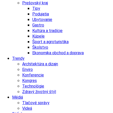
Prešovský kraj
Tipy
Podujatia
Ubytovanie
Gastro
Kultúra a tradície
Kúpele
Šport a agroturistika
Školstvo
Ekonomika obchod a doprava
Trendy
Architektúra a dizajn
Enviro
Konferencie
Kongres
Technológie
Zdravý životný štýl
Médiá
Tlačové správy
Videá