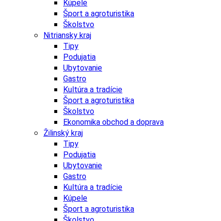
Kúpele
Šport a agroturistika
Školstvo
Nitriansky kraj
Tipy
Podujatia
Ubytovanie
Gastro
Kultúra a tradície
Šport a agroturistika
Školstvo
Ekonomika obchod a doprava
Žilinský kraj
Tipy
Podujatia
Ubytovanie
Gastro
Kultúra a tradície
Kúpele
Šport a agroturistika
Školstvo