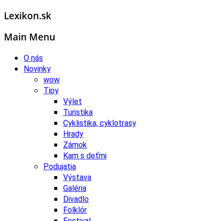
Lexikon.sk
Main Menu
O nás
Novinky
wow
Tipy
Výlet
Turistika
Cyklistika, cyklotrasy
Hrady
Zámok
Kam s deťmi
Podujatia
Výstava
Galéria
Divadlo
Folklór
Festival