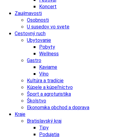
Koncert
Zaujímavosti
Osobnosti
U susedov vo svete
Cestovný ruch
Ubytovanie
Pobyty
Wellness
Gastro
Kaviarne
Víno
Kultúra a tradície
Kúpele a kúpeľníctvo
Šport a agroturistika
Školstvo
Ekonomika obchod a doprava
Kraje
Bratislavský kraj
Tipy
Podujatia