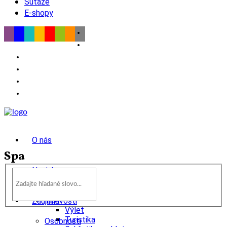
Súťaže
E-shopy
O nás
Spa
Novinky
wow
Tipy
Zaujímavosti
Výlet
Turistika
Osobnosti