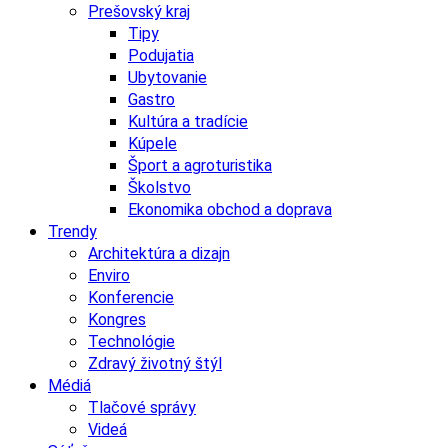
Prešovský kraj
Tipy
Podujatia
Ubytovanie
Gastro
Kultúra a tradície
Kúpele
Šport a agroturistika
Školstvo
Ekonomika obchod a doprava
Trendy
Architektúra a dizajn
Enviro
Konferencie
Kongres
Technológie
Zdravý životný štýl
Médiá
Tlačové správy
Videá