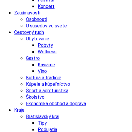
Koncert
Zaujímavosti
Osobnosti
U susedov vo svete
Cestovný ruch
Ubytovanie
Pobyty
Wellness
Gastro
Kaviarne
Víno
Kultúra a tradície
Kúpele a kúpeľníctvo
Šport a agroturistika
Školstvo
Ekonomika obchod a doprava
Kraje
Bratislavský kraj
Tipy
Podujatia