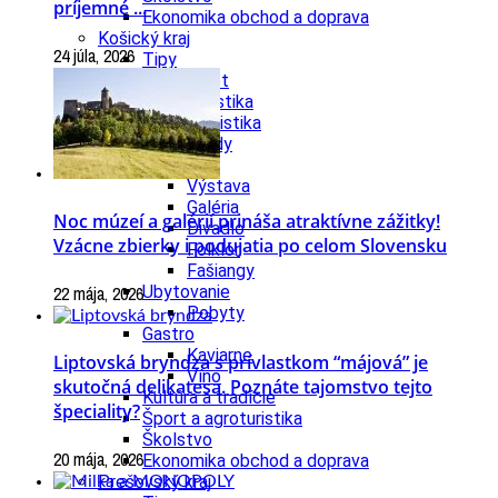
príjemné ...
Ekonomika obchod a doprava
Košický kraj
24 júla, 2026
Tipy
Výlet
Turistika
Cyklistika
Hrady
Podujatia
Výstava
Galéria
Noc múzeí a galérií prináša atraktívne zážitky!
Divadlo
Vzácne zbierky i podujatia po celom Slovensku
Folklór
Fašiangy
22 mája, 2026
Ubytovanie
Pobyty
Gastro
Kaviarne
Liptovská bryndza s prívlastkom “májová” je
Víno
skutočná delikatesa. Poznáte tajomstvo tejto
Kultúra a tradície
špeciality?
Šport a agroturistika
Školstvo
20 mája, 2026
Ekonomika obchod a doprava
Prešovský kraj