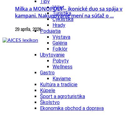
Tipy
Výlet
Milka a MONOPOLY – ikonické duo sa spája v
Turistika
kampani. Nakupovanie mení na súťaž o ...
Cyklistika
Hrady
29 apríla, 2026
Podujatia
Výstava
Galéria
Folklór
Ubytovanie
Pobyty
Wellness
Gastro
Kaviarne
Kultúra a tradície
Kúpele
Šport a agroturistika
Školstvo
Ekonomika obchod a doprava