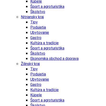
Kúpele
Šport a agroturistika
Školstvo
Nitriansky kraj
Tipy
Podujatia
Ubytovanie
Gastro
Kultúra a tradície
Šport a agroturistika
Školstvo
Ekonomika obchod a doprava
Žilinský kraj
Tipy
Podujatia
Ubytovanie
Gastro
Kultúra a tradície
Kúpele
Šport a agroturistika
Školstvo