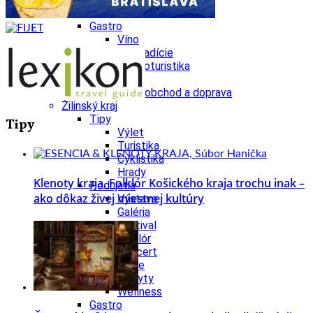
Wellness
Gastro
Víno
Kultúra a tradície
Šport a agroturistika
Školstvo
Ekonomika obchod a doprava
Žilinský kraj
Tipy
Tipy
Výlet
Turistika
Cyklistika
Hrady
Klenoty kraja. Folklór Košického kraja trochu inak –
Podujatia
ako dôkaz živej miestnej kultúry
Výstava
Galéria
Festival
Folklór
Koncert
Ubytovanie
Pobyty
Wellness
Gastro