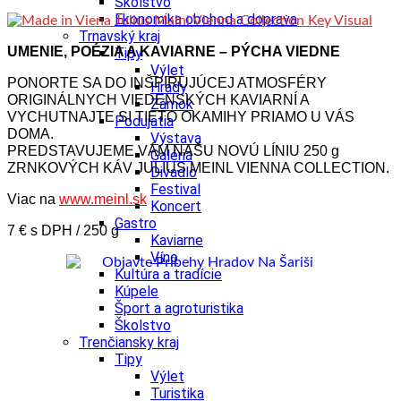
Školstvo
Ekonomika obchod a doprava
Trnavský kraj
UMENIE, POÉZIA A KAVIARNE – PÝCHA VIEDNE
Tipy
Výlet
PONORTE SA DO INŠPIRUJÚCEJ ATMOSFÉRY
Hrady
ORIGINÁLNYCH VIEDENSKÝCH KAVIARNÍ A
Zámok
VYCHUTNAJTE SI TIETO OKAMIHY PRIAMO U VÁS
Podujatia
DOMA.
Výstava
PREDSTAVUJEME VÁM NAŠU NOVÚ LÍNIU 250 g
Galéria
ZRNKOVÝCH KÁV JULIUS MEINL VIENNA COLLECTION.
Divadlo
Festival
Viac na
www.meinl.sk
Koncert
Gastro
7 € s DPH / 250 g
Kaviarne
Víno
Kultúra a tradície
Kúpele
Šport a agroturistika
Školstvo
Trenčiansky kraj
Tipy
Výlet
Turistika