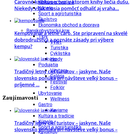
Čarovné kníhkupectvo, v ktorom knihy liečia dušu.
Kultúra a tradície
Niekedy však musia pomôcť odhaliť aj vraha…
Kúpele
Šport a agroturistika
Školstvo
Ekonomika obchod a doprava
Banskobystrický kraj
Kempovanie a letné čaro. Ste pripravení na skvelé
Tipy
dobrodružstvá a poznáte zásady pri výbere
Výlet
kempu?
Turistika
Cyklistika
Hrady
Podujatia
Výstava
Tradičný letný cieľ turistov – jaskyne. Naše
Galéria
slovensko ponúka pri návšteve veľký bonus –
Festival
príjemné ...
Folklór
Ubytovanie
Zaujímavosti
Wellness
Gastro
Kaviarne
Kultúra a tradície
Kúpele
Tradičný letný cieľ turistov – jaskyne. Naše
Šport a agroturistika
slovensko ponúka pri návšteve veľký bonus –
Školstvo