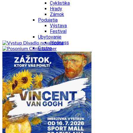
Cyklistika
Hrady
Zámok
Podujatia
Výstava
Festival
Ubytovanie
Wellness
Gastro
Kaviarne
Kultúra a tradície
Kúpele
Šport a agroturistika
Školstvo
Nitriansky kraj
Tipy
Výlet
Turistika
Hrady
Podujatia
Výstava
Festival
Divadlo
Ubytovanie