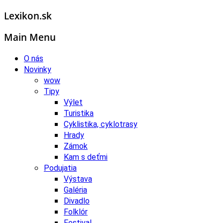
Lexikon.sk
Main Menu
O nás
Novinky
wow
Tipy
Výlet
Turistika
Cyklistika, cyklotrasy
Hrady
Zámok
Kam s deťmi
Podujatia
Výstava
Galéria
Divadlo
Folklór
Festival