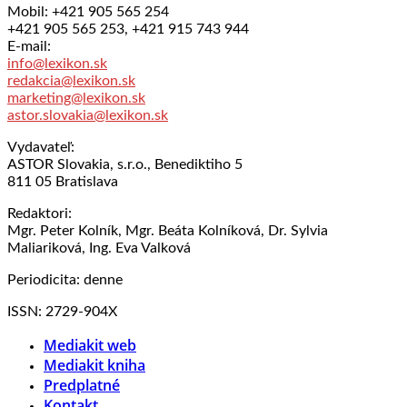
Mobil: +421 905 565 254
+421 905 565 253, +421 915 743 944
E-mail:
info@lexikon.sk
redakcia@lexikon.sk
marketing@lexikon.sk
astor.slovakia@lexikon.sk
Vydavateľ:
ASTOR Slovakia, s.r.o., Benediktiho 5
811 05 Bratislava
Redaktori:
Mgr. Peter Kolník, Mgr. Beáta Kolníková, Dr. Sylvia
Maliariková, Ing. Eva Valková
Periodicita: denne
ISSN: 2729-904X
Mediakit web
Mediakit kniha
Predplatné
Kontakt