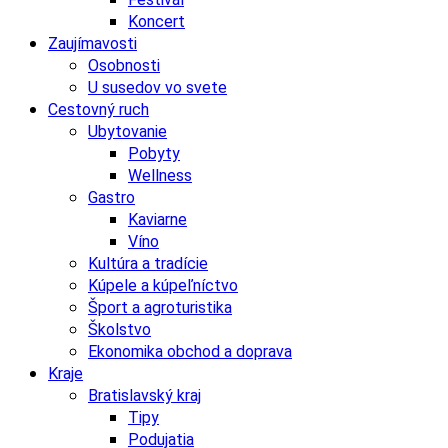
Koncert
Zaujímavosti
Osobnosti
U susedov vo svete
Cestovný ruch
Ubytovanie
Pobyty
Wellness
Gastro
Kaviarne
Víno
Kultúra a tradície
Kúpele a kúpeľníctvo
Šport a agroturistika
Školstvo
Ekonomika obchod a doprava
Kraje
Bratislavský kraj
Tipy
Podujatia