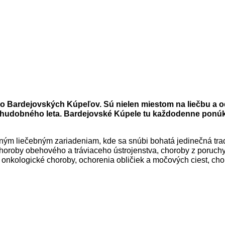
o Bardejovských Kúpeľov. Sú nielen miestom na liečbu a odd
 hudobného leta. Bardejovské Kúpele tu každodenne ponúka
ným liečebným zariadeniam, kde sa snúbi bohatá jedinečná tra
choroby obehového a tráviaceho ústrojenstva, choroby z poruchy
, onkologické choroby, ochorenia obličiek a močových ciest, ch