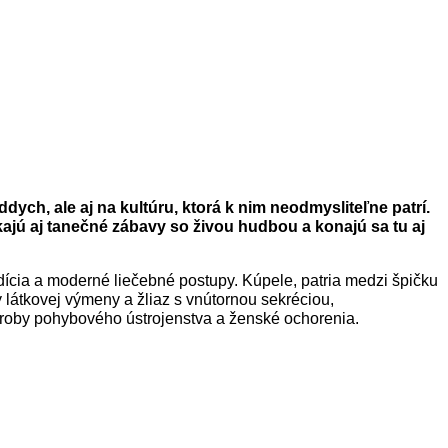
ych, ale aj na kultúru, ktorá k nim neodmysliteľne patrí.
jú aj tanečné zábavy so živou hudbou a konajú sa tu aj
dícia a moderné liečebné postupy.
Kúpele,
patria medzi špičku
 látkovej výmeny a žliaz s vnútornou sekréciou,
oroby pohybového ústrojenstva a ženské ochorenia.