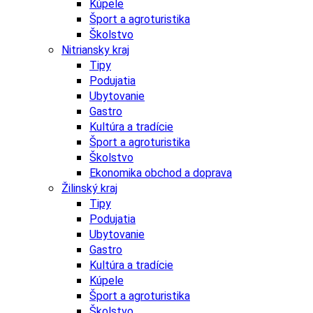
Kúpele
Šport a agroturistika
Školstvo
Nitriansky kraj
Tipy
Podujatia
Ubytovanie
Gastro
Kultúra a tradície
Šport a agroturistika
Školstvo
Ekonomika obchod a doprava
Žilinský kraj
Tipy
Podujatia
Ubytovanie
Gastro
Kultúra a tradície
Kúpele
Šport a agroturistika
Školstvo