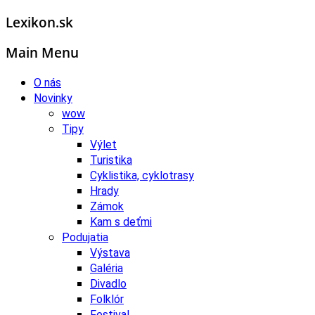
Lexikon.sk
Main Menu
O nás
Novinky
wow
Tipy
Výlet
Turistika
Cyklistika, cyklotrasy
Hrady
Zámok
Kam s deťmi
Podujatia
Výstava
Galéria
Divadlo
Folklór
Festival