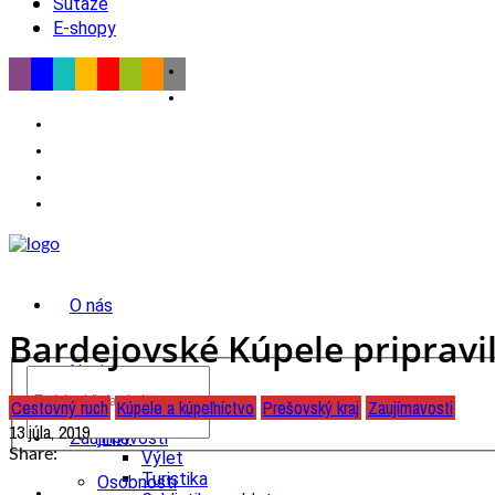
Súťaže
E-shopy
O nás
Bardejovské Kúpele pripravil
Novinky
Cestovný ruch
Kúpele a kúpeľníctvo
Prešovský kraj
Zaujímavosti
wow
13 júla, 2019
Tipy
Zaujímavosti
Share:
Výlet
Turistika
Osobnosti