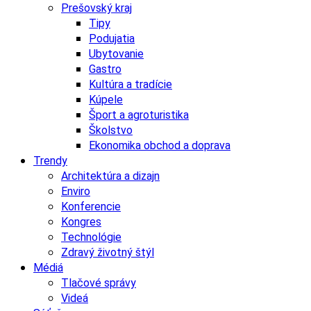
Prešovský kraj
Tipy
Podujatia
Ubytovanie
Gastro
Kultúra a tradície
Kúpele
Šport a agroturistika
Školstvo
Ekonomika obchod a doprava
Trendy
Architektúra a dizajn
Enviro
Konferencie
Kongres
Technológie
Zdravý životný štýl
Médiá
Tlačové správy
Videá