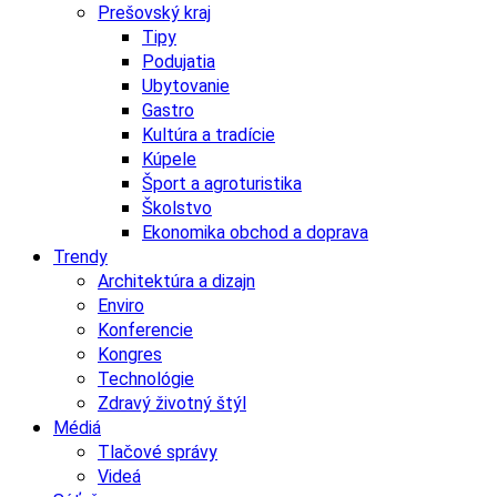
Prešovský kraj
Tipy
Podujatia
Ubytovanie
Gastro
Kultúra a tradície
Kúpele
Šport a agroturistika
Školstvo
Ekonomika obchod a doprava
Trendy
Architektúra a dizajn
Enviro
Konferencie
Kongres
Technológie
Zdravý životný štýl
Médiá
Tlačové správy
Videá