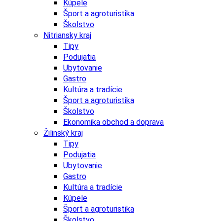
Kúpele
Šport a agroturistika
Školstvo
Nitriansky kraj
Tipy
Podujatia
Ubytovanie
Gastro
Kultúra a tradície
Šport a agroturistika
Školstvo
Ekonomika obchod a doprava
Žilinský kraj
Tipy
Podujatia
Ubytovanie
Gastro
Kultúra a tradície
Kúpele
Šport a agroturistika
Školstvo