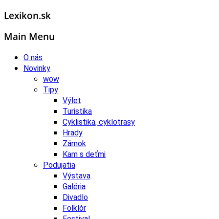
Lexikon.sk
Main Menu
O nás
Novinky
wow
Tipy
Výlet
Turistika
Cyklistika, cyklotrasy
Hrady
Zámok
Kam s deťmi
Podujatia
Výstava
Galéria
Divadlo
Folklór
Festival