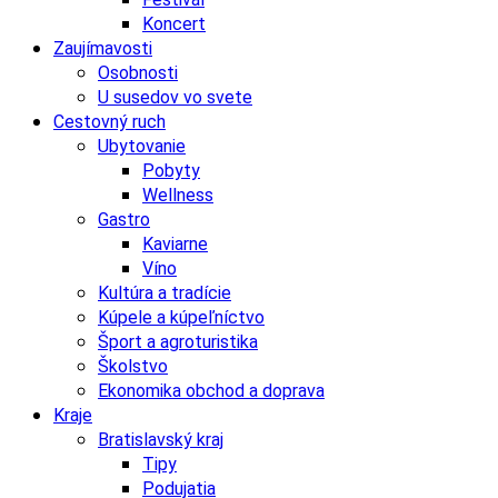
Koncert
Zaujímavosti
Osobnosti
U susedov vo svete
Cestovný ruch
Ubytovanie
Pobyty
Wellness
Gastro
Kaviarne
Víno
Kultúra a tradície
Kúpele a kúpeľníctvo
Šport a agroturistika
Školstvo
Ekonomika obchod a doprava
Kraje
Bratislavský kraj
Tipy
Podujatia