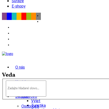
Súťaže
E-shopy
O nás
Veda
Novinky
wow
Tipy
Zaujímavosti
Výlet
Turistika
Osobnosti