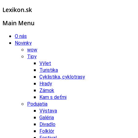
Lexikon.sk
Main Menu
O nás
Novinky
wow
Tipy
Výlet
Turistika
Cyklistika, cyklotrasy
Hrady
Zámok
Kam s deťmi
Podujatia
Výstava
Galéria
Divadlo
Folklór
Festival