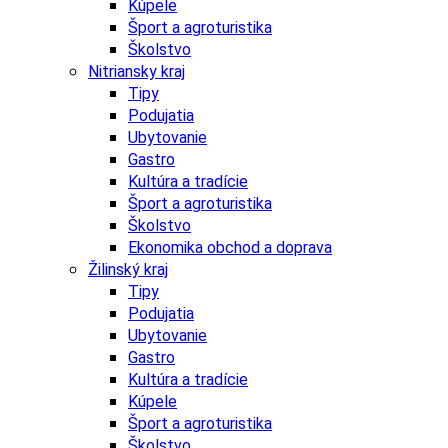
Kúpele
Šport a agroturistika
Školstvo
Nitriansky kraj
Tipy
Podujatia
Ubytovanie
Gastro
Kultúra a tradície
Šport a agroturistika
Školstvo
Ekonomika obchod a doprava
Žilinský kraj
Tipy
Podujatia
Ubytovanie
Gastro
Kultúra a tradície
Kúpele
Šport a agroturistika
Školstvo