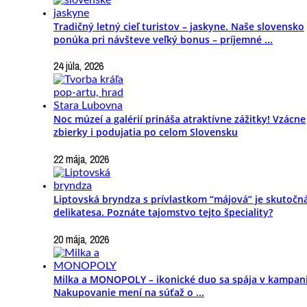
Tradičný letný cieľ turistov – jaskyne. Naše slovensko
ponúka pri návšteve veľký bonus – príjemné ...
24 júla, 2026
Noc múzeí a galérií prináša atraktívne zážitky! Vzácne
zbierky i podujatia po celom Slovensku
22 mája, 2026
Liptovská bryndza s prívlastkom “májová” je skutočn
delikatesa. Poznáte tajomstvo tejto špeciality?
20 mája, 2026
Milka a MONOPOLY – ikonické duo sa spája v kampani
Nakupovanie mení na súťaž o ...