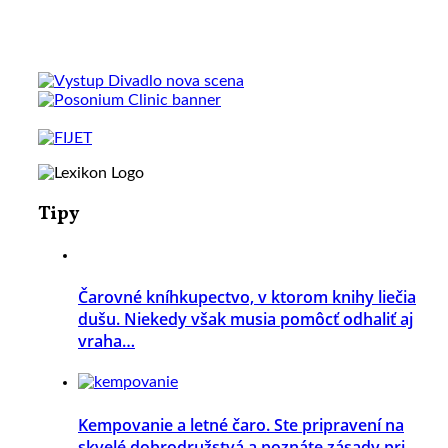
Tipy
Čarovné kníhkupectvo, v ktorom knihy liečia
dušu. Niekedy však musia pomôcť odhaliť aj
vraha…
Kempovanie a letné čaro. Ste pripravení na
skvelé dobrodružstvá a poznáte zásady pri