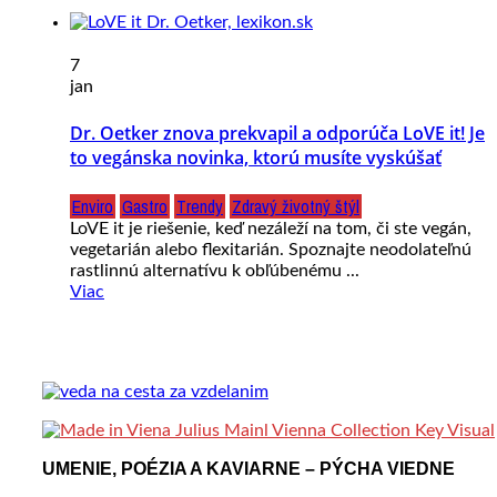
7
jan
Dr. Oetker znova prekvapil a odporúča LoVE it! Je
to vegánska novinka, ktorú musíte vyskúšať
Enviro
Gastro
Trendy
Zdravý životný štýl
LoVE it je riešenie, keď nezáleží na tom, či ste vegán,
vegetarián alebo flexitarián. Spoznajte neodolateľnú
rastlinnú alternatívu k obľúbenému ...
Viac
UMENIE, POÉZIA A KAVIARNE – PÝCHA VIEDNE