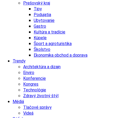
Prešovský kraj
Tipy
Podujatia
Ubytovanie
Gastro
Kultúra a tradície
Kúpele
Šport a agroturistika
Školstvo
Ekonomika obchod a doprava
Trendy
Architektúra a dizajn
Enviro
Konferencie
Kongres
Technológie
Zdravý životný štýl
Médiá
Tlačové správy
Videá