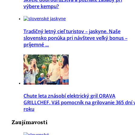
výbere kempu?
Tradičný letný cieľ turistov – jaskyne. Naše
slovensko ponúka pri návšteve veľký bonus –
príjemné ...
Chute leta znásobí elektrický gril ORAVA
GRILLCHEF. Váš pomocník na grilovanie 365 dní 
roku
Zaujímavosti