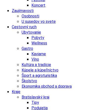
Koncert
Zaujímavosti
Osobnosti
U susedov vo svete
Cestovný ruch
Ubytovanie
Pobyty
Wellness
Gastro
Kaviarne
Víno
Kultúra a tradície
Kúpele a kúpeľníctvo
Šport a agroturistika
Školstvo
Ekonomika obchod a doprava
Kraje
Bratislavský kraj
Tipy
Podujatia