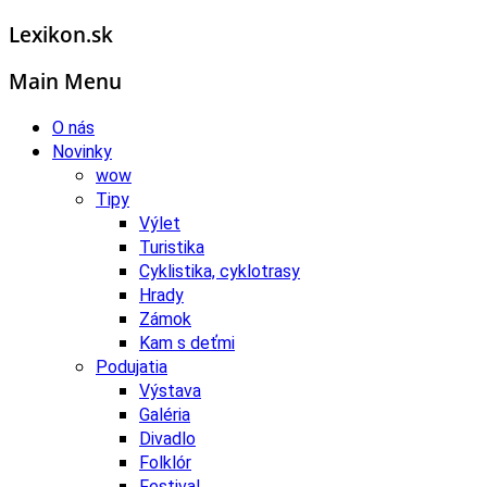
Lexikon.sk
Main Menu
O nás
Novinky
wow
Tipy
Výlet
Turistika
Cyklistika, cyklotrasy
Hrady
Zámok
Kam s deťmi
Podujatia
Výstava
Galéria
Divadlo
Folklór
Festival