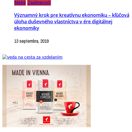
Médiá
Zaujímavosti
Významný krok pre kreatívnu ekonomiku – kľúčová
úloha duševného vlastníctva v ére digitálnej
ekonomiky
13 septembra, 2019