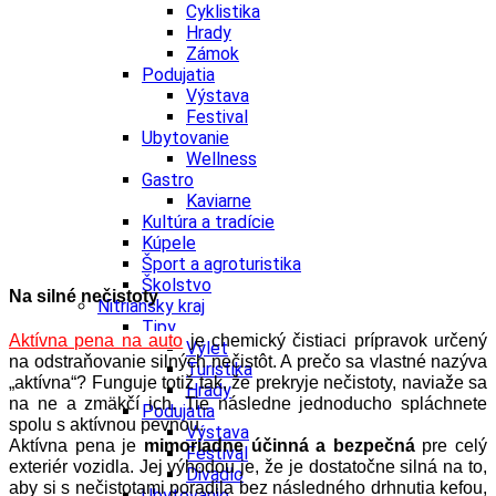
Cyklistika
Hrady
Zámok
Podujatia
Výstava
Festival
Ubytovanie
Wellness
Gastro
Kaviarne
Kultúra a tradície
Kúpele
Šport a agroturistika
Školstvo
Na silné nečistoty
Nitriansky kraj
Tipy
Aktívna pena na auto
je chemický čistiaci prípravok určený
Výlet
na odstraňovanie silných nečistôt. A prečo sa vlastné nazýva
Turistika
„aktívna“? Funguje totiž tak, že prekryje nečistoty, naviaže sa
Hrady
na ne a zmäkčí ich. Tie následne jednoducho spláchnete
Podujatia
spolu s aktívnou pevnou.
Výstava
Aktívna pena je
mimoriadne účinná a bezpečná
pre celý
Festival
exteriér vozidla. Jej výhodou je, že je dostatočne silná na to,
Divadlo
aby si s nečistotami poradila bez následného drhnutia kefou,
Ubytovanie