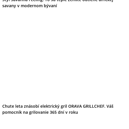
Tipy
savany v modernom bývaní
Výlet
Turistika
Cyklistika
Hrady
Podujatia
Výstava
Galéria
Folklór
Ubytovanie
Pobyty
Wellness
Gastro
Kaviarne
Kultúra a tradície
Kúpele
Šport a agroturistika
Školstvo
Ekonomika obchod a doprava
Chute leta znásobí elektrický gril ORAVA GRILLCHEF. Váš
pomocník na grilovanie 365 dní v roku