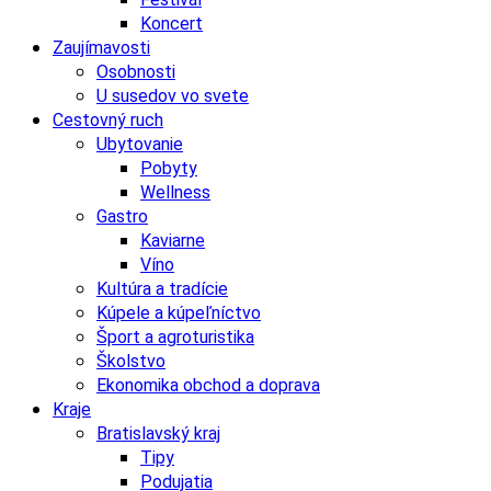
Koncert
Zaujímavosti
Osobnosti
U susedov vo svete
Cestovný ruch
Ubytovanie
Pobyty
Wellness
Gastro
Kaviarne
Víno
Kultúra a tradície
Kúpele a kúpeľníctvo
Šport a agroturistika
Školstvo
Ekonomika obchod a doprava
Kraje
Bratislavský kraj
Tipy
Podujatia