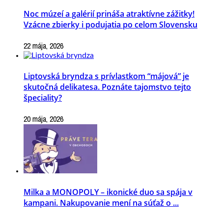
Noc múzeí a galérií prináša atraktívne zážitky!
Vzácne zbierky i podujatia po celom Slovensku
22 mája, 2026
Liptovská bryndza s prívlastkom “májová” je
skutočná delikatesa. Poznáte tajomstvo tejto
špeciality?
20 mája, 2026
Milka a MONOPOLY – ikonické duo sa spája v
kampani. Nakupovanie mení na súťaž o ...