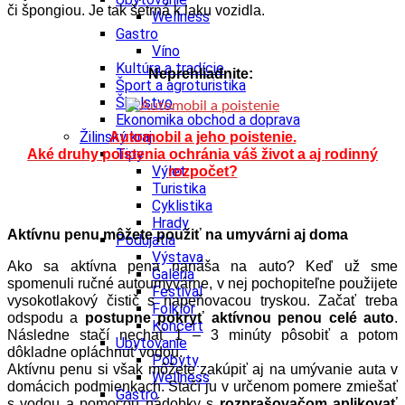
či špongiou. Je tak šetrná k laku vozidla.
Wellness
Gastro
Víno
Kultúra a tradície
Neprehliadnite:
Šport a agroturistika
Školstvo
Ekonomika obchod a doprava
Žilinský kraj
Automobil a jeho poistenie.
Tipy
Aké druhy poistenia ochránia váš život a aj rodinný
Výlet
rozpočet?
Turistika
Cyklistika
Hrady
Aktívnu penu môžete použiť na umyvárni aj doma
Podujatia
Výstava
Ako sa aktívna pena nanáša na auto? Keď už sme
Galéria
spomenuli ručné autoumyvárne, v nej pochopiteľne použijete
Festival
vysokotlakový čistič s napeňovacou tryskou. Začať treba
Folklór
odspodu a
postupne pokryť aktívnou penou celé auto
.
Koncert
Následne stačí nechať 1 – 3 minúty pôsobiť a potom
Ubytovanie
dôkladne opláchnuť vodou.
Pobyty
Aktívnu penu si však môžete zakúpiť aj na umývanie auta v
Wellness
domácich podmienkach. Stačí ju v určenom pomere zmiešať
Gastro
s vodou a pomocou nádobky s
rozprašovačom aplikovať