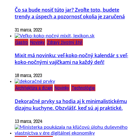
Čo sa bude nosiť túto jar? Zvoľte toto, budete
trendy a úspech a pozornosť okolia je zaručená
31 marca, 2022
Gastro
Novinky
Zdravý životný štýl
Mixit má novinku: veľ-koko-nočný kalendár s veľ-
koko-nočnými vajíčkami na každý deň!
18 marca, 2023
Architektúra a dizajn
Novinky
Technológie
Dekoračné prvky sa hodia aj k minimalistickému
dizajnu kuchyne. Obzvlášť, keď sú aj praktické.
13 marca, 2024