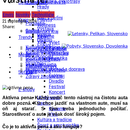
Cyklistika, cyklotrasy
U susedov vo svete
Cestovný ruch
Hrady
Zámok
Enviro
Novinky
Technológie
Ubytovanie
Kam s deťmi
Pobyty
Kraje
21 septembra, 2024
Podujatia
Wellness
Share:
Výstava
Gastro
Bratislavský kraj
Galéria
Kaviarne
Tipy
Trendy
Divadlo
Víno
Výlet
Folklór
Kultúra a tradície
Turistika
Architektúra a dizajn
Festival
Kúpele a kúpeľníctvo
Cyklistika
Enviro
Médiá
Koncert
Šport a agroturistika
Hrady
Konferencie
Školstvo
Podujatia
Kongres
Tlačové správy
Ekonomika obchod a doprava
Výstava
Technológie
Videá
Súťaže
Galéria
Zdravý životný štýl
Divadlo
Festival
E-shopy
Koncert
Ubytovanie
Aktívna pena. Každý vodič tento nástroj na čistotu auta
Gastro
dobre pozná. Kto chce jazdiť na vlastnom aute, musí sa
Kaviarne
oň aj starať. S tým treba jednoducho počítať.
Víno
Starostlivosť o auto je však dosť široký pojem.
Kultúra a tradície
Šport a agroturistika
Čo je to aktívna pena a ako funguje?