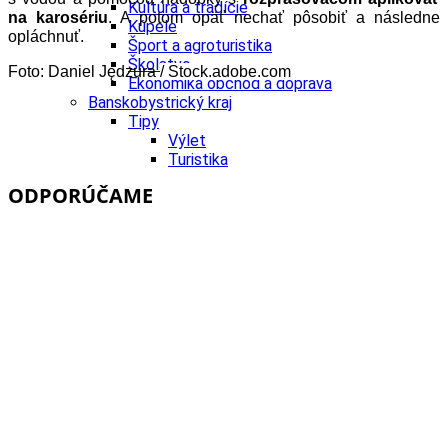
Kultúra a tradície
na karosériu
. A potom opäť nechať pôsobiť a následne
Kúpele
opláchnuť.
Šport a agroturistika
Školstvo
Foto:
Daniel Jędzura
/ Stock.adobe.com
Ekonomika obchod a doprava
Banskobystrický kraj
Tipy
Výlet
Turistika
Cyklistika
ODPORÚČAME
Hrady
Podujatia
Výstava
Galéria
Festival
Folklór
Ubytovanie
Wellness
Gastro
Kaviarne
Kultúra a tradície
Kúpele
Šport a agroturistika
Školstvo