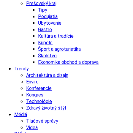
Prešovský kraj
Tipy
Podujatia
Ubytovanie
Gastro
Kultúra a tradície
Kúpele
Šport a agroturistika
Školstvo
Ekonomika obchod a doprava
Trendy
Architektúra a dizajn
Enviro
Konferencie
Kongres
Technológie
Zdravý životný štýl
Médiá
Tlačové správy
Videá