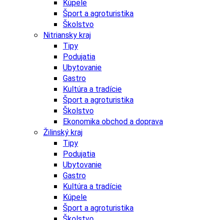
Kúpele
Šport a agroturistika
Školstvo
Nitriansky kraj
Tipy
Podujatia
Ubytovanie
Gastro
Kultúra a tradície
Šport a agroturistika
Školstvo
Ekonomika obchod a doprava
Žilinský kraj
Tipy
Podujatia
Ubytovanie
Gastro
Kultúra a tradície
Kúpele
Šport a agroturistika
Školstvo