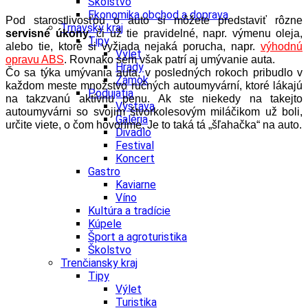
Školstvo
Ekonomika obchod a doprava
Pod starostlivosťou o auto si môžete predstaviť rôzne
Trnavský kraj
servisné úkony
, či už tie pravidelné, napr. výmenu oleja,
Tipy
alebo tie, ktoré si vyžiada nejaká porucha, napr.
výhodnú
Výlet
opravu ABS
. Rovnako sem však patrí aj umývanie auta.
Hrady
Čo sa týka umývania auta, v posledných rokoch pribudlo v
Zámok
každom meste množstvo ručných autoumyvární, ktoré lákajú
Podujatia
na takzvanú aktívnu penu. Ak ste niekedy na takejto
Výstava
autoumyvárni so svojim štvorkolesovým miláčikom už boli,
Galéria
určite viete, o čom hovoríme. Je to taká tá „šľahačka“ na auto.
Divadlo
Festival
Koncert
Gastro
Kaviarne
Víno
Kultúra a tradície
Kúpele
Šport a agroturistika
Školstvo
Trenčiansky kraj
Tipy
Výlet
Turistika