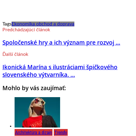
Tags
Ekonomika obchod a doprava
Predchádzajúci článok
Spoločenské hry a ich význam pre rozvoj ...
Ďalší článok
Ikonická Marína s ilustráciami špičkového
slovenského výtvarníka. ...
Mohlo by vás zaujímať:
Architektúra a dizajn
Trendy