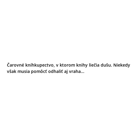
Čarovné kníhkupectvo, v ktorom knihy liečia dušu. Niekedy
však musia pomôcť odhaliť aj vraha...