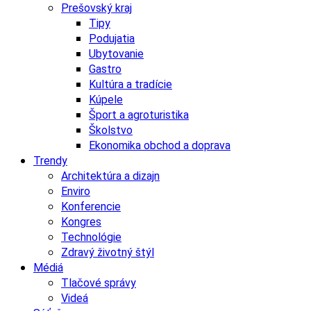
Prešovský kraj
Tipy
Podujatia
Ubytovanie
Gastro
Kultúra a tradície
Kúpele
Šport a agroturistika
Školstvo
Ekonomika obchod a doprava
Trendy
Architektúra a dizajn
Enviro
Konferencie
Kongres
Technológie
Zdravý životný štýl
Médiá
Tlačové správy
Videá