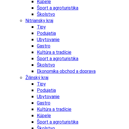
Kúpele
Šport a agroturistika
Školstvo
Nitriansky kraj
Tipy
Podujatia
Ubytovanie
Gastro
Kultúra a tradície
Šport a agroturistika
Školstvo
Ekonomika obchod a doprava
Žilinský kraj
Tipy
Podujatia
Ubytovanie
Gastro
Kultúra a tradície
Kúpele
Šport a agroturistika
Školstvo