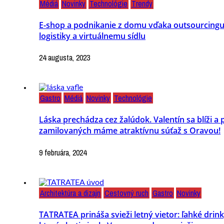
Médiá
Novinky
Technológie
Trendy
E-shop a podnikanie z domu vďaka outsourcing
logistiky a virtuálnemu sídlu
24 augusta, 2023
Gastro
Médiá
Novinky
Technológie
Láska prechádza cez žalúdok. Valentín sa blíži a 
zamilovaných máme atraktívnu súťaž s Oravou!
9 februára, 2024
Architektúra a dizajn
Cestovný ruch
Gastro
Novinky
TATRATEA prináša svieži letný vietor: ľahké drink