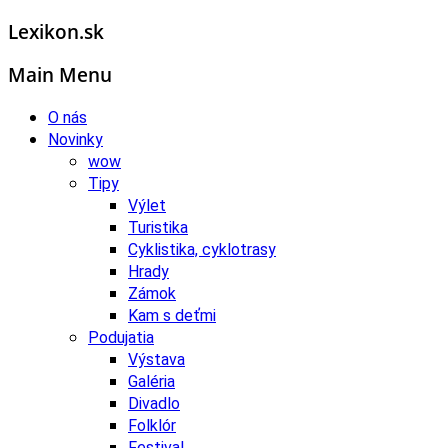
Lexikon.sk
Main Menu
O nás
Novinky
wow
Tipy
Výlet
Turistika
Cyklistika, cyklotrasy
Hrady
Zámok
Kam s deťmi
Podujatia
Výstava
Galéria
Divadlo
Folklór
Festival