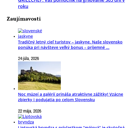
roku
Zaujímavosti
Tradičný letný cieľ turistov – jaskyne. Naše slovensko
ponúka pri návšteve veľký bonus – príjemné ...
24 júla, 2026
Noc múzeí a galérií prináša atraktívne zážitky! Vzácne
zbierky i podujatia po celom Slovensku
22 mája, 2026
Liptovská bryndza s prívlastkom “májová” je skutočná