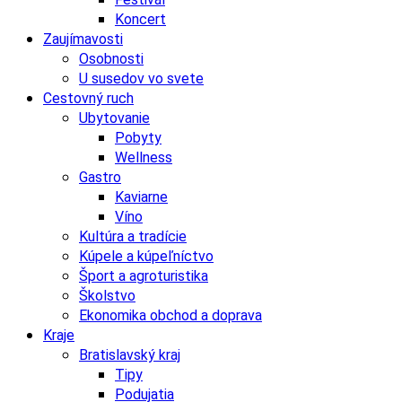
Koncert
Zaujímavosti
Osobnosti
U susedov vo svete
Cestovný ruch
Ubytovanie
Pobyty
Wellness
Gastro
Kaviarne
Víno
Kultúra a tradície
Kúpele a kúpeľníctvo
Šport a agroturistika
Školstvo
Ekonomika obchod a doprava
Kraje
Bratislavský kraj
Tipy
Podujatia