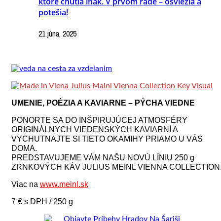
ktoré chutia inak. V prvom rade – osviežia a
potešia!
21 júna, 2025
UMENIE, POÉZIA A KAVIARNE – PÝCHA VIEDNE
PONORTE SA DO INŠPIRUJÚCEJ ATMOSFÉRY
ORIGINÁLNYCH VIEDENSKÝCH KAVIARNÍ A
VYCHUTNAJTE SI TIETO OKAMIHY PRIAMO U VÁS
DOMA.
PREDSTAVUJEME VÁM NAŠU NOVÚ LÍNIU 250 g
ZRNKOVÝCH KÁV JULIUS MEINL VIENNA COLLECTION
Viac na
www.meinl.sk
7 € s DPH / 250 g