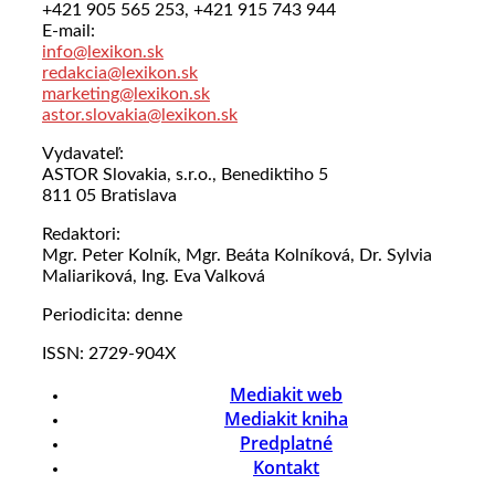
+421 905 565 253, +421 915 743 944
E-mail:
info@lexikon.sk
redakcia@lexikon.sk
marketing@lexikon.sk
astor.slovakia@lexikon.sk
Vydavateľ:
ASTOR Slovakia, s.r.o., Benediktiho 5
811 05 Bratislava
Redaktori:
Mgr. Peter Kolník, Mgr. Beáta Kolníková, Dr. Sylvia
Maliariková, Ing. Eva Valková
Periodicita: denne
ISSN: 2729-904X
Mediakit web
Mediakit kniha
Predplatné
Kontakt