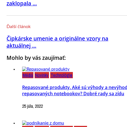
zaklopala ...
Ďalší článok
Čipkárske umenie a originálne vzory na
aktuálnej ...
Mohlo by vás zaujímať:
Médiá
Novinky
Technológie
Repasované produkty. Aké sú výhody a nevýho
repasovaných notebookov? Dobré rady sa zídu
25 júla, 2022