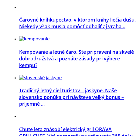
Čarovné kníhkupectvo, v ktorom knihy liečia dušu.
Niekedy však musia pomôcť odhaliť aj vraha…
Kempovanie a letné čaro. Ste pripravení na skvelé
dobrodružstvá a poznáte zásady pri výbere
kempu?
Tradičný letný cieľ turistov – jaskyne. Naše
slovensko ponúka pri návšteve veľký bonus –
príjemné ...
Chute leta znásobí elektrický gril ORAVA
GRILLCHEF. Váš pomocník na grilovanie 365 dní v