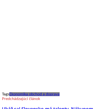
Tags
Ekonomika obchod a doprava
Predchádzajúci článok
Ukáž sa! Slovensko má talenty. Nákupom