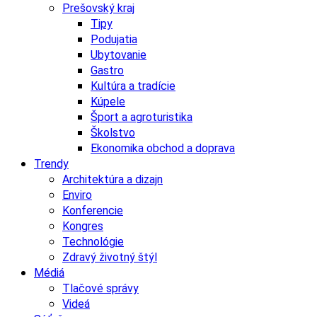
Prešovský kraj
Tipy
Podujatia
Ubytovanie
Gastro
Kultúra a tradície
Kúpele
Šport a agroturistika
Školstvo
Ekonomika obchod a doprava
Trendy
Architektúra a dizajn
Enviro
Konferencie
Kongres
Technológie
Zdravý životný štýl
Médiá
Tlačové správy
Videá