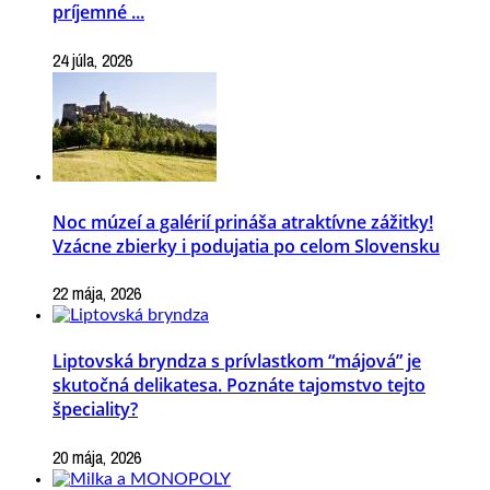
príjemné ...
24 júla, 2026
Noc múzeí a galérií prináša atraktívne zážitky!
Vzácne zbierky i podujatia po celom Slovensku
22 mája, 2026
Liptovská bryndza s prívlastkom “májová” je
skutočná delikatesa. Poznáte tajomstvo tejto
špeciality?
20 mája, 2026