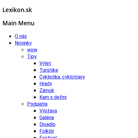
Lexikon.sk
Main Menu
O nás
Novinky
wow
Tipy
Výlet
Turistika
Cyklistika, cyklotrasy
Hrady
Zámok
Kam s deťmi
Podujatia
Výstava
Galéria
Divadlo
Folklór
Festival