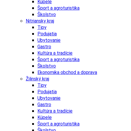
Kúpele
Šport a agroturistika
Školstvo
Nitriansky kraj
Tipy
Podujatia
Ubytovanie
Gastro
Kultúra a tradície
Šport a agroturistika
Školstvo
Ekonomika obchod a doprava
Žilinský kraj
Tipy
Podujatia
Ubytovanie
Gastro
Kultúra a tradície
Kúpele
Šport a agroturistika
Školstvo