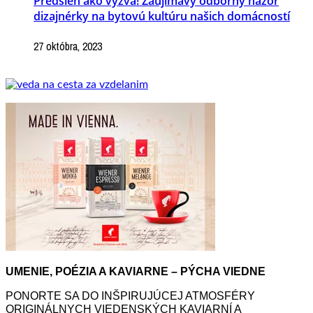
Predsieň ako výzva! Zaujímavý odborný názor
dizajnérky na bytovú kultúru našich domácností
27 októbra, 2023
UMENIE, POÉZIA A KAVIARNE – PÝCHA VIEDNE
PONORTE SA DO INŠPIRUJÚCEJ ATMOSFÉRY
ORIGINÁLNYCH VIEDENSKÝCH KAVIARNÍ A