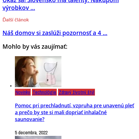
výrobkov ...
Ďalší článok
Náš domov si zaslúži pozornosť a 4 ...
Mohlo by vás zaujímať:
Novinky
Technológie
Zdravý životný štýl
Pomoc pri prechladnutí, vzpruha pre unavenú pleť
a prečo by ste si mali dopriať inhalačné
saunovanie?
5 decembra, 2022