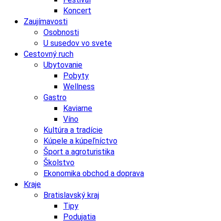
Koncert
Zaujímavosti
Osobnosti
U susedov vo svete
Cestovný ruch
Ubytovanie
Pobyty
Wellness
Gastro
Kaviarne
Víno
Kultúra a tradície
Kúpele a kúpeľníctvo
Šport a agroturistika
Školstvo
Ekonomika obchod a doprava
Kraje
Bratislavský kraj
Tipy
Podujatia