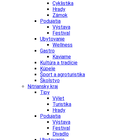
Cyklistika
Hrady
Zámok
Podujatia
Výstava
Festival
Ubytovanie
Wellness
Gastro
Kaviarne
Kultúra a tradície
Kúpele
Šport a agroturistika
Školstvo
Nitriansky kraj
Tipy
Výlet
Turistika
Hrady
Podujatia
Výstava
Festival
Divadlo
Ubytovanie