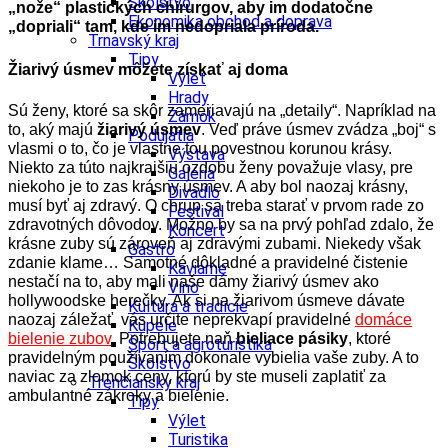
Školstvo
„nože“ plastických chirurgov, aby im dodatočne
Ekonomika obchod a doprava
„dopriali“ tam, kde im nedopriala príroda.
Trnavský kraj
Tipy
Žiarivý úsmev môžete získať aj doma
Výlet
Hrady
Sú ženy, ktoré sa skôr zameriavajú na „detaily“. Napríklad na
Zámok
to, aký majú
žiarivý úsmev
. Veď práve úsmev zvádza „boj“ s
Podujatia
vlasmi o to, čo je vlastne tou povestnou korunou krásy.
Výstava
Niekto za túto najkrajšiu ozdobu ženy považuje vlasy, pre
Galéria
niekoho je to zas krásny úsmev.
A aby bol naozaj krásny,
Divadlo
musí byť aj zdravý. O chrup sa treba starať v prvom rade zo
Festival
zdravotných dôvodov. Možno by sa na prvý pohľad zdalo, že
Koncert
krásne zuby sú zároveň aj zdravými zubami. Niekedy však
Gastro
zdanie klame… Samotné dôkladné a pravidelné čistenie
Kaviarne
nestačí na to, aby mali naše dámy žiarivý úsmev ako
Víno
hollywoodske herečky.
Ak si na žiarivom úsmeve dávate
Kultúra a tradície
naozaj záležať, vás určite neprekvapí pravidelné
domáce
Kúpele
bielenie zubov
. Potrebujete naň
bieliace pásiky
, ktoré
Šport a agroturistika
pravidelným používaním dokonale vybielia vaše zuby. A to
Školstvo
naviac za zlomok ceny, ktorú by ste museli zaplatiť za
Trenčiansky kraj
ambulantné zákroky a bielenie.
Tipy
Výlet
Turistika