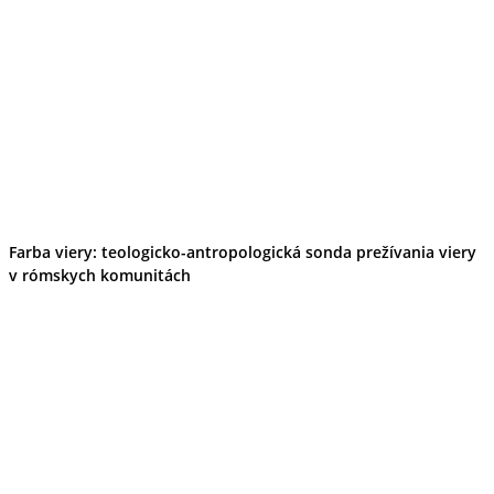
Tipy
Výlet
Turistika
Cyklistika
Hrady
Podujatia
Výstava
Galéria
Folklór
Ubytovanie
Pobyty
Wellness
Farba viery: teologicko-antropologická sonda prežívania viery
Gastro
v rómskych komunitách
Kaviarne
Kultúra a tradície
Kúpele
Šport a agroturistika
Školstvo
Ekonomika obchod a doprava