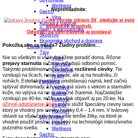
Wellness
Neprehliadnite:
Gastro
Víno
Ak chcete zdravo žiť, sledujte si svoj
Kultúra a tradície
jedálniček aj pohyb.
Šport a agroturistika
Odvďačí sa vám trávenie aj postava!
Školstvo
Ekonomika obchod a doprava
Pokožka ako za mlada? Žiadny problém…
Žilinský kraj
Tipy
Nie so všetkým si však dokážete poradiť doma. Rôzne
Výlet
prejavy starnutia
si často vyžadujú odbornú pomoc.
Turistika
Takýmto problémom môžu byť aj
rozšírené cievky
. Tie
Cyklistika
vznikajú na lícach, nose, brade, ale aj na hrudníku, či
Hrady
nohách. Estetický problém predstavujú najmä, keď začnú
Podujatia
splývať dohromady.
Ich vznik má súvis s vekom a starnutím
Výstava
kože, no vplýva na ne aj slnečné žiarenie. Najčastejšie
Galéria
vznikajú po 40-ke, môžu sa však objaviť aj po 20-ke. Na
Festival
účinné odstránenie žiliek
môže slúžiť špeciálny cievny laser,
Folklór
ktorý je vhodný pre cievky hrúbky 0,4 – 1,4 mm. V tvárovej
Koncert
oblasti sa však často tvoria ešte tenšie žilky, na ktoré je
Ubytovanie
vhodné použiť prístroj založený na technológii intenzívneho
Pobyty
pulzného svetla.
Wellness
Gastro