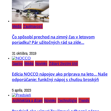
Médiá
Zaujímavosti
Čo spôsobí prechod na zimný čas v letovom
poriadku? Pár užitočných rád sa zíde…
31 októbra, 2019
Gastro
Médiá
Novinky
Zdravý životný štýl
Edícia NOCCO nápojov ako príprava na leto… Naše
odporúčanie: funkčný nápoj s chuťou broskýň
5 apríla, 2023
Architektúra a dizajn
Novinky
Technológie
Trendy