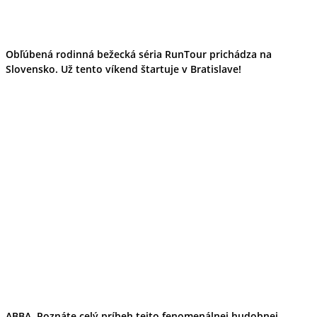
Obľúbená rodinná bežecká séria RunTour prichádza na
Slovensko. Už tento víkend štartuje v Bratislave!
ABBA. Poznáte celý príbeh tejto fenomenálnej hudobnej