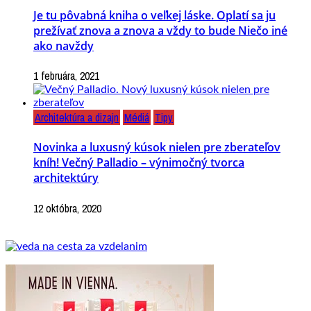
Je tu pôvabná kniha o veľkej láske. Oplatí sa ju
prežívať znova a znova a vždy to bude Niečo iné
ako navždy
1 februára, 2021
Architektúra a dizajn
Médiá
Tipy
Novinka a luxusný kúsok nielen pre zberateľov
kníh! Večný Palladio – výnimočný tvorca
architektúry
12 októbra, 2020