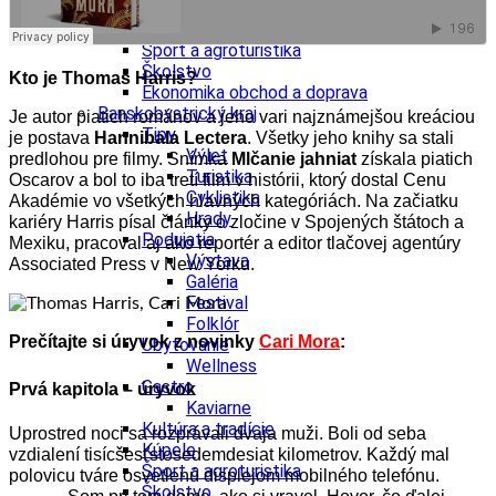
Kultúra a tradície
Kúpele
Šport a agroturistika
Školstvo
Kto je Thomas Harris?
Ekonomika obchod a doprava
Banskobystrický kraj
Je autor piatich románov a jeho vari najznámejšou kreáciou
Tipy
je postava
Hannibala Lectera
. Všetky jeho knihy sa stali
Výlet
predlohou pre filmy. Snímka
Mlčanie jahniat
získala piatich
Turistika
Oscarov a bol to iba tretí film v histórii, ktorý dostal Cenu
Cyklistika
Akadémie vo všetkých hlavných kategóriách. Na začiatku
Hrady
kariéry Harris písal články o zločine v Spojených štátoch a
Podujatia
Mexiku, pracoval aj ako reportér a editor tlačovej agentúry
Výstava
Associated Press v New Yorku.
Galéria
Festival
Folklór
Prečítajte si úryvok z novinky
Cari Mora
:
Ubytovanie
Wellness
Gastro
Prvá kapitola – úryvok
Kaviarne
Kultúra a tradície
Uprostred noci sa rozprávali dvaja muži. Boli od seba
Kúpele
vzdialení tisícšesťstosedemdesiat kilometrov. Každý mal
Šport a agroturistika
polovicu tváre osvetlenú displejom mobilného telefónu.
Školstvo