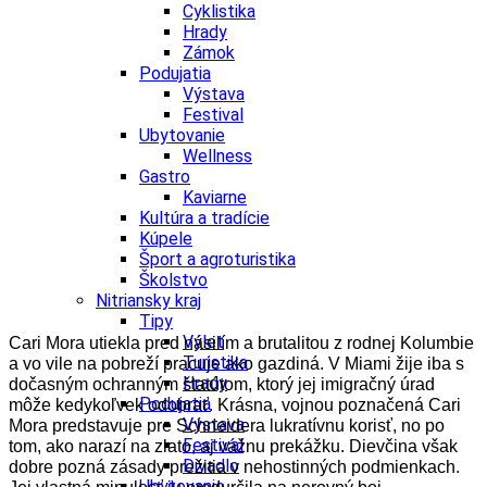
Cyklistika
Hrady
Zámok
Podujatia
Výstava
Festival
Ubytovanie
Wellness
Gastro
Kaviarne
Kultúra a tradície
Kúpele
Šport a agroturistika
Školstvo
Nitriansky kraj
Tipy
Výlet
Cari Mora utiekla pred násilím a brutalitou z rodnej Kolumbie
Turistika
a vo vile na pobreží pracuje ako gazdiná. V Miami žije iba s
Hrady
dočasným ochranným štatútom, ktorý jej imigračný úrad
Podujatia
môže kedykoľvek odobrať. Krásna, vojnou poznačená Cari
Výstava
Mora predstavuje pre Schneidera lukratívnu korisť, no po
Festival
tom, ako narazí na zlato, aj vážnu prekážku. Dievčina však
Divadlo
dobre pozná zásady prežitia v nehostinných podmienkach.
Ubytovanie