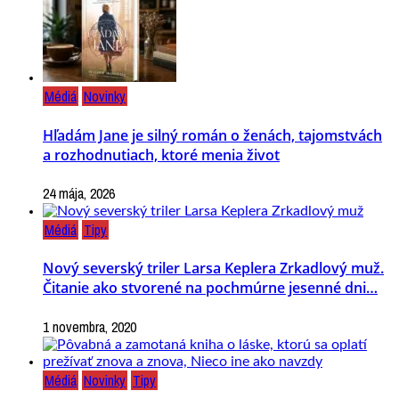
Médiá
Novinky
Hľadám Jane je silný román o ženách, tajomstvách
a rozhodnutiach, ktoré menia život
24 mája, 2026
Médiá
Tipy
Nový severský triler Larsa Keplera Zrkadlový muž.
Čitanie ako stvorené na pochmúrne jesenné dni…
1 novembra, 2020
Médiá
Novinky
Tipy