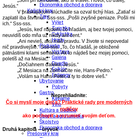
„Som pri tom dome, ako si vravel. Hovor, čo ďalej,
Ekonomika obchod a doprava
Jesús.“
Košický kraj
V praskajúcom slúchadle sa ozval tichý hlas. „Zatiaľ si
Tipy
zaplatil iba štvrtinu.“ Sss-sss. „Pošli zvyšné peniaze. Pošli mi
Výlet
ich.“ Sss-sss.
Turistika
„Jesús, keď nájdem, čo hľadám, aj bez tvojej pomoci,
Cyklistika
neuvidíš odo mňa už nikdy ani cent.“
Hrady
„Ani nevieš, akú máš pravdu. V živote si nepovedal
Podujatia
nič pravdivejšie.“ Sss-sss. „To, čo hľadáš, je obložené
Výstava
pätnástimi kilami semtexu. Ak to nájdeš bez mojej pomoci,
Galéria
poletíš až na Mesiac.“
Divadlo
„Dočiahnem ďaleko, Jesús.“
Folklór
„Z Mesiaca na Zem určite nie, Hans-Pedro.“
Fašiangy
„Volám sa Hans-Peter, a ty to dobre vieš.“
Ubytovanie
Pobyty
Gastro
Neprehliadnite:
Kaviarne
Čo si myslí moje dieťa? Praktické rady pre moderných
Víno
rodičov
Kultúra a tradície
Šport a agroturistika
ako pochopiť a rozumieť svojim deťom.
Školstvo
Ekonomika obchod a doprava
Druhá kapitola – úryvok
Prešovský kraj