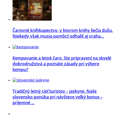
Čarovné kníhkupectvo, v ktorom knihy liečia dušu.
Niekedy však musia pomôcť odhaliť aj vraha…
Kempovanie a letné čaro. Ste pripravení na skvelé
dobrodružstvá a poznáte zásady pri výbere
kempu?
Tradičný letný cieľ turistov – jaskyne. Naše
slovensko ponúka pri návšteve veľký bonus –
príjemné ...