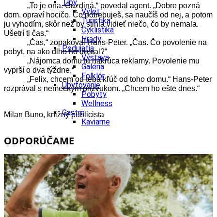
Tipy
„To je ona. Gazdiná,“ povedal agent. „Dobre pozná
Výlet
dom, opraví hocičo. Čo potrebuješ, sa naučíš od nej, a potom
Turistika
ju vyhodím, skôr než by stihla vidieť niečo, čo by nemala.
Cyklistika
Ušetrí ti čas.“
Hrady
„Čas,“ zopakoval Hans-Peter. „Čas. Čo povolenie na
Podujatia
pobyt, na ako dlho ho dostal?“
Výstava
„Nájomca domu tu nakrúca reklamy. Povolenie mu
Galéria
vyprší o dva týždne.“
Folklór
„Felix, chcem od teba kľúč od toho domu.“ Hans-Peter
Ubytovanie
rozprával s nemeckým prízvukom. „Chcem ho ešte dnes.“
Pobyty
Wellness
Gastro
Milan Buno, knižný publicista
Kaviarne
Kultúra a tradície
ODPORÚČAME
Kúpele
Šport a agroturistika
Školstvo
Ekonomika obchod a doprava