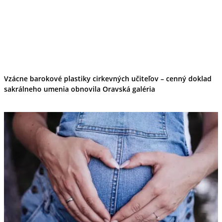
Vzácne barokové plastiky cirkevných učiteľov – cenný doklad
sakrálneho umenia obnovila Oravská galéria