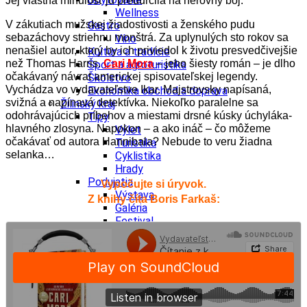
Jej vlastná minulosť ju predurčila na nerovný boj.
Wellness
V zákutiach mužskej žiadostivosti a ženského pudu
Gastro
sebazáchovy striehnu monštrá. Za uplynulých sto rokov sa
Víno
nenašiel autor, ktorý by ich priviedol k životu presvedčivejšie
Kultúra a tradície
než Thomas Harris.
Cari Mora
– jeho šiesty román – je dlho
Šport a agroturistika
očakávaný návrat americkej spisovateľskej legendy.
Školstvo
Vychádza vo vydavateľstve Ikar.
Majstrovsky napísaná,
Ekonomika obchod a doprava
svižná a napínavá detektívka. Niekoľko paralelne sa
Žilinský kraj
odohrávajúcich príbehov a miestami drsné kúsky úchyláka-
Tipy
hlavného zlosyna. Napokon – a ako ináč – čo môžeme
Výlet
očakávať od autora Hannibala? Nebude to veru žiadna
Turistika
selanka…
Cyklistika
Hrady
Podujatia
Vypočujte si úryvok.
Výstava
Z knihy číta Boris Farkaš:
Galéria
Festival
Folklór
Koncert
Ubytovanie
Pobyty
Wellness
Gastro