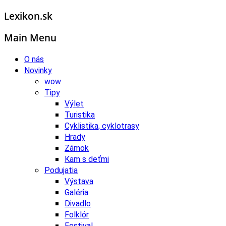
Lexikon.sk
Main Menu
O nás
Novinky
wow
Tipy
Výlet
Turistika
Cyklistika, cyklotrasy
Hrady
Zámok
Kam s deťmi
Podujatia
Výstava
Galéria
Divadlo
Folklór
Festival