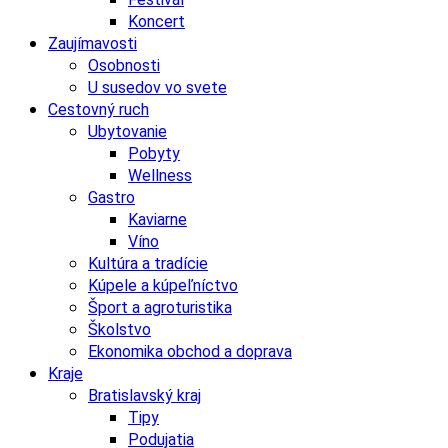
Koncert
Zaujímavosti
Osobnosti
U susedov vo svete
Cestovný ruch
Ubytovanie
Pobyty
Wellness
Gastro
Kaviarne
Víno
Kultúra a tradície
Kúpele a kúpeľníctvo
Šport a agroturistika
Školstvo
Ekonomika obchod a doprava
Kraje
Bratislavský kraj
Tipy
Podujatia