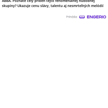
ABBA. Poznáte celý príbeh tejto fenomenálnej hudobnej
skupiny? Ukazuje cenu slávy, talentu aj nesmrteľných melódií