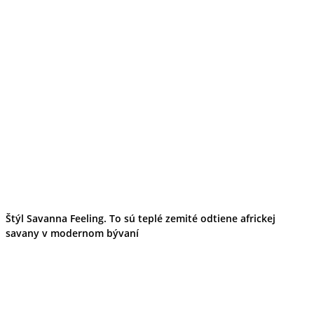
Štýl Savanna Feeling. To sú teplé zemité odtiene africkej
savany v modernom bývaní