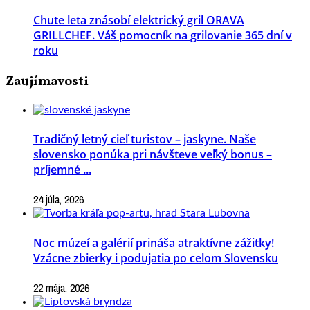
Chute leta znásobí elektrický gril ORAVA
GRILLCHEF. Váš pomocník na grilovanie 365 dní v
roku
Zaujímavosti
Tradičný letný cieľ turistov – jaskyne. Naše
slovensko ponúka pri návšteve veľký bonus –
príjemné ...
24 júla, 2026
Noc múzeí a galérií prináša atraktívne zážitky!
Vzácne zbierky i podujatia po celom Slovensku
22 mája, 2026