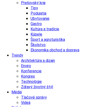
Prešovský kraj
Tipy
Podujatia
Ubytovanie
Gastro
Kultúra a tradície
Kúpele
Šport a agroturistika
Školstvo
Ekonomika obchod a doprava
Trendy
Architektúra a dizajn
Enviro
Konferencie
Kongres
Technológie
Zdravý životný štýl
Médiá
Tlačové správy
Videá