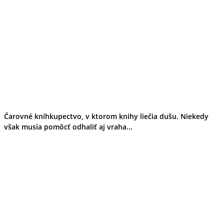
Čarovné kníhkupectvo, v ktorom knihy liečia dušu. Niekedy
však musia pomôcť odhaliť aj vraha...