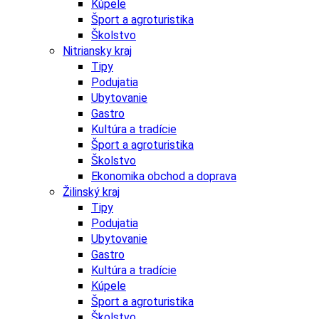
Kúpele
Šport a agroturistika
Školstvo
Nitriansky kraj
Tipy
Podujatia
Ubytovanie
Gastro
Kultúra a tradície
Šport a agroturistika
Školstvo
Ekonomika obchod a doprava
Žilinský kraj
Tipy
Podujatia
Ubytovanie
Gastro
Kultúra a tradície
Kúpele
Šport a agroturistika
Školstvo