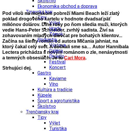
Školstvo
Ekonomika obchod a doprava
Trnavský kraj
Pod vilou na morskom pobreží Miami Beach leží zlatý
Tipy
poklad drogového kartelu v hodnote dvadsaťpäť
Výlet
miliónov dolárov. Dlhé roky po ňom sliedia muži, ktorých
Hrady
vedie Hans-Peter Schneider, zvrhlý sadista. Živí sa
Zámok
zohavovaním mladých dievčat pre bohatých klientov.
..
Podujatia
Začína sa šiesty román od autora Mlčania jahniat, na
Výstava
ktorý čakal celý svet. A dočkali sme sa…
Autor Hannibala
Galéria
Lectera prichádza s novým románom o zle, nenásytnosti
Divadlo
a temných obsesiách. Je tu
Cari Mora
.
Festival
Koncert
Strhujúci dej.
Gastro
Kaviarne
Víno
Kultúra a tradície
Kúpele
Šport a agroturistika
Školstvo
Trenčiansky kraj
Tipy
Výlet
Turistika