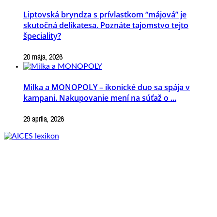
Liptovská bryndza s prívlastkom “májová” je
skutočná delikatesa. Poznáte tajomstvo tejto
špeciality?
20 mája, 2026
Milka a MONOPOLY – ikonické duo sa spája v
kampani. Nakupovanie mení na súťaž o ...
29 apríla, 2026