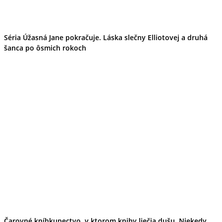
Séria Úžasná Jane pokračuje. Láska slečny Elliotovej a druhá
šanca po ôsmich rokoch
Čarovné kníhkupectvo, v ktorom knihy liečia dušu. Niekedy