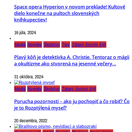
Space opera Hyperion v novom preklade! Kultové
dielo konečne na pultoch slovenských
kníhkupectiev!
16 júla, 2024
Médiá
Novinky
Školstvo
Tipy
Zdravý životný štýl
Plavý kôň je detektívka A. Christie. Tentoraz o mágii
a okultizme ako stvorená na jesenné večery…
31 októbra, 2024
Médiá
Novinky
Školstvo
Zdravý životný štýl
Porucha pozornosti – ako ju pochopiť a čo robiť? Čo
je to Rozptýlená myseľ?
20 decembra, 2022