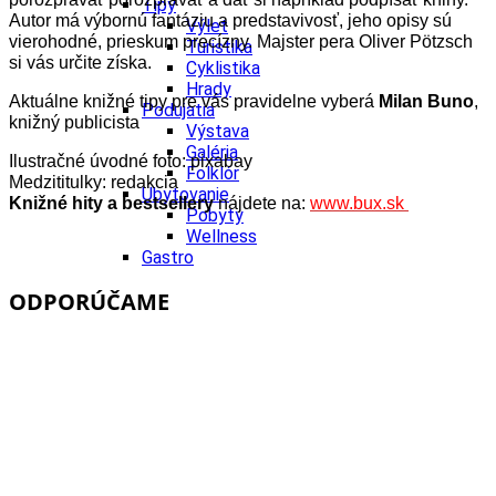
Tipy
Autor má výbornú fantáziu a predstavivosť, jeho opisy sú
Výlet
vierohodné, prieskum precízny. Majster pera Oliver Pötzsch
Turistika
si vás určite získa.
Cyklistika
Hrady
Aktuálne knižné tipy pre vás pravidelne vyberá
Milan Buno
,
Podujatia
knižný publicista
Výstava
Galéria
Ilustračné úvodné foto: pixabay
Folklór
Medzititulky: redakcia
Ubytovanie
Knižné hity a bestsellery
nájdete na:
www.bux.sk
Pobyty
Wellness
Gastro
Kaviarne
ODPORÚČAME
Kultúra a tradície
Kúpele
Šport a agroturistika
Školstvo
Ekonomika obchod a doprava