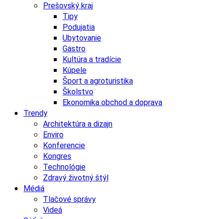
Prešovský kraj
Tipy
Podujatia
Ubytovanie
Gastro
Kultúra a tradície
Kúpele
Šport a agroturistika
Školstvo
Ekonomika obchod a doprava
Trendy
Architektúra a dizajn
Enviro
Konferencie
Kongres
Technológie
Zdravý životný štýl
Médiá
Tlačové správy
Videá