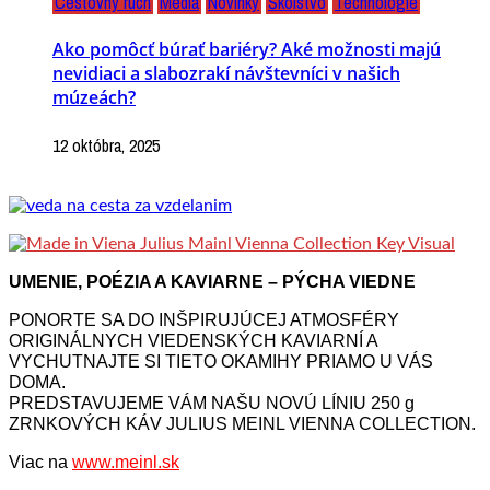
Cestovný ruch
Médiá
Novinky
Školstvo
Technológie
Ako pomôcť búrať bariéry? Aké možnosti majú
nevidiaci a slabozrakí návštevníci v našich
múzeách?
12 októbra, 2025
UMENIE, POÉZIA A KAVIARNE – PÝCHA VIEDNE
PONORTE SA DO INŠPIRUJÚCEJ ATMOSFÉRY
ORIGINÁLNYCH VIEDENSKÝCH KAVIARNÍ A
VYCHUTNAJTE SI TIETO OKAMIHY PRIAMO U VÁS
DOMA.
PREDSTAVUJEME VÁM NAŠU NOVÚ LÍNIU 250 g
ZRNKOVÝCH KÁV JULIUS MEINL VIENNA COLLECTION.
Viac na
www.meinl.sk