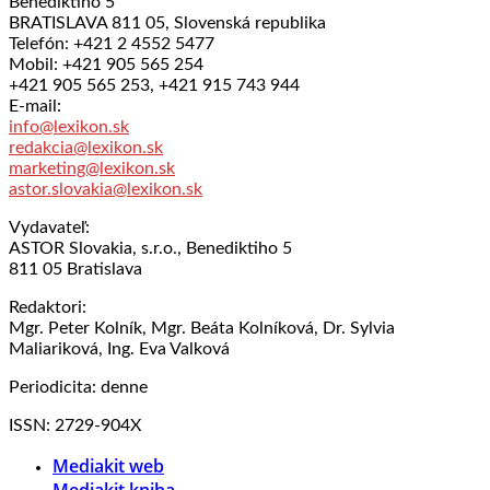
Benediktiho 5
BRATISLAVA 811 05, Slovenská republika
Telefón: +421 2 4552 5477
Mobil: +421 905 565 254
+421 905 565 253, +421 915 743 944
E-mail:
info@lexikon.sk
redakcia@lexikon.sk
marketing@lexikon.sk
astor.slovakia@lexikon.sk
Vydavateľ:
ASTOR Slovakia, s.r.o., Benediktiho 5
811 05 Bratislava
Redaktori:
Mgr. Peter Kolník, Mgr. Beáta Kolníková, Dr. Sylvia
Maliariková, Ing. Eva Valková
Periodicita: denne
ISSN: 2729-904X
Mediakit web
Mediakit kniha