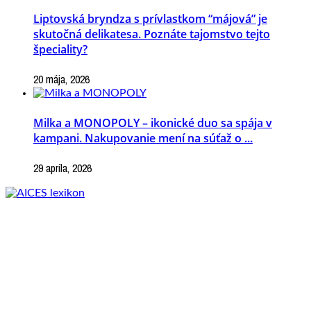
Liptovská bryndza s prívlastkom “májová” je
skutočná delikatesa. Poznáte tajomstvo tejto
špeciality?
20 mája, 2026
Milka a MONOPOLY – ikonické duo sa spája v
kampani. Nakupovanie mení na súťaž o ...
29 apríla, 2026