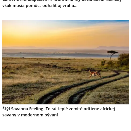
však musia pomôcť odhaliť aj vraha...
Štýl Savanna Feeling. To sú teplé zemité odtiene africkej
savany v modernom bývaní