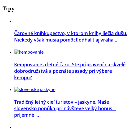
Tipy
Čarovné kníhkupectvo, v ktorom knihy liečia dušu.
Niekedy však musia pomôcť odhaliť aj vraha…
Kempovanie a letné čaro. Ste pripravení na skvelé
dobrodružstvá a poznáte zásady pri výbere
kempu?
Tradičný letný cieľ turistov – jaskyne. Naše
slovensko ponúka pri návšteve veľký bonus –
príjemné ...