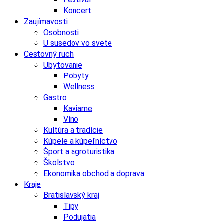
Koncert
Zaujímavosti
Osobnosti
U susedov vo svete
Cestovný ruch
Ubytovanie
Pobyty
Wellness
Gastro
Kaviarne
Víno
Kultúra a tradície
Kúpele a kúpeľníctvo
Šport a agroturistika
Školstvo
Ekonomika obchod a doprava
Kraje
Bratislavský kraj
Tipy
Podujatia