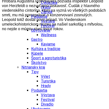
Hrobára Augustina Rothmayera požiada inšpektor Leopold
Cyklistika
von Herzfeldt o nezvyčajnú láskavosť. Čudák z hlavného
Hrady
viedenského cintorína, ktorý sa vyzná vo všetkých podobách
Zámok
smrti, mu má porozprávať o konzervovaní zosnulých.
Podujatia
Leopold totiž dostal nový prípad. Vo Viedenskom
Výstava
umeleckohistorickom múzeu sa našiel sarkofág s mŕtvolou,
Festival
no nejde o múmiu starú tisíce rokov.
Ubytovanie
Wellness
Gastro
Kaviarne
Kultúra a tradície
Kúpele
Šport a agroturistika
Školstvo
Nitriansky kraj
Tipy
Výlet
Turistika
Hrady
Podujatia
Výstava
Festival
Divadlo
Ubytovanie