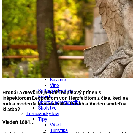
Školstvo
Ekonomika obchod a doprava
Trnavský kraj
Tipy
Výlet
Hrady
Zámok
Podujatia
Výstava
Galéria
Divadlo
Festival
Koncert
Gastro
Kaviarne
Víno
Kultúra a tradície
Hrobár a dievčina je ďalší napínavý príbeh s
Kúpele
inšpektorom Leopoldom von Herzfeldtom z čias, keď sa
Šport a agroturistika
rodila moderná kriminalistika. Postihla Viedeň smrteľná
Školstvo
kliatba?
Trenčiansky kraj
Tipy
Viedeň 1894…
Výlet
Turistika