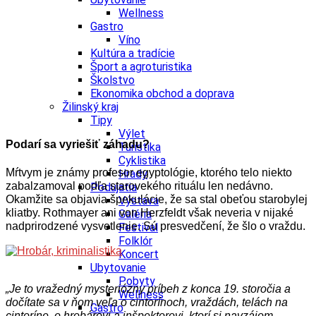
Wellness
Gastro
Víno
Kultúra a tradície
Šport a agroturistika
Školstvo
Ekonomika obchod a doprava
Žilinský kraj
Tipy
Výlet
Podarí sa vyriešiť záhadu?
Turistika
Cyklistika
Mŕtvym je známy profesor egyptológie, ktorého telo niekto
Hrady
zabalzamoval podľa starovekého rituálu len nedávno.
Podujatia
Okamžite sa objavia špekulácie, že sa stal obeťou starobylej
Výstava
kliatby. Rothmayer ani von Herzfeldt však neveria v nijaké
Galéria
nadprirodzené vysvetlenie. Sú presvedčení, že šlo o vraždu.
Festival
Folklór
Koncert
Ubytovanie
Pobyty
„Je to vražedný mysteriózny príbeh z konca 19. storočia a
Wellness
dočítate sa v ňom veľa o cintorínoch, vraždách, telách na
Gastro
cintoríne, o hrobárovi a inšpektorovi, ktorí si navzájom