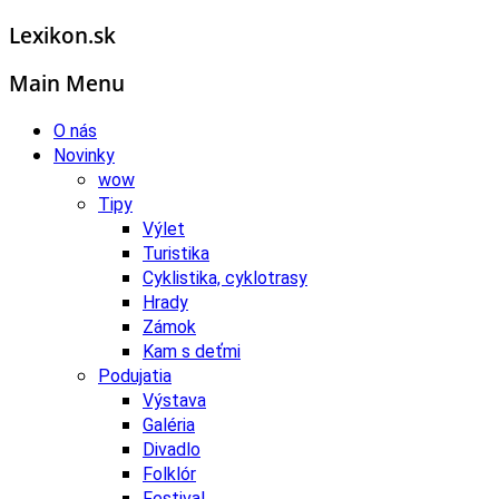
Lexikon.sk
Main Menu
O nás
Novinky
wow
Tipy
Výlet
Turistika
Cyklistika, cyklotrasy
Hrady
Zámok
Kam s deťmi
Podujatia
Výstava
Galéria
Divadlo
Folklór
Festival