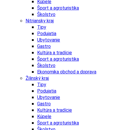
Kúpele
Šport a agroturistika
Školstvo
Nitriansky kraj
Tipy
Podujatia
Ubytovanie
Gastro
Kultúra a tradície
Šport a agroturistika
Školstvo
Ekonomika obchod a doprava
Žilinský kraj
Tipy
Podujatia
Ubytovanie
Gastro
Kultúra a tradície
Kúpele
Šport a agroturistika
Školstvo