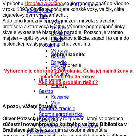
V príbehu
Hrobár a dievčina
sa dostaneme opäť do Viedne
Ekonomika obchod a doprava
v roku 1893. Chvíľami počujete konské vozy, valčík, cítite
Košický kraj
cigaretový dym v kaviarňach…
Tipy
A do toho kuriózny prípad v múzeu, mŕtvola slávneho
Výlet
profesora a staroveká kliatba. Výborne poprepájané linky,
Turistika
skvele vykreslené historické pozadie, Pötzsch je v tomto
Cyklistika
majster – opäť vytvoril mix faktov a fikcie, zasadil to celé do
Hrady
historickej reality a vy máte chuť veriť mu.
Podujatia
Výstava
Neprehliadnite:
Galéria
Divadlo
Folklór
Vyhorenie je choroba z povolania. Čelia jej najmä ženy a
Fašiangy
mladí ľudia do 35 rokov.
Ubytovanie
Ako sa dá problém riešiť?
Pobyty
Gastro
Kaviarne
Víno
A pozor, vážení čitatelia!
Kultúra a tradície
Šport a agroturistika
Oliver Pötzsch
je perfektný rozprávač, ktorý sa dokonca
Školstvo
zúčastní novembrového knižného veľtrhu Bibliotéka v
Ekonomika obchod a doprava
Bratislave
. Môžete sa s ním aj osobne stretnúť a
Prešovský kraj
porozprávať porozprávať a dať si napríklad podpísať knihy.