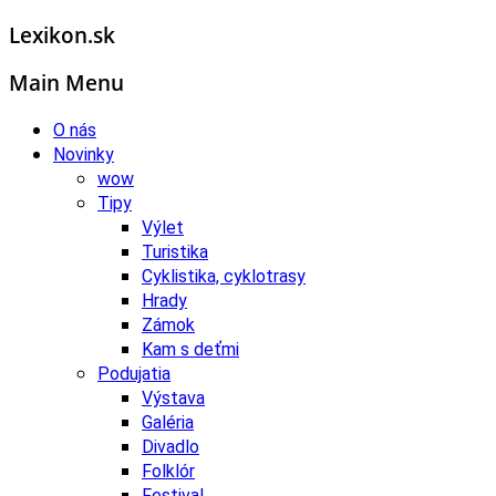
Lexikon.sk
Main Menu
O nás
Novinky
wow
Tipy
Výlet
Turistika
Cyklistika, cyklotrasy
Hrady
Zámok
Kam s deťmi
Podujatia
Výstava
Galéria
Divadlo
Folklór
Festival