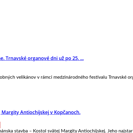
. Trnavské organové dni už po 25. ...
ných velikánov v rámci medzinárodného festivalu Trnavské organo
 Margity Antiochijskej v Kopčanoch.
nska stavba – Kostol svätej Margity Antiochijskej. Jeho najstarši