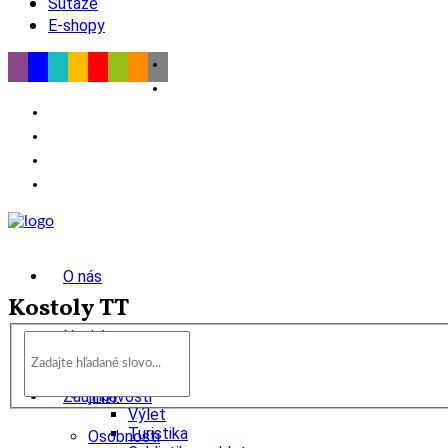
Súťaže
E-shopy
O nás
Kostoly TT
Novinky
wow
Tipy
Zaujímavosti
Výlet
Turistika
Osobnosti