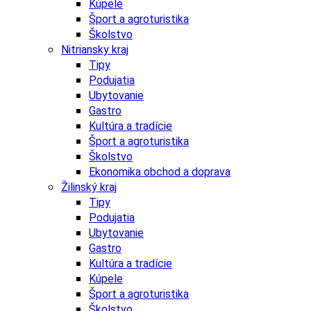
Kúpele
Šport a agroturistika
Školstvo
Nitriansky kraj
Tipy
Podujatia
Ubytovanie
Gastro
Kultúra a tradície
Šport a agroturistika
Školstvo
Ekonomika obchod a doprava
Žilinský kraj
Tipy
Podujatia
Ubytovanie
Gastro
Kultúra a tradície
Kúpele
Šport a agroturistika
Školstvo