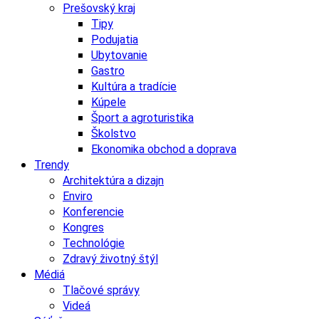
Prešovský kraj
Tipy
Podujatia
Ubytovanie
Gastro
Kultúra a tradície
Kúpele
Šport a agroturistika
Školstvo
Ekonomika obchod a doprava
Trendy
Architektúra a dizajn
Enviro
Konferencie
Kongres
Technológie
Zdravý životný štýl
Médiá
Tlačové správy
Videá