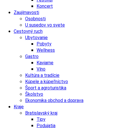
Koncert
Zaujímavosti
Osobnosti
U susedov vo svete
Cestovný ruch
Ubytovanie
Pobyty
Wellness
Gastro
Kaviarne
Víno
Kultúra a tradície
Kúpele a kúpeľníctvo
Šport a agroturistika
Školstvo
Ekonomika obchod a doprava
Kraje
Bratislavský kraj
Tipy
Podujatia