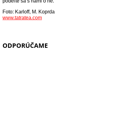
podeľte sa s nami o ne.
Foto: Karloff, M. Koprda
www.tatratea.com
ODPORÚČAME