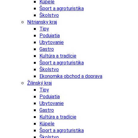
Kúpele
Šport a agroturistika
Školstvo
Nitriansky kraj
Tipy
Podujatia
Ubytovanie
Gastro
Kultúra a tradície
Šport a agroturistika
Školstvo
Ekonomika obchod a doprava
Žilinský kraj
Tipy
Podujatia
Ubytovanie
Gastro
Kultúra a tradície
Kúpele
Šport a agroturistika
Školstvo