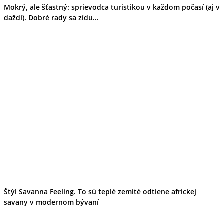
Mokrý, ale šťastný: sprievodca turistikou v každom počasí (aj v
daždi). Dobré rady sa zídu...
Štýl Savanna Feeling. To sú teplé zemité odtiene africkej
savany v modernom bývaní