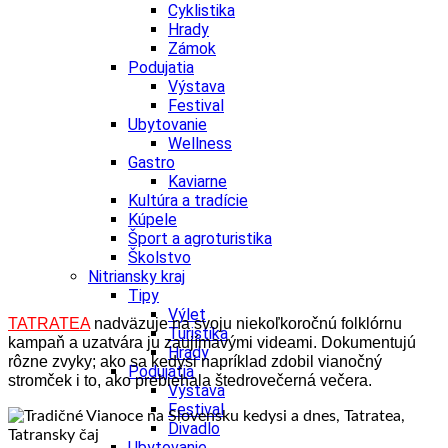
Cyklistika
Hrady
Zámok
Podujatia
Výstava
Festival
Ubytovanie
Wellness
Gastro
Kaviarne
Kultúra a tradície
Kúpele
Šport a agroturistika
Školstvo
Nitriansky kraj
Tipy
Výlet
TATRATEA
nadväzuje na svoju niekoľkoročnú folklórnu
Turistika
kampaň a uzatvára ju zaujímavými videami. Dokumentujú
Hrady
rôzne zvyky; ako sa kedysi napríklad zdobil vianočný
Podujatia
stromček i to, ako prebiehala štedrovečerná večera.
Výstava
Festival
Divadlo
Ubytovanie