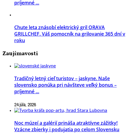
príjemné ...
Chute leta znásobí elektrický gril ORAVA
GRILLCHEF. Váš pomocník na grilovanie 365 dní v
roku
Zaujímavosti
Tradičný letný cieľ turistov – jaskyne. Naše
slovensko ponúka pri návšteve veľký bonus –
príjemné ...
24 júla, 2026
Noc múzeí a galérií prináša atraktívne zážitky!
Vzácne zbierky i podujatia po celom Slovensku