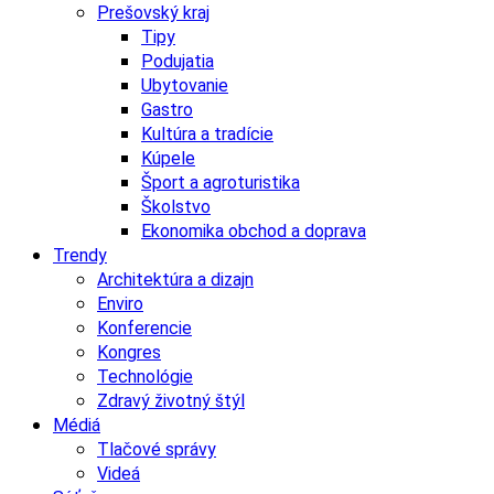
Prešovský kraj
Tipy
Podujatia
Ubytovanie
Gastro
Kultúra a tradície
Kúpele
Šport a agroturistika
Školstvo
Ekonomika obchod a doprava
Trendy
Architektúra a dizajn
Enviro
Konferencie
Kongres
Technológie
Zdravý životný štýl
Médiá
Tlačové správy
Videá