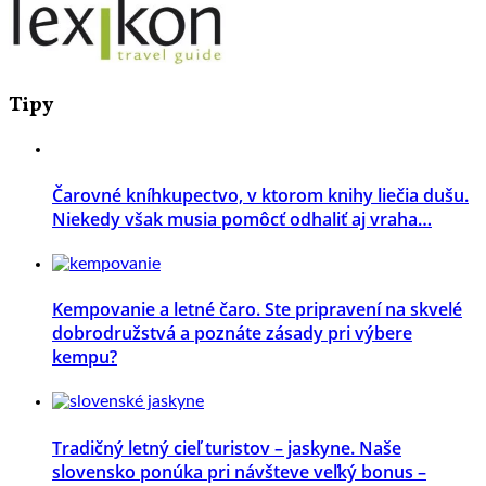
Tipy
Čarovné kníhkupectvo, v ktorom knihy liečia dušu.
Niekedy však musia pomôcť odhaliť aj vraha…
Kempovanie a letné čaro. Ste pripravení na skvelé
dobrodružstvá a poznáte zásady pri výbere
kempu?
Tradičný letný cieľ turistov – jaskyne. Naše
slovensko ponúka pri návšteve veľký bonus –