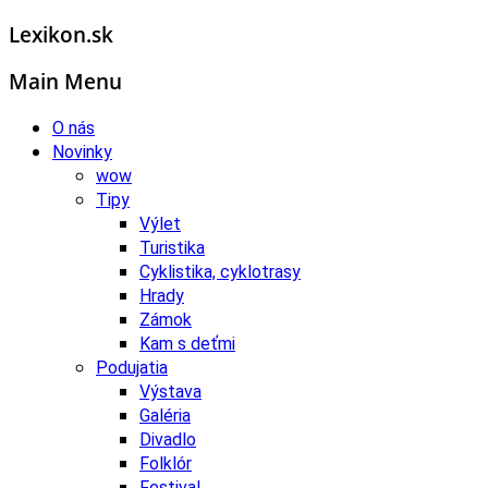
Lexikon.sk
Main Menu
O nás
Novinky
wow
Tipy
Výlet
Turistika
Cyklistika, cyklotrasy
Hrady
Zámok
Kam s deťmi
Podujatia
Výstava
Galéria
Divadlo
Folklór
Festival