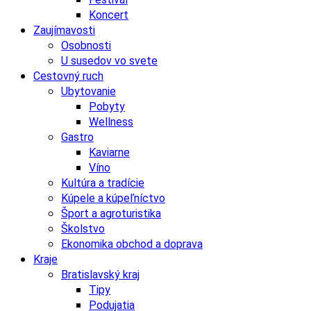
Koncert
Zaujímavosti
Osobnosti
U susedov vo svete
Cestovný ruch
Ubytovanie
Pobyty
Wellness
Gastro
Kaviarne
Víno
Kultúra a tradície
Kúpele a kúpeľníctvo
Šport a agroturistika
Školstvo
Ekonomika obchod a doprava
Kraje
Bratislavský kraj
Tipy
Podujatia