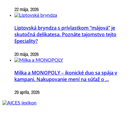
22 mája, 2026
Liptovská bryndza s prívlastkom “májová” je
skutočná delikatesa. Poznáte tajomstvo tejto
špeciality?
20 mája, 2026
Milka a MONOPOLY – ikonické duo sa spája v
kampani. Nakupovanie mení na súťaž o ...
29 apríla, 2026