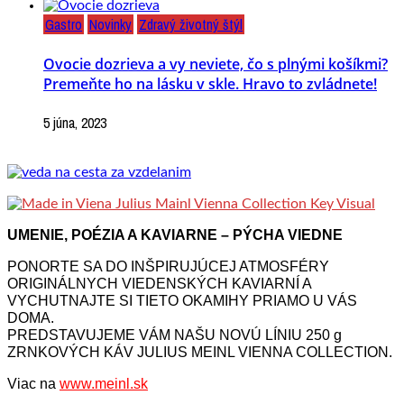
Gastro
Novinky
Zdravý životný štýl
Ovocie dozrieva a vy neviete, čo s plnými košíkmi?
Premeňte ho na lásku v skle. Hravo to zvládnete!
5 júna, 2023
UMENIE, POÉZIA A KAVIARNE – PÝCHA VIEDNE
PONORTE SA DO INŠPIRUJÚCEJ ATMOSFÉRY
ORIGINÁLNYCH VIEDENSKÝCH KAVIARNÍ A
VYCHUTNAJTE SI TIETO OKAMIHY PRIAMO U VÁS
DOMA.
PREDSTAVUJEME VÁM NAŠU NOVÚ LÍNIU 250 g
ZRNKOVÝCH KÁV JULIUS MEINL VIENNA COLLECTION.
Viac na
www.meinl.sk