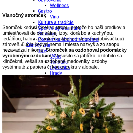
Wellness
Gastro
Vianočný stromček
Víno
Kultúra a tradície
Stromček kedysi visel zo stropu, pretože ho naši predkovia
Šport a agroturistika
umiestňovali do centrálnej izby, ktorá bola kuchyňou,
Školstvo
jedálňou, halou a spoločenskou miestnosťou (obývačkou)
Ekonomika obchod a doprava
zároveň. Ľudia kedysi nemali miesta nazvyš a zo stropu
Žilinský kraj
nezavadzal nikomu.
Stromček sa ozdoboval podomácky
Tipy
vyrobenými ozdobami.
Vysušilo sa jabĺčko, ozdobilo sa
Výlet
klinčekmi, vešali sa ozdobené medovníky, ozdoby
Turistika
vystrihnuté z papiera či kocka cukru v alobale.
Cyklistika
Hrady
Podujatia
Výstava
Galéria
Festival
Folklór
Koncert
Ubytovanie
Pobyty
Wellness
Gastro