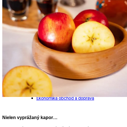
Tipy
Výlet
Turistika
Cyklistika
Hrady
Podujatia
Výstava
Galéria
Folklór
Ubytovanie
Pobyty
Wellness
Gastro
Kaviarne
Kultúra a tradície
Kúpele
Šport a agroturistika
Školstvo
Ekonomika obchod a doprava
Nielen vyprážaný kapor…