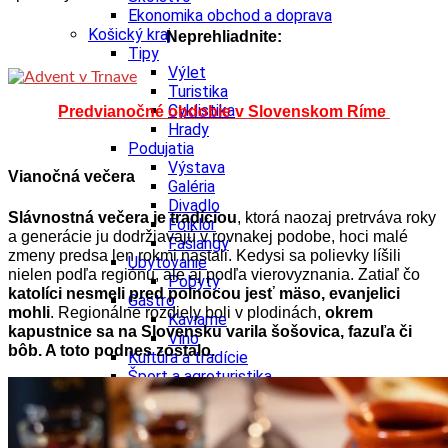
Ekonomika obchod a doprava
Košický kraj
Neprehliadnite:
Tipy
Výlet
Turistika
Cyklistika
Predvianočné obdobie v Slovenskom Ríme
Hrady
Podujatia
Výstava
Vianočná večera
Galéria
Divadlo
Slávnostná večera
je tradíciou
, ktorá naozaj pretrváva roky
Folklór
a generácie ju dodržiavajú v rovnakej podobe, hoci malé
Fašiangy
zmeny predsa len rokmi nastali. Kedysi sa polievky líšili
Ubytovanie
nielen podľa regiónu, ale aj podľa vierovyznania. Zatiaľ čo
Pobyty
katolíci nesmeli pred polnocou jesť mäso, evanjelici
Gastro
mohli
. Regionálne rozdiely boli v plodinách,
okrem
Kaviarne
kapustnice sa na Slovensku varila šošovica, fazuľa či
Víno
bôb. A toto podnes zostalo.
Kultúra a tradície
Šport a agroturistika
Školstvo
Ekonomika obchod a doprava
Prešovský kraj