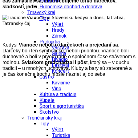
Školstvo
čas zamyslieť sa, či potrebujeme toľko darčekov,
Ekonomika obchod a doprava
sladkostí, jedla,…
Trnavský kraj
Tipy
Výlet
Hrady
Zámok
Podujatia
Kedysi
Vianoce neboli o darčekoch a prejedaní sa
.
Výstava
Darčeky boli len symbolické, neboli prioritou. Vianoce boli
Galéria
duchovné a boli v prvom rade o spoločnom čase strávenom s
Divadlo
rodinou.
Sviatkom predchádzal i pôs
t, ktorý sa – v duchu
Festival
tradícií – u mnohých uchováva. Kluby a bary sú zatvorené a
Koncert
je čas konečne trochu hlbšie nazrieť aj do seba.
Gastro
Kaviarne
Víno
Kultúra a tradície
Kúpele
Šport a agroturistika
Školstvo
Trenčiansky kraj
Tipy
Výlet
Turistika