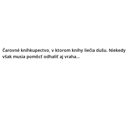
Čarovné kníhkupectvo, v ktorom knihy liečia dušu. Niekedy
však musia pomôcť odhaliť aj vraha...