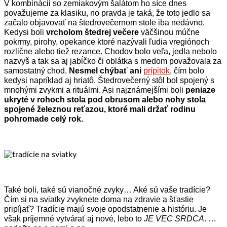
V kombinácii so zemiakovým šalátom ho síce dnes
považujeme za klasiku, no pravda je taká, že toto jedlo sa
začalo objavovať na štedrovečernom stole iba nedávno.
Kedysi boli
vrcholom štedrej večere
väčšinou múčne
pokrmy, pirohy, opekance ktoré nazývali ľudia vregiónoch
rozlične alebo tiež rezance. Chodov bolo veľa, jedla nebolo
nazvyš a tak sa aj jabĺčko či oblátka s medom považovala za
samostatný chod.
Nesmel chýbať ani
prípitok
, čím bolo
kedysi napríklad aj hriatô. Štedrovečerný stôl bol spojený s
mnohými zvykmi a rituálmi. Asi najznámejšími boli
peniaze
ukryté v rohoch stola pod obrusom alebo nohy stola
spojené železnou reťazou, ktoré mali držať rodinu
pohromade celý rok.
Také boli, také sú vianočné zvyky… Aké sú vaše tradície?
Čím si na sviatky zvyknete doma na zdravie a šťastie
pripíjať? Tradície majú svoje opodstatnenie a históriu. Je
však príjemné vytvárať aj nové, lebo to
JE VEC SRDCA
. …