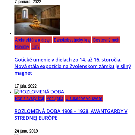
7 januára, 2022
Architektúra a dizajn
Banskobystrický kraj
Cestovný ruch
Novinky
Tipy
Gotické umenie v dielach zo 14. až 16. storočia.
Nová stála expozícia na Zvolenskom zámku je silný
magnet
17 júla, 2022
Bratislavský kraj
Podujatia
U susedov vo svete
ROZLOMENÁ DOBA 1908 – 1928, AVANTGARDY V
STREDNEJ EURÓPE
24 júna, 2019