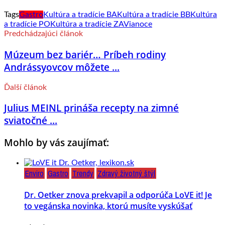
Tags
Gastro
Kultúra a tradície BA
Kultúra a tradície BB
Kultúra
a tradície PO
Kultúra a tradície ZA
Vianoce
Predchádzajúci článok
Múzeum bez bariér… Príbeh rodiny
Andrássyovcov môžete ...
Ďalší článok
Julius MEINL prináša recepty na zimné
sviatočné ...
Mohlo by vás zaujímať:
Enviro
Gastro
Trendy
Zdravý životný štýl
Dr. Oetker znova prekvapil a odporúča LoVE it! Je
to vegánska novinka, ktorú musíte vyskúšať