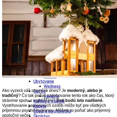
Kultúra a tradície
Kúpele
Šport a agroturistika
Školstvo
Ekonomika obchod a doprava
Banskobystrický kraj
Tipy
Výlet
Turistika
Cyklistika
Hrady
Podujatia
Výstava
Galéria
Festival
Folklór
Ubytovanie
Wellness
Ako vyzerá váš stromček dnes? Je
moderný, alebo je
Gastro
tradičný
?
Čo tak poňať ozdobovanie tento rok ako čas, ktorý
Kaviarne
strávime spolu s najbližšími?
Deti budú isto nadšené.
Kultúra a tradície
Vystrihovanie papierových ozdôb môže byť pre všetkých
Kúpele
príjemnou psycho-hygienou. Môžete to poňať ako príjemný
Šport a agroturistika
spoločný večer.
Školstvo