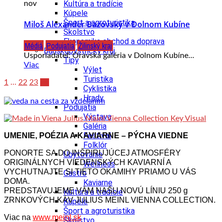
Kultúra a tradície
nov
Kúpele
Šport a agroturistika
Miloš Alexander Bazovský v Dolnom Kubíne
Školstvo
Ekonomika obchod a doprava
Médiá
Podujatia
Žilinský kraj
Banskobystrický kraj
Usporiadateľ: Oravská galéria v Dolnom Kubíne...
Tipy
Viac
Výlet
Turistika
1
…
22
23
24
Cyklistika
Hrady
Podujatia
Výstava
Galéria
Festival
UMENIE, POÉZIA A KAVIARNE – PÝCHA VIEDNE
Folklór
PONORTE SA DO INŠPIRUJÚCEJ ATMOSFÉRY
Ubytovanie
ORIGINÁLNYCH VIEDENSKÝCH KAVIARNÍ A
Wellness
VYCHUTNAJTE SI TIETO OKAMIHY PRIAMO U VÁS
Gastro
DOMA.
Kaviarne
PREDSTAVUJEME VÁM NAŠU NOVÚ LÍNIU 250 g
Kultúra a tradície
ZRNKOVÝCH KÁV JULIUS MEINL VIENNA COLLECTION.
Kúpele
Šport a agroturistika
Viac na
www.meinl.sk
Školstvo