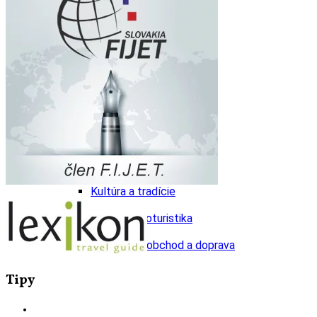
Tipy
Výlet
Turistika
Cyklistika
Hrady
Podujatia
Výstava
Galéria
Folklór
Ubytovanie
Pobyty
Wellness
Gastro
Kaviarne
Kultúra a tradície
Kúpele
Šport a agroturistika
Školstvo
Ekonomika obchod a doprava
Tipy