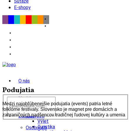
Súťaže
E-shopy
O nás
Podujatia
Novinky
Medzi najobľúbenejšie podujatia (events) patria letné
folklórne festivaly. Slovensko je magnet pre domácich a
wow
zahraničných nadšencov tradičnej ľudovej kultúry a umenia
Tipy
Zaujímavosti
Výlet
Turistika
Osobnosti