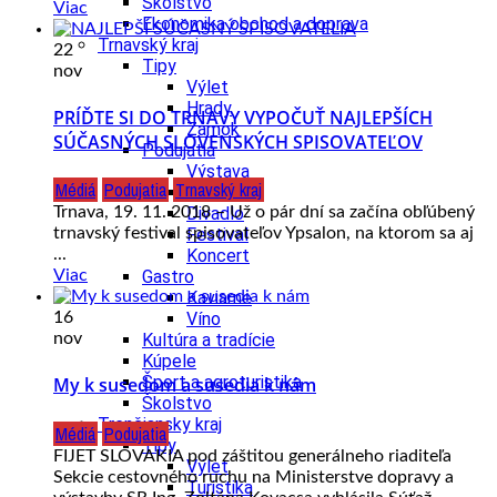
Školstvo
Viac
Ekonomika obchod a doprava
Trnavský kraj
22
Tipy
nov
Výlet
Hrady
PRÍĎTE SI DO TRNAVY VYPOČUŤ NAJLEPŠÍCH
Zámok
SÚČASNÝCH SLOVENSKÝCH SPISOVATEĽOV
Podujatia
Výstava
Médiá
Podujatia
Trnavský kraj
Galéria
Trnava, 19. 11. 2018 – Už o pár dní sa začína obľúbený
Divadlo
trnavský festival spisovateľov Ypsalon, na ktorom sa aj
Festival
...
Koncert
Viac
Gastro
Kaviarne
16
Víno
nov
Kultúra a tradície
Kúpele
Šport a agroturistika
My k susedom a susedia k nám
Školstvo
Trenčiansky kraj
Médiá
Podujatia
Tipy
FIJET SLOVAKIA pod záštitou generálneho riaditeľa
Výlet
Sekcie cestovného ruchu na Ministerstve dopravy a
Turistika