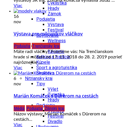
výstavby SR Ing. Zoltána Kovacsa vyhlásila Súťaž ...
Cyklistika
Viac
Hrady
Zámok
16
Podujatia
nov
Výstava
Festival
Výstava pre milovníkov vláčikov
Ubytovanie
Wellness
Podujatia
Trenčiansky kraj
Gastro
Kaviarne
Máte radi vláčiky? Potešíme vás: Na Trenčianskom
Kultúra a tradície
hrade si môžete od 17. 11. 2018 do 28. 2. 2019 pozrieť
Kúpele
najrôznejšie ...
Šport a agroturistika
Viac
Školstvo
Nitriansky kraj
6
Tipy
nov
Výlet
Turistika
Marián Komáček s Dürerom na cestách
Hrady
Podujatia
Médiá
Podujatia
Žilinský kraj
Výstava
Názov výstavy: Marián Komáček s Dürerom na
Festival
cestách...
Divadlo
Viac
Ubytovanie