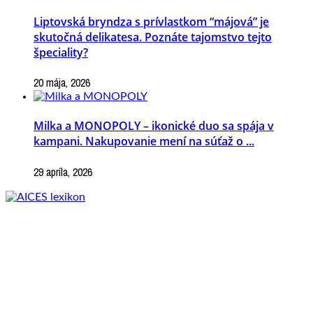
Liptovská bryndza s prívlastkom “májová” je
skutočná delikatesa. Poznáte tajomstvo tejto
špeciality?
20 mája, 2026
Milka a MONOPOLY – ikonické duo sa spája v
kampani. Nakupovanie mení na súťaž o ...
29 apríla, 2026