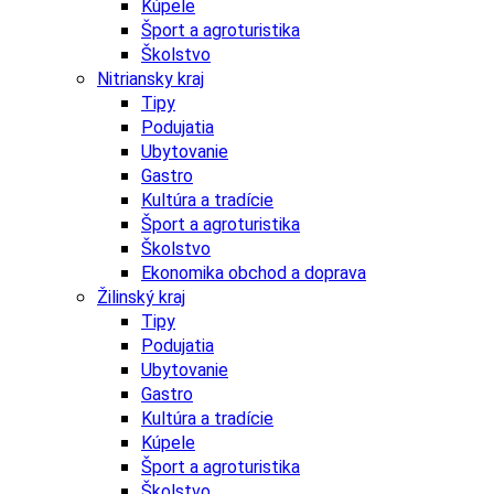
Kúpele
Šport a agroturistika
Školstvo
Nitriansky kraj
Tipy
Podujatia
Ubytovanie
Gastro
Kultúra a tradície
Šport a agroturistika
Školstvo
Ekonomika obchod a doprava
Žilinský kraj
Tipy
Podujatia
Ubytovanie
Gastro
Kultúra a tradície
Kúpele
Šport a agroturistika
Školstvo