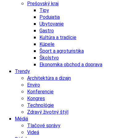
Prešovský kraj
Tipy
Podujatia
Ubytovanie
Gastro
Kultúra a tradície
Kúpele
Šport a agroturistika
Školstvo
Ekonomika obchod a doprava
Trendy
Architektúra a dizajn
Enviro
Konferencie
Kongres
Technológie
Zdravý životný štýl
Médiá
Tlačové správy
Videá