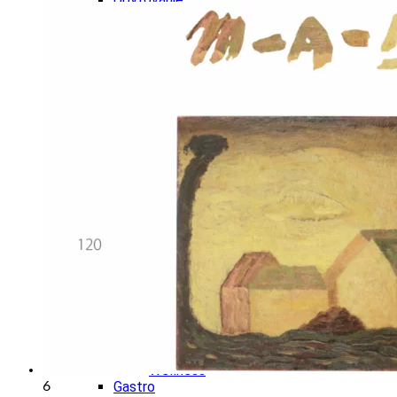
Wellness
Gastro
Víno
Kultúra a tradície
Šport a agroturistika
Školstvo
Ekonomika obchod a doprava
Žilinský kraj
Tipy
Výlet
Turistika
Cyklistika
Hrady
Podujatia
Výstava
Galéria
Festival
Folklór
Koncert
Ubytovanie
Pobyty
Wellness
Gastro
6