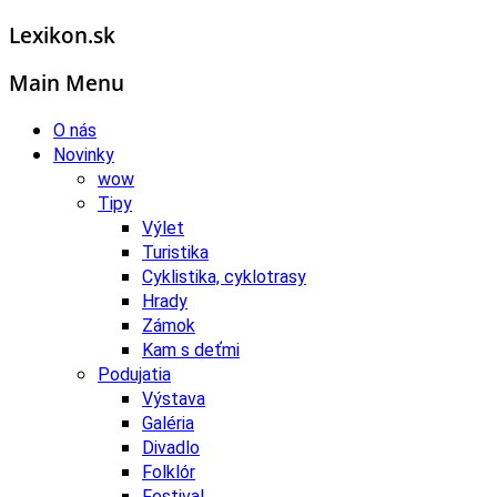
Lexikon.sk
Main Menu
O nás
Novinky
wow
Tipy
Výlet
Turistika
Cyklistika, cyklotrasy
Hrady
Zámok
Kam s deťmi
Podujatia
Výstava
Galéria
Divadlo
Folklór
Festival