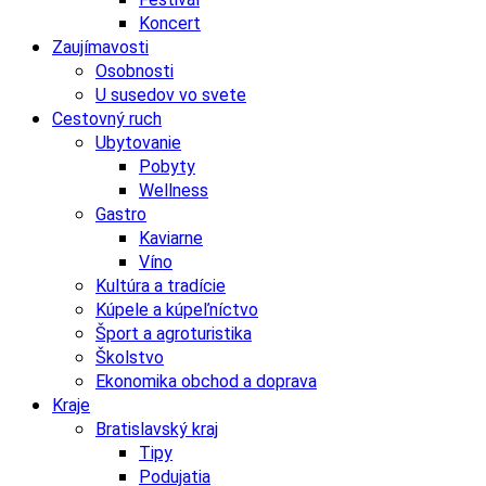
Koncert
Zaujímavosti
Osobnosti
U susedov vo svete
Cestovný ruch
Ubytovanie
Pobyty
Wellness
Gastro
Kaviarne
Víno
Kultúra a tradície
Kúpele a kúpeľníctvo
Šport a agroturistika
Školstvo
Ekonomika obchod a doprava
Kraje
Bratislavský kraj
Tipy
Podujatia