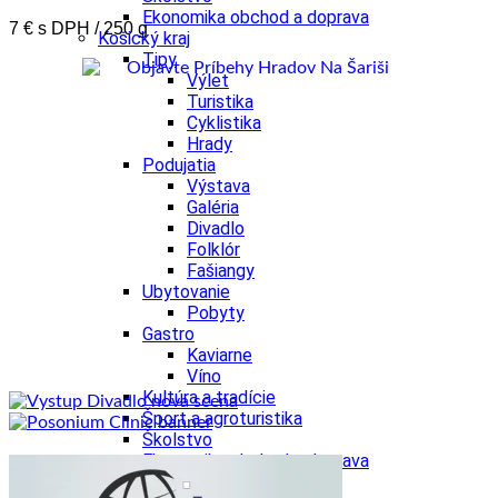
Ekonomika obchod a doprava
7 € s DPH / 250 g
Košický kraj
Tipy
Výlet
Turistika
Cyklistika
Hrady
Podujatia
Výstava
Galéria
Divadlo
Folklór
Fašiangy
Ubytovanie
Pobyty
Gastro
Kaviarne
Víno
Kultúra a tradície
Šport a agroturistika
Školstvo
Ekonomika obchod a doprava
Prešovský kraj