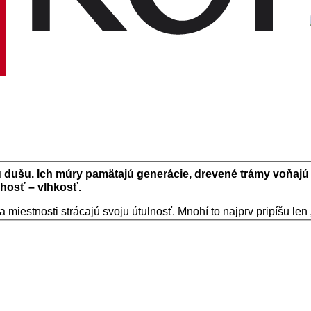
ú duš
u. Ich m
úry pamätajú generácie, dreven
é
trámy voňajú 
 hosť – vlhkosť.
 miestnosti strácajú svoju útulnosť. Mnohí to najprv pripíšu le