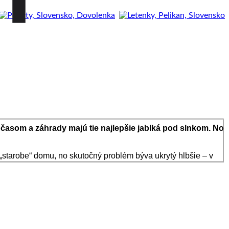
časom a záhrady majú tie najlepšie jablká pod slnkom. No
n „starobe“ domu, no skutočný problém býva ukrytý hlbšie – v