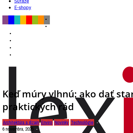
Súťaže
E-shopy
Keď múry vlhnú: ako dať st
praktických rád
Architektúra a dizajn
Enviro
Novinky
Technológie
6 novembra, 2025