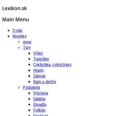
Lexikon.sk
Main Menu
O nás
Novinky
wow
Tipy
Výlet
Turistika
Cyklistika, cyklotrasy
Hrady
Zámok
Kam s deťmi
Podujatia
Výstava
Galéria
Divadlo
Folklór
Festival