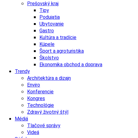
Prešovský kraj
Tipy
Podujatia
Ubytovanie
Gastro
Kultúra a tradície
Kúpele
Šport a agroturistika
Školstvo
Ekonomika obchod a doprava
Trendy
Architektúra a dizajn
Enviro
Konferencie
Kongres
Technológie
Zdravý životný štýl
Médiá
Tlačové správy
Videá