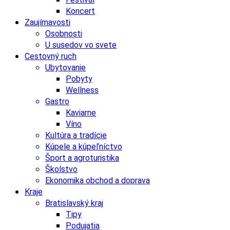
Koncert
Zaujímavosti
Osobnosti
U susedov vo svete
Cestovný ruch
Ubytovanie
Pobyty
Wellness
Gastro
Kaviarne
Víno
Kultúra a tradície
Kúpele a kúpeľníctvo
Šport a agroturistika
Školstvo
Ekonomika obchod a doprava
Kraje
Bratislavský kraj
Tipy
Podujatia