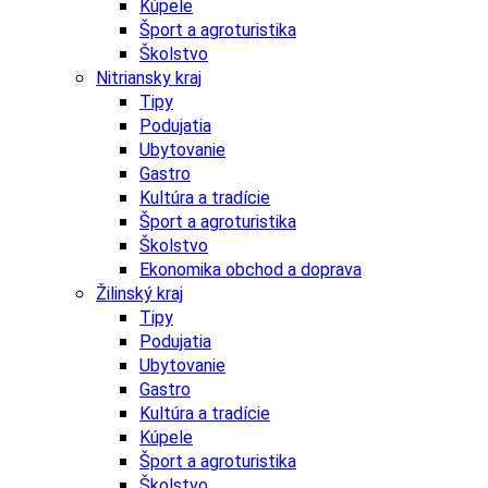
Kúpele
Šport a agroturistika
Školstvo
Nitriansky kraj
Tipy
Podujatia
Ubytovanie
Gastro
Kultúra a tradície
Šport a agroturistika
Školstvo
Ekonomika obchod a doprava
Žilinský kraj
Tipy
Podujatia
Ubytovanie
Gastro
Kultúra a tradície
Kúpele
Šport a agroturistika
Školstvo