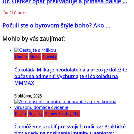
Dr. Oetker opäť prekvapuje a prináša ďalšie ...
Ďalší článok
Počuli ste o bytovom štýle boho? Ako ...
Mohlo by vás zaujímať:
Gastro
Médiá
Novinky
Čokoláda Milka je neodolateľná a preto je dôležité
občas sa odmeniť! Vychutnajte si čokoládu na
MMMAX
5 októbra, 2023
Enviro
Novinky
Zdravý životný štýl
Čo môžeme urobiť pre svojich rodičov? Praktické
tipy a rady na posilnenie imunity u seniorov.