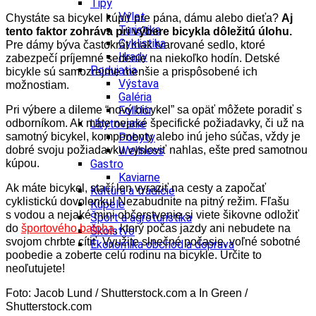
Tipy
Výlet
Chystáte sa bicykel kúpiť pre pána, dámu alebo dieťa?
Aj
Turistika
tento faktor zohráva pri výbere bicykla dôležitú úlohu.
Cyklistika
Pre dámy býva častokrát inak tvarované sedlo, ktoré
Hrady
zabezpečí príjemné sedenie na niekoľko hodín. Detské
Podujatia
bicykle sú samozrejme menšie a prispôsobené ich
Výstava
možnostiam.
Galéria
Pri výbere a dileme “nový bicykel” sa opäť môžete poradiť s
Folklór
odborníkom. Ak máte nejaké špecifické požiadavky, či už na
Ubytovanie
samotný bicykel, komponenty alebo inú jeho súčas, vždy je
Pobyty
dobré svoju požiadavku vysloviť nahlas, ešte pred samotnou
Wellness
kúpou.
Gastro
Kaviarne
Ak máte bicykel, stačí len vyraziť na cesty a započať
Kultúra a tradície
cyklistickú dovolenku! Nezabudnite na pitný režim. Fľašu
Kúpele
s vodou a nejaké mini občerstvenie si viete šikovne odložiť
Šport a agroturistika
do
športového batoha
, ktorý počas jazdy ani nebudete na
Školstvo
svojom chrbte cítiť. Využite slnečné počasie, voľné sobotné
Ekonomika obchod a doprava
poobedie a zoberte celú rodinu na bicykle. Určite to
neoľutujete!
Foto: Jacob Lund / Shutterstock.com a
In Green /
Shutterstock.com