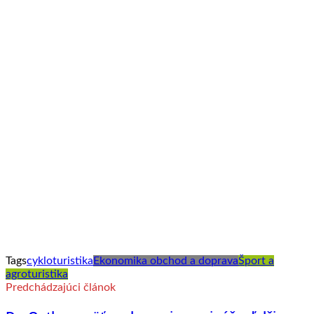
Tags
cykloturistika
Ekonomika obchod a doprava
Šport a
agroturistika
Predchádzajúci článok