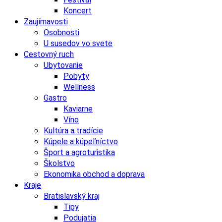
Koncert
Zaujímavosti
Osobnosti
U susedov vo svete
Cestovný ruch
Ubytovanie
Pobyty
Wellness
Gastro
Kaviarne
Víno
Kultúra a tradície
Kúpele a kúpeľníctvo
Šport a agroturistika
Školstvo
Ekonomika obchod a doprava
Kraje
Bratislavský kraj
Tipy
Podujatia