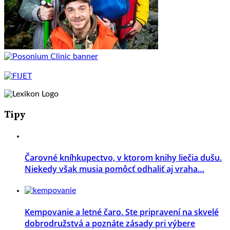
Tipy
Čarovné kníhkupectvo, v ktorom knihy liečia dušu.
Niekedy však musia pomôcť odhaliť aj vraha…
Kempovanie a letné čaro. Ste pripravení na skvelé
dobrodružstvá a poznáte zásady pri výbere