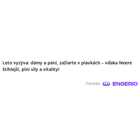
Leto vyzýva: dámy a páni, zažiarte v plavkách – vďaka Neere
štíhlejší, plní sily a vitality!