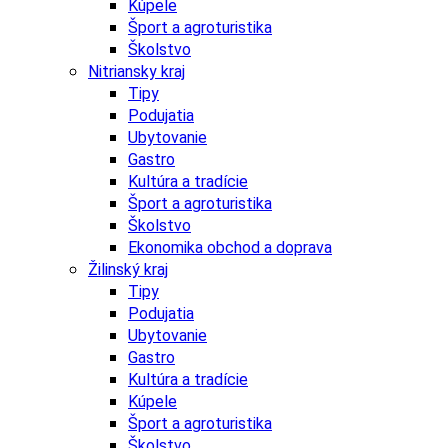
Kúpele
Šport a agroturistika
Školstvo
Nitriansky kraj
Tipy
Podujatia
Ubytovanie
Gastro
Kultúra a tradície
Šport a agroturistika
Školstvo
Ekonomika obchod a doprava
Žilinský kraj
Tipy
Podujatia
Ubytovanie
Gastro
Kultúra a tradície
Kúpele
Šport a agroturistika
Školstvo