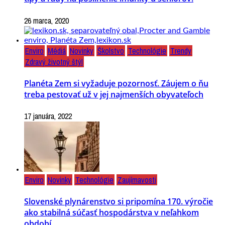
26 marca, 2020
Enviro
Médiá
Novinky
Školstvo
Technológie
Trendy
Zdravý životný štýl
Planéta Zem si vyžaduje pozornosť. Záujem o ňu
treba pestovať už v jej najmenších obyvateľoch
17 januára, 2022
Enviro
Novinky
Technológie
Zaujímavosti
Slovenské plynárenstvo si pripomína 170. výročie
ako stabilná súčasť hospodárstva v neľahkom
období