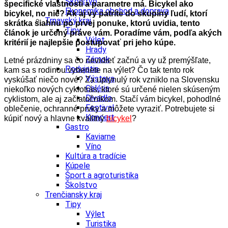
Školstvo
špecifické vlastnosti a parametre má. Bicykel ako
Ekonomika obchod a doprava
bicykel, no nie? Ak aj vy patríte do skupiny ľudí, ktorí
Trnavský kraj
skrátka siahnu po prvej ponuke, ktorú uvidia, tento
Tipy
článok je určený práve vám. Poradíme vám, podľa akých
Výlet
kritérií je najlepšie postupovať pri jeho kúpe.
Hrady
Zámok
Letné prázdniny sa čo nevidieť začnú a vy už premýšľate,
Podujatia
kam sa s rodinou vyberiete na výlet? Čo tak tento rok
Výstava
vyskúšať niečo nové? Za uplynulý rok vzniklo na Slovensku
Galéria
niekoľko nových cyklotrás, ktoré sú určené nielen skúseným
Divadlo
cyklistom, ale aj začiatočníkom. Stačí vám bicykel, pohodlné
Festival
oblečenie, ochranné prvky a môžete vyraziť. Potrebujete si
Koncert
kúpiť nový a hlavne kvalitný
bicykel
?
Gastro
Kaviarne
Víno
Kultúra a tradície
Kúpele
Šport a agroturistika
Školstvo
Trenčiansky kraj
Tipy
Výlet
Turistika