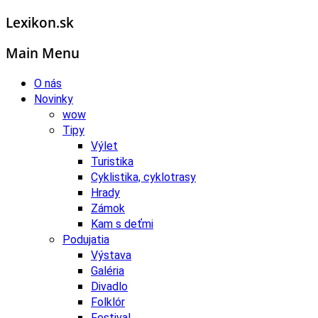
Lexikon.sk
Main Menu
O nás
Novinky
wow
Tipy
Výlet
Turistika
Cyklistika, cyklotrasy
Hrady
Zámok
Kam s deťmi
Podujatia
Výstava
Galéria
Divadlo
Folklór
Festival