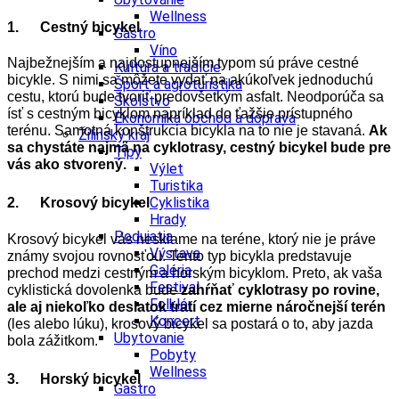
Wellness
1. Cestný bicykel
Gastro
Víno
Najbežnejším a najdostupnejším typom sú práve cestné
Kultúra a tradície
bicykle. S nimi sa môžete vydať na akúkoľvek jednoduchú
Šport a agroturistika
cestu, ktorú bude tvoriť predovšetkým asfalt. Neodporúča sa
Školstvo
ísť s cestným bicyklom napríklad do ťažšie prístupného
Ekonomika obchod a doprava
terénu. Samotná konštrukcia bicykla na to nie je stavaná.
Ak
Žilinský kraj
sa chystáte najmä na cyklotrasy, cestný bicykel bude pre
Tipy
vás ako stvorený.
Výlet
Turistika
Cyklistika
2. Krosový bicykel
Hrady
Podujatia
Krosový bicykel vás nesklame na teréne, ktorý nie je práve
Výstava
známy svojou rovnosťou. Tento typ bicykla predstavuje
Galéria
prechod medzi cestným a horským bicyklom. Preto, ak vaša
Festival
cyklistická dovolenka bude
zahŕňať cyklotrasy po rovine,
Folklór
ale aj niekoľko desiatok tratí cez mierne náročnejší terén
Koncert
(les alebo lúku), krosový bicykel sa postará o to, aby jazda
Ubytovanie
bola zážitkom.
Pobyty
Wellness
3. Horský bicykel
Gastro