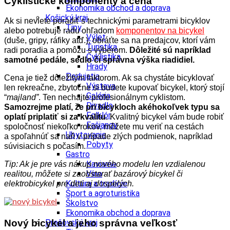
Cyklistické komponenty a cena
Ekonomika obchod a doprava
Košický kraj
Ak si neviete poradiť s technickými parametrami bicyklov
Tipy
alebo potrebuje radu ohľadom
komponentov na bicykel
Výlet
(duše, gripy, ráfiky atď.), obráťte sa na predajcov, ktorí vám
Turistika
radi poradia a pomôžu s výberom.
Dôležité sú napríklad
Cyklistika
samotné pedále, sedlo či správna výška riadidiel.
Hrady
Podujatia
Cena je tiež dôležitým faktorom. Ak sa chystáte bicyklovať
Výstava
len rekreačne, zbytočne si budete kupovať bicykel, ktorý stojí
Galéria
“
majland”
. Ten nechajte profesionálnym cyklistom.
Divadlo
Samozrejme platí, že pri bicykloch akéhokoľvek typu sa
Folklór
oplatí priplatiť si za kvalitu
. Kvalitný bicykel vám bude robiť
Fašiangy
spoločnosť niekoľko rokov, môžete mu veriť na cestách
Ubytovanie
a spoľahnúť sa naň v prípade zlých podmienok, napríklad
Pobyty
súvisiacich s počasím.
Gastro
Kaviarne
Tip: Ak je pre vás nákup nového modelu len vzdialenou
Víno
realitou, môžete si zaobstarať bazárový bicykel či
Kultúra a tradície
elektrobicykel pre deti aj dospelých.
Šport a agroturistika
Školstvo
Ekonomika obchod a doprava
Prešovský kraj
Nový bicykel a jeho správna veľkosť