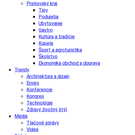
Prešovský kraj
Tipy
Podujatia
Ubytovanie
Gastro
Kultúra a tradície
Kúpele
Šport a agroturistika
Školstvo
Ekonomika obchod a doprava
Trendy
Architektúra a dizajn
Enviro
Konferencie
Kongres
Technológie
Zdravý životný štýl
Médiá
Tlačové správy
Videá