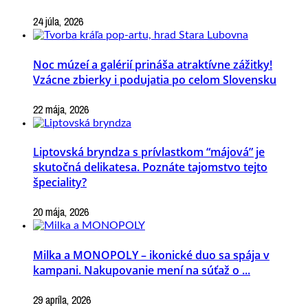
24 júla, 2026
Noc múzeí a galérií prináša atraktívne zážitky!
Vzácne zbierky i podujatia po celom Slovensku
22 mája, 2026
Liptovská bryndza s prívlastkom “májová” je
skutočná delikatesa. Poznáte tajomstvo tejto
špeciality?
20 mája, 2026
Milka a MONOPOLY – ikonické duo sa spája v
kampani. Nakupovanie mení na súťaž o ...
29 apríla, 2026