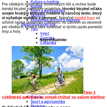
Kultúra a tradície
Pre všetkých milovníkov slovenských hôr a vrchov bude
Kúpele
horský bicykel najlepším priateľom.
Horský bicykel vďaka
Šport a agroturistika
svojim hrubým kolesám zvládne aj náročný terén, ktorý
Školstvo
si vyžaduje stabilitu a pevnosť
. Náročné
horské trasy
sú
Ekonomika obchod a doprava
určené najmä skúseným cyklistom, no zároveň sú otvorené
Banskobystrický kraj
pre všetkých, ktorých láka vyskúšať si rýchlu jazdu pomedzi
Tipy
lesy a hory.
Výlet
Turistika
Neprehliadnite:
Cyklistika
Hrady
Podujatia
Výstava
Galéria
Festival
Folklór
Ubytovanie
Wellness
Gastro
Kaviarne
Kultúra a tradície
Tieto 3
Kúpele
cyklistické aplikácie by nemali chýbať vo vašom telefóne
Šport a agroturistika
Školstvo