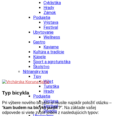
Cyklistika
Hrady
Zámok
Podujatia
Výstava
Festival
Ubytovanie
Wellness
Gastro
Kaviarne
Kultúra a tradície
Kúpele
Šport a agroturistika
Školstvo
Nitriansky kraj
Tipy
Výlet
Turistika
Hrady
Typ bicykla
Podujatia
Výstava
Pri výbere nového bicykla si musíte najskôr položiť otázku –
Festival
“
kam budem na bicykli jazdiť?
”. Na základe vašej
Divadlo
odpovede si viete zvoliť jeden z nasledujúcich typov:
Ubytovanie