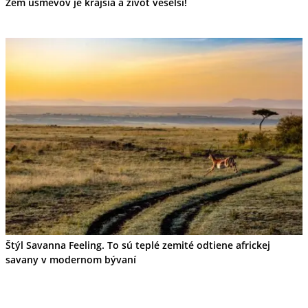
Zem úsmevov je krajšia a život veselší!
Štýl Savanna Feeling. To sú teplé zemité odtiene africkej
savany v modernom bývaní