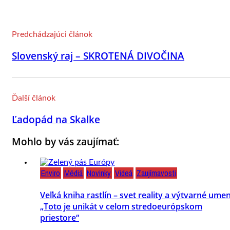
Predchádzajúci článok
Slovenský raj – SKROTENÁ DIVOČINA
Ďalší článok
Ľadopád na Skalke
Mohlo by vás zaujímať:
Enviro
Médiá
Novinky
Videá
Zaujímavosti
Veľká kniha rastlín – svet reality a výtvarné umen
„Toto je unikát v celom stredoeurópskom
priestore“