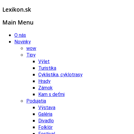
Lexikon.sk
Main Menu
O nás
Novinky
wow
Tipy
Výlet
Turistika
Cyklistika, cyklotrasy
Hrady
Zámok
Kam s deťmi
Podujatia
Výstava
Galéria
Divadlo
Folklór
Festival