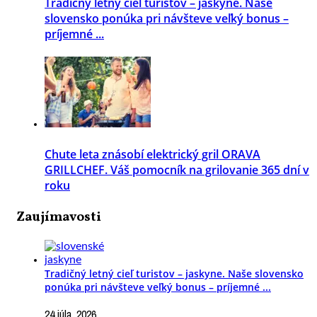
Tradičný letný cieľ turistov – jaskyne. Naše
slovensko ponúka pri návšteve veľký bonus –
príjemné ...
Chute leta znásobí elektrický gril ORAVA
GRILLCHEF. Váš pomocník na grilovanie 365 dní v
roku
Zaujímavosti
Tradičný letný cieľ turistov – jaskyne. Naše slovensko
ponúka pri návšteve veľký bonus – príjemné ...
24 júla, 2026