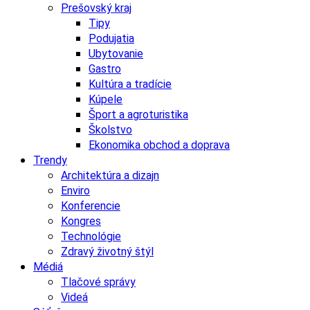
Prešovský kraj
Tipy
Podujatia
Ubytovanie
Gastro
Kultúra a tradície
Kúpele
Šport a agroturistika
Školstvo
Ekonomika obchod a doprava
Trendy
Architektúra a dizajn
Enviro
Konferencie
Kongres
Technológie
Zdravý životný štýl
Médiá
Tlačové správy
Videá