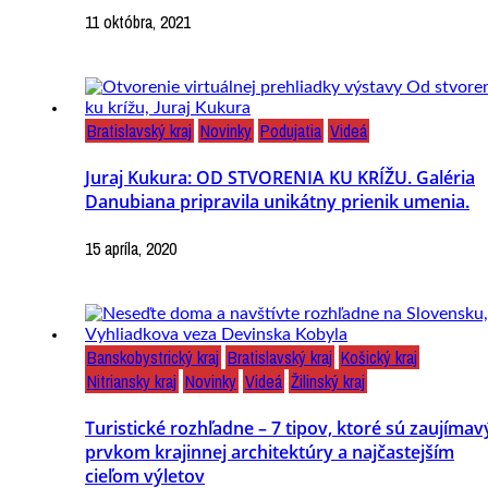
11 októbra, 2021
Bratislavský kraj
Novinky
Podujatia
Videá
Juraj Kukura: OD STVORENIA KU KRÍŽU. Galéria
Danubiana pripravila unikátny prienik umenia.
15 apríla, 2020
Banskobystrický kraj
Bratislavský kraj
Košický kraj
Nitriansky kraj
Novinky
Videá
Žilinský kraj
Turistické rozhľadne – 7 tipov, ktoré sú zaujíma
prvkom krajinnej architektúry a najčastejším
cieľom výletov