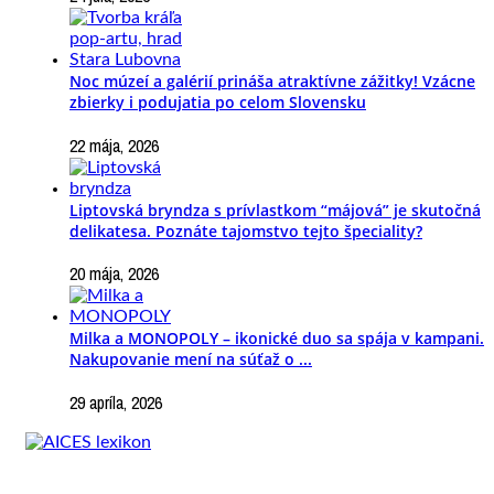
Noc múzeí a galérií prináša atraktívne zážitky! Vzácne
zbierky i podujatia po celom Slovensku
22 mája, 2026
Liptovská bryndza s prívlastkom “májová” je skutočná
delikatesa. Poznáte tajomstvo tejto špeciality?
20 mája, 2026
Milka a MONOPOLY – ikonické duo sa spája v kampani.
Nakupovanie mení na súťaž o ...
29 apríla, 2026