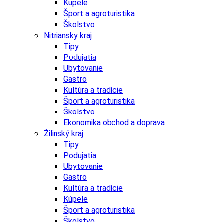
Kúpele
Šport a agroturistika
Školstvo
Nitriansky kraj
Tipy
Podujatia
Ubytovanie
Gastro
Kultúra a tradície
Šport a agroturistika
Školstvo
Ekonomika obchod a doprava
Žilinský kraj
Tipy
Podujatia
Ubytovanie
Gastro
Kultúra a tradície
Kúpele
Šport a agroturistika
Školstvo