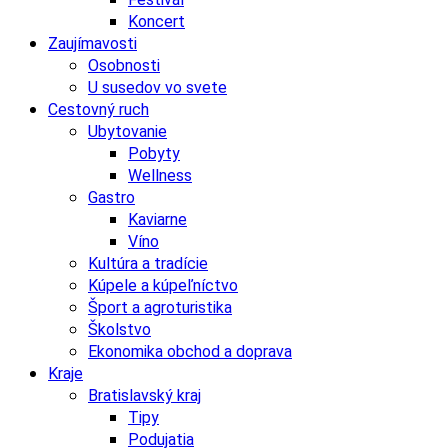
Koncert
Zaujímavosti
Osobnosti
U susedov vo svete
Cestovný ruch
Ubytovanie
Pobyty
Wellness
Gastro
Kaviarne
Víno
Kultúra a tradície
Kúpele a kúpeľníctvo
Šport a agroturistika
Školstvo
Ekonomika obchod a doprava
Kraje
Bratislavský kraj
Tipy
Podujatia