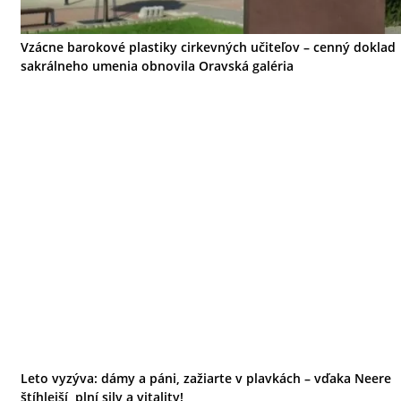
Vzácne barokové plastiky cirkevných učiteľov – cenný doklad
sakrálneho umenia obnovila Oravská galéria
Leto vyzýva: dámy a páni, zažiarte v plavkách – vďaka Neere
štíhlejší, plní sily a vitality!