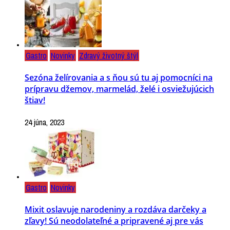
Gastro
Novinky
Zdravý životný štýl
Sezóna želírovania a s ňou sú tu aj pomocníci na
prípravu džemov, marmelád, želé i osviežujúcich
štiav!
24 júna, 2023
Gastro
Novinky
Mixit oslavuje narodeniny a rozdáva darčeky a
zľavy! Sú neodolateľné a pripravené aj pre vás