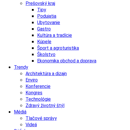
Prešovský kraj
Tipy
Podujatia
Ubytovanie
Gastro
Kultúra a tradície
Kúpele
Šport a agroturistika
Školstvo
Ekonomika obchod a doprava
Trendy
Architektúra a dizajn
Enviro
Konferencie
Kongres
Technológie
Zdravý životný štýl
Médiá
Tlačové správy
Videá