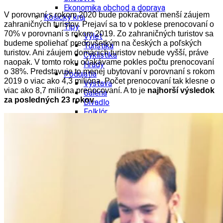
Ekonomika obchod a doprava
V porovnaní s rokom 2020 bude pokračovať menší záujem
Košický kraj
zahraničných turistov. Prejaví sa to v poklese prenocovaní o
Tipy
70% v porovnaní s rokom 2019. Zo zahraničných turistov sa
Výlet
budeme spoliehať predovšetkým na českých a poľských
Turistika
turistov. Ani záujem domácich turistov nebude vyšší, práve
Cyklistika
naopak. V tomto roku očakávame pokles počtu prenocovaní
Hrady
o 38%. Predstavuje to menej ubytovaní v porovnaní s rokom
Podujatia
2019 o viac ako 4,3 milióna. Počet prenocovaní tak klesne o
Výstava
viac ako 8,7 milióna prenocovaní. A to je
najhorší výsledok
Galéria
za posledných 23 rokov
.
Divadlo
Folklór
Fašiangy
Ubytovanie
Pobyty
Gastro
Kaviarne
Víno
Kultúra a tradície
Šport a agroturistika
Školstvo
Ekonomika obchod a doprava
Prešovský kraj