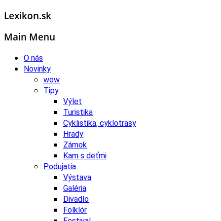
Lexikon.sk
Main Menu
O nás
Novinky
wow
Tipy
Výlet
Turistika
Cyklistika, cyklotrasy
Hrady
Zámok
Kam s deťmi
Podujatia
Výstava
Galéria
Divadlo
Folklór
Festival