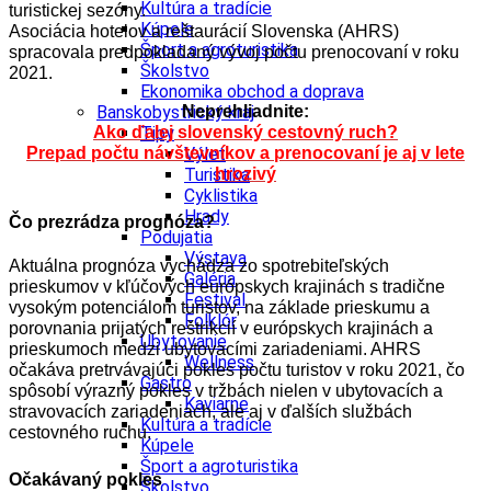
Kultúra a tradície
turistickej sezóny.
Kúpele
Asociácia hotelov a reštaurácií Slovenska (AHRS)
Šport a agroturistika
spracovala predpokladaný vývoj počtu prenocovaní v roku
Školstvo
2021.
Ekonomika obchod a doprava
Banskobystrický kraj
Neprehliadnite:
Tipy
Ako ďalej slovenský cestovný ruch?
Výlet
Prepad počtu návštevníkov a prenocovaní je aj v lete
Turistika
hrozivý
Cyklistika
Hrady
Čo prezrádza prognóza?
Podujatia
Výstava
Aktuálna prognóza vychádza zo spotrebiteľských
Galéria
prieskumov v kľúčových európskych krajinách s tradične
Festival
vysokým potenciálom turistov, na základe prieskumu a
Folklór
porovnania prijatých reštrikcií v európskych krajinách a
Ubytovanie
prieskumoch medzi ubytovacími zariadeniami. AHRS
Wellness
očakáva pretrvávajúci pokles počtu turistov v roku 2021, čo
Gastro
spôsobí výrazný pokles v tržbách nielen v ubytovacích a
Kaviarne
stravovacích zariadeniach, ale aj v ďalších službách
Kultúra a tradície
cestovného ruchu.
Kúpele
Šport a agroturistika
Očakávaný pokles
Školstvo