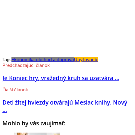
Tags
Ekonomika obchod a doprava
Ubytovanie
Predchádzajúci článok
Je Koniec hry, vražedný kruh sa uzatvára ...
Ďalší článok
Deti žltej hviezdy otvárajú Mesiac knihy. Nový
...
Mohlo by vás zaujímať: