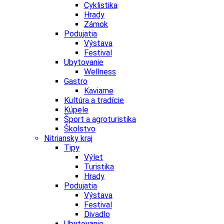
Cyklistika
Hrady
Zámok
Podujatia
Výstava
Festival
Ubytovanie
Wellness
Gastro
Kaviarne
Kultúra a tradície
Kúpele
Šport a agroturistika
Školstvo
Nitriansky kraj
Tipy
Výlet
Turistika
Hrady
Podujatia
Výstava
Festival
Divadlo
Ubytovanie