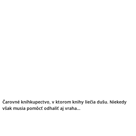
Čarovné kníhkupectvo, v ktorom knihy liečia dušu. Niekedy
však musia pomôcť odhaliť aj vraha...