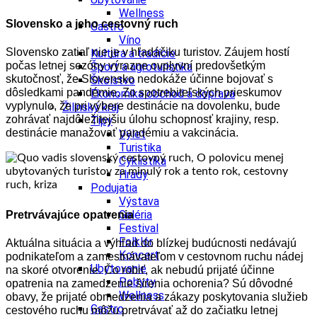
Wellness
Slovensko a jeho cestovný ruch
Gastro
Víno
Slovensko zatiaľ nie je v hľadáčiku turistov. Záujem hostí
Kultúra a tradície
počas letnej sezóny výrazne ovplyvní predovšetkým
Šport a agroturistika
skutočnosť, že Slovensko nedokáže účinne bojovať s
Školstvo
dôsledkami pandémie. Zo spotrebiteľských prieskumov
Ekonomika obchod a doprava
vyplynulo, že pri výbere destinácie na dovolenku, bude
Žilinský kraj
zohrávať najdôležitejšiu úlohu schopnosť krajiny, resp.
Tipy
destinácie manažovať pandémiu a vakcinácia.
Výlet
Turistika
Cyklistika
Hrady
Podujatia
Výstava
Galéria
Pretrvávajúce opatrenia
Festival
Folklór
Aktuálna situácia a výhľad do blízkej budúcnosti nedávajú
Koncert
podnikateľom a zamestnávateľom v cestovnom ruchu nádej
Ubytovanie
na skoré otvorenie. Čo robiť, ak nebudú prijaté účinne
Pobyty
opatrenia na zamedzenie šírenia ochorenia? Sú dôvodné
Wellness
obavy, že prijaté obmedzenia a zákazy poskytovania služieb
Gastro
cestového ruchu môžu pretrvávať až do začiatku letnej