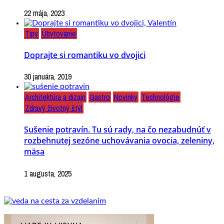
22 mája, 2023
Tipy
Ubytovanie
Doprajte si romantiku vo dvojici
30 januára, 2019
Architektúra a dizajn
Gastro
Novinky
Technológie
Zdravý životný štýl
Sušenie potravín. Tu sú rady, na čo nezabudnúť v
rozbehnutej sezóne uchovávania ovocia, zeleniny,
mäsa
1 augusta, 2025