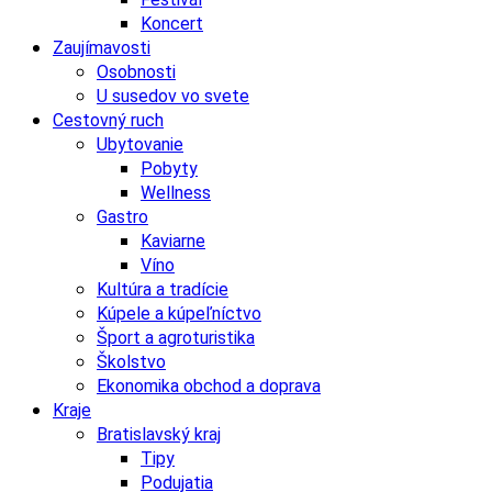
Koncert
Zaujímavosti
Osobnosti
U susedov vo svete
Cestovný ruch
Ubytovanie
Pobyty
Wellness
Gastro
Kaviarne
Víno
Kultúra a tradície
Kúpele a kúpeľníctvo
Šport a agroturistika
Školstvo
Ekonomika obchod a doprava
Kraje
Bratislavský kraj
Tipy
Podujatia