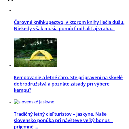
Čarovné kníhkupectvo, v ktorom knihy liečia dušu.
Niekedy však musia pomôcť odhaliť aj vraha…
Kempovanie a letné čaro. Ste pripravení na skvelé
dobrodružstvá a poznáte zásady pri výbere
kempu?
Tradičný letný cieľ turistov – jaskyne. Naše
slovensko ponúka pri návšteve veľký bonus –
príjemné ...