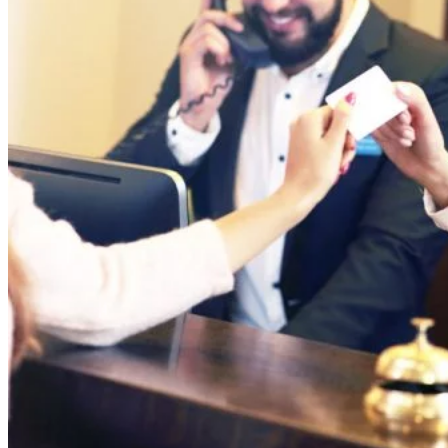
Tipy
Výlet
Turistika
Cyklistika
Hrady
Podujatia
Výstava
Galéria
Folklór
Ubytovanie
Pobyty
Wellness
Gastro
Kaviarne
Kultúra a tradície
Kúpele
Šport a agroturistika
Školstvo
Ekonomika obchod a doprava