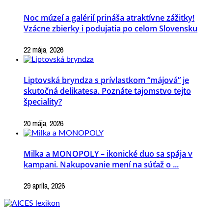
Noc múzeí a galérií prináša atraktívne zážitky!
Vzácne zbierky i podujatia po celom Slovensku
22 mája, 2026
Liptovská bryndza s prívlastkom “májová” je
skutočná delikatesa. Poznáte tajomstvo tejto
špeciality?
20 mája, 2026
Milka a MONOPOLY – ikonické duo sa spája v
kampani. Nakupovanie mení na súťaž o ...
29 apríla, 2026