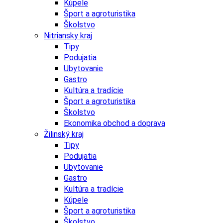
Kúpele
Šport a agroturistika
Školstvo
Nitriansky kraj
Tipy
Podujatia
Ubytovanie
Gastro
Kultúra a tradície
Šport a agroturistika
Školstvo
Ekonomika obchod a doprava
Žilinský kraj
Tipy
Podujatia
Ubytovanie
Gastro
Kultúra a tradície
Kúpele
Šport a agroturistika
Školstvo