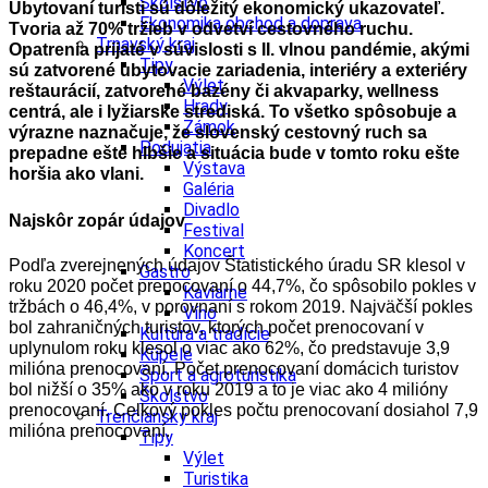
Školstvo
Ubytovaní turisti sú dôležitý ekonomický ukazovateľ.
Ekonomika obchod a doprava
Tvoria až 70% tržieb v odvetví cestovného ruchu.
Trnavský kraj
Opatrenia prijaté v súvislosti s II. vlnou pandémie, akými
Tipy
sú zatvorené ubytovacie zariadenia, interiéry a exteriéry
Výlet
reštaurácií, zatvorené bazény či akvaparky, wellness
Hrady
centrá, ale i lyžiarske strediská. To všetko spôsobuje a
Zámok
výrazne naznačuje, že slovenský cestovný ruch sa
Podujatia
prepadne ešte hlbšie a situácia bude v tomto roku ešte
Výstava
horšia ako vlani.
Galéria
Divadlo
Najskôr zopár údajov
Festival
Koncert
Podľa zverejnených údajov Štatistického úradu SR klesol v
Gastro
roku 2020 počet prenocovaní o 44,7%, čo spôsobilo pokles v
Kaviarne
tržbách o 46,4%, v porovnaní s rokom 2019. Najväčší pokles
Víno
bol zahraničných turistov, ktorých počet prenocovaní v
Kultúra a tradície
uplynulom roku klesol o viac ako 62%, čo predstavuje 3,9
Kúpele
milióna prenocovaní. Počet prenocovaní domácich turistov
Šport a agroturistika
bol nižší o 35% ako v roku 2019 a to je viac ako 4 milióny
Školstvo
prenocovaní. Celkový pokles počtu prenocovaní dosiahol 7,9
Trenčiansky kraj
milióna prenocovaní.
Tipy
Výlet
Turistika