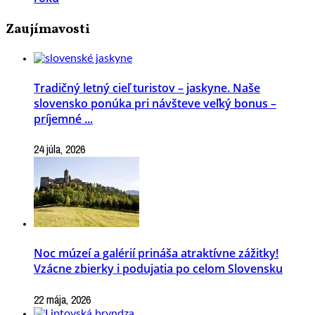
Zaujímavosti
Tradičný letný cieľ turistov – jaskyne. Naše
slovensko ponúka pri návšteve veľký bonus –
príjemné ...
24 júla, 2026
Noc múzeí a galérií prináša atraktívne zážitky!
Vzácne zbierky i podujatia po celom Slovensku
22 mája, 2026