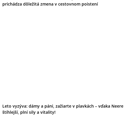
Tipy
prichádza dôležitá zmena v cestovnom poistení
Výlet
Turistika
Cyklistika
Hrady
Podujatia
Výstava
Galéria
Folklór
Ubytovanie
Pobyty
Wellness
Gastro
Kaviarne
Kultúra a tradície
Kúpele
Šport a agroturistika
Školstvo
Ekonomika obchod a doprava
Leto vyzýva: dámy a páni, zažiarte v plavkách – vďaka Neere
štíhlejší, plní sily a vitality!