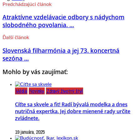
Predchádzajúci článok
Atraktívne vzdelávacie odbory s nádychom
slobodného povolania. ...
Ďalší článok
Slovenská filharmónia a jej 73. koncertná
sezóna ...
Mohlo by vás zaujímať:
Médiá
Novinky
Zdravý životný štýl
Cíťte sa skvele a fit! Radí bývalá modelka a dnes
nutričná expertka. Jej dobre mienené rady určite
zvládnete.
19 januára, 2025