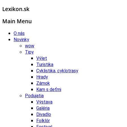
Lexikon.sk
Main Menu
O nás
Novinky
wow
Tipy
Výlet
Turistika
Cyklistika, cyklotrasy
Hrady
Zámok
Kam s deťmi
Podujatia
Výstava
Galéria
Divadlo
Folklór
Festival