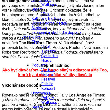
sto kilogramov zlata
, ktorých dnešná trhová cena sa
Wellness
pohybuje okolo milióna libier. Román je týmto zločinom len
Gastro
voľne inšpirovaný. Michael Crichton dokazuje, že je
Víno
brilantným autorom napínavých dobrodružných príbehov,
Kultúra a tradície
ktoré čitateľov zaujmú nevídanými dejovými zvratmi a
Šport a agroturistika
neostáva im iná možnosť, len jeho knihy zhltnúť na jeden
Školstvo
dych.
„Nečudoval by som sa, keby kníhkupectvá začali jeho
Ekonomika obchod a doprava
knihy predávať vo výhodných balíčkoch spolu s hojdacou
Žilinský kraj
sieťou a džbánom vychladeného daiquiri,“
napísali v
Tipy
novinách
The New York Times
. Veľkú vlakovú lúpež
Výlet
prirovnali ku kultovému filmu Podraz s Paulom Newmanom a
Turistika
Robertom Redfordom:
„Je to verzia Podrazu devätnásteho
Cyklistika
storočia. Fascinujúce!“
Hrady
Podujatia
Neprehliadnite:
Výstava
Ako byť dievčaťom – kniha so silným odkazom #Me Too,
Galéria
ktorú by si mali prečítať všetky dievčatá
Festival
Folklór
Viktoriánske obdobie
Koncert
Ubytovanie
Rovnako nadšene knihu hodnotili aj v
Los Angeles Times:
Pobyty
„Úžasná zábava. Inteligentné a remeselné dielo napísané s
Wellness
gráciou a vtipom.“
Sám Michael Crichton sa po rokoch na
Gastro
margo knihy vyjadril, že keď sa dostal k informáciám