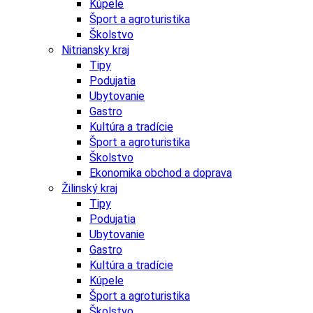
Kúpele
Šport a agroturistika
Školstvo
Nitriansky kraj
Tipy
Podujatia
Ubytovanie
Gastro
Kultúra a tradície
Šport a agroturistika
Školstvo
Ekonomika obchod a doprava
Žilinský kraj
Tipy
Podujatia
Ubytovanie
Gastro
Kultúra a tradície
Kúpele
Šport a agroturistika
Školstvo