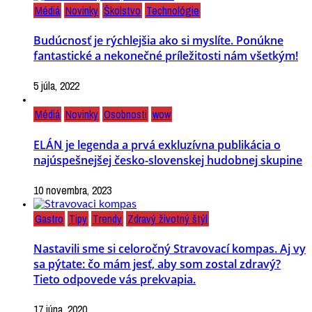
Médiá
Novinky
Školstvo
Technológie
Budúcnosť je rýchlejšia ako si myslíte. Ponúkne
fantastické a nekonečné príležitosti nám všetkým!
5 júla, 2022
Médiá
Novinky
Osobnosti
wow
ELÁN je legenda a prvá exkluzívna publikácia o
najúspešnejšej česko-slovenskej hudobnej skupine
10 novembra, 2023
Gastro
Tipy
Trendy
Zdravý životný štýl
Nastavili sme si celoročný Stravovací kompas. Aj vy
sa pýtate: čo mám jesť, aby som zostal zdravý?
Tieto odpovede vás prekvapia.
17 júna, 2020