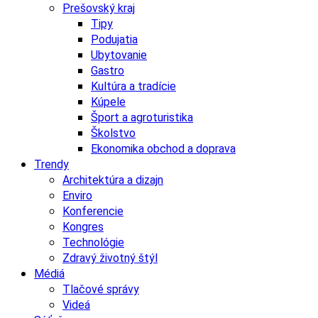
Prešovský kraj
Tipy
Podujatia
Ubytovanie
Gastro
Kultúra a tradície
Kúpele
Šport a agroturistika
Školstvo
Ekonomika obchod a doprava
Trendy
Architektúra a dizajn
Enviro
Konferencie
Kongres
Technológie
Zdravý životný štýl
Médiá
Tlačové správy
Videá