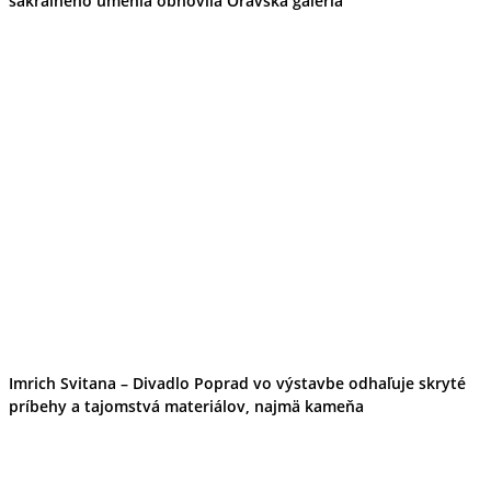
sakrálneho umenia obnovila Oravská galéria
Imrich Svitana – Divadlo Poprad vo výstavbe odhaľuje skryté
príbehy a tajomstvá materiálov, najmä kameňa