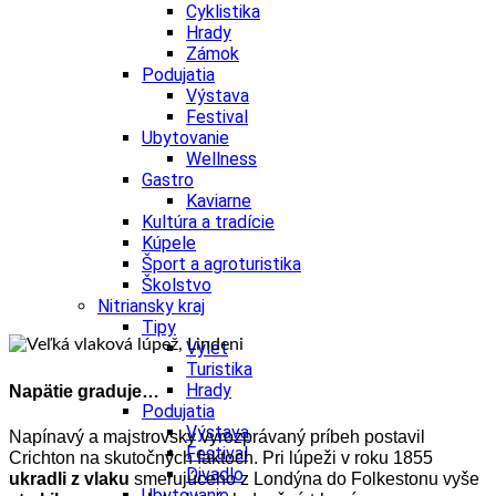
Cyklistika
Hrady
Zámok
Podujatia
Výstava
Festival
Ubytovanie
Wellness
Gastro
Kaviarne
Kultúra a tradície
Kúpele
Šport a agroturistika
Školstvo
Nitriansky kraj
Tipy
Výlet
Turistika
Hrady
Napätie graduje…
Podujatia
Výstava
Napínavý a majstrovsky vyrozprávaný príbeh postavil
Festival
Crichton na skutočných faktoch. Pri lúpeži v roku 1855
Divadlo
ukradli z vlaku
smerujúceho z Londýna do Folkestonu vyše
Ubytovanie