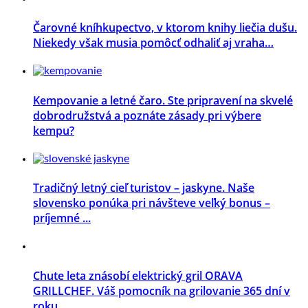
Čarovné kníhkupectvo, v ktorom knihy liečia dušu.
Niekedy však musia pomôcť odhaliť aj vraha…
Kempovanie a letné čaro. Ste pripravení na skvelé
dobrodružstvá a poznáte zásady pri výbere
kempu?
Tradičný letný cieľ turistov – jaskyne. Naše
slovensko ponúka pri návšteve veľký bonus –
príjemné ...
Chute leta znásobí elektrický gril ORAVA
GRILLCHEF. Váš pomocník na grilovanie 365 dní v
roku