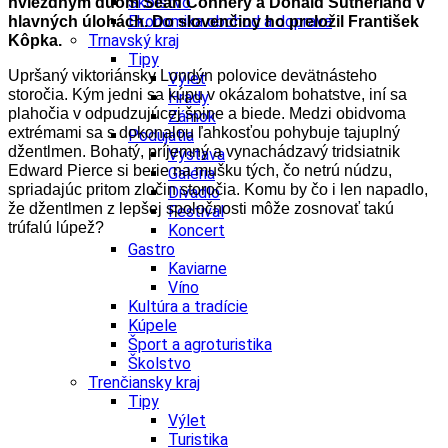
Školstvo
hviezdnym duom Sean Connery a Donald Sutherland v
Ekonomika obchod a doprava
hlavných úlohách. Do slovenčiny ho preložil František
Trnavský kraj
Kôpka.
Tipy
Upršaný viktoriánsky Londýn polovice devätnásteho
Výlet
storočia. Kým jedni sa kúpu v okázalom bohatstve, iní sa
Hrady
plahočia v odpudzujúcej špine a biede. Medzi obidvoma
Zámok
extrémami sa s dokonalou ľahkosťou pohybuje tajuplný
Podujatia
džentlmen. Bohatý, príjemný a vynachádzavý tridsiatnik
Výstava
Edward Pierce si berie na mušku tých, čo netrú núdzu,
Galéria
spriadajúc pritom zločin storočia. Komu by čo i len napadlo,
Divadlo
že džentlmen z lepšej spoločnosti môže zosnovať takú
Festival
trúfalú lúpež?
Koncert
Gastro
Kaviarne
Víno
Kultúra a tradície
Kúpele
Šport a agroturistika
Školstvo
Trenčiansky kraj
Tipy
Výlet
Turistika