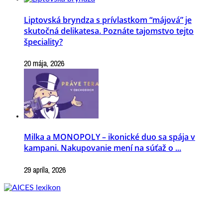
Liptovská bryndza s prívlastkom “májová” je
skutočná delikatesa. Poznáte tajomstvo tejto
špeciality?
20 mája, 2026
Milka a MONOPOLY – ikonické duo sa spája v
kampani. Nakupovanie mení na súťaž o ...
29 apríla, 2026