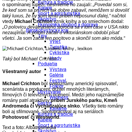
Kultúra a tradície
o spomínanej lúpeži, nesmierne ho zaujali:
„Povedal som si,
Kúpele
že keď som sa pri nich tak dobre zabavil, nemôžem si dovoliť
Šport a agroturistika
taký luxus, že by som tento príbeh neposunul ďalej,“
načrtol
Školstvo
vtedy
Michael Crichton
vznik knihy a so smiechom dodal:
Ekonomika obchod a doprava
„O polovicu devätnásteho storočia sa v tom čase v USA nikto
Banskobystrický kraj
nezaujímal. A potom začali o viktoriánskom období písať
Tipy
všetci. Ja som začal len pocitovo a skončil som ako móda.“
Výlet
Turistika
Cyklistika
Hrady
Taký bol Michael Crichton
Podujatia
Výstava
Všestranný autor
Galéria
Festival
Michael Crichton
bol svetoznámy americký spisovateľ,
Folklór
scenárista a producent, držiteľ mnohých literárnych,
Ubytovanie
filmových či televíznych ocenení. Medzi jeho najznámejšie
Wellness
romány patrí atraktívny
príbeh Jurského parku, Kmeň
Gastro
Andromeda či Vychádzajúce slnko
. Všetky tieto romány
Kaviarne
boli aj sfilmované. Spolupracoval aj na seriáloch
Kultúra a tradície
Pohotovosť či Westworld
.
Kúpele
Šport a agroturistika
Text a foto: Albatrosmedia
Školstvo