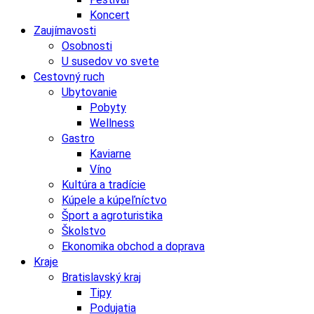
Koncert
Zaujímavosti
Osobnosti
U susedov vo svete
Cestovný ruch
Ubytovanie
Pobyty
Wellness
Gastro
Kaviarne
Víno
Kultúra a tradície
Kúpele a kúpeľníctvo
Šport a agroturistika
Školstvo
Ekonomika obchod a doprava
Kraje
Bratislavský kraj
Tipy
Podujatia