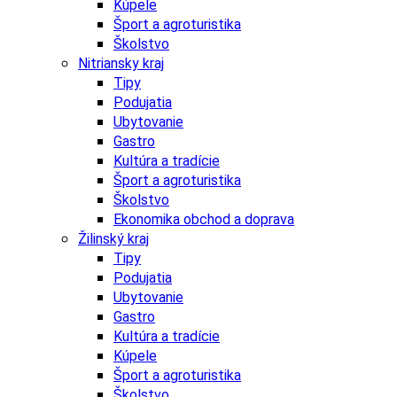
Kúpele
Šport a agroturistika
Školstvo
Nitriansky kraj
Tipy
Podujatia
Ubytovanie
Gastro
Kultúra a tradície
Šport a agroturistika
Školstvo
Ekonomika obchod a doprava
Žilinský kraj
Tipy
Podujatia
Ubytovanie
Gastro
Kultúra a tradície
Kúpele
Šport a agroturistika
Školstvo