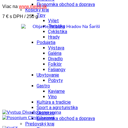
Ekonomika obchod a doprava
Viac na
www.meinl.sk
Košický kraj
Tipy
7 € s DPH / 250 g
Výlet
Turistika
Cyklistika
Hrady
Podujatia
Výstava
Galéria
Divadlo
Folklór
Fašiangy
Ubytovanie
Pobyty
Gastro
Kaviarne
Víno
Kultúra a tradície
Šport a agroturistika
Školstvo
Ekonomika obchod a doprava
Prešovský kraj