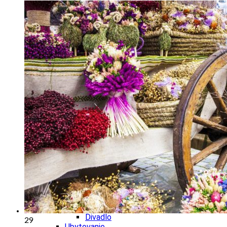
Cyklistika
Hrady
Zámok
Podujatia
Výstava
Festival
Ubytovanie
Wellness
Gastro
Kaviarne
Kultúra a tradície
Kúpele
Šport a agroturistika
Školstvo
Nitriansky kraj
Tipy
Výlet
Turistika
Hrady
Podujatia
Výstava
Festival
Divadlo
29
Ubytovanie