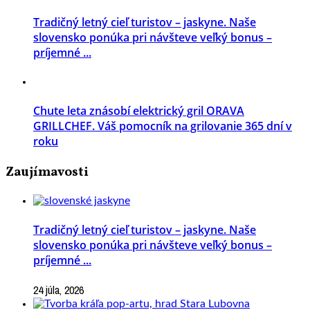
Tradičný letný cieľ turistov – jaskyne. Naše
slovensko ponúka pri návšteve veľký bonus –
príjemné ...
Chute leta znásobí elektrický gril ORAVA
GRILLCHEF. Váš pomocník na grilovanie 365 dní v
roku
Zaujímavosti
Tradičný letný cieľ turistov – jaskyne. Naše
slovensko ponúka pri návšteve veľký bonus –
príjemné ...
24 júla, 2026