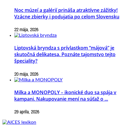
Noc múzeí a galérií prináša atraktívne zážitky!
Vzácne zbierky i podujatia po celom Slovensku
22 mája, 2026
Liptovská bryndza s prívlastkom “májová” je
skutočná delikatesa. Poznáte tajomstvo tejto
špeciality?
20 mája, 2026
Milka a MONOPOLY – ikonické duo sa spája v
kampani. Nakupovanie mení na súťaž o ...
29 apríla, 2026