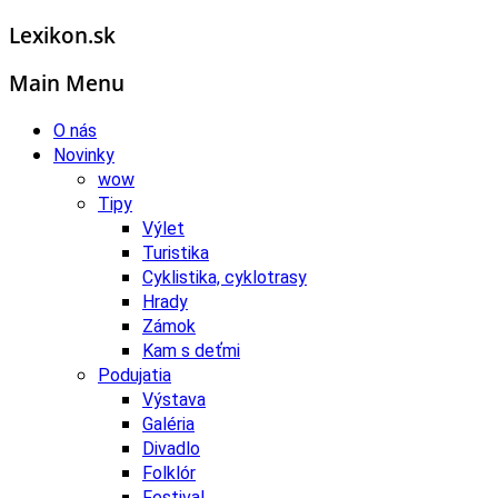
Lexikon.sk
Main Menu
O nás
Novinky
wow
Tipy
Výlet
Turistika
Cyklistika, cyklotrasy
Hrady
Zámok
Kam s deťmi
Podujatia
Výstava
Galéria
Divadlo
Folklór
Festival