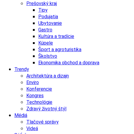
Prešovský kraj
Tipy
Podujatia
Ubytovanie
Gastro
Kultúra a tradície
Kúpele
Šport a agroturistika
Školstvo
Ekonomika obchod a doprava
Trendy
Architektúra a dizajn
Enviro
Konferencie
Kongres
Technológie
Zdravý životný štýl
Médiá
Tlačové správy
Videá