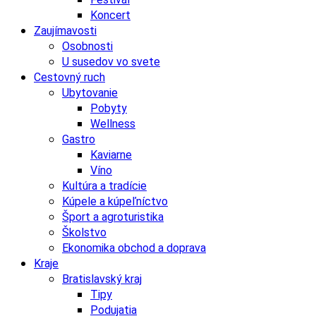
Koncert
Zaujímavosti
Osobnosti
U susedov vo svete
Cestovný ruch
Ubytovanie
Pobyty
Wellness
Gastro
Kaviarne
Víno
Kultúra a tradície
Kúpele a kúpeľníctvo
Šport a agroturistika
Školstvo
Ekonomika obchod a doprava
Kraje
Bratislavský kraj
Tipy
Podujatia