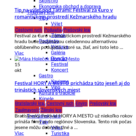
Školstvo
Ekonomika obchod a doprava
Tip na výlet pod Tatrami: Festival za €uro v
Trnavský kraj
romantickom prostredí Kežmarského hradu
Tipy
Výlet
Cestovný ruch
Podujatia
Prešovský kraj
Hrady
Zámok
Festival za €uro v romantickom prostredí Kežmarského
Podujatia
hradu bude zaujímavou celodennou alternatívou
Výstava
obľúbeného podujatia, ktoré sa, žiaľ, ani toto leto ...
Galéria
Viac
Divadlo
Festival
15
Koncert
okt
Gastro
Kaviarne
Festival HORY A MESTO prichádza túto jeseň aj do
Víno
trinástich slovenských miest
Kultúra a tradície
Kúpele
Bratislavský kraj
Cestovný ruch
Enviro
Prešovský kraj
Šport a agroturistika
Zaujímavosti
Žilinský kraj
Školstvo
Trenčiansky kraj
Bratislavský Festival HORY A MESTO už niekoľko rokov
Tipy
prináša filmy aj do regiónov Slovenska. Tento rok počas
Výlet
jesene môžu dobrodružné a ...
Turistika
Viac