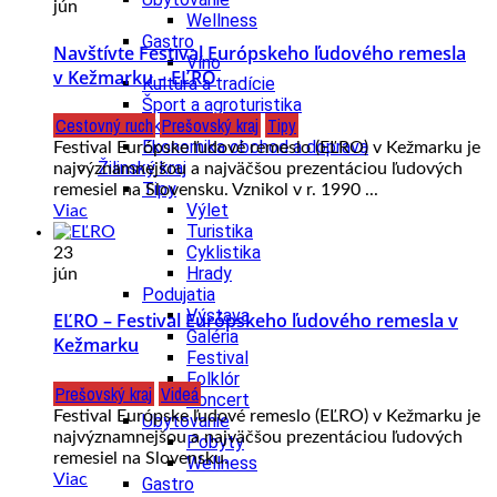
jún
Wellness
Gastro
Navštívte Festival Európskeho ľudového remesla
Víno
v Kežmarku – EĽRO
Kultúra a tradície
Šport a agroturistika
Cestovný ruch
Prešovský kraj
Tipy
Školstvo
Ekonomika obchod a doprava
Festival Európske ľudové remeslo (EĽRO) v Kežmarku je
Žilinský kraj
najvýznamnejšou a najväčšou prezentáciou ľudových
Tipy
remesiel na Slovensku. Vznikol v r. 1990 ...
Výlet
Viac
Turistika
Cyklistika
23
Hrady
jún
Podujatia
Výstava
EĽRO – Festival Európskeho ľudového remesla v
Galéria
Kežmarku
Festival
Folklór
Prešovský kraj
Videá
Koncert
Festival Európske ľudové remeslo (EĽRO) v Kežmarku je
Ubytovanie
najvýznamnejšou a najväčšou prezentáciou ľudových
Pobyty
remesiel na Slovensku.
Wellness
Viac
Gastro