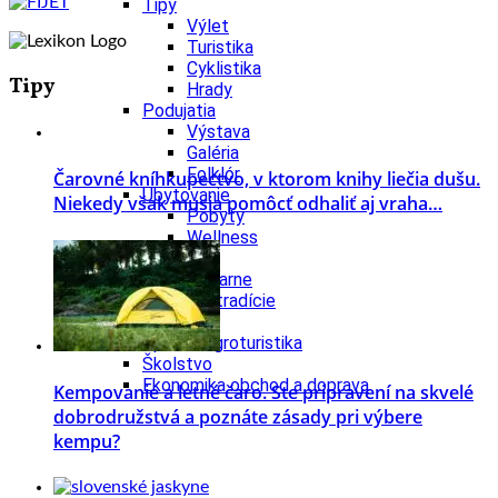
Tipy
Výlet
Turistika
Cyklistika
Tipy
Hrady
Podujatia
Výstava
Galéria
Folklór
Čarovné kníhkupectvo, v ktorom knihy liečia dušu.
Ubytovanie
Niekedy však musia pomôcť odhaliť aj vraha…
Pobyty
Wellness
Gastro
Kaviarne
Kultúra a tradície
Kúpele
Šport a agroturistika
Školstvo
Ekonomika obchod a doprava
Kempovanie a letné čaro. Ste pripravení na skvelé
dobrodružstvá a poznáte zásady pri výbere
kempu?