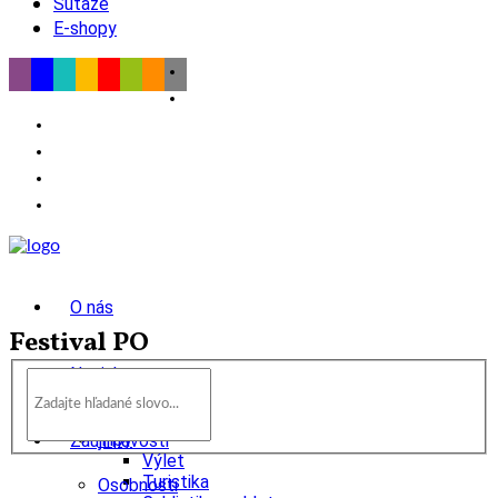
Súťaže
E-shopy
O nás
Festival PO
Novinky
wow
Tipy
Zaujímavosti
Výlet
Turistika
Osobnosti