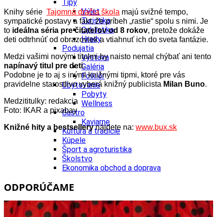
Tipy
Výlet
Knihy série
Tajomná dračia škola
majú svižné tempo,
Turistika
sympatické postavy a fakt, že príbeh „rastie“ spolu s nimi. Je
Cyklistika
to
ideálna séria pre čitateľov od 8 rokov
, pretože dokáže
Hrady
deti odtrhnúť od obrazoviek a vtiahnuť ich do sveta fantázie.
Podujatia
Medzi vašimi novými titulmi by naisto nemal chýbať ani tento
Výstava
napínavý titul pre deti
.
Galéria
Podobne je to aj s inými knižnými tipmi, ktoré pre vás
Folklór
pravidelne starostlivo vyberá knižný publicista
Milan Buno
.
Ubytovanie
Pobyty
Medzititulky: redakcia
Wellness
Foto: IKAR a pixabay
Gastro
Kaviarne
Knižné hity a bestsellery
nájdete na:
www.bux.sk
Kultúra a tradície
Kúpele
Šport a agroturistika
Školstvo
Ekonomika obchod a doprava
ODPORÚČAME