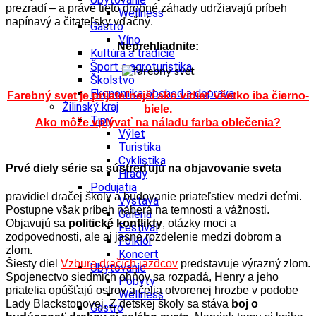
prezradí – a práve tieto drobné záhady udržiavajú príbeh
Wellness
napínavý a čitateľsky vďačný.
Gastro
Víno
Neprehliadnite:
Kultúra a tradície
Šport a agroturistika
Školstvo
Ekonomika obchod a doprava
Farebný svet je prijateľnejší ako vidieť všetko iba čierno-
Žilinský kraj
biele.
Tipy
Ako môže vplývať na náladu farba oblečenia?
Výlet
Turistika
Cyklistika
Prvé diely série sa sústreďujú na objavovanie sveta
Hrady
Podujatia
pravidiel dračej školy a budovanie priateľstiev medzi deťmi.
Výstava
Postupne však príbeh naberá na temnosti a vážnosti.
Galéria
Objavujú sa
politické konflikty
, otázky moci a
Festival
zodpovednosti, ale aj jasné rozdelenie medzi dobrom a
Folklór
zlom.
Koncert
Šiesty diel
Vzbura dračích jazdcov
predstavuje výrazný zlom.
Ubytovanie
Spojenectvo siedmich ohňov sa rozpadá, Henry a jeho
Pobyty
priatelia opúšťajú ostrov a čelia otvorenej hrozbe v podobe
Wellness
Lady Blackstonovej. Z detskej školy sa stáva
boj o
Gastro