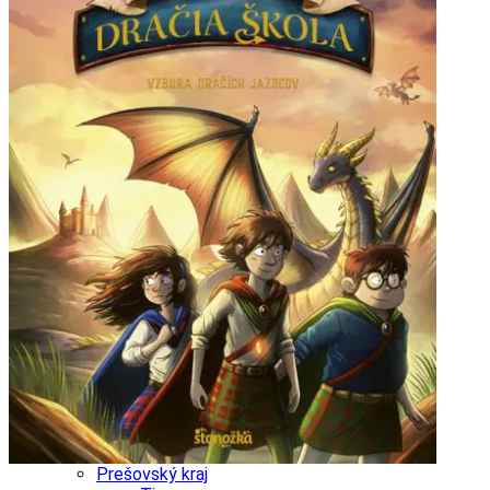
Ekonomika obchod a doprava
Košický kraj
Tipy
Výlet
Turistika
Cyklistika
Hrady
Podujatia
Výstava
Galéria
Divadlo
Folklór
Fašiangy
Ubytovanie
Pobyty
Gastro
Kaviarne
Víno
Kultúra a tradície
Šport a agroturistika
Školstvo
Ekonomika obchod a doprava
Prešovský kraj