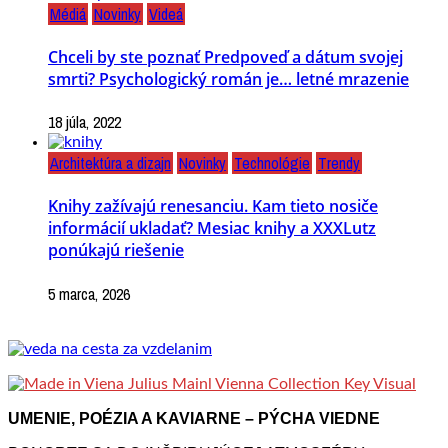
Médiá
Novinky
Videá
Chceli by ste poznať Predpoveď a dátum svojej
smrti? Psychologický román je… letné mrazenie
18 júla, 2022
Architektúra a dizajn
Novinky
Technológie
Trendy
Knihy zažívajú renesanciu. Kam tieto nosiče
informácií ukladať? Mesiac knihy a XXXLutz
ponúkajú riešenie
5 marca, 2026
UMENIE, POÉZIA A KAVIARNE – PÝCHA VIEDNE