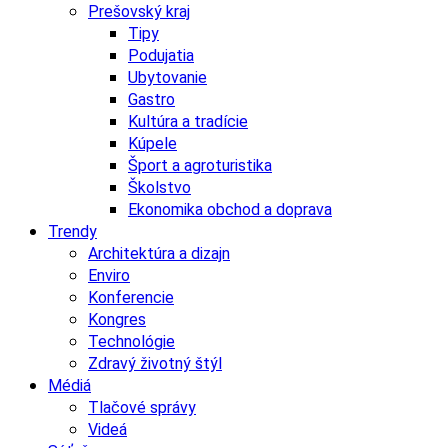
Prešovský kraj
Tipy
Podujatia
Ubytovanie
Gastro
Kultúra a tradície
Kúpele
Šport a agroturistika
Školstvo
Ekonomika obchod a doprava
Trendy
Architektúra a dizajn
Enviro
Konferencie
Kongres
Technológie
Zdravý životný štýl
Médiá
Tlačové správy
Videá