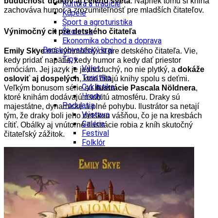
budúcnosť drakov aj celého sveta
. Napriek tomu si kniha
Kultúra a tradície
zachováva humor a zrozumiteľnosť pre mladších čitateľov.
Kúpele
Šport a agroturistika
Školstvo
Výnimočný cit pre detského čitateľa
Ekonomika obchod a doprava
Banskobystrický kraj
Emily Skye
má výnimočný cit pre detského čitateľa. Vie,
Tipy
kedy pridať napätie, kedy humor a kedy dať priestor
Výlet
emóciám. Jej jazyk je jednoduchý, no nie plytký, a
dokáže
Turistika
osloviť aj dospelých
, ktorí čítajú knihy spolu s deťmi.
Cyklistika
Veľkým bonusom série sú
ilustrácie Pascala Nöldnera
,
Hrady
ktoré knihám dodávajú osobitú atmosféru. Draky sú
Podujatia
majestátne, dynamické a plné pohybu. Ilustrátor sa netají
Výstava
tým, že draky boli jeho detskou vášňou, čo je na kresbách
Galéria
cítiť. Obálky aj vnútorné ilustrácie robia z kníh skutočný
Festival
čitateľský zážitok.
Folklór
Ubytovanie
Wellness
Gastro
Kaviarne
Kultúra a tradície
Kúpele
Šport a agroturistika
Školstvo