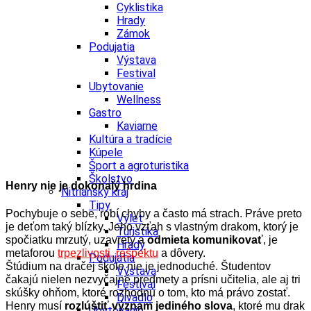
Cyklistika
Hrady
Zámok
Podujatia
Výstava
Festival
Ubytovanie
Wellness
Gastro
Kaviarne
Kultúra a tradície
Kúpele
Šport a agroturistika
Školstvo
Henry nie je dokonalý hrdina
Nitriansky kraj
Tipy
Pochybuje o sebe, robí chyby a často má strach. Práve preto
Výlet
je deťom taký blízky. Jeho vzťah s vlastným drakom, ktorý je
Turistika
spočiatku mrzutý, uzavretý a
odmieta komunikovať
, je
Hrady
metaforou
trpezlivosti, rešpektu
a dôvery.
Podujatia
Štúdium na dračej škole nie je jednoduché. Študentov
Výstava
čakajú nielen nezvyčajné predmety a prísni učitelia, ale aj tri
Festival
skúšky ohňom, ktoré rozhodnú o tom, kto má právo zostať.
Divadlo
Henry musí
rozlúštiť význam jediného slova
, ktoré mu drak
Ubytovanie