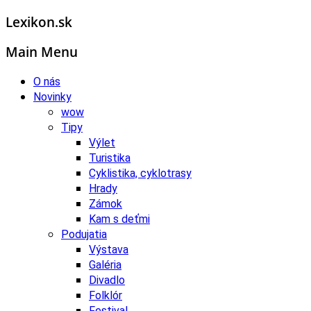
Lexikon.sk
Main Menu
O nás
Novinky
wow
Tipy
Výlet
Turistika
Cyklistika, cyklotrasy
Hrady
Zámok
Kam s deťmi
Podujatia
Výstava
Galéria
Divadlo
Folklór
Festival