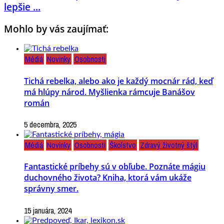
lepšie ...
Mohlo by vás zaujímať:
Médiá
Novinky
Osobnosti
Tichá rebelka, alebo ako je každý mocnár rád, keď
má hlúpy národ. Myšlienka rámcuje Banášov
román
5 decembra, 2025
Médiá
Novinky
Osobnosti
Školstvo
Zdravý životný štýl
Fantastické príbehy sú v obľube. Poznáte mágiu
duchovného života? Kniha, ktorá vám ukáže
správny smer.
15 januára, 2024