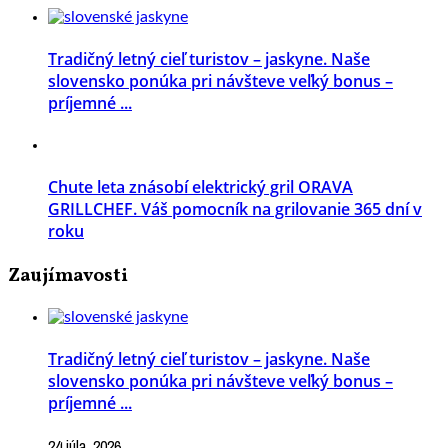
Tradičný letný cieľ turistov – jaskyne. Naše
slovensko ponúka pri návšteve veľký bonus –
príjemné ...
Chute leta znásobí elektrický gril ORAVA
GRILLCHEF. Váš pomocník na grilovanie 365 dní v
roku
Zaujímavosti
Tradičný letný cieľ turistov – jaskyne. Naše
slovensko ponúka pri návšteve veľký bonus –
príjemné ...
24 júla, 2026