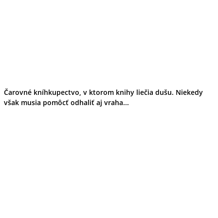
Čarovné kníhkupectvo, v ktorom knihy liečia dušu. Niekedy
však musia pomôcť odhaliť aj vraha...