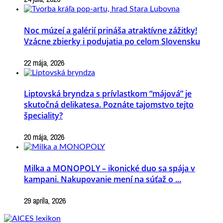
Noc múzeí a galérií prináša atraktívne zážitky!
Vzácne zbierky i podujatia po celom Slovensku
22 mája, 2026
Liptovská bryndza s prívlastkom “májová” je
skutočná delikatesa. Poznáte tajomstvo tejto
špeciality?
20 mája, 2026
Milka a MONOPOLY – ikonické duo sa spája v
kampani. Nakupovanie mení na súťaž o ...
29 apríla, 2026