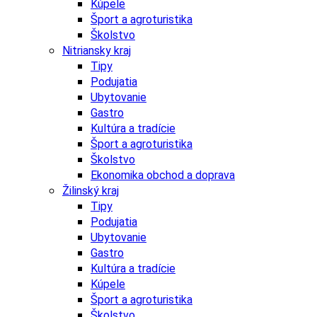
Kúpele
Šport a agroturistika
Školstvo
Nitriansky kraj
Tipy
Podujatia
Ubytovanie
Gastro
Kultúra a tradície
Šport a agroturistika
Školstvo
Ekonomika obchod a doprava
Žilinský kraj
Tipy
Podujatia
Ubytovanie
Gastro
Kultúra a tradície
Kúpele
Šport a agroturistika
Školstvo