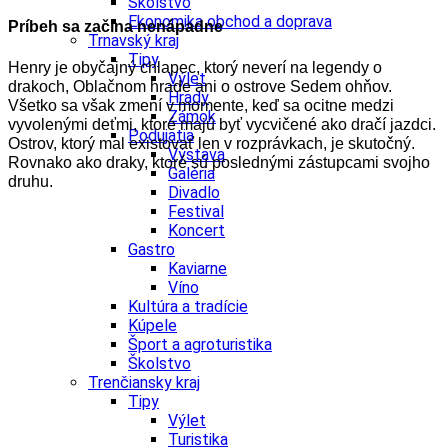
Školstvo
Ekonomika obchod a doprava
Príbeh sa začína nenápadne
Trnavský kraj
Tipy
Henry je obyčajný chlapec, ktorý neverí na legendy o
Výlet
drakoch, Oblačnom hrade ani o ostrove Sedem ohňov.
Hrady
Všetko sa však zmení v momente, keď sa ocitne medzi
Zámok
vyvolenými deťmi, ktoré majú byť vycvičené ako dračí jazdci.
Podujatia
Ostrov, ktorý mal existovať len v rozprávkach, je skutočný.
Výstava
Rovnako ako draky, ktoré sú poslednými zástupcami svojho
Galéria
druhu.
Divadlo
Festival
Koncert
Gastro
Kaviarne
Víno
Kultúra a tradície
Kúpele
Šport a agroturistika
Školstvo
Trenčiansky kraj
Tipy
Výlet
Turistika