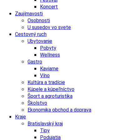
Koncert
Zaujímavosti
Osobnosti
U susedov vo svete
Cestovný ruch
Ubytovanie
Pobyty
Wellness
Gastro
Kaviarne
Víno
Kultúra a tradície
Kúpele a kúpeľníctvo
Šport a agroturistika
Školstvo
Ekonomika obchod a doprava
Kraje
Bratislavský kraj
Tipy
Podujatia