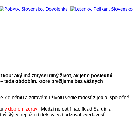
ázkou: aký má zmysel dlhý život, ak jeho posledné
 – teda obdobím, ktoré prežijeme bez vážnych
 že k dlhému a zdravému životu vedie radosť z jedla, spoločné
eku
v dobrom zdraví
. Medzi ne patrí napríklad Sardínia,
tný štýl v nej už od detstva vzbudzoval zvedavosť.