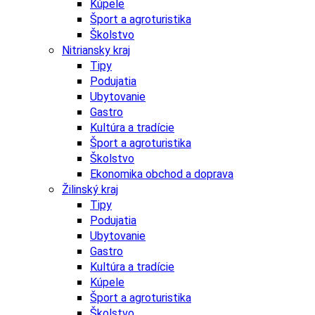
Kúpele
Šport a agroturistika
Školstvo
Nitriansky kraj
Tipy
Podujatia
Ubytovanie
Gastro
Kultúra a tradície
Šport a agroturistika
Školstvo
Ekonomika obchod a doprava
Žilinský kraj
Tipy
Podujatia
Ubytovanie
Gastro
Kultúra a tradície
Kúpele
Šport a agroturistika
Školstvo