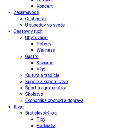
Koncert
Zaujímavosti
Osobnosti
U susedov vo svete
Cestovný ruch
Ubytovanie
Pobyty
Wellness
Gastro
Kaviarne
Víno
Kultúra a tradície
Kúpele a kúpeľníctvo
Šport a agroturistika
Školstvo
Ekonomika obchod a doprava
Kraje
Bratislavský kraj
Tipy
Podujatia