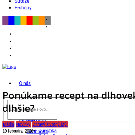
Súťaže
E-shopy
O nás
Ponúkame recept na dlhovekos
Novinky
dlhšie?
wow
Tipy
Zaujímavosti
Médiá
Novinky
Zdravý životný štýl
Výlet
19 februára, 2026
Turistika
Osobnosti