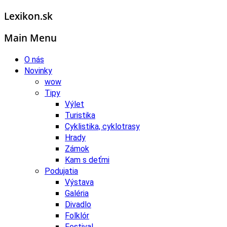
Lexikon.sk
Main Menu
O nás
Novinky
wow
Tipy
Výlet
Turistika
Cyklistika, cyklotrasy
Hrady
Zámok
Kam s deťmi
Podujatia
Výstava
Galéria
Divadlo
Folklór
Festival