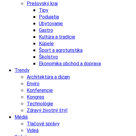
Prešovský kraj
Tipy
Podujatia
Ubytovanie
Gastro
Kultúra a tradície
Kúpele
Šport a agroturistika
Školstvo
Ekonomika obchod a doprava
Trendy
Architektúra a dizajn
Enviro
Konferencie
Kongres
Technológie
Zdravý životný štýl
Médiá
Tlačové správy
Videá