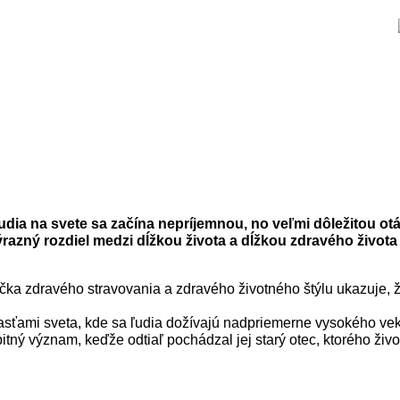
udia na svete sa začína nepríjemnou, no veľmi dôležitou ot
azný rozdiel medzi dĺžkou života a dĺžkou zdravého života
íručka zdravého stravovania a zdravého životného štýlu ukazuje,
lasťami sveta, kde sa ľudia dožívajú nadpriemerne vysokého v
tný význam, keďže odtiaľ pochádzal jej starý otec, ktorého živo