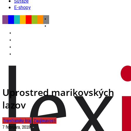
Súťaže
E-shopy
Uprostred marikovských
lazov
Trenčiansky kraj
Zaujímavosti
7 februára, 2019