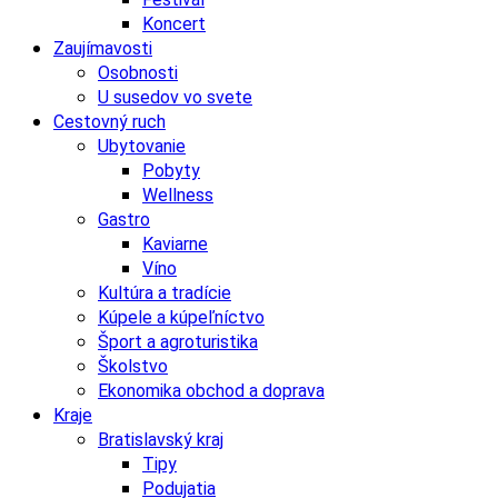
Koncert
Zaujímavosti
Osobnosti
U susedov vo svete
Cestovný ruch
Ubytovanie
Pobyty
Wellness
Gastro
Kaviarne
Víno
Kultúra a tradície
Kúpele a kúpeľníctvo
Šport a agroturistika
Školstvo
Ekonomika obchod a doprava
Kraje
Bratislavský kraj
Tipy
Podujatia