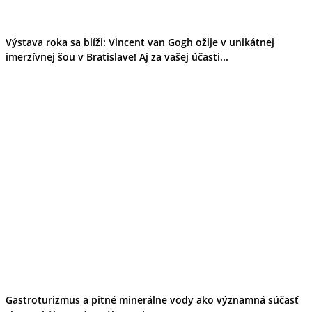
Turistika
Cyklistika
Hrady
Podujatia
Výstava roka sa blíži: Vincent van Gogh ožije v unikátnej
Výstava
imerzívnej šou v Bratislave! Aj za vašej účasti...
Galéria
Divadlo
Folklór
Fašiangy
Ubytovanie
Pobyty
Gastro
Kaviarne
Víno
Kultúra a tradície
Šport a agroturistika
Školstvo
Ekonomika obchod a doprava
Prešovský kraj
Tipy
Výlet
Turistika
Cyklistika
Gastroturizmus a pitné minerálne vody ako významná súčasť
Hrady