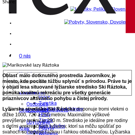
Share:
O nás
Novinky
Oblasť málo dotknutého prostredia Javorníkov, je
miesto, kde pocítite túžbu splynúť s prírodou. Práve tu je
wow
v objatí lesa situované lyžiarske stredisko Ski Ráztoka,
Tipy
Zaujímavosti
ponúka kvalitnú rekreáciu pre všetky generácie
Výlet
priaznivcov aktívneho pohybu a čistej prírody.
Turistika
Osobnosti
Cyklistika, cyklotrasy
Lyžiarske stredisko Ski Ráztoka
disponuje tromi vlekmi o
U susedov vo svete
Cestovný ruch
Hrady
dĺžke 1000, 720 a 250 metrov. Maximálne výškové
Zámok
prevýšenie terénu je 200 m. Stredisko je ideálne pre rodiny
Ubytovanie
Kam s deťmi
s deťmi arekreačných lyžiarov, ktorí sa môžu spúšťať po
Pobyty
Kraje
Podujatia
svahoch so stredne ťažkou i ľahkou obtiažnosťou. Lyžiarska
Wellness