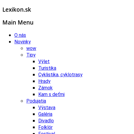
Lexikon.sk
Main Menu
O nás
Novinky
wow
Tipy
Výlet
Turistika
Cyklistika, cyklotrasy
Hrady
Zámok
Kam s deťmi
Podujatia
Výstava
Galéria
Divadlo
Folklór
Festival