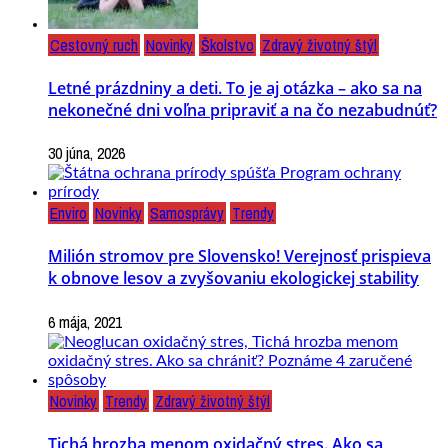
Cestovný ruch
Novinky
Školstvo
Zdravý životný štýl
Letné prázdniny a deti. To je aj otázka – ako sa na
nekonečné dni voľna pripraviť a na čo nezabudnúť?
30 júna, 2026
Enviro
Novinky
Samosprávy
Trendy
Milión stromov pre Slovensko! Verejnosť prispieva
k obnove lesov a zvyšovaniu ekologickej stability
6 mája, 2021
Novinky
Trendy
Zdravý životný štýl
Tichá hrozba menom oxidačný stres. Ako sa