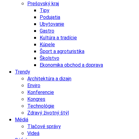
Prešovský kraj
Tipy
Podujatia
Ubytovanie
Gastro
Kultúra a tradície
Kúpele
Šport a agroturistika
Školstvo
Ekonomika obchod a doprava
Trendy
Architektúra a dizajn
Enviro
Konferencie
Kongres
Technológie
Zdravý životný štýl
Médiá
Tlačové správy
Videá