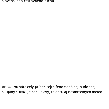
slovenského cestovného ruchu
Podujatia
Výstava
Galéria
Folklór
Ubytovanie
Pobyty
Wellness
Gastro
Kaviarne
Kultúra a tradície
Kúpele
Šport a agroturistika
Školstvo
Ekonomika obchod a doprava
ABBA. Poznáte celý príbeh tejto fenomenálnej hudobnej
skupiny? Ukazuje cenu slávy, talentu aj nesmrteľných melódií