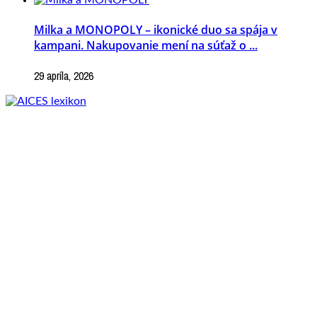
Milka a MONOPOLY – ikonické duo sa spája v
kampani. Nakupovanie mení na súťaž o ...
29 apríla, 2026