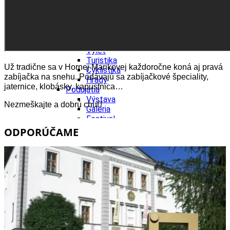
Šport a agroturistika
Školstvo
Ekonomika obchod a doprava
Žilinský kraj
Tipy
Výlet
Turistika
Už tradične sa v Hornej Marikovej každoročne koná aj pravá
Cyklistika
zabíjačka na snehu. Podávajú sa zabíjačkové špeciality,
Hrady
jaternice, klobásky, kapustnica…
Podujatia
Výstava
Nezmeškajte a dobrú chuť!
Galéria
Festival
Folklór
ODPORÚČAME
Koncert
Ubytovanie
Pobyty
Wellness
Gastro
Kultúra a tradície
Kúpele
Šport a agroturistika
Školstvo
Ekonomika obchod a doprava