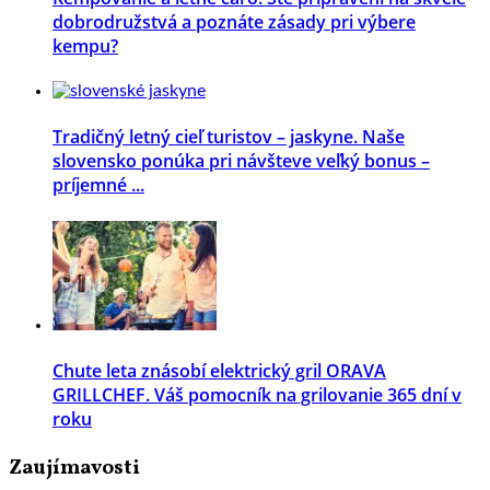
dobrodružstvá a poznáte zásady pri výbere
kempu?
Tradičný letný cieľ turistov – jaskyne. Naše
slovensko ponúka pri návšteve veľký bonus –
príjemné ...
Chute leta znásobí elektrický gril ORAVA
GRILLCHEF. Váš pomocník na grilovanie 365 dní v
roku
Zaujímavosti