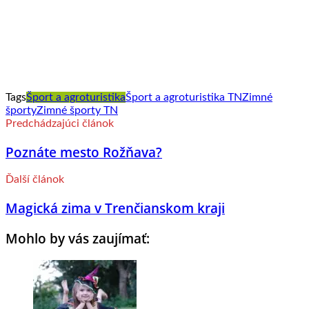
Tags
Šport a agroturistika
Šport a agroturistika TN
Zimné
športy
Zimné športy TN
Predchádzajúci článok
Poznáte mesto Rožňava?
Ďalší článok
Magická zima v Trenčianskom kraji
Mohlo by vás zaujímať: