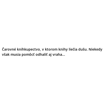
Čarovné kníhkupectvo, v ktorom knihy liečia dušu. Niekedy
však musia pomôcť odhaliť aj vraha...