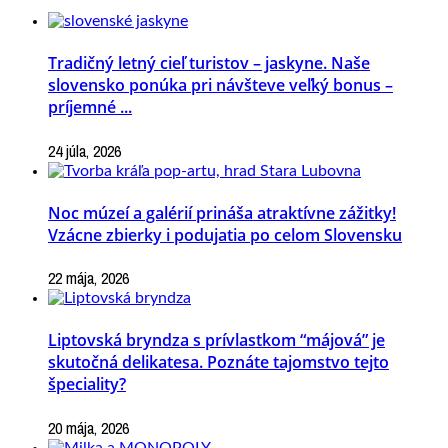
Tradičný letný cieľ turistov – jaskyne. Naše
slovensko ponúka pri návšteve veľký bonus –
príjemné ...
24 júla, 2026
Noc múzeí a galérií prináša atraktívne zážitky!
Vzácne zbierky i podujatia po celom Slovensku
22 mája, 2026
Liptovská bryndza s prívlastkom “májová” je
skutočná delikatesa. Poznáte tajomstvo tejto
špeciality?
20 mája, 2026