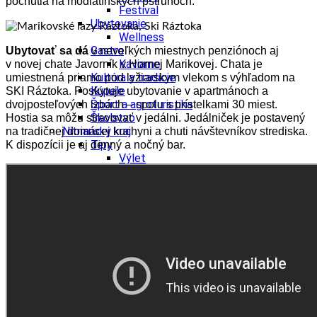
pochutia na modlatínskych pstruhoch.
Festival
Ubytovanie
Wellness
Gastro
Ubytovať sa dá
v neveľkých miestnych penziónoch aj
Kaviarne
v novej chate Javorník v Hornej Marikovej. Chata je
Kultúra a tradície
umiestnená priamo pod lyžiarskym vlekom s výhľadom na
Kúpele
SKI Ráztoka. Poskytuje ubytovanie v apartmánoch a
Šport a agroturistika
dvojposteľových izbách – spolu s prístelkami 30 miest.
Školstvo
Hostia sa môžu stravovať v jedálni. Jedálniček je postavený
Nitriansky kraj
na tradičnej domácej kuchyni a chuti návštevníkov strediska.
Tipy
K dispozícii je aj denný a nočný bar.
Výlet
Turistika
Hrady
Podujatia
Výstava
Festival
Divadlo
Ubytovanie
Wellness
Gastro
Víno
Kultúra a tradície