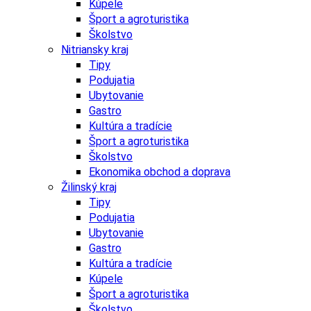
Kúpele
Šport a agroturistika
Školstvo
Nitriansky kraj
Tipy
Podujatia
Ubytovanie
Gastro
Kultúra a tradície
Šport a agroturistika
Školstvo
Ekonomika obchod a doprava
Žilinský kraj
Tipy
Podujatia
Ubytovanie
Gastro
Kultúra a tradície
Kúpele
Šport a agroturistika
Školstvo