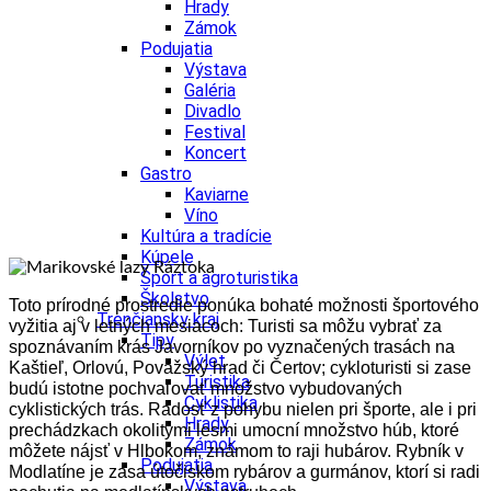
Hrady
Zámok
Podujatia
Výstava
Galéria
Divadlo
Festival
Koncert
Gastro
Kaviarne
Víno
Kultúra a tradície
Kúpele
Šport a agroturistika
Školstvo
Toto prírodné prostredie ponúka bohaté možnosti športového
Trenčiansky kraj
vyžitia aj v letných mesiacoch: Turisti sa môžu vybrať za
Tipy
spoznávaním krás Javorníkov po vyznačených trasách na
Výlet
Kaštieľ, Orlovú, Považský hrad či Čertov; cykloturisti si zase
Turistika
budú istotne pochvaľovať množstvo vybudovaných
Cyklistika
cyklistických trás. Radosť z pohybu nielen pri športe, ale i pri
Hrady
prechádzkach okolitými lesmi umocní množstvo húb, ktoré
Zámok
môžete nájsť v Hlbokom, známom to raji hubárov. Rybník v
Podujatia
Modlatíne je zasa útočiskom rybárov a gurmánov, ktorí si radi
Výstava