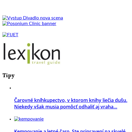
Tipy
Čarovné kníhkupectvo, v ktorom knihy liečia dušu.
Niekedy však musia pomôcť odhaliť aj vraha…
Kempovanie a letné čaro. Ste pripravení na skvelé