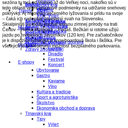
Výstava
sezóna tu trvá od Vianoc až do Veľkej noci, nakoľko sú v
Gastro
Bratislavský kraj
Galéria
tejto oblasti veľmi priaznivé podmienky na udržanie snehovej
Kaviarne
Tipy
Trendy
Divadlo
pokrývky. Aj milovníci večerného lyžovania si prídu na svoje
Víno
Výlet
Folklór
– čaká ich najlepšie osvetlený svah na Slovensku.
Kultúra a tradície
Turistika
Architektúra a dizajn
Festival
Skialpinisti sa môžu kochať krásou zimnej prírody na trati
Kúpele a kúpeľníctvo
Cyklistika
Enviro
Médiá
Koncert
Čertov – Horná Mariková – Portáš. Bežkári si istotne užijú
Šport a agroturistika
Hrady
Konferencie
jazdu po hrebeňoch Javorníkov (120 km). Pre začiatočníkov
Školstvo
Podujatia
Kongres
Tlačové správy
je k dispozícii lyžiarska a snowboardová škola i škôlka. Pre
Ekonomika obchod a doprava
Výstava
Technológie
Videá
Súťaže
všetkých je tu skiservis i možnosť bezplatného parkovania.
Galéria
Zdravý životný štýl
Divadlo
Festival
E-shopy
Koncert
Ubytovanie
Gastro
Kaviarne
Víno
Kultúra a tradície
Šport a agroturistika
Školstvo
Ekonomika obchod a doprava
Trnavský kraj
Tipy
Výlet