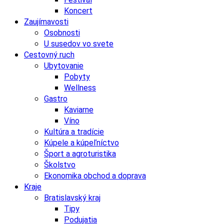
Koncert
Zaujímavosti
Osobnosti
U susedov vo svete
Cestovný ruch
Ubytovanie
Pobyty
Wellness
Gastro
Kaviarne
Víno
Kultúra a tradície
Kúpele a kúpeľníctvo
Šport a agroturistika
Školstvo
Ekonomika obchod a doprava
Kraje
Bratislavský kraj
Tipy
Podujatia