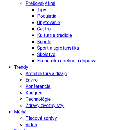
Prešovský kraj
Tipy
Podujatia
Ubytovanie
Gastro
Kultúra a tradície
Kúpele
Šport a agroturistika
Školstvo
Ekonomika obchod a doprava
Trendy
Architektúra a dizajn
Enviro
Konferencie
Kongres
Technológie
Zdravý životný štýl
Médiá
Tlačové správy
Videá