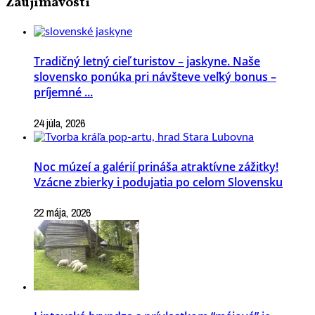
Zaujímavosti
Tradičný letný cieľ turistov – jaskyne. Naše
slovensko ponúka pri návšteve veľký bonus –
príjemné ...
24 júla, 2026
Noc múzeí a galérií prináša atraktívne zážitky!
Vzácne zbierky i podujatia po celom Slovensku
22 mája, 2026