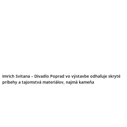
Cyklistika
Hrady
Zámok
Podujatia
Výstava
Festival
Ubytovanie
Wellness
Gastro
Kaviarne
Kultúra a tradície
Kúpele
Šport a agroturistika
Školstvo
Imrich Svitana – Divadlo Poprad vo výstavbe odhaľuje skryté
Nitriansky kraj
príbehy a tajomstvá materiálov, najmä kameňa
Tipy
Výlet
Turistika
Hrady
Podujatia
Výstava
Festival
Divadlo
Ubytovanie