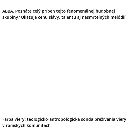
Ekonomika obchod a doprava
Košický kraj
ABBA. Poznáte celý príbeh tejto fenomenálnej hudobnej
Tipy
skupiny? Ukazuje cenu slávy, talentu aj nesmrteľných melódií
Výlet
Turistika
Cyklistika
Hrady
Podujatia
Výstava
Galéria
Divadlo
Folklór
Fašiangy
Ubytovanie
Pobyty
Gastro
Kaviarne
Víno
Kultúra a tradície
Šport a agroturistika
Školstvo
Farba viery: teologicko-antropologická sonda prežívania viery
Ekonomika obchod a doprava
v rómskych komunitách
Prešovský kraj