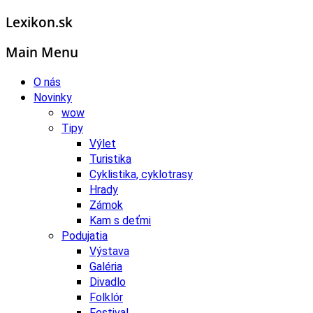
Lexikon.sk
Main Menu
O nás
Novinky
wow
Tipy
Výlet
Turistika
Cyklistika, cyklotrasy
Hrady
Zámok
Kam s deťmi
Podujatia
Výstava
Galéria
Divadlo
Folklór
Festival