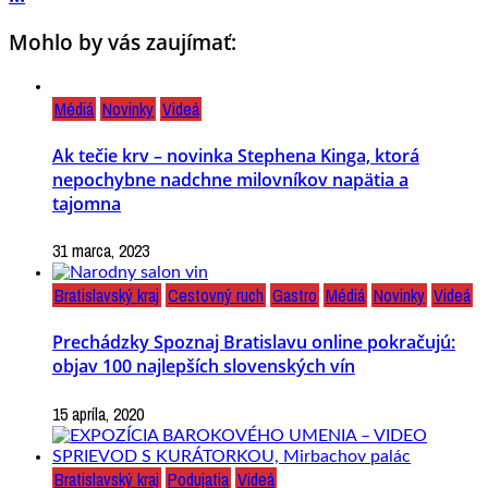
Mohlo by vás zaujímať:
Médiá
Novinky
Videá
Ak tečie krv – novinka Stephena Kinga, ktorá
nepochybne nadchne milovníkov napätia a
tajomna
31 marca, 2023
Bratislavský kraj
Cestovný ruch
Gastro
Médiá
Novinky
Videá
Prechádzky Spoznaj Bratislavu online pokračujú:
objav 100 najlepších slovenských vín
15 apríla, 2020
Bratislavský kraj
Podujatia
Videá