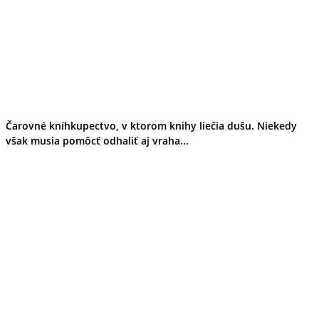
Čarovné kníhkupectvo, v ktorom knihy liečia dušu. Niekedy
však musia pomôcť odhaliť aj vraha...