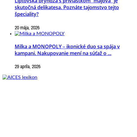
Liptovská bryndza s prívlastkom “májová” je
skutočná delikatesa. Poznáte tajomstvo tejto
špeciality?
20 mája, 2026
Milka a MONOPOLY – ikonické duo sa spája v
kampani. Nakupovanie mení na súťaž o ...
29 apríla, 2026