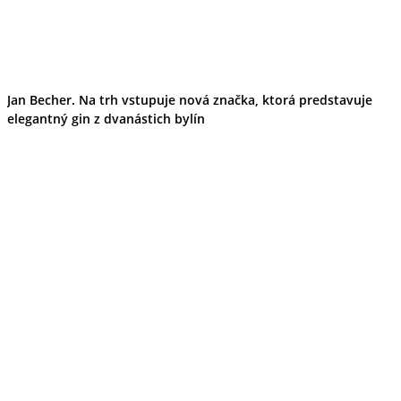
Kultúra a tradície
Kúpele
Šport a agroturistika
Školstvo
Ekonomika obchod a doprava
Banskobystrický kraj
Jan Becher. Na trh vstupuje nová značka, ktorá predstavuje
Tipy
elegantný gin z dvanástich bylín
Výlet
Turistika
Cyklistika
Hrady
Podujatia
Výstava
Galéria
Festival
Folklór
Ubytovanie
Wellness
Gastro
Kaviarne
Kultúra a tradície
Kúpele
Šport a agroturistika
Školstvo