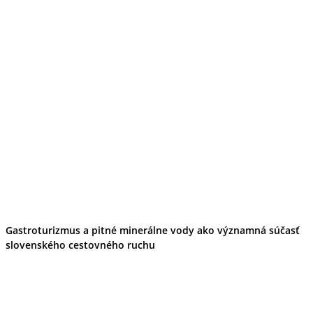
Tipy
Výlet
Turistika
Cyklistika
Hrady
Podujatia
Výstava
Galéria
Folklór
Ubytovanie
Pobyty
Wellness
Gastro
Kaviarne
Kultúra a tradície
Kúpele
Šport a agroturistika
Školstvo
Gastroturizmus a pitné minerálne vody ako významná súčasť
Ekonomika obchod a doprava
slovenského cestovného ruchu