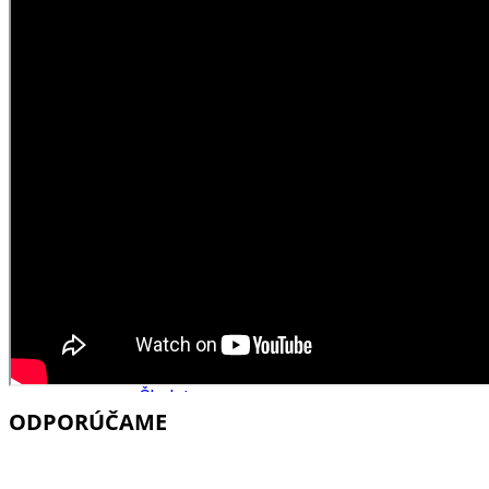
Školstvo
Ekonomika obchod a doprava
Trnavský kraj
Tipy
Výlet
Hrady
Zámok
Podujatia
Výstava
Galéria
Divadlo
Festival
Koncert
Gastro
Kaviarne
Víno
Kultúra a tradície
Kúpele
Šport a agroturistika
Školstvo
ODPORÚČAME
Trenčiansky kraj
Tipy
Výlet
Turistika