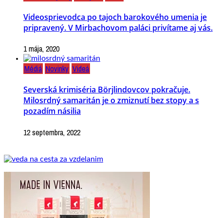
Videosprievodca po tajoch barokového umenia je
pripravený. V Mirbachovom paláci privítame aj vás.
1 mája, 2020
Médiá
Novinky
Videá
Severská krimiséria Börjlindovcov pokračuje.
Milosrdný samaritán je o zmiznutí bez stopy a s
pozadím násilia
12 septembra, 2022