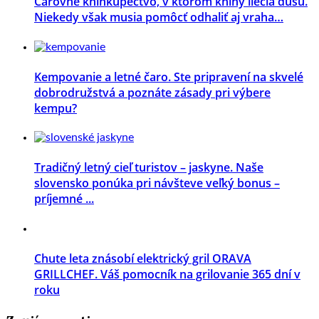
Čarovné kníhkupectvo, v ktorom knihy liečia dušu.
Niekedy však musia pomôcť odhaliť aj vraha…
Kempovanie a letné čaro. Ste pripravení na skvelé
dobrodružstvá a poznáte zásady pri výbere
kempu?
Tradičný letný cieľ turistov – jaskyne. Naše
slovensko ponúka pri návšteve veľký bonus –
príjemné ...
Chute leta znásobí elektrický gril ORAVA
GRILLCHEF. Váš pomocník na grilovanie 365 dní v
roku