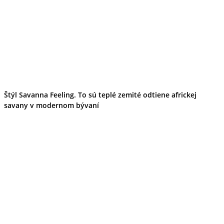
Wellness
Gastro
Víno
Kultúra a tradície
Šport a agroturistika
Školstvo
Ekonomika obchod a doprava
Žilinský kraj
Tipy
Výlet
Štýl Savanna Feeling. To sú teplé zemité odtiene africkej
Turistika
savany v modernom bývaní
Cyklistika
Hrady
Podujatia
Výstava
Galéria
Festival
Folklór
Koncert
Ubytovanie
Pobyty
Wellness
Gastro