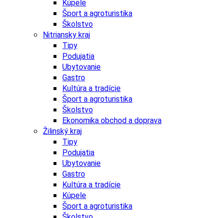
Kúpele
Šport a agroturistika
Školstvo
Nitriansky kraj
Tipy
Podujatia
Ubytovanie
Gastro
Kultúra a tradície
Šport a agroturistika
Školstvo
Ekonomika obchod a doprava
Žilinský kraj
Tipy
Podujatia
Ubytovanie
Gastro
Kultúra a tradície
Kúpele
Šport a agroturistika
Školstvo