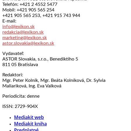
Telefón: +421 2 4552 5477
Mobil: +421 905 565 254
+421 905 565 253, +421 915 743 944
E-mail:
info@lexikon.sk
redakcia@lexikon.sk
marketing@lexikon.sk
astor.slovakia@lexikon.sk
Vydavateľ:
ASTOR Slovakia, s.r.o., Benediktiho 5
811 05 Bratislava
Redaktori:
Mgr. Peter Kolník, Mgr. Beáta Kolníková, Dr. Sylvia
Maliariková, Ing. Eva Valková
Periodicita: denne
ISSN: 2729-904X
Mediakit web
Mediakit kniha
Predplatné