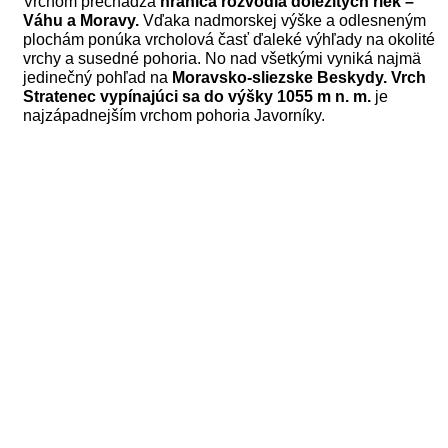
Vrchom prechádza
hranica rozvodia dôležitých riek –
Váhu a Moravy.
Vďaka nadmorskej výške a odlesneným
plochám ponúka vrcholová časť ďaleké výhľady na okolité
vrchy a susedné pohoria. No nad všetkými vyniká najmä
jedinečný pohľad na
Moravsko-sliezske Beskydy.
Vrch
Stratenec vypínajúci sa do výšky 1055 m n. m.
je
najzápadnejším vrchom pohoria Javorníky.