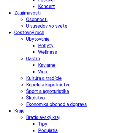
Koncert
Zaujímavosti
Osobnosti
U susedov vo svete
Cestovný ruch
Ubytovanie
Pobyty
Wellness
Gastro
Kaviarne
Víno
Kultúra a tradície
Kúpele a kúpeľníctvo
Šport a agroturistika
Školstvo
Ekonomika obchod a doprava
Kraje
Bratislavský kraj
Tipy
Podujatia