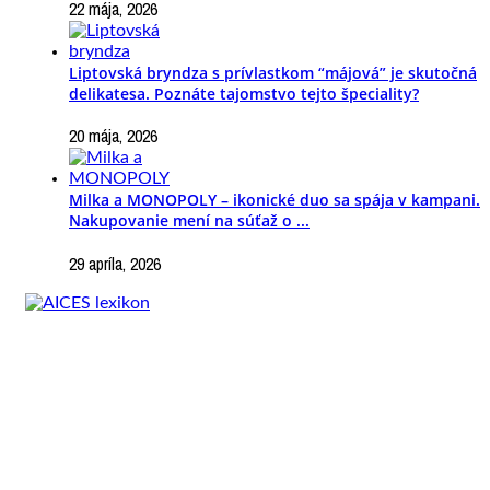
22 mája, 2026
Liptovská bryndza s prívlastkom “májová” je skutočná
delikatesa. Poznáte tajomstvo tejto špeciality?
20 mája, 2026
Milka a MONOPOLY – ikonické duo sa spája v kampani.
Nakupovanie mení na súťaž o ...
29 apríla, 2026