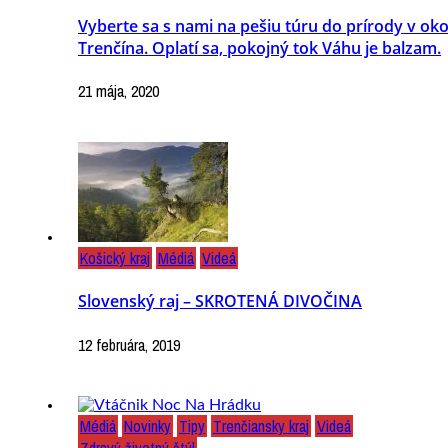
Vyberte sa s nami na pešiu túru do prírody v oko
Trenčína. Oplatí sa, pokojný tok Váhu je balzam.
21 mája, 2020
Košický kraj
Médiá
Videá
Slovenský raj – SKROTENÁ DIVOČINA
12 februára, 2019
Médiá
Novinky
Tipy
Trenčiansky kraj
Videá
Zdravý životný štýl