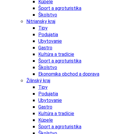
Kúpele
Šport a agroturistika
Školstvo
Nitriansky kraj
Tipy
Podujatia
Ubytovanie
Gastro
Kultúra a tradície
Šport a agroturistika
Školstvo
Ekonomika obchod a doprava
Žilinský kraj
Tipy
Podujatia
Ubytovanie
Gastro
Kultúra a tradície
Kúpele
Šport a agroturistika
Školstvo