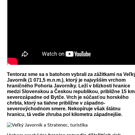
Tentoraz sme sa s batohom vybrali za zážitkami na Veľk
Javorník (1 071,5 m.n.m.), ktorý je najvyšším vrchom
hraničného Pohoria Javorníky. Leží v blízkosti hranice
medzi Slovenskou a Českou republikou, približne 15 km
severozápadne od Bytče. Vrch je súčasťou horského
chrbta, ktorý sa tiahne približne v západno-
severovýchodnom smere. Nekopíruje však štátnu
hranicu, tá vedie zhruba pol kilometra západnejšie.