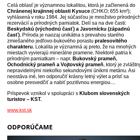
Celá oblasť je významnou lokalitou, ktorá je začlenená do
Chránenej krajinnej oblasti Kysuce
(CHKO; 655 km²);
vyhlásená v roku 1984. Jej súčasťou je množstvo prírodnýc
rezervácií a prírodných pamiatok. Delí sa na dve časti:
Beskydskú (východnú časť) a Javornícku (západnú
časť).
Príroda je naozaj unikátna s prevahou starého
zmiešaného jedľovo-bukového porastu
pralesovitého
charakteru.
Lokalita je významná aj preto, že n
a mnohých
miestach vyvierajú minerálne pramene. Niektoré patria k
prírodným pamiatkam – napr.
Bukovský prameň,
Ochodnický prameň a Vojtovský prameň
, ktorý je zvláštn
nepravidelnými niekoľko sekundovými únikmi metánu. Asi
neostáva iné, len odporučiť krásny letný výlet a prísť sa
osobne presvedčiť a nabiť pozitívnou energiou…
Príspevok vznikol v spolupráci s
Klubom slovenských
turistov – KST.
www.kst.sk
ODPORÚČAME