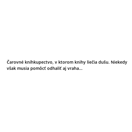
Čarovné kníhkupectvo, v ktorom knihy liečia dušu. Niekedy
však musia pomôcť odhaliť aj vraha...