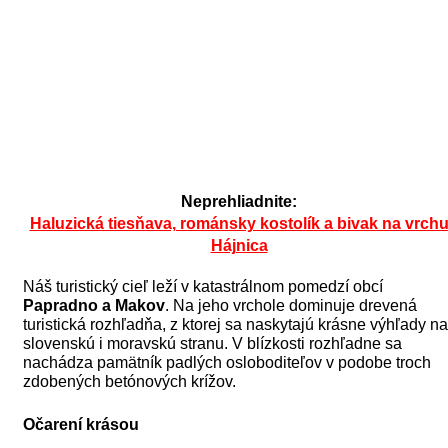
Neprehliadnite:
Haluzická tiesňava, románsky kostolík a bivak na vrch
Hájnica
Náš turistický cieľ leží v katastrálnom pomedzí obcí
Papradno a Makov
. Na jeho vrchole dominuje drevená
turistická rozhľadňa, z ktorej sa naskytajú krásne výhľady na
slovenskú i moravskú stranu. V blízkosti rozhľadne sa
nachádza pamätník padlých osloboditeľov v podobe troch
zdobených betónových krížov.
Očarení krásou