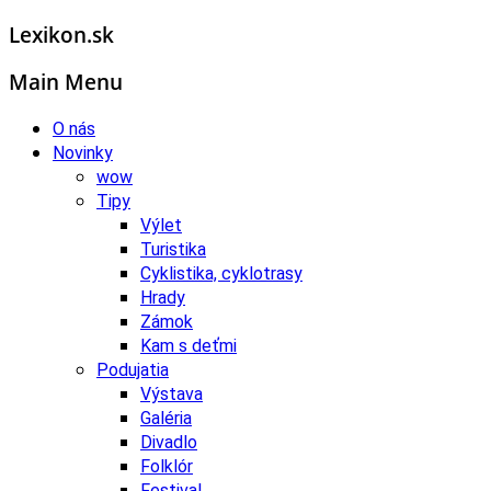
Lexikon.sk
Main Menu
O nás
Novinky
wow
Tipy
Výlet
Turistika
Cyklistika, cyklotrasy
Hrady
Zámok
Kam s deťmi
Podujatia
Výstava
Galéria
Divadlo
Folklór
Festival