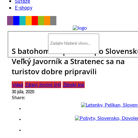
Súťaže
E-shopy
S batohom na pleciach po Slovensk
Veľký Javorník a Stratenec sa na
turistov dobre pripravili
Videá
Zdravý životný štýl
Žilinský kraj
30 júla, 2020
Share: