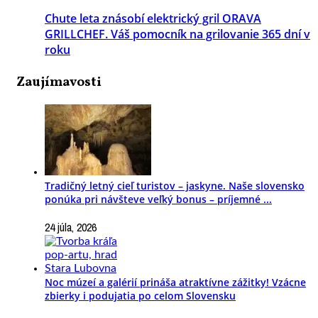
Chute leta znásobí elektrický gril ORAVA
GRILLCHEF. Váš pomocník na grilovanie 365 dní v
roku
Zaujímavosti
Tradičný letný cieľ turistov – jaskyne. Naše slovensko
ponúka pri návšteve veľký bonus – príjemné ...
24 júla, 2026
Noc múzeí a galérií prináša atraktívne zážitky! Vzácne
zbierky i podujatia po celom Slovensku