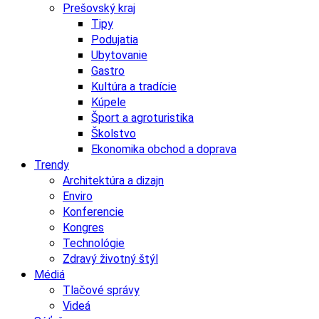
Prešovský kraj
Tipy
Podujatia
Ubytovanie
Gastro
Kultúra a tradície
Kúpele
Šport a agroturistika
Školstvo
Ekonomika obchod a doprava
Trendy
Architektúra a dizajn
Enviro
Konferencie
Kongres
Technológie
Zdravý životný štýl
Médiá
Tlačové správy
Videá