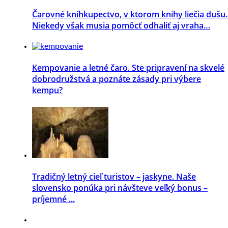
Čarovné kníhkupectvo, v ktorom knihy liečia dušu.
Niekedy však musia pomôcť odhaliť aj vraha…
Kempovanie a letné čaro. Ste pripravení na skvelé
dobrodružstvá a poznáte zásady pri výbere
kempu?
Tradičný letný cieľ turistov – jaskyne. Naše
slovensko ponúka pri návšteve veľký bonus –
príjemné ...