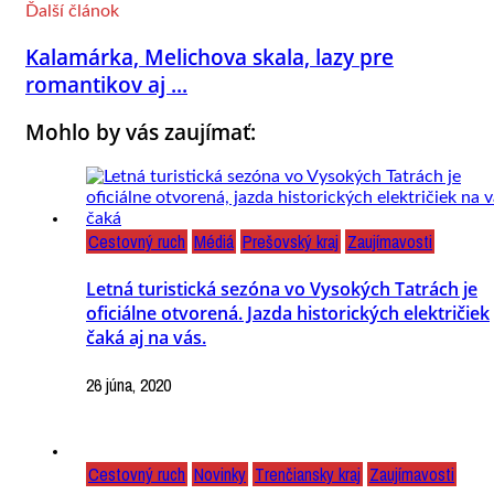
Ďalší článok
Kalamárka, Melichova skala, lazy pre
romantikov aj ...
Mohlo by vás zaujímať:
Cestovný ruch
Médiá
Prešovský kraj
Zaujímavosti
Letná turistická sezóna vo Vysokých Tatrách je
oficiálne otvorená. Jazda historických električiek
čaká aj na vás.
26 júna, 2020
Cestovný ruch
Novinky
Trenčiansky kraj
Zaujímavosti