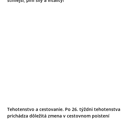
štíhlejší, plní sily a vitality!
Tehotenstvo a cestovanie. Po 26. týždni tehotenstva
prichádza dôležitá zmena v cestovnom poistení