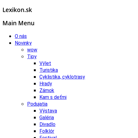
Lexikon.sk
Main Menu
O nás
Novinky
wow
Tipy
Výlet
Turistika
Cyklistika, cyklotrasy
Hrady
Zámok
Kam s deťmi
Podujatia
Výstava
Galéria
Divadlo
Folklór
Festival