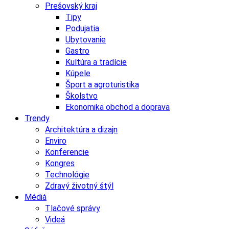
Prešovský kraj
Tipy
Podujatia
Ubytovanie
Gastro
Kultúra a tradície
Kúpele
Šport a agroturistika
Školstvo
Ekonomika obchod a doprava
Trendy
Architektúra a dizajn
Enviro
Konferencie
Kongres
Technológie
Zdravý životný štýl
Médiá
Tlačové správy
Videá