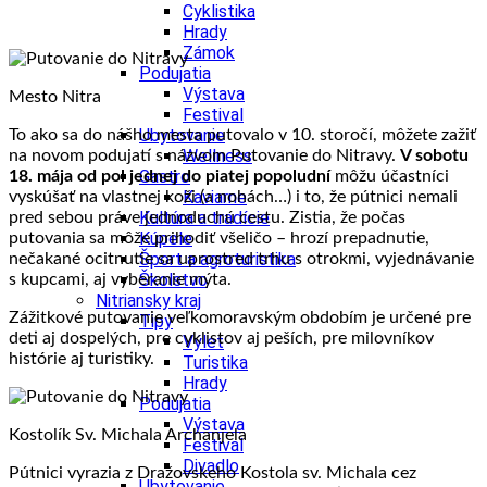
Cyklistika
Hrady
Zámok
Podujatia
Výstava
Mesto Nitra
Festival
Ubytovanie
To ako sa do nášho mesta putovalo v 10. storočí, môžete zažiť
Wellness
na novom podujatí s názvom Putovanie do Nitravy.
V sobotu
Gastro
18. mája od pol jednej do piatej popoludní
môžu účastníci
Kaviarne
vyskúšať na vlastnej koži (a nohách…) i to, že pútnici nemali
Kultúra a tradície
pred sebou práve jednoduchú cestu. Zistia, že počas
Kúpele
putovania sa môže prihodiť všeličo – hrozí prepadnutie,
Šport a agroturistika
nečakané ocitnutie sa uprostred trhu s otrokmi, vyjednávanie
Školstvo
s kupcami, aj vyberanie mýta.
Nitriansky kraj
Zážitkové putovanie veľkomoravským obdobím je určené pre
Tipy
deti aj dospelých, pre cyklistov aj peších, pre milovníkov
Výlet
histórie aj turistiky.
Turistika
Hrady
Podujatia
Výstava
Kostolík Sv. Michala Archanjela
Festival
Divadlo
Pútnici vyrazia z Dražovskeho Kostola sv. Michala cez
Ubytovanie