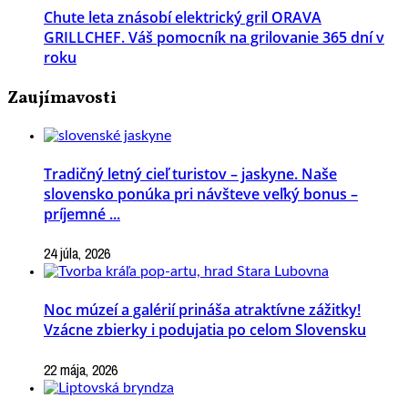
Chute leta znásobí elektrický gril ORAVA
GRILLCHEF. Váš pomocník na grilovanie 365 dní v
roku
Zaujímavosti
Tradičný letný cieľ turistov – jaskyne. Naše
slovensko ponúka pri návšteve veľký bonus –
príjemné ...
24 júla, 2026
Noc múzeí a galérií prináša atraktívne zážitky!
Vzácne zbierky i podujatia po celom Slovensku
22 mája, 2026