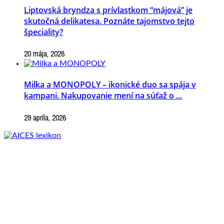
Liptovská bryndza s prívlastkom “májová” je
skutočná delikatesa. Poznáte tajomstvo tejto
špeciality?
20 mája, 2026
Milka a MONOPOLY – ikonické duo sa spája v
kampani. Nakupovanie mení na súťaž o ...
29 apríla, 2026