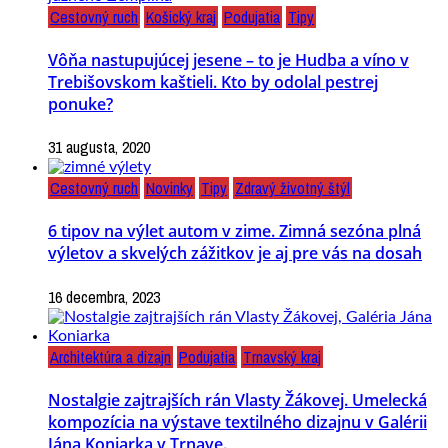
Cestovný ruch
Košický kraj
Podujatia
Tipy
Vôňa nastupujúcej jesene – to je Hudba a víno v
Trebišovskom kaštieli. Kto by odolal pestrej
ponuke?
31 augusta, 2020
Cestovný ruch
Novinky
Tipy
Zdravý životný štýl
6 tipov na výlet autom v zime. Zimná sezóna plná
výletov a skvelých zážitkov je aj pre vás na dosah
16 decembra, 2023
Architektúra a dizajn
Podujatia
Trnavský kraj
Nostalgie zajtrajších rán Vlasty Žákovej. Umelecká
kompozícia na výstave textilného dizajnu v Galérii
Jána Koniarka v Trnave.