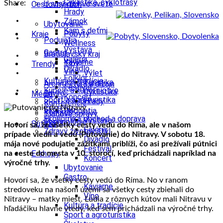
Cyklistika, cyklotrasy
Share:
U susedov vo svete
Cestovný ruch
Hrady
Zámok
Ubytovanie
Kam s deťmi
Pobyty
Kraje
Podujatia
Wellness
Výstava
Gastro
Bratislavský kraj
Galéria
Kaviarne
Tipy
Trendy
Divadlo
Víno
Výlet
Folklór
Kultúra a tradície
Turistika
Architektúra a dizajn
Festival
Kúpele a kúpeľníctvo
Cyklistika
Enviro
Médiá
Koncert
Šport a agroturistika
Hrady
Konferencie
Školstvo
Podujatia
Kongres
Tlačové správy
Ekonomika obchod a doprava
Výstava
Technológie
Videá
Súťaže
Hovorí sa, že všetky cesty vedú do Ríma, ale v našom
Galéria
Zdravý životný štýl
prípade viedli a vedú (Putovanie) do Nitravy. V sobotu 18.
Divadlo
mája nové podujatie zážitkami priblíži, čo asi prežívali pútnici
Festival
E-shopy
na ceste do mesta v 10. storočí, keď prichádzali napríklad na
Koncert
výročné trhy.
Ubytovanie
Gastro
Hovorí sa, že všetky cesty vedú do Ríma. No v ranom
Kaviarne
stredoveku na našom území sa všetky cesty zbiehali do
Víno
Nitravy – matky miest. Ľudia z rôznych kútov mali Nitravu v
Kultúra a tradície
hľadáčiku hlavne vtedy, keď sem prichádzali na výročné trhy.
Šport a agroturistika