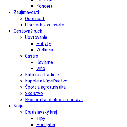
Koncert
Zaujímavosti
Osobnosti
U susedov vo svete
Cestovný ruch
Ubytovanie
Pobyty
Wellness
Gastro
Kaviarne
Víno
Kultúra a tradície
Kúpele a kúpeľníctvo
Šport a agroturistika
Školstvo
Ekonomika obchod a doprava
Kraje
Bratislavský kraj
Tipy
Podujatia