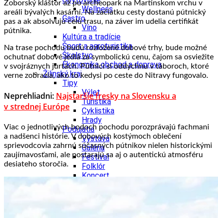
Zoborský kláštor až po archeopark na Martinskom vrchu v
Wellness
areáli bývalých kasární. Na začiatku cesty dostanú pútnický
Gastro
pas a ak absolvujú celú trasu, na záver im udelia certifikát
Víno
pútnika.
Kultúra a tradície
Šport a agroturistika
Na trase pochodu budú rozložené dobové trhy, bude možné
Školstvo
ochutnať dobové jedlá za symbolickú cenu, čajom sa osviežite
Ekonomika obchod a doprava
v svojráznych jurtách. Pútnici si oddýchnu v táboroch, ktoré
Žilinský kraj
verne zobrazia, ako to kedysi po ceste do Nitravy fungovalo.
Tipy
Výlet
Neprehliadni:
Najstaršie fresky na Slovensku a
Turistika
v strednej Európe
Cyklistika
Hrady
Viac o jednotlivých bodoch pochodu porozprávajú fachmani
Podujatia
a nadšenci histórie. V dobových kostýmoch oblečení
Výstava
sprievodcovia zahrnú súčasných pútnikov nielen historickými
Galéria
zaujímavosťami, ale postarajú sa aj o autentickú atmosféru
Festival
desiateho storočia.
Folklór
Koncert
Ubytovanie
Pobyty
Wellness
Gastro