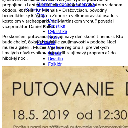
Ekonomika obchod a doprava
prepojíme tri autentické miesta spojené so životom v danom
Košický kraj
období, kostolík sv. Michala v Dražovciach, pôvodný
Tipy
benediktínsky kláštor na Zobore a veľkomoravskú osadu s
Výlet
kostolom v archeoparku na Martinskom vrchu,“ povedal
Turistika
viceprimátor Daniel Balko.
Cyklistika
Po skončení putovania sa zaujímavý deň skončiť nemusí. Kto
Hrady
bude chcieť, čakajú ho ďalšie zaujímavosti v podobe Noci
Podujatia
múzeí a galérií. Múzeá a galérie regiónu si pre veľkých
Výstava
i malých návštevníkov pripravili zaujímavý program až do
Galéria
hlbokej noci.
Divadlo
Folklór
Fašiangy
Ubytovanie
Pobyty
Gastro
Kaviarne
Víno
Kultúra a tradície
Šport a agroturistika
Školstvo
Ekonomika obchod a doprava
Prešovský kraj