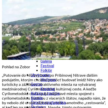
Kultúra a tradície
Kúpele
Šport a agroturistika
Školstvo
Ekonomika obchod a doprava
Banskobystrický kraj
Tipy
Výlet
Turistika
Cyklistika
Hrady
Podujatia
Výstava
Galéria
Festival
Pohľad na Zobor
Folklór
Ubytovanie
„
Putovanie do Nitravy bude po Pribinovej Nitrave ďalším
Wellness
podujatím, ktorým chceme pomôcť budovať imidž Nitry ako
Gastro
turisticky a zážitkovo atraktívneho miesta na vytváranej
Kaviarne
medzinárodnej Cyrilometodskej kultúrnej ceste. A keďže
Kultúra a tradície
Cyrilometodská cesta spája zaujímavé miesta spojené s
Kúpele
cyrilometodskou tradícou z viacerých štátov, napadlo nám, že
Šport a agroturistika
by nebolo zlé urobiť zážitok aj z toho samotného „cestovania“,
Školstvo
aj keď len na malom úseku. Navyše, týmto putovaním