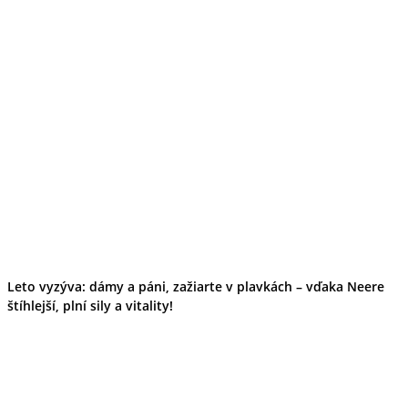
Leto vyzýva: dámy a páni, zažiarte v plavkách – vďaka Neere
štíhlejší, plní sily a vitality!