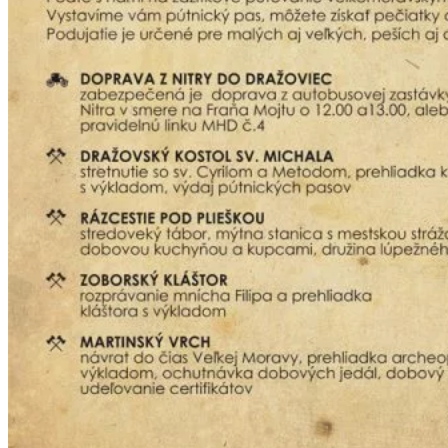
Tipy
Výlet
Turistika
Cyklistika
Hrady
Podujatia
Výstava
Galéria
Folklór
Ubytovanie
Pobyty
Wellness
Gastro
Kaviarne
Kultúra a tradície
Kúpele
Šport a agroturistika
Školstvo
Ekonomika obchod a doprava