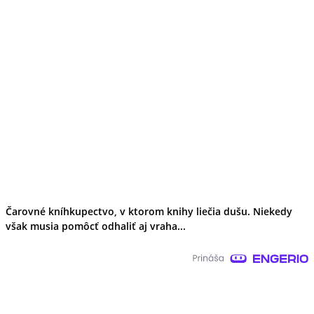
Čarovné kníhkupectvo, v ktorom knihy liečia dušu. Niekedy
však musia pomôcť odhaliť aj vraha...