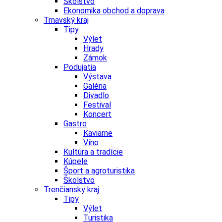
Školstvo
Ekonomika obchod a doprava
Trnavský kraj
Tipy
Výlet
Hrady
Zámok
Podujatia
Výstava
Galéria
Divadlo
Festival
Koncert
Gastro
Kaviarne
Víno
Kultúra a tradície
Kúpele
Šport a agroturistika
Školstvo
Trenčiansky kraj
Tipy
Výlet
Turistika