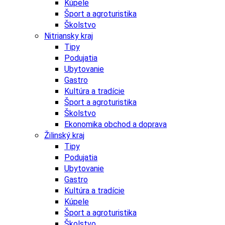
Kúpele
Šport a agroturistika
Školstvo
Nitriansky kraj
Tipy
Podujatia
Ubytovanie
Gastro
Kultúra a tradície
Šport a agroturistika
Školstvo
Ekonomika obchod a doprava
Žilinský kraj
Tipy
Podujatia
Ubytovanie
Gastro
Kultúra a tradície
Kúpele
Šport a agroturistika
Školstvo