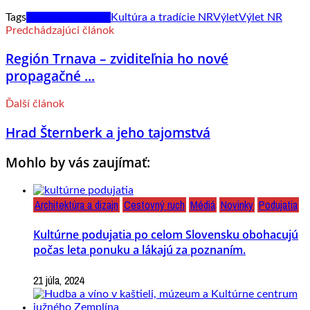
Tags
Kultúra a tradície
Kultúra a tradície NR
Výlet
Výlet NR
Predchádzajúci článok
Región Trnava – zviditeľnia ho nové
propagačné ...
Ďalší článok
Hrad Šternberk a jeho tajomstvá
Mohlo by vás zaujímať:
Architektúra a dizajn
Cestovný ruch
Médiá
Novinky
Podujatia
Kultúrne podujatia po celom Slovensku obohacujú
počas leta ponuku a lákajú za poznaním.
21 júla, 2024