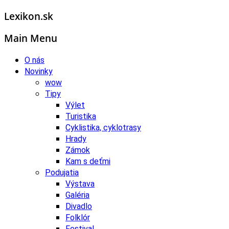
Lexikon.sk
Main Menu
O nás
Novinky
wow
Tipy
Výlet
Turistika
Cyklistika, cyklotrasy
Hrady
Zámok
Kam s deťmi
Podujatia
Výstava
Galéria
Divadlo
Folklór
Festival