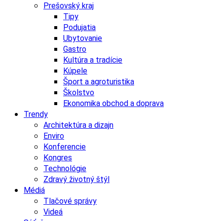
Prešovský kraj
Tipy
Podujatia
Ubytovanie
Gastro
Kultúra a tradície
Kúpele
Šport a agroturistika
Školstvo
Ekonomika obchod a doprava
Trendy
Architektúra a dizajn
Enviro
Konferencie
Kongres
Technológie
Zdravý životný štýl
Médiá
Tlačové správy
Videá