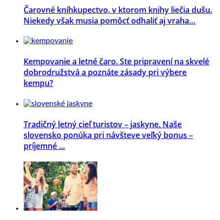
Čarovné kníhkupectvo, v ktorom knihy liečia dušu.
Niekedy však musia pomôcť odhaliť aj vraha…
Kempovanie a letné čaro. Ste pripravení na skvelé
dobrodružstvá a poznáte zásady pri výbere
kempu?
Tradičný letný cieľ turistov – jaskyne. Naše
slovensko ponúka pri návšteve veľký bonus –
príjemné ...