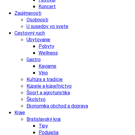
Koncert
Zaujímavosti
Osobnosti
U susedov vo svete
Cestovný ruch
Ubytovanie
Pobyty
Wellness
Gastro
Kaviarne
Víno
Kultúra a tradície
Kúpele a kúpeľníctvo
Šport a agroturistika
Školstvo
Ekonomika obchod a doprava
Kraje
Bratislavský kraj
Tipy
Podujatia