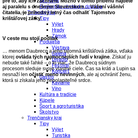
Školstvo
pre to, aby ich zachránil. Možno v tomto príbehu nájdete
Ekonomika obchod a doprava
aj paralelu s dnešným Slovenskom… Vážení vášniví
Trnavský kraj
čitatelia, je príhodný letný čas odhaliť Tajomstvo
Tipy
krištáľovej zátky.
Výlet
Hrady
Zámok
V ceste mu stojí podliak
Podujatia
Výstava
… menom Daubrecq a jeho tajomná krištáľová zátka, vďaka
Galéria
ktorej
ovláda tých najmocnejších ľudí v krajine
. Získať ju
Divadlo
nebude také ľahké – o to viac, že Daubrecq súdnym
Festival
procesom sleduje svoje vlastné ciele. Čas sa kráti a Lupin sa
Koncert
nesnaží len
očistiť meno nevinných
, ale aj ochrániť ženu,
Gastro
ktorá si získala jeho nepolapiteľné srdce.
Kaviarne
Víno
Kultúra a tradície
Kúpele
Šport a agroturistika
Školstvo
Trenčiansky kraj
Tipy
Výlet
Turistika