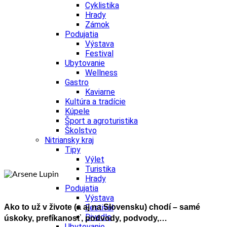
Cyklistika
Hrady
Zámok
Podujatia
Výstava
Festival
Ubytovanie
Wellness
Gastro
Kaviarne
Kultúra a tradície
Kúpele
Šport a agroturistika
Školstvo
Nitriansky kraj
Tipy
Výlet
Turistika
Hrady
Podujatia
Výstava
Ako to už v živote (a aj na Slovensku) chodí – samé
Festival
Divadlo
úskoky, prefíkanosť, podvody, podvody,…
Ubytovanie