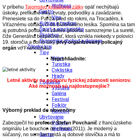
Wellness
V príbehu
Tajomstvo krištáľovej zátky
opäť nechýbajú
Gastro
úskoky, prefíkané triky, zvraty, podvodíky a zavádzanie.
Víno
Prenesiete sa do Paríža pred sto rokmi, na Trocadéro, k
Kultúra a tradície
Víťaznému oblúku, či do Buloňského lesíka. Spomína sa tam
Šport a agroturistika
aj potrubná pošta. A v závere gilotína, samozrejme La sureté,
Školstvo
čiže Generálna bezpečnosť, ktorá vznikla niekedy v polovici
Ekonomika obchod a doprava
19. storočia a bol to taký
prvý organizovaný policajný
Žilinský kraj
orgán
vo Francúzsku.
Tipy
Výlet
Neprehliadnite:
Turistika
Cyklistika
Hrady
Letné aktivity na podporu fyzickej zdatnosti seniorov.
Podujatia
Aké možnosti sú najdostupnejšie?
Výstava
Galéria
Festival
Folklór
Výborný preklad do slovenčiny
Koncert
Ubytovanie
Pobyty
Zabezpečil ho
profesor Štefan Povchanič
z francúzskeho
Wellness
originálu Le bouchon de cristal (2011). Je moderný a
Gastro
súčasný, no sem-tam pridá aj dobové slovíčka a má to