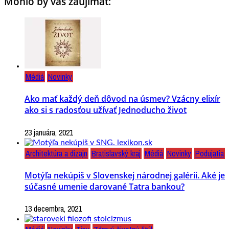
Mohlo by vás zaujímať:
Médiá
Novinky
Ako mať každý deň dôvod na úsmev? Vzácny elixír
ako si s radosťou užívať Jednoducho život
23 januára, 2021
Architektúra a dizajn
Bratislavský kraj
Médiá
Novinky
Podujatia
Motýľa nekúpiš v Slovenskej národnej galérii. Aké je
súčasné umenie darované Tatra bankou?
13 decembra, 2021