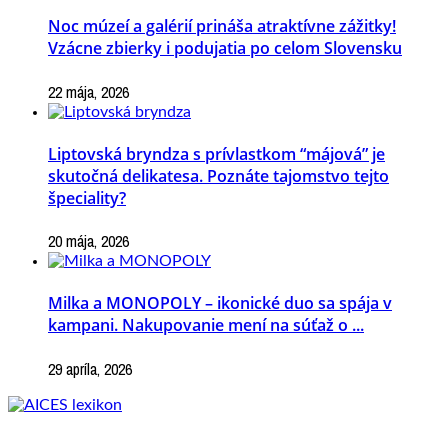
Noc múzeí a galérií prináša atraktívne zážitky!
Vzácne zbierky i podujatia po celom Slovensku
22 mája, 2026
Liptovská bryndza s prívlastkom “májová” je
skutočná delikatesa. Poznáte tajomstvo tejto
špeciality?
20 mája, 2026
Milka a MONOPOLY – ikonické duo sa spája v
kampani. Nakupovanie mení na súťaž o ...
29 apríla, 2026