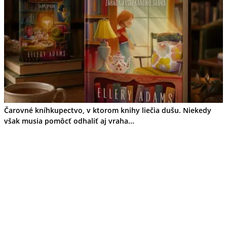
Tipy
Výlet
Turistika
Cyklistika
Hrady
Podujatia
Výstava
Galéria
Folklór
Ubytovanie
Pobyty
Wellness
Čarovné kníhkupectvo, v ktorom knihy liečia dušu. Niekedy
Gastro
však musia pomôcť odhaliť aj vraha...
Kaviarne
Kultúra a tradície
Kúpele
Šport a agroturistika
Školstvo
Ekonomika obchod a doprava