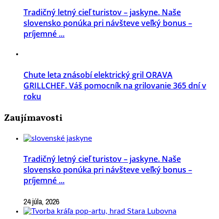
Tradičný letný cieľ turistov – jaskyne. Naše
slovensko ponúka pri návšteve veľký bonus –
príjemné ...
Chute leta znásobí elektrický gril ORAVA
GRILLCHEF. Váš pomocník na grilovanie 365 dní v
roku
Zaujímavosti
Tradičný letný cieľ turistov – jaskyne. Naše
slovensko ponúka pri návšteve veľký bonus –
príjemné ...
24 júla, 2026