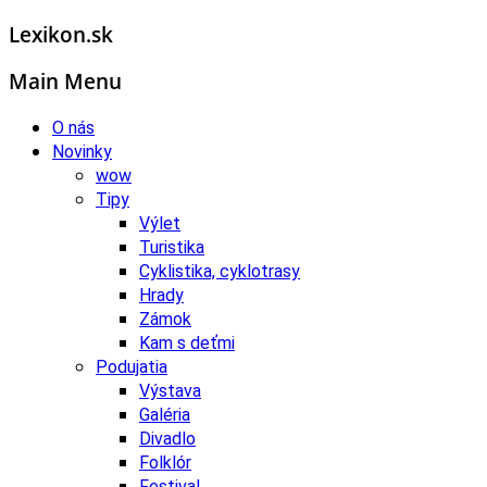
Lexikon.sk
Main Menu
O nás
Novinky
wow
Tipy
Výlet
Turistika
Cyklistika, cyklotrasy
Hrady
Zámok
Kam s deťmi
Podujatia
Výstava
Galéria
Divadlo
Folklór
Festival