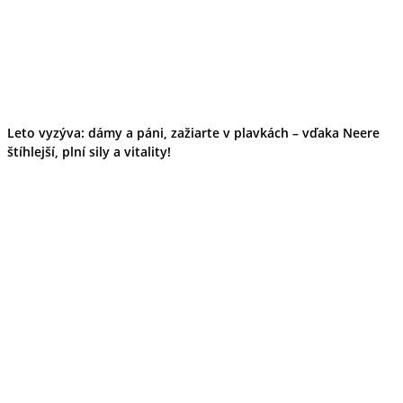
Leto vyzýva: dámy a páni, zažiarte v plavkách – vďaka Neere
štíhlejší, plní sily a vitality!