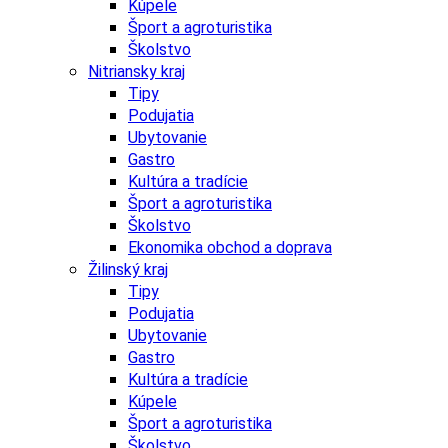
Kúpele
Šport a agroturistika
Školstvo
Nitriansky kraj
Tipy
Podujatia
Ubytovanie
Gastro
Kultúra a tradície
Šport a agroturistika
Školstvo
Ekonomika obchod a doprava
Žilinský kraj
Tipy
Podujatia
Ubytovanie
Gastro
Kultúra a tradície
Kúpele
Šport a agroturistika
Školstvo