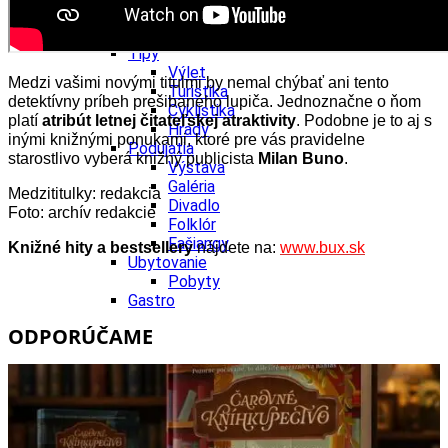
Ekonomika obchod a doprava
Košický kraj
Tipy
Výlet
Medzi vašimi novými titulmi by nemal chýbať ani tento
Turistika
detektívny príbeh prešibaného lupiča. Jednoznačne o ňom
Cyklistika
platí
atribút letnej čitateľskej atraktivity
. Podobne je to aj s
Hrady
inými knižnými ponukami, ktoré pre vás pravidelne
Podujatia
starostlivo vyberá knižný publicista
Milan Buno
.
Výstava
Galéria
Medzititulky: redakcia
Divadlo
Foto: archív redakcie
Folklór
Fašiangy
Knižné hity a bestsellery
nájdete na:
www.bux.sk
Ubytovanie
Pobyty
Gastro
Kaviarne
ODPORÚČAME
Víno
Kultúra a tradície
Šport a agroturistika
Školstvo
Ekonomika obchod a doprava
Prešovský kraj