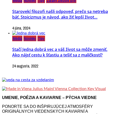
Médiá
Novinky
Tipy
Zdravý životný štýl
Starovekí filozofi našli odpoveď, prečo sa netreba
báť. Stoicizmus je návod, ako žiť lepší život…
4 júna, 2024
Médiá
Novinky
Tipy
Stačí Jedna dobrá vec a váš život sa môže zmeniť.
Ako nájsť cestu k šťastiu a tešiť sa z maličkostí?
24 augusta, 2022
UMENIE, POÉZIA A KAVIARNE – PÝCHA VIEDNE
PONORTE SA DO INŠPIRUJÚCEJ ATMOSFÉRY
ORIGINÁLNYCH VIEDENSKÝCH KAVIARNÍ A