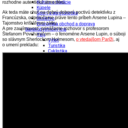
Kultúra a tradície
rozhodne autentickú atmosféru.
Kúpele
Ak teda máte chuť na dobrú dobovú poctivú detektívku z
Šport a agroturistika
Francúzska, odporúčame práve tento príbeh Arsene Lupina –
Školstvo
Tajomstvo krištáľovej zátky.
Ekonomika obchod a doprava
A pre zaujímavosť, prinášame rozhovor s profesorom
Banskobystrický kraj
Štefanom Povchaničom – o fenoméne Arsene Lupin, o súboji
Tipy
so slávnym Sherlockom Holmesom,
o vtedajšom Paríži
, aj
Výlet
o umení prekladu:
Turistika
Cyklistika
Hrady
Podujatia
Výstava
Galéria
Festival
Folklór
Ubytovanie
Wellness
Gastro
Kaviarne
Kultúra a tradície
Kúpele
Šport a agroturistika
Školstvo