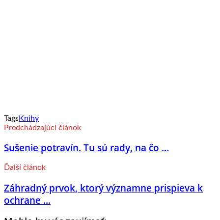
Tags
Knihy
Predchádzajúci článok
Sušenie potravín. Tu sú rady, na čo ...
Ďalší článok
Záhradný prvok, ktorý významne prispieva k
ochrane ...