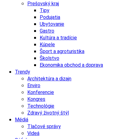
Prešovský kraj
Tipy
Podujatia
Ubytovanie
Gastro
Kultúra a tradície
Kúpele
Šport a agroturistika
Školstvo
Ekonomika obchod a doprava
Trendy
Architektúra a dizajn
Enviro
Konferencie
Kongres
Technológie
Zdravý životný štýl
Médiá
Tlačové správy
Videá