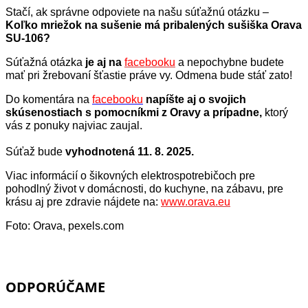
Stačí, ak správne odpoviete na našu súťažnú otázku –
Koľko mriežok na sušenie má pribalených sušiška Orava
SU-106?
Súťažná otázka
je aj na
facebooku
a nepochybne budete
mať pri žrebovaní šťastie práve vy. Odmena bude stáť zato!
Do komentára na
facebooku
napíšte aj o svojich
skúsenostiach s pomocníkmi z Oravy a prípadne,
ktorý
vás z ponuky najviac zaujal.
Súťaž bude
vyhodnotená 11. 8.
2025.
Viac informácií o šikovných elektrospotrebičoch pre
pohodlný život v domácnosti, do kuchyne, na zábavu, pre
krásu aj pre zdravie nájdete na:
www.orava.eu
Foto: Orava, pexels.com
ODPORÚČAME