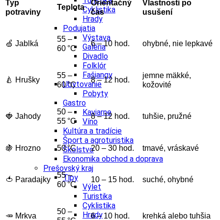
Turistika
Typ
Orientačný
Vlastnosti po
Teplota
Cyklistika
potraviny
čas
usušení
Hrady
Podujatia
Výstava
55 –
🍏 Jablká
6 – 10 hod.
ohybné, nie lepkavé
Galéria
60 °C
Divadlo
Folklór
Fašiangy
55 –
jemne mäkké,
🍐 Hrušky
8 – 12 hod.
Ubytovanie
60 °C
kožovité
Pobyty
Gastro
50 –
Kaviarne
🍓 Jahody
8 – 12 hod.
tuhšie, pružné
55 °C
Víno
Kultúra a tradície
Šport a agroturistika
🍇 Hrozno
50 °C
20 – 30 hod.
tmavé, vráskavé
Školstvo
Ekonomika obchod a doprava
Prešovský kraj
55 –
Tipy
🍅 Paradajky
10 – 15 hod.
suché, ohybné
60 °C
Výlet
Turistika
Cyklistika
50 –
Hrady
🥕 Mrkva
6 – 10 hod.
krehká alebo tuhšia