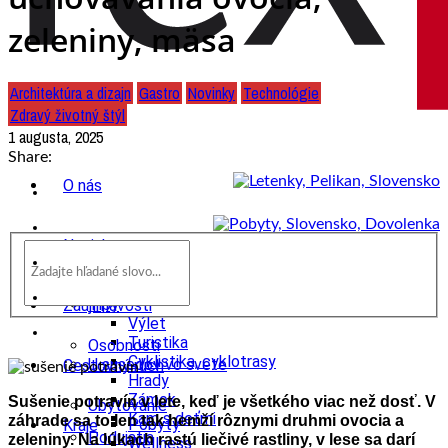
zeleniny, mäsa
Architektúra a dizajn
Gastro
Novinky
Technológie
Zdravý životný štýl
1 augusta, 2025
Share:
O nás
Novinky
wow
Tipy
Zaujímavosti
Výlet
Turistika
Osobnosti
Cyklistika, cyklotrasy
U susedov vo svete
Cestovný ruch
Hrady
Zámok
Sušenie potravín v lete, keď je všetkého viac než dosť. V
Ubytovanie
Kam s deťmi
záhrade sa to len tak hemží rôznymi druhmi ovocia a
Pobyty
Kraje
Podujatia
zeleniny. Na lúkach rastú liečivé rastliny, v lese sa darí
Wellness