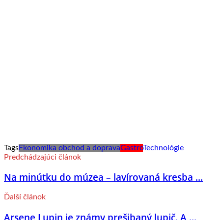
Tags
Ekonomika obchod a doprava
Gastro
Technológie
Predchádzajúci článok
Na minútku do múzea – lavírovaná kresba ...
Ďalší článok
Arsene Lupin je známy prešibaný lupič. A ...