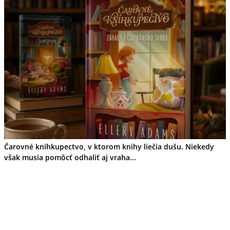
Čarovné kníhkupectvo, v ktorom knihy liečia dušu. Niekedy
však musia pomôcť odhaliť aj vraha...