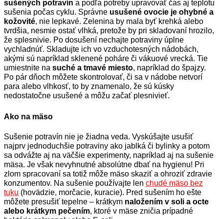
sušených potravín
a podľa potreby upravovať čas aj teplotu
sušenia počas cyklu. Správne
usušené ovocie je ohybné a
kožovité
, nie lepkavé. Zelenina by mala byť krehká alebo
tvrdšia, nesmie ostať vlhká, pretože by pri skladovaní hrozilo,
že splesnivie. Po dosušení nechajte potraviny úplne
vychladnúť. Skladujte ich vo vzduchotesných nádobách,
akými sú napríklad sklenené poháre či vákuové vrecká. Tie
umiestnite na
suché a tmavé miesto
, napríklad do špajzy.
Po pár dňoch môžete skontrolovať, či sa v nádobe netvorí
para alebo vlhkosť, to by znamenalo, že sú kúsky
nedostatočne usušené a môžu začať plesnivieť.
Ako na mäso
Sušenie potravín nie je žiadna veda. Vyskúšajte usušiť
najprv jednoduchšie potraviny ako jablká či bylinky a potom
sa odvážte aj na väčšie experimenty, napríklad aj na sušenie
mäsa. Je však nevyhnutné absolútne dbať na hygienu! Pri
zlom spracovaní sa totiž môže mäso skaziť a ohroziť zdravie
konzumentov. Na sušenie používajte len
chudé mäso bez
tuku
(hovädzie, morčacie, kuracie). Pred sušením ho ešte
môžete presušiť tepelne – krátkym
naložením v soli a octe
alebo krátkym pečením
, ktoré v mäse zničia prípadné