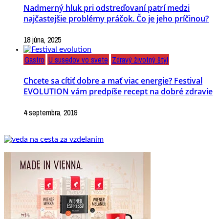
Nadmerný hluk pri odstreďovaní patrí medzi
najčastejšie problémy práčok. Čo je jeho príčinou?
18 júna, 2025
Gastro
U susedov vo svete
Zdravý životný štýl
Chcete sa cítiť dobre a mať viac energie? Festival
EVOLUTION vám predpíše recept na dobré zdravie
4 septembra, 2019