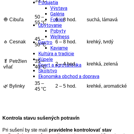
55 °C
Podujatia
Výstava
Galéria
50 –
Folklór
🧅 Cibuľa
6 – 8 hod.
suchá, lámavá
55 °C
Ubytovanie
Pobyty
Wellness
45 –
🧄 Cesnak
6 – 8 hod.
krehký, tvrdý
Gastro
50 °C
Kaviarne
Kultúra a tradície
Kúpele
🥬 Petržlen
35 –
2 – 4 hod.
krehká, zelená
Šport a agroturistika
vňať
40 °C
Školstvo
Ekonomika obchod a doprava
35 –
🌿 Bylinky
2 – 5 hod.
krehké, aromatické
45 °C
Kontrola stavu sušených potravín
Pri sušení by ste mali
pravidelne kontrolovať stav