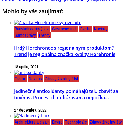
Mohlo by vás zaujímať:
Banskobystrický kraj
Cestovný ruch
Gastro
Novinky
Samosprávy
Trendy
Hrdý Horehronec s regionálnym produktom?
Trend je regionálna značka kvality Horehronie
18 apríla, 2021
Gastro
Novinky
Zdravý životný štýl
Jedinečné antioxidanty pomáhajú telu zbaviť sa
toxínov. Proces ich odbúravania nepočká…
27 decembra, 2022
Architektúra a dizajn
Enviro
Technológie
Zdravý životný štýl