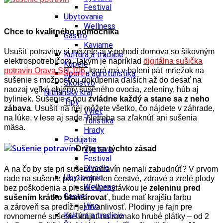
Festival
Ubytovanie
Wellness
Chce to kvalitného pomocníka
Gastro
Kaviarne
Usušiť potraviny si môžete aj v pohodí domova so šikovným
Kultúra a tradície
elektrospotrebičom. Takým je napríklad
digitálna sušička
Kúpele
potravín Orava SU-106
, ktorá má v balení päť mriežok na
Šport a agroturistika
sušenie s možnosťou dokúpenia ďalších až do desať na
Školstvo
naozaj veľké objemy sušeného ovocia, zeleniny, húb aj
Nitriansky kraj
byliniek. Sušenie s ňou
zvládne každý a stane sa z neho
Tipy
zábava
. Usušiť na nej môžete všetko, čo nájdete v záhrade,
Výlet
na lúke, v lese aj sade. Netreba sa zľaknúť ani sušenia
Turistika
mäsa.
Hrady
Podujatia
Výstava
Držte sa týchto zásad
Festival
Divadlo
A na čo by ste pri sušení potravín nemali zabudnúť? V prvom
Ubytovanie
rade na sušenie používajte len čerstvé, zdravé a zrelé plody
Wellness
bez poškodenia a plesní. Vychytávkou je
zeleninu pred
Gastro
sušením krátko blanšírovať
, bude mať krajšiu farbu
Víno
a zároveň sa predĺži jej trvanlivosť. Plodiny je fajn pre
Kultúra a tradície
rovnomerné sušenie krájať na rovnako hrubé plátky – od 2