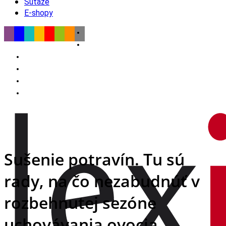
Súťaže
E-shopy
Sušenie potravín. Tu sú
rady, na čo nezabudnúť v
rozbehnutej sezóne
uchovávania ovocia,