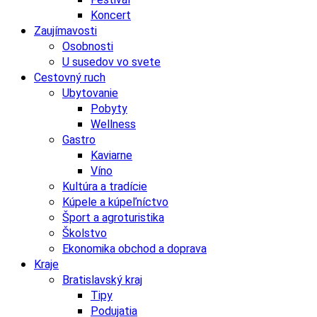
Koncert
Zaujímavosti
Osobnosti
U susedov vo svete
Cestovný ruch
Ubytovanie
Pobyty
Wellness
Gastro
Kaviarne
Víno
Kultúra a tradície
Kúpele a kúpeľníctvo
Šport a agroturistika
Školstvo
Ekonomika obchod a doprava
Kraje
Bratislavský kraj
Tipy
Podujatia