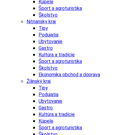
Kúpele
Šport a agroturistika
Školstvo
Nitriansky kraj
Tipy
Podujatia
Ubytovanie
Gastro
Kultúra a tradície
Šport a agroturistika
Školstvo
Ekonomika obchod a doprava
Žilinský kraj
Tipy
Podujatia
Ubytovanie
Gastro
Kultúra a tradície
Kúpele
Šport a agroturistika
Školstvo