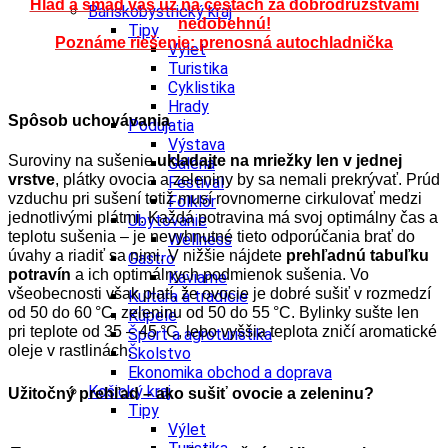
Hlad a smäd vás už na cestách za dobrodružstvami
Banskobystrický kraj
nedobehnú!
Tipy
Poznáme riešenie: prenosná autochladnička
Výlet
Turistika
Cyklistika
Hrady
Spôsob uchovávania
Podujatia
Výstava
Suroviny na sušenie
ukladajte na mriežky len v jednej
Galéria
vrstve
, plátky ovocia a zeleniny by sa nemali prekrývať. Prúd
Festival
vzduchu pri sušení totiž musí rovnomerne cirkulovať medzi
Folklór
jednotlivými plátmi. Každá potravina má svoj optimálny čas a
Ubytovanie
teplotu sušenia – je nevyhnutné tieto odporúčania brať do
Wellness
úvahy a riadiť sa nimi. V nižšie nájdete
prehľadnú tabuľku
Gastro
potravín
a ich optimálnych podmienok sušenia. Vo
Kaviarne
všeobecnosti však platí, že ovocie je dobré sušiť v rozmedzí
Kultúra a tradície
od 50 do 60 °C, zeleninu od 50 do 55 °C. Bylinky sušte len
Kúpele
pri teplote od 35 – 45 °C, lebo vyššia teplota zničí aromatické
Šport a agroturistika
oleje v rastlinách.
Školstvo
Ekonomika obchod a doprava
Košický kraj
Užitočný prehľad – ako sušiť ovocie a zeleninu?
Tipy
Výlet