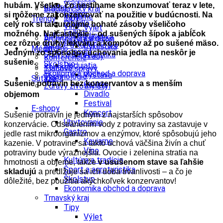
Výstava
hubám. Všetko, čo nestíhame skonzumovať teraz v lete,
Gastro
Bratislavský kraj
Galéria
si môžeme zakonzervovať na použitie v budúcnosti. Na
Kaviarne
Tipy
Trendy
Divadlo
celý rok si tak urobíme bohaté zásoby všeličoho
Víno
Výlet
Folklór
možného. Najčastejšie – od sušených šípok a jabĺčok
Kultúra a tradície
Turistika
Architektúra a dizajn
Festival
cez rôzne druhy lekváru a kompótov až po sušené mäso.
Kúpele a kúpeľníctvo
Cyklistika
Enviro
Médiá
Koncert
Jedným zo spôsobov uchovania jedla na neskôr je
Šport a agroturistika
Hrady
Konferencie
sušenie.
Školstvo
Podujatia
Kongres
Tlačové správy
Ekonomika obchod a doprava
Výstava
Technológie
Videá
Súťaže
Sušenie potravín bez konzervantov a s menším
Galéria
Zdravý životný štýl
Divadlo
objemom
Festival
E-shopy
Koncert
Sušenie potravín je jedným z najstarších spôsobov
Ubytovanie
konzervácie. Odstránením vody z potraviny sa zastavuje v
Gastro
jedle rast mikroorganizmov a enzýmov, ktoré spôsobujú jeho
Kaviarne
kazenie. V potravine sa takto uchová väčšina živín a chuť
Víno
potraviny bude výraznejšia. Ovocie i zelenina stratia na
Kultúra a tradície
hmotnosti a objeme, takže
v usušenom stave sa ľahšie
Šport a agroturistika
skladujú
a predlžuje sa ich doba trvanlivosti – a čo je
Školstvo
dôležité, bez použitia akýchkoľvek konzervantov!
Ekonomika obchod a doprava
Trnavský kraj
Tipy
Výlet