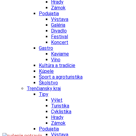
Hrady
Zámok
Podujatia
Výstava
Galéria
Divadlo
Festival
Koncert
Gastro
Kaviarne
Víno
Kultúra a tradície
Kúpele
Šport a agroturistika
Školstvo
Trenčiansky kraj
Tipy
Výlet
Turistika
Cyklistika
Hrady
Zámok
Podujatia
Výstava