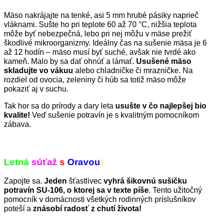
Mäso nakrájajte na tenké, asi 5 mm hrubé pásiky naprieč
vláknami. Sušte ho pri teplote 60 až 70 °C, nižšia teplota
môže byť nebezpečná, lebo pri nej môžu v mäse prežiť
škodlivé mikroorganizmy. Ideálny čas na sušenie mäsa je 6
až 12 hodín – mäso musí byť suché, avšak nie tvrdé ako
kameň. Malo by sa dať ohnúť a lámať.
Usušené mäso
skladujte vo vákuu
alebo chladničke či mrazničke. Na
rozdiel od ovocia, zeleniny či húb sa totiž mäso môže
pokaziť aj v suchu.
Tak hor sa do prírody a dary leta
usušte v čo najlepšej bio
kvalite!
Veď sušenie potravín je s kvalitným pomocníkom
zábava.
Letná
súťaž
s
Oravou
!
Zapojte sa.
Jeden
šťastlivec
vyhrá šikovnú sušičku
potravín SU-106, o ktorej sa v texte píše
. Tento užitočný
pomocník v domácnosti všetkých rodinných príslušníkov
poteší a
znásobí radosť z chutí života!