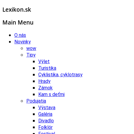
Lexikon.sk
Main Menu
O nás
Novinky
wow
Tipy
Výlet
Turistika
Cyklistika, cyklotrasy
Hrady
Zámok
Kam s deťmi
Podujatia
Výstava
Galéria
Divadlo
Folklór
Festival