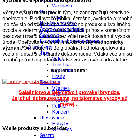
Význam včiel pre poľnohospodárstvo
Wellness
Gastro
Včely zvyšujú úrodu plodín tým, že zabezpečujú efektívne
Víno
opeľovanie. Plodiny ako jablká, čerešne, avokáda a mnohé
Kultúra a tradície
iné závisia od včelích opeľovačov na produkciu kvalitného
Šport a agroturistika
ovocia a zeleniny. Významný je aj ich prínos v komerčnom
Školstvo
pestovaní mandlí, kde sa bez včiel nedá dosiahnuť vysoká
Ekonomika obchod a doprava
úroda.
Opeľovanie včelami má
obrovský ekonomický
Žilinský kraj
význam
. Odhaduje sa, že globálna hodnota opeľovania
Tipy
včelami dosahuje miliardy dolárov ročne. Vďaka včelám sú
Výlet
mnohé poľnohospodárske odvetvia ziskové a udržateľné.
Turistika
Cyklistika
Neprehliadnite:
Hrady
Podujatia
Výstava
Salašníctvo a tajomstvo liptovskej bryndze.
Galéria
Jej chuť dobre poznáme, no tajomstvo výroby už
Festival
menej…
Folklór
Koncert
Ubytovanie
Pobyty
Včelie produkty sú boží dar
Wellness
Gastro