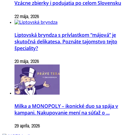
Vzácne zbierky i podujatia po celom Slovensku
22 mája, 2026
Liptovská bryndza s prívlastkom “májová” je
skutočná delikatesa. Poznáte tajomstvo tejto
špeciality?
20 mája, 2026
Milka a MONOPOLY – ikonické duo sa spája v
kampani. Nakupovanie mení na súťaž o ...
29 apríla, 2026