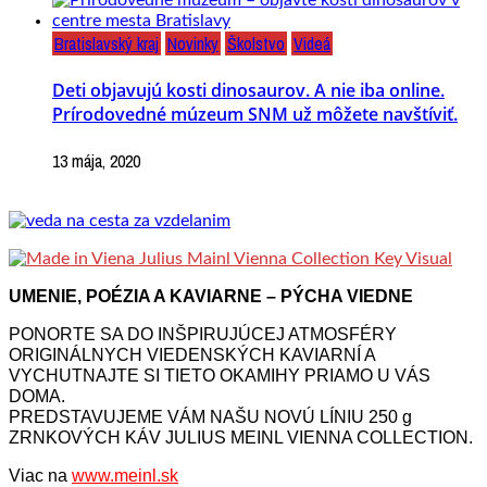
Bratislavský kraj
Novinky
Školstvo
Videá
Deti objavujú kosti dinosaurov. A nie iba online.
Prírodovedné múzeum SNM už môžete navštíviť.
13 mája, 2020
UMENIE, POÉZIA A KAVIARNE – PÝCHA VIEDNE
PONORTE SA DO INŠPIRUJÚCEJ ATMOSFÉRY
ORIGINÁLNYCH VIEDENSKÝCH KAVIARNÍ A
VYCHUTNAJTE SI TIETO OKAMIHY PRIAMO U VÁS
DOMA.
PREDSTAVUJEME VÁM NAŠU NOVÚ LÍNIU 250 g
ZRNKOVÝCH KÁV JULIUS MEINL VIENNA COLLECTION.
Viac na
www.meinl.sk