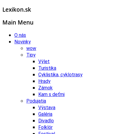
Lexikon.sk
Main Menu
O nás
Novinky
wow
Tipy
Výlet
Turistika
Cyklistika, cyklotrasy
Hrady
Zámok
Kam s deťmi
Podujatia
Výstava
Galéria
Divadlo
Folklór
Festival