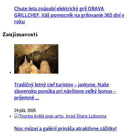
Chute leta znásobí elektrický gril ORAVA
GRILLCHEF. Váš pomocník na grilovanie 365 dní v
roku
Zaujímavosti
Tradičný letný cieľ turistov – jaskyne. Naše
slovensko ponúka pri návšteve veľký bonus –
príjemné ...
24 júla, 2026
Noc múzeí a galérií prináša atraktívne zážitky!