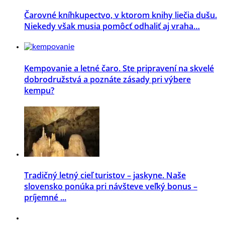
Čarovné kníhkupectvo, v ktorom knihy liečia dušu.
Niekedy však musia pomôcť odhaliť aj vraha…
Kempovanie a letné čaro. Ste pripravení na skvelé
dobrodružstvá a poznáte zásady pri výbere
kempu?
Tradičný letný cieľ turistov – jaskyne. Naše
slovensko ponúka pri návšteve veľký bonus –
príjemné ...