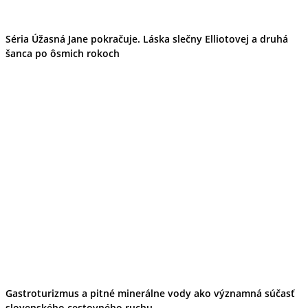
Séria Úžasná Jane pokračuje. Láska slečny Elliotovej a druhá
šanca po ôsmich rokoch
Gastroturizmus a pitné minerálne vody ako významná súčasť
slovenského cestovného ruchu