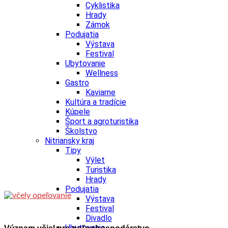
Cyklistika
Hrady
Zámok
Podujatia
Výstava
Festival
Ubytovanie
Wellness
Gastro
Kaviarne
Kultúra a tradície
Kúpele
Šport a agroturistika
Školstvo
Nitriansky kraj
Tipy
Výlet
Turistika
Hrady
Podujatia
Výstava
Festival
Divadlo
Ubytovanie