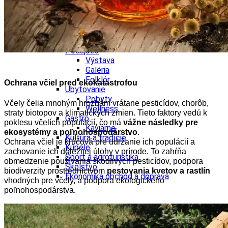
Tipy
Výlet
Turistika
Cyklistika
Hrady
Podujatia
Výstava
Galéria
Folklór
Ochrana včiel pred ekokatastrofou
Ubytovanie
Pobyty
Včely čelia mnohým hrozbám vrátane pesticídov, chorôb,
Wellness
straty biotopov a klimatických zmien. Tieto faktory vedú k
Gastro
poklesu včelích populácií, čo má
vážne následky pre
Kaviarne
ekosystémy a poľnohospodárstvo
.
Kultúra a tradície
Ochrana včiel je kľúčová pre udržanie ich populácií a
Kúpele
zachovanie ich dôležitej úlohy v prírode. To zahŕňa
Šport a agroturistika
obmedzenie používania škodlivých pesticídov, podpora
Školstvo
biodiverzity prostredníctvom
pestovania kvetov a rastlín
Ekonomika obchod a doprava
vhodných pre včely, a podpora ekologického
poľnohospodárstva.