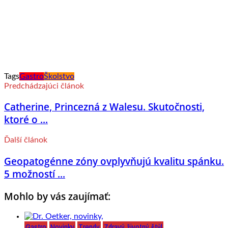
Tags
Gastro
Školstvo
Predchádzajúci článok
Catherine, Princezná z Walesu. Skutočnosti,
ktoré o ...
Ďalší článok
Geopatogénne zóny ovplyvňujú kvalitu spánku.
5 možností ...
Mohlo by vás zaujímať:
Gastro
Novinky
Trendy
Zdravý životný štýl