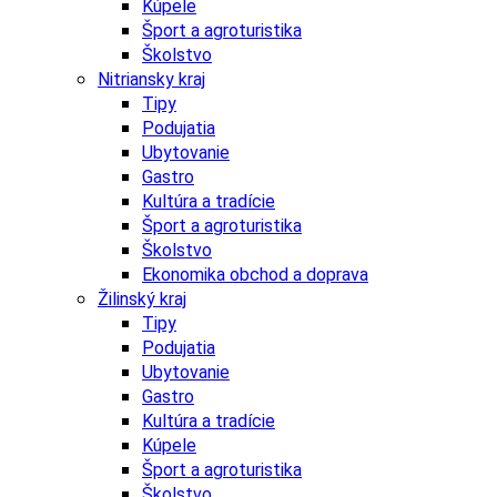
Kúpele
Šport a agroturistika
Školstvo
Nitriansky kraj
Tipy
Podujatia
Ubytovanie
Gastro
Kultúra a tradície
Šport a agroturistika
Školstvo
Ekonomika obchod a doprava
Žilinský kraj
Tipy
Podujatia
Ubytovanie
Gastro
Kultúra a tradície
Kúpele
Šport a agroturistika
Školstvo