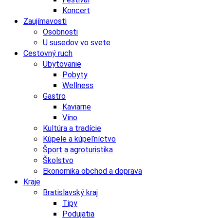
Koncert
Zaujímavosti
Osobnosti
U susedov vo svete
Cestovný ruch
Ubytovanie
Pobyty
Wellness
Gastro
Kaviarne
Víno
Kultúra a tradície
Kúpele a kúpeľníctvo
Šport a agroturistika
Školstvo
Ekonomika obchod a doprava
Kraje
Bratislavský kraj
Tipy
Podujatia