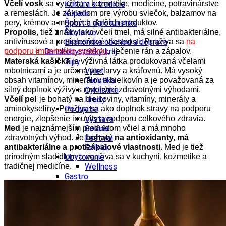
Včelí vosk
sa využíva v kozmetike, medicíne, potravinárstve
Kultúra a tradície
a remeslách. Je základom pre výrobu sviečok, balzamov na
Kúpele
pery, krémov a mnohých ďalších produktov.
Šport a agroturistika
Propolis
, tiež známy ako včelí tmel, má silné antibakteriálne,
Školstvo
antivírusové a protiplesňové vlastnosti. Používa sa
na
Ekonomika obchod a doprava
podporu imunitného systému
, liečenie rán a zápalov.
Banskobystrický kraj
Materská kašička
je výživná látka produkovaná včelami
Tipy
robotnicami a je určená pre larvy a kráľovnú. Má vysoký
Výlet
obsah vitamínov, minerálov a bielkovín a je považovaná za
Turistika
silný doplnok výživy s mnohými zdravotnými výhodami.
Cyklistika
Včelí peľ
je bohatý na bielkoviny, vitamíny, minerály a
Hrady
aminokyseliny. Používa sa ako doplnok stravy na podporu
Podujatia
energie, zlepšenie imunity a podporu celkového zdravia.
Výstava
Med
je najznámejším produktom včiel a má mnoho
Galéria
zdravotných výhod. Je
bohatý na antioxidanty, má
Festival
antibakteriálne a protizápalové vlastnosti
. Med je tiež
Folklór
prírodným sladidlom a používa sa v kuchyni, kozmetike a
Ubytovanie
tradičnej medicíne.
Wellness
Gastro
Kaviarne
Kultúra a tradície
Kúpele
Šport a agroturistika
Školstvo