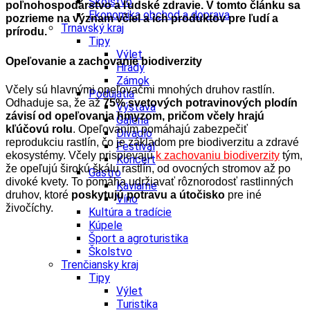
Školstvo
poľnohospodárstvo a ľudské zdravie. V tomto článku sa
Ekonomika obchod a doprava
pozrieme na význam včiel a ich produktov pre ľudí a
Trnavský kraj
prírodu.
Tipy
Výlet
Opeľovanie a zachovanie biodiverzity
Hrady
Zámok
Včely sú hlavnými opeľovačmi mnohých druhov rastlín.
Podujatia
Odhaduje sa, že až
75% svetových potravinových plodín
Výstava
závisí od opeľovania hmyzom, pričom včely hrajú
Galéria
kľúčovú rolu
. Opeľovaním pomáhajú zabezpečiť
Divadlo
reprodukciu rastlín, čo je základom pre biodiverzitu a zdravé
Festival
ekosystémy.
Včely prispievajú
k zachovaniu biodiverzity
tým,
Koncert
že opeľujú širokú škálu rastlín, od ovocných stromov až po
Gastro
divoké kvety. To pomáha udržiavať rôznorodosť rastlinných
Kaviarne
druhov, ktoré
poskytujú potravu a útočisko
pre iné
Víno
živočíchy.
Kultúra a tradície
Kúpele
Šport a agroturistika
Školstvo
Trenčiansky kraj
Tipy
Výlet
Turistika