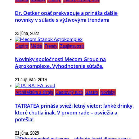
Dr. Oetker opäť prekvapuje a prináša ďalšie
novinky v súlade s výživovými trendami
23 júna, 2022
Gastro
Médiá
Trendy
Zaujímavosti
Novinky spoločnosti Mecom Group na
Agrokomplexe. Vyhodnotenie súťaže.
21 augusta, 2019
Architektúra a dizajn
Cestovný ruch
Gastro
Novinky
TATRATEA prináša svieži letný vietor: ľahké drinky,
ktoré chutia inak. V prvom rade – osviežia a
potešia!
21 júna, 2025