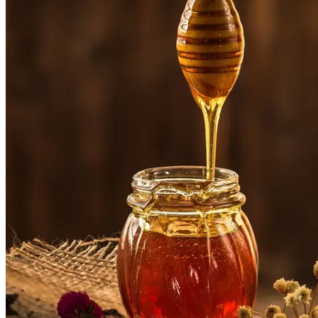
Ekonomika obchod a doprava
Košický kraj
Tipy
Výlet
Turistika
Cyklistika
Hrady
Podujatia
Výstava
Galéria
Divadlo
Folklór
Fašiangy
Ubytovanie
Pobyty
Gastro
Kaviarne
Víno
Kultúra a tradície
Šport a agroturistika
Školstvo
Ekonomika obchod a doprava
Prešovský kraj