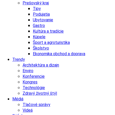
Prešovský kraj
Tipy
Podujatia
Ubytovanie
Gastro
Kultúra a tradície
Kúpele
Šport a agroturistika
Školstvo
Ekonomika obchod a doprava
Trendy
Architektúra a dizajn
Enviro
Konferencie
Kongres
Technológie
Zdravý životný štýl
Médiá
Tlačové správy
Videá