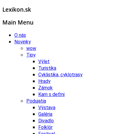
Lexikon.sk
Main Menu
O nás
Novinky
wow
Tipy
Výlet
Turistika
Cyklistika, cyklotrasy
Hrady
Zámok
Kam s deťmi
Podujatia
Výstava
Galéria
Divadlo
Folklór
Festival