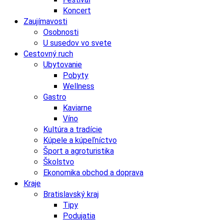
Koncert
Zaujímavosti
Osobnosti
U susedov vo svete
Cestovný ruch
Ubytovanie
Pobyty
Wellness
Gastro
Kaviarne
Víno
Kultúra a tradície
Kúpele a kúpeľníctvo
Šport a agroturistika
Školstvo
Ekonomika obchod a doprava
Kraje
Bratislavský kraj
Tipy
Podujatia