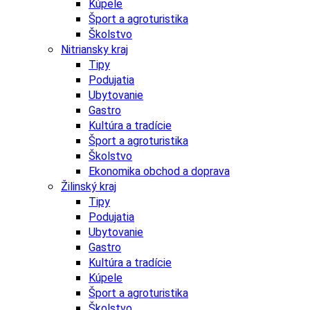
Kúpele
Šport a agroturistika
Školstvo
Nitriansky kraj
Tipy
Podujatia
Ubytovanie
Gastro
Kultúra a tradície
Šport a agroturistika
Školstvo
Ekonomika obchod a doprava
Žilinský kraj
Tipy
Podujatia
Ubytovanie
Gastro
Kultúra a tradície
Kúpele
Šport a agroturistika
Školstvo