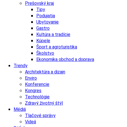
Prešovský kraj
Tipy
Podujatia
Ubytovanie
Gastro
Kultúra a tradície
Kúpele
Šport a agroturistika
Školstvo
Ekonomika obchod a doprava
Trendy
Architektúra a dizajn
Enviro
Konferencie
Kongres
Technológie
Zdravý životný štýl
Médiá
Tlačové správy
Videá