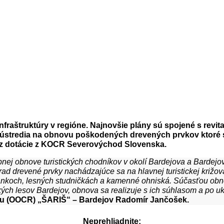
štruktúry v regióne. Najnovšie plány sú spojené s revitali
sústredia na obnovu poškodených drevených prvkov ktoré sa
 z dotácie z KOCR Severovýchod Slovenska.
nej obnove turistických chodníkov v okolí Bardejova a Bardej
 rad drevené prvky nachádzajúce sa na hlavnej turistickej križo
nkoch, lesných studničkách a kamenné ohniská. Súčasťou obno
ých lesov Bardejov, obnova sa realizuje s ich súhlasom a po uk
chu (OOCR) „ŠARIŠ“ – Bardejov Radomír Jančošek.
Neprehliadnite: