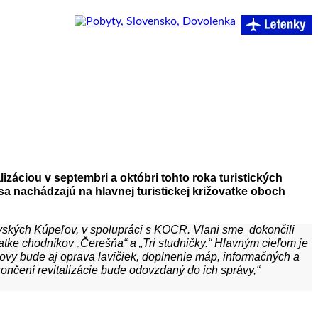
záciou v septembri a októbri tohto roka turistických
 nachádzajú na hlavnej turistickej križovatke oboch
ovských Kúpeľov, v spolupráci s KOCR. Vlani sme dokončili
vatke chodníkov „Čerešňa“ a „Tri studničky.“ Hlavným cieľom je
vy bude aj oprava lavičiek, doplnenie máp, informačných a
ončení revitalizácie bude odovzdaný do ich správy,“