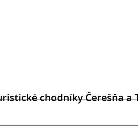
uristické chodníky Čerešňa a 