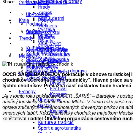
Cyklistika, cyklotrasy
Share:
U susedov vo svete
Cestovný ruch
Hrady
Zámok
Ubytovanie
Kam s deťmi
Pobyty
Kraje
Podujatia
Wellness
Výstava
Gastro
Bratislavský kraj
Galéria
Kaviarne
Tipy
Trendy
Divadlo
Víno
Výlet
Folklór
Kultúra a tradície
Turistika
Architektúra a dizajn
Festival
Kúpele a kúpeľníctvo
Cyklistika
Enviro
Médiá
Koncert
Šport a agroturistika
Hrady
Konferencie
Školstvo
Podujatia
Kongres
Tlačové správy
Ekonomika obchod a doprava
Výstava
Technológie
Videá
Súťaže
OOCR ŠARIŠ BARDEJOV pokračuje v obnove turistickej infra
Galéria
Zdravý životný štýl
chodníkov „Čerešňa“ a „Tri studničky“. Hlavné práce sa 
Divadlo
týchto chodníkov. Prevažná časť nákladov bude hradená
Festival
E-shopy
Koncert
„Aj v tomto roku pokračuje OOCR „ŠARIŠ“ – Bardejov v postup
Ubytovanie
náučný turistický chodník Čierna Mláka. V tomto roku prišli na
Gastro
oprava zničených a znehodnotených drevených prvkov na altá
Kaviarne
smerových tabúľ. Keďže turistický chodník je majetkom Mestsk
Víno
konštatoval
riaditeľ Oblastnej organizácie cestovného ru
Kultúra a tradície
Šport a agroturistika