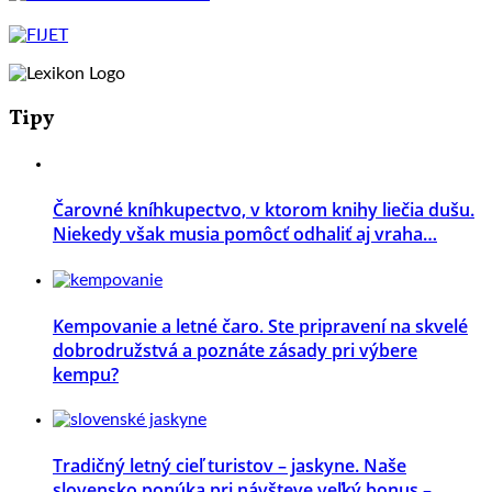
Tipy
Čarovné kníhkupectvo, v ktorom knihy liečia dušu.
Niekedy však musia pomôcť odhaliť aj vraha…
Kempovanie a letné čaro. Ste pripravení na skvelé
dobrodružstvá a poznáte zásady pri výbere
kempu?
Tradičný letný cieľ turistov – jaskyne. Naše
slovensko ponúka pri návšteve veľký bonus –