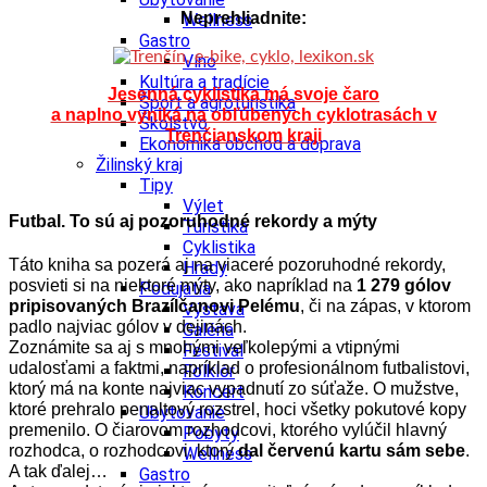
Neprehliadnite:
Wellness
Gastro
Víno
Kultúra a tradície
Jesenná cyklistika má svoje čaro
Šport a agroturistika
a naplno vyniká na obľúbených cyklotrasách v
Školstvo
Trenčianskom kraji
Ekonomika obchod a doprava
Žilinský kraj
Tipy
Výlet
Futbal. To sú aj pozoruhodné rekordy a mýty
Turistika
Cyklistika
Táto kniha sa pozerá aj na viaceré pozoruhodné rekordy,
Hrady
posvieti si na niektoré mýty, ako napríklad na
1 279 gólov
Podujatia
pripisovaných Brazílčanovi Pelému
, či na zápas, v ktorom
Výstava
padlo najviac gólov v dejinách.
Galéria
Zoznámite sa aj s mnohými veľkolepými a vtipnými
Festival
udalosťami a faktmi, napríklad o profesionálnom futbalistovi,
Folklór
ktorý má na konte najviac vypadnutí zo súťaže. O mužstve,
Koncert
ktoré prehralo penaltový rozstrel, hoci všetky pokutové kopy
Ubytovanie
premenilo. O čiarovom rozhodcovi, ktorého vylúčil hlavný
Pobyty
rozhodca, o rozhodcovi, ktorý
dal červenú kartu sám sebe
.
Wellness
A tak ďalej…
Gastro