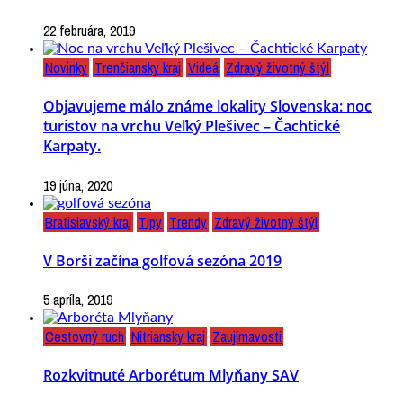
22 februára, 2019
Novinky
Trenčiansky kraj
Videá
Zdravý životný štýl
Objavujeme málo známe lokality Slovenska: noc
turistov na vrchu Veľký Plešivec – Čachtické
Karpaty.
19 júna, 2020
Bratislavský kraj
Tipy
Trendy
Zdravý životný štýl
V Borši začína golfová sezóna 2019
5 apríla, 2019
Cestovný ruch
Nitriansky kraj
Zaujímavosti
Rozkvitnuté Arborétum Mlyňany SAV