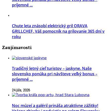
príjemné ...
Chute leta znásobí elektrický gril ORAVA
GRILLCHEF. Váš pomocník na grilovanie 365 dní v
roku
Zaujímavosti
Tradičný letný cieľ turistov – jaskyne. Naše
slovensko ponúka pri návšteve veľký bonus –
príjemné ...
24 júla, 2026
Noc múzeí a galérií prináša atraktívne zážitky!
Vzácne zbierky i podujatia po celom Slovensku