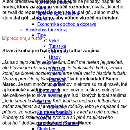
Autor predstaví aj niektoré neuveriteľné prípady, napríklad
Kultúra a tradície
hráča, ktorý zo zápasu vylúčil rozhodcu
, diváka, ktorého
Kúpele
prizvali do reprezentácie a ten za ňu dal gól, alebo muža,
Šport a agroturistika
ktorý
dal gól… bez toho, aby vôbec vkročil na ihrisko
!
Školstvo
Ekonomika obchod a doprava
Banskobystrický kraj
Tipy
Výlet
Turistika
Skvelá kniha pre ľudí, ktorých futbal zaujíma
Cyklistika
Hrady
„Ja sa z tejto knihy veľmi teším. Bavil ma nielen jej preklad,
Podujatia
ale hlavne jej obsah, pretože je to fantastická kniha, vďaka
Výstava
ktorej sa človek dozvie nesmierne veľa vecí z histórie futbalu.
Galéria
Naozaj precítite aj tú atmosféru,“
tvrdí
prekladateľ Samo
Festival
Marec
.
Je tam množstvo príbehov, niektoré sú zaujímavé, iné
Folklór
aj
komické a zábavné
, niektoré možno trošku smutnejšie,
Ubytovanie
ale celkovo je to skvelá kniha pre ľudí, ktorých futbal zaujíma.
Wellness
„Je to super kniha aj pre ľudí, ktorí sa možno o futbal chcú
Gastro
začať zaujímať a aj pre mladšie ročníky, lebo je napísaná tak
Kaviarne
pútavo, že naozaj ju človek odloží, až keď ju celú prečíta.
Kultúra a tradície
Príbehy sú krátke, bežia rýchlo a sú plné zaujímavého
Kúpele
obsahu,“
dodáva
prekladateľ
Samo Marec
.
Šport a agroturistika
Školstvo