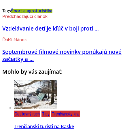
Tags
Šport a agroturistika
Predchádzajúci článok
Vzdelávanie detí je kľúč v boji proti ...
Ďalší článok
Septembrové filmové novinky ponúkajú nové
začiatky a ...
Mohlo by vás zaujímať:
Cestovný ruch
Tipy
Trenčiansky kraj
Trenčianski turisti na Baske