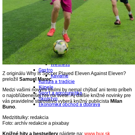
Tipy
Výlet
Turistika
Cyklistika
Hrady
Podujatia
Výstava
Galéria
Folklór
Ubytovanie
Pobyty
Wellness
Gastro
Z originálu Why Is Soccer Played Eleven Against Eleven?
Kaviarne
preložil
Samuel Marec
.
Kultúra a tradície
Kúpele
Medzi vašimi novými titulmi by nemal chýbať ani tento príbeh
Šport a agroturistika
o najobľúbenejšej hre na svete. Aj ďalšie
knižné novinky pre
Školstvo
vás pravidelne starostlivo vyberá knižný publicista
Milan
Ekonomika obchod a doprava
Buno
.
Medzititulky: redakcia
Foto: archív redakcie a pixabay
Knižné hity a bestsellery
nájdete na:
www.bux.sk