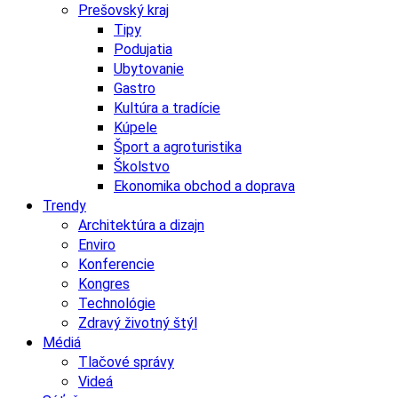
Prešovský kraj
Tipy
Podujatia
Ubytovanie
Gastro
Kultúra a tradície
Kúpele
Šport a agroturistika
Školstvo
Ekonomika obchod a doprava
Trendy
Architektúra a dizajn
Enviro
Konferencie
Kongres
Technológie
Zdravý životný štýl
Médiá
Tlačové správy
Videá