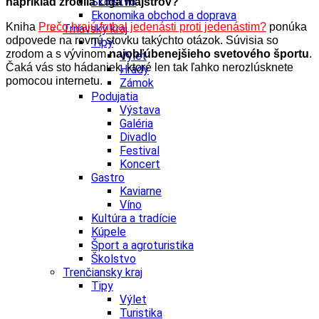
Školstvo
napríklad zrodila Liga majstrov?
Ekonomika obchod a doprava
Kniha
Prečo hrajú futbal jedenásti proti jedenástim?
ponúka
Trnavský kraj
odpovede na rovnú stovku takýchto otázok. Súvisia so
Tipy
zrodom a s vývinom
najobľúbenejšieho svetového športu
.
Výlet
Čaká vás sto hádaniek, ktoré len tak ľahko nerozlúsknete
Hrady
pomocou internetu
.
Zámok
Podujatia
Výstava
Galéria
Divadlo
Festival
Koncert
Gastro
Kaviarne
Víno
Kultúra a tradície
Kúpele
Šport a agroturistika
Školstvo
Trenčiansky kraj
Tipy
Výlet
Turistika