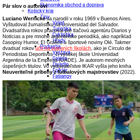
Ekonomika obchod a doprava
Pár slov o autorovi
Košický kraj
Tipy
Luciano Wernicke
sa narodil v roku 1969 v Buenos Aires.
Výlet
Vyštudoval žurnalistiku na Universidad del Salvador.
Turistika
Dvadsaťdva rokov pracoval pre tlačovú agentúru Diarios y
Cyklistika
Noticias a pre mnohé argentínske periodiká, ako napríklad
Hrady
časopisy Humor, El Gráfico a športové noviny Olé.
Takmer
Podujatia
dvadsať rokov
učil na viacerých školách
, ako je Circulo de
Výstava
Periodistas Deportivos či vysokej škole Universidad
Galéria
Argentina de la Empresa (UADE). Je autorom mnohých
Divadlo
úspešných titulov. Vo vydavateľstve IKAR vyšla jeho kniha
Folklór
Neuveriteľné príbehy z futbalových majstrovstiev
(2022).
Fašiangy
Ubytovanie
Pobyty
Gastro
Kaviarne
Víno
Kultúra a tradície
Šport a agroturistika
Školstvo
Ekonomika obchod a doprava
Prešovský kraj