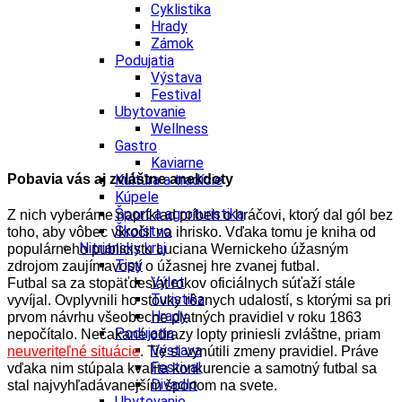
Cyklistika
Hrady
Zámok
Podujatia
Výstava
Festival
Ubytovanie
Wellness
Gastro
Kaviarne
Pobavia vás aj zvláštne anekdoty
Kultúra a tradície
Kúpele
Šport a agroturistika
Z nich vyberáme napríklad príbeh o hráčovi, ktorý dal gól bez
Školstvo
toho, aby vôbec vkročil na ihrisko. Vďaka tomu je kniha od
Nitriansky kraj
populárneho publicistu Luciana Wernickeho úžasným
Tipy
zdrojom zaujímavostí o úžasnej hre zvanej futbal.
Výlet
Futbal sa za stopäťdesiat rokov oficiálnych súťaží stále
Turistika
vyvíjal. Ovplyvnili ho stovky rôznych udalostí, s ktorými sa pri
Hrady
prvom návrhu všeobecne platných pravidiel v roku 1863
Podujatia
nepočítalo. Nečakané odrazy lopty priniesli zvláštne, priam
Výstava
neuveriteľné situácie
. Tie si vynútili zmeny pravidiel. Práve
Festival
vďaka nim stúpala kvalita konkurencie a samotný futbal sa
Divadlo
stal najvyhľadávanejším športom na svete.
Ubytovanie