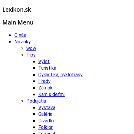
Lexikon.sk
Main Menu
O nás
Novinky
wow
Tipy
Výlet
Turistika
Cyklistika, cyklotrasy
Hrady
Zámok
Kam s deťmi
Podujatia
Výstava
Galéria
Divadlo
Folklór
Festival