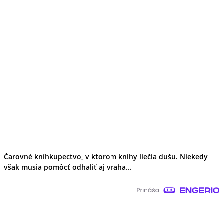
Čarovné kníhkupectvo, v ktorom knihy liečia dušu. Niekedy
však musia pomôcť odhaliť aj vraha...