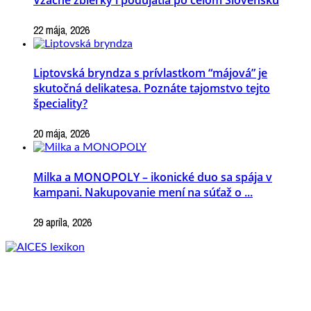
22 mája, 2026
Liptovská bryndza s prívlastkom “májová” je
skutočná delikatesa. Poznáte tajomstvo tejto
špeciality?
20 mája, 2026
Milka a MONOPOLY – ikonické duo sa spája v
kampani. Nakupovanie mení na súťaž o ...
29 apríla, 2026