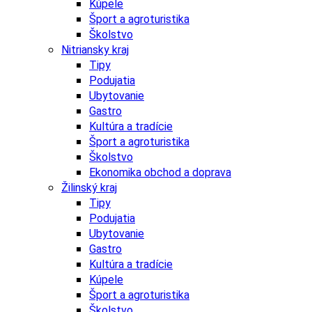
Kúpele
Šport a agroturistika
Školstvo
Nitriansky kraj
Tipy
Podujatia
Ubytovanie
Gastro
Kultúra a tradície
Šport a agroturistika
Školstvo
Ekonomika obchod a doprava
Žilinský kraj
Tipy
Podujatia
Ubytovanie
Gastro
Kultúra a tradície
Kúpele
Šport a agroturistika
Školstvo