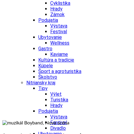
Cyklistika
Hrady
Zámok
Podujatia
Výstava
Festival
Ubytovanie
Wellness
Gastro
Kaviarne
Kultúra a tradície
Kúpele
Šport a agroturistika
Školstvo
Nitriansky kraj
Tipy
Výlet
Turistika
Hrady
Podujatia
Výstava
Festival
Divadlo
Ubytovanie