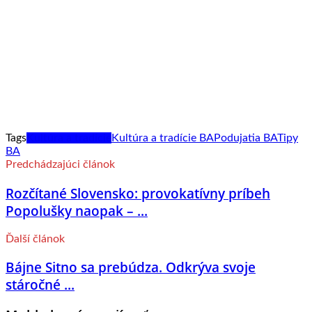
Tags
Kultúra a tradície
Kultúra a tradície BA
Podujatia BA
Tipy
BA
Predchádzajúci článok
Rozčítané Slovensko: provokatívny príbeh
Popolušky naopak – ...
Ďalší článok
Bájne Sitno sa prebúdza. Odkrýva svoje
stáročné ...