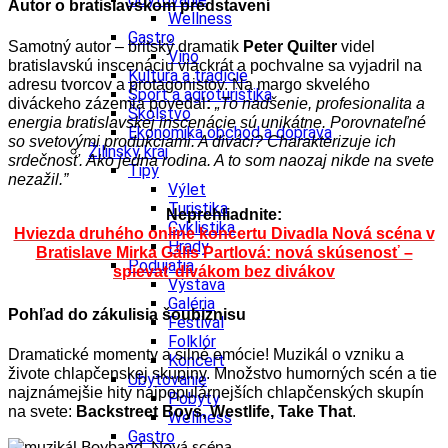
Autor o bratislavskom predstavení
Wellness
Gastro
Samotný autor – britský dramatik
Peter Quilter
videl
Víno
bratislavskú inscenáciu viackrát a pochvalne sa vyjadril na
Kultúra a tradície
adresu tvorcov a protagonistov. Na margo skvelého
Šport a agroturistika
diváckeho zázemia povedal
:
„To nadšenie, profesionalita a
Školstvo
energia bratislavskej inscenácie sú unikátne. Porovnateľné
Ekonomika obchod a doprava
so svetovými produkciami. A diváci? Charakterizuje ich
Žilinský kraj
srdečnosť. Ako jedna rodina. A to som naozaj nikde na svete
Tipy
nezažil.”
Výlet
Turistika
Neprehliadnite:
Cyklistika
Hviezda druhého online koncertu Divadla Nová scéna v
Hrady
Bratislave Mirka Gális Partlová: nová skúsenosť –
Podujatia
spievať divákom bez divákov
Výstava
Galéria
Pohľad do zákulisia šoubiznisu
Festival
Folklór
Dramatické momenty a silné emócie! Muzikál o vzniku a
Koncert
živote chlapčenskej skupiny. Množstvo humorných scén a tie
Ubytovanie
najznámejšie hity najpopulárnejších chlapčenských skupín
Pobyty
na svete:
Backstreet Boys, Westlife, Take That
.
Wellness
Gastro