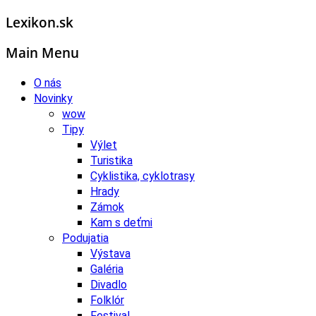
Lexikon.sk
Main Menu
O nás
Novinky
wow
Tipy
Výlet
Turistika
Cyklistika, cyklotrasy
Hrady
Zámok
Kam s deťmi
Podujatia
Výstava
Galéria
Divadlo
Folklór
Festival