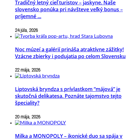
Tradičný letný cieľ turistov – jaskyne. Naše
slovensko ponúka pri návšteve veľký bonus –
príjemné ...
24 júla, 2026
Noc múzeí a galérií prináša atraktívne zážitky!
Vzácne zbierky i podujatia po celom Slovensku
22 mája, 2026
Liptovská bryndza s prívlastkom “májová” je
skutočná delikatesa. Poznáte tajomstvo tejto
špeciality?
20 mája, 2026
Milka a MONOPOLY – ikonické duo sa spája v