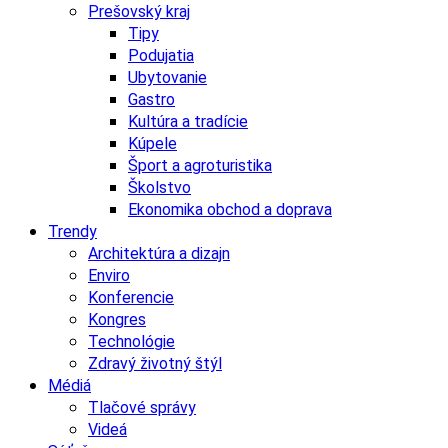
Prešovský kraj
Tipy
Podujatia
Ubytovanie
Gastro
Kultúra a tradície
Kúpele
Šport a agroturistika
Školstvo
Ekonomika obchod a doprava
Trendy
Architektúra a dizajn
Enviro
Konferencie
Kongres
Technológie
Zdravý životný štýl
Médiá
Tlačové správy
Videá