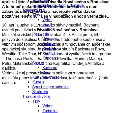
Školstvo
apríl zažijete v priestore Divadla Nová scéna v Bratislave.
Ekonomika obchod a doprava
A to hneď niekoľkokrát. Budeme radi, ak sa s nami
Trnavský kraj
zabavíte, oddýchnete si a načerpáte veľkú dávku
Tipy
pozitívnej energie. Tá sa v najbližších dňoch veľmi zíde…
Výlet
Hrady
10. apríla uplynie 11 rokov, čo slávny muzikál Boyband
Zámok
uvideli prví diváci v
Divadle Nová scéna v Bratislave
.
Podujatia
Muzikál si získal priaznivcov okamžite. Asi aj preto, lebo
Výstava
pozýva do zákulisia atraktívneho hudobného šoubiznisu a
Galéria
vtipným spôsobom ukazuje vznik a fungovanie chlapčenskej
Divadlo
speváckej skupiny. Je
plný hitov
skupín Backstreet Boys,
Festival
Westlife, Take That, N´Sync v podaní vynikajúcich interpretov
Koncert
– Thomasa Puskailera, Paliho Plevčíka, Martina Madeja,
Gastro
Petra Makranského, Martina Kaprálika, Ondreja Antálka a
Kaviarne
ďalších.
Víno
Veríme, že aj prostredníctvom online záznamu tohto
Kultúra a tradície
muzikálu prinesieme radosť a humor, také potrebné v týchto
Kúpele
časoch.
Šport a agroturistika
Školstvo
Trenčiansky kraj
Tipy
Výlet
Turistika