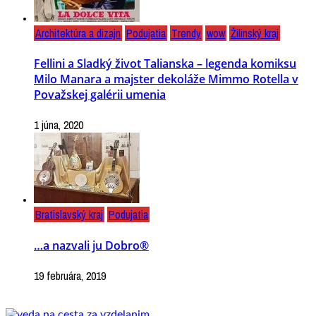
Architektúra a dizajn
Podujatia
Trendy
wow
Žilinský kraj
Fellini a Sladký život Talianska – legenda komiksu
Milo Manara a majster dekoláže Mimmo Rotella v
Považskej galérii umenia
1 júna, 2020
Bratislavský kraj
Podujatia
…a nazvali ju Dobro®
19 februára, 2019