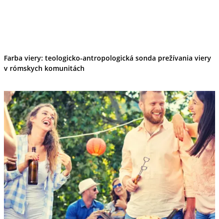
Tipy
Výlet
Turistika
Cyklistika
Hrady
Podujatia
Farba viery: teologicko-antropologická sonda prežívania viery
Výstava
Galéria
v rómskych komunitách
Folklór
Ubytovanie
Pobyty
Wellness
Gastro
Kaviarne
Kultúra a tradície
Kúpele
Šport a agroturistika
Školstvo
Ekonomika obchod a doprava