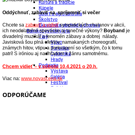
Kultúra a tradície
Kúpele
Oddýchnuť, zabaviť sa, spríjemniť si večer
Šport a agroturistika
Školstvo
Chcete sa
zabaviť a vidieť
sympatických chalanov v akcii,
Ekonomika obchod a doprava
ich neodolateľné spevácke aj tanečné výkony?
Boyband
j
e
Banskobystrický kraj
divadelný muzikál a fenomén zábavy a dobrej nálady.
Tipy
Javisková šou plná efektov, namakaných choreografií,
Výlet
známych hitov, vtipu a prekvapení so všetkým, čo k tomu
Turistika
patrí! S iróniou aj nadhľadom k žánru samotnému.
Cyklistika
Hrady
Podujatia
Chcem vidieť – v sobotu 10.4.2021 o 20.h.
Výstava
Galéria
Viac na:
www.novascena.sk
Festival
Folklór
ODPORÚČAME
Ubytovanie
Wellness
Gastro
Kaviarne
Kultúra a tradície
Kúpele
Šport a agroturistika
Školstvo