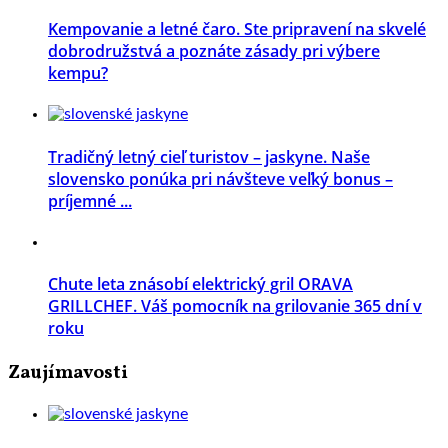
Kempovanie a letné čaro. Ste pripravení na skvelé
dobrodružstvá a poznáte zásady pri výbere
kempu?
Tradičný letný cieľ turistov – jaskyne. Naše
slovensko ponúka pri návšteve veľký bonus –
príjemné ...
Chute leta znásobí elektrický gril ORAVA
GRILLCHEF. Váš pomocník na grilovanie 365 dní v
roku
Zaujímavosti