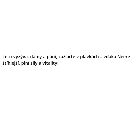
Leto vyzýva: dámy a páni, zažiarte v plavkách – vďaka Neere
štíhlejší, plní sily a vitality!