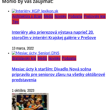
Mohlo by vás zaujímať:
Architektúra a dizajn
Médiá
Novinky
Podujatia
Prešovský kraj
Tipy
Interiéry ako prierezová výstava naprieč 20.
storočím v interiéri Krajskej galérie v Prešove
13 marca, 2022
Bratislavský kraj
Médiá
Novinky
Podujatia
Mesiac úcty k starším: Divadlo Nová scéna
pripravilo pre seniorov zľavu na všetky októbrové
predstavenia
1 októbra, 2023