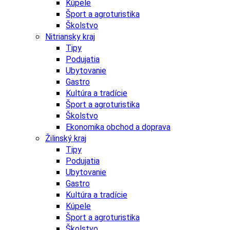
Kúpele
Šport a agroturistika
Školstvo
Nitriansky kraj
Tipy
Podujatia
Ubytovanie
Gastro
Kultúra a tradície
Šport a agroturistika
Školstvo
Ekonomika obchod a doprava
Žilinský kraj
Tipy
Podujatia
Ubytovanie
Gastro
Kultúra a tradície
Kúpele
Šport a agroturistika
Školstvo