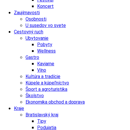
Koncert
Zaujímavosti
Osobnosti
U susedov vo svete
Cestovný ruch
Ubytovanie
Pobyty
Wellness
Gastro
Kaviarne
Víno
Kultúra a tradície
Kúpele a kúpeľníctvo
Šport a agroturistika
Školstvo
Ekonomika obchod a doprava
Kraje
Bratislavský kraj
Tipy
Podujatia